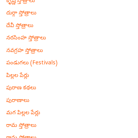
కృష్ణ స్తోత్రాలు
దుర్గా స్తోత్రాలు
దేవీ స్తోత్రాలు
నరసింహ స్తోత్రాలు
నవగ్రహ స్తోత్రాలు
పండుగలు (Festivals)
పిల్లల పేర్లు
పురాణ కథలు
పురాణాలు
మగ పిల్లల పేర్లు
రామ స్తోత్రాలు