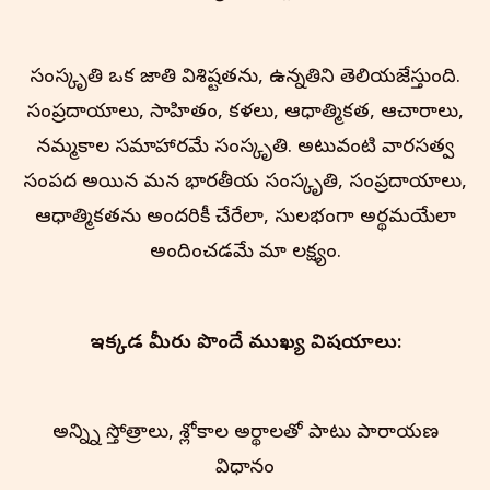
సంస్కృతి ఒక జాతి విశిష్టతను, ఉన్నతిని తెలియజేస్తుంది.
సంప్రదాయాలు, సాహిత్యం, కళలు, ఆధ్యాత్మికత, ఆచారాలు,
నమ్మకాల సమాహారమే సంస్కృతి. అటువంటి వారసత్వ
సంపద అయిన మన భారతీయ సంస్కృతి, సంప్రదాయాలు,
ఆధ్యాత్మికతను అందరికీ చేరేలా, సులభంగా అర్థమయ్యేలా
అందించడమే మా లక్ష్యం.
ఇక్కడ మీరు పొందే ముఖ్య విషయాలు:
అన్న్ని స్తోత్రాలు, శ్లోకాల అర్థాలతో పాటు పారాయణ
విధానం