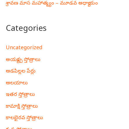
శ్రావణ మాస మహాత్మ్యం – మూడవ అధ్యాయం
Categories
Uncategorized
అయ్యప్ప స్తోత్రాలు
ఆడపిల్లల పేర్లు
ఆలయాలు
ఇతర స్తోత్రాలు
కామాక్షి స్తోత్రాలు
కాలభైరవ స్తోత్రాలు