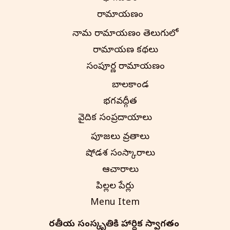
రామాయణం
నామ రామాయణం తెలుగులో
రామాయణ కథలు
సంపూర్ణ రామాయణం
బాలకాండ
భగవద్గీత
వైదిక సంప్రదాయాలు
పూజలు వ్రతాలు
షోడశ సంస్కారాలు
ఆచారాలు
పిల్లల పేర్లు
Menu Item
భారతీయ సంస్కృతి‌కి హార్దిక స్వాగతం