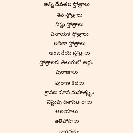
అన్ని దేవతల స్తోత్రాలు
శివ స్తోత్రాలు
విష్ణు స్తోత్రాలు
వినాయక స్తోత్రాలు
లలితా స్తోత్రాలు
ఆంజనేయ స్తోత్రాలు
స్తోత్రాలకు తెలుగులో అర్థం
పురాణాలు
పురాణ కథలు
శ్రావణ మాస మహాత్మ్యం
విష్ణువు దశావతారాలు
ఆలయాలు
ఇతిహాసాలు
భాగవతం