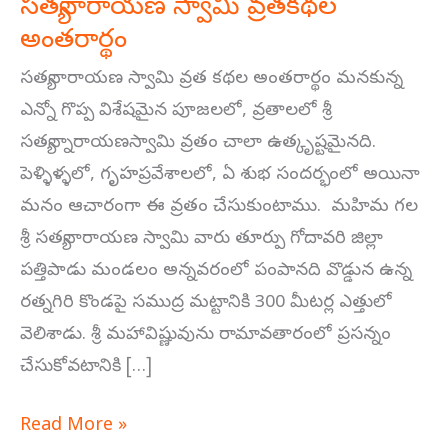
సత్యనారాయణ స్వామి వ్రతకథల
సత్యనారాయణ
అంతరార్థం
స్వామి
వ్రతకథల
సత్యనారాయణ స్వామి వ్రత కథల అంతరార్థం మనకున్న
అంతరార్థం
ఎన్నో గొప్ప విశేషమైన పూజలలో, వ్రతాలలో శ్రీ
సత్యన్నారాయణస్వామి వ్రతం చాలా ఉత్కృష్టమైనది.
పెళ్ళిళ్ళలో, గృహప్రవేశాలలో, ఏ శుభ సందర్భంలో అయినా
మనం ఆచారంగా ఈ వ్రతం చేసుకుంటాము. మహిమ గల
శ్రీ సత్యనారాయణ స్వామి వారు తూర్పు గోదావరి జిల్లా
పత్తిపాడు మండలం అన్నవరంలో పంపానది వొడ్డున ఉన్న
రత్నగిరి కొండపై సముద్ర మట్టానికి 300 మీటర్ల ఎత్తులో
వెలిశాడు. శ్రీ మహావిష్ణువును రామావతారంలో ప్రసన్నం
చేసుకోవటానికి […]
Read More »