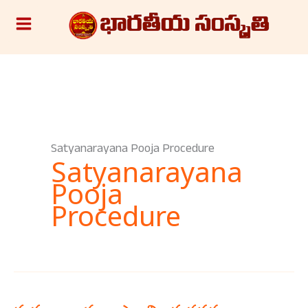
Skip
S
to
e
content
a
r
c
h
Satyanarayana Pooja Procedure
Satyanarayana
Pooja
Procedure