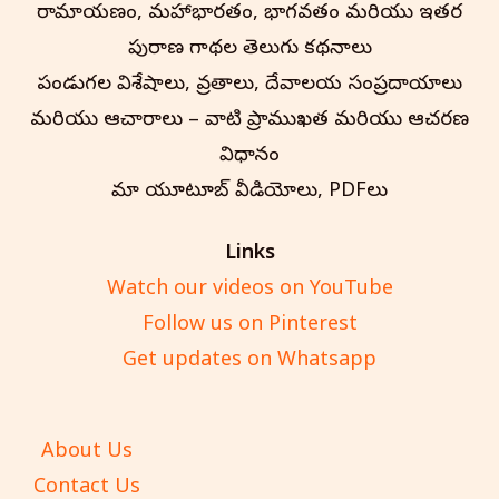
రామాయణం, మహాభారతం, భాగవతం మరియు ఇతర
పురాణ గాథల తెలుగు కథనాలు
పండుగల విశేషాలు, వ్రతాలు, దేవాలయ సంప్రదాయాలు
మరియు ఆచారాలు – వాటి ప్రాముఖ్యత మరియు ఆచరణ
విధానం
మా యూట్యూబ్ వీడియోలు, PDFలు
Links
Watch our videos on YouTube
Follow us on Pinterest
Get updates on Whatsapp
About Us
Contact Us