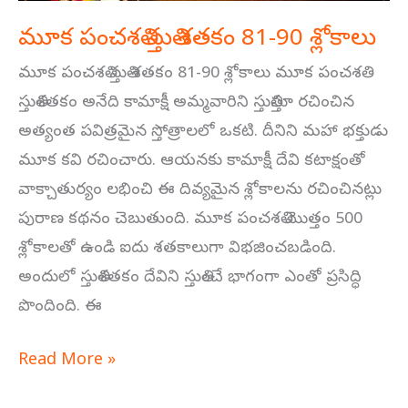
మూక పంచశతి స్తుతి శతకం 81-90 శ్లోకాలు
మూక పంచశతి స్తుతి శతకం 81-90 శ్లోకాలు మూక పంచశతి
స్తుతిశతకం అనేది కామాక్షీ అమ్మవారిని స్తుతిస్తూ రచించిన
అత్యంత పవిత్రమైన స్తోత్రాలలో ఒకటి. దీనిని మహా భక్తుడు
మూక కవి రచించారు. ఆయనకు కామాక్షీ దేవి కటాక్షంతో
వాక్చాతుర్యం లభించి ఈ దివ్యమైన శ్లోకాలను రచించినట్లు
పురాణ కథనం చెబుతుంది. మూక పంచశతి మొత్తం 500
శ్లోకాలతో ఉండి ఐదు శతకాలుగా విభజించబడింది.
అందులో స్తుతిశతకం దేవిని స్తుతించే భాగంగా ఎంతో ప్రసిద్ధి
పొందింది. ఈ
Read More »