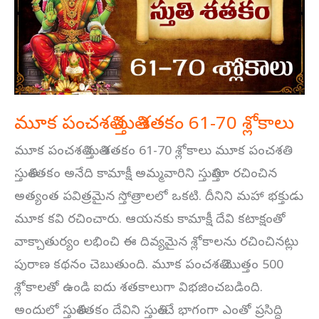
శతకం
61-
70
శ్లోకాలు
మూక పంచశతి స్తుతి శతకం 61-70 శ్లోకాలు
మూక పంచశతి స్తుతి శతకం 61-70 శ్లోకాలు మూక పంచశతి
స్తుతిశతకం అనేది కామాక్షీ అమ్మవారిని స్తుతిస్తూ రచించిన
అత్యంత పవిత్రమైన స్తోత్రాలలో ఒకటి. దీనిని మహా భక్తుడు
మూక కవి రచించారు. ఆయనకు కామాక్షీ దేవి కటాక్షంతో
వాక్చాతుర్యం లభించి ఈ దివ్యమైన శ్లోకాలను రచించినట్లు
పురాణ కథనం చెబుతుంది. మూక పంచశతి మొత్తం 500
శ్లోకాలతో ఉండి ఐదు శతకాలుగా విభజించబడింది.
అందులో స్తుతిశతకం దేవిని స్తుతించే భాగంగా ఎంతో ప్రసిద్ధి