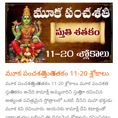
మూక
పంచశతి
స్తుతి
శతకం
11-
20
శ్లోకాలు
మూక పంచశతి స్తుతి శతకం 11-20 శ్లోకాలు
మూక పంచశతి స్తుతి శతకం 11-20 శ్లోకాలు మూక పంచశతి
స్తుతిశతకం అనేది కామాక్షీ అమ్మవారిని స్తుతిస్తూ రచించిన
అత్యంత పవిత్రమైన స్తోత్రాలలో ఒకటి. దీనిని మహా భక్తుడు
మూక కవి రచించారు. ఆయనకు కామాక్షీ దేవి కటాక్షంతో
వాక్చాతుర్యం లభించి ఈ దివ్యమైన శ్లోకాలను రచించినట్లు