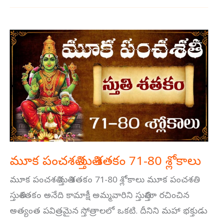
మూక
పంచశతి
స్తుతి
శతకం
71-
80
శ్లోకాలు
మూక పంచశతి స్తుతి శతకం 71-80 శ్లోకాలు
మూక పంచశతి స్తుతి శతకం 71-80 శ్లోకాలు మూక పంచశతి
స్తుతిశతకం అనేది కామాక్షీ అమ్మవారిని స్తుతిస్తూ రచించిన
అత్యంత పవిత్రమైన స్తోత్రాలలో ఒకటి. దీనిని మహా భక్తుడు