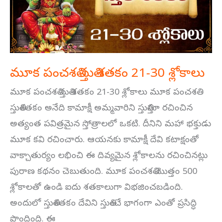
21-
30
శ్లోకాలు
మూక పంచశతి స్తుతి శతకం 21-30 శ్లోకాలు
మూక పంచశతి స్తుతి శతకం 21-30 శ్లోకాలు మూక పంచశతి
స్తుతిశతకం అనేది కామాక్షీ అమ్మవారిని స్తుతిస్తూ రచించిన
అత్యంత పవిత్రమైన స్తోత్రాలలో ఒకటి. దీనిని మహా భక్తుడు
మూక కవి రచించారు. ఆయనకు కామాక్షీ దేవి కటాక్షంతో
వాక్చాతుర్యం లభించి ఈ దివ్యమైన శ్లోకాలను రచించినట్లు
పురాణ కథనం చెబుతుంది. మూక పంచశతి మొత్తం 500
శ్లోకాలతో ఉండి ఐదు శతకాలుగా విభజించబడింది.
అందులో స్తుతిశతకం దేవిని స్తుతించే భాగంగా ఎంతో ప్రసిద్ధి
పొందింది. ఈ