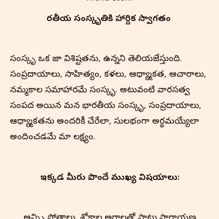
భారతీయ సంస్కృతి‌కి హార్దిక స్వాగతం
సంస్కృతి ఒక జాతి విశిష్టతను, ఉన్నతిని తెలియజేస్తుంది.
సంప్రదాయాలు, సాహిత్యం, కళలు, ఆధ్యాత్మికత, ఆచారాలు,
నమ్మకాల సమాహారమే సంస్కృతి. అటువంటి వారసత్వ
సంపద అయిన మన భారతీయ సంస్కృతి, సంప్రదాయాలు,
ఆధ్యాత్మికతను అందరికీ చేరేలా, సులభంగా అర్థమయ్యేలా
అందించడమే మా లక్ష్యం.
ఇక్కడ మీరు పొందే ముఖ్య విషయాలు:
అన్న్ని స్తోత్రాలు, శ్లోకాల అర్థాలతో పాటు పారాయణ