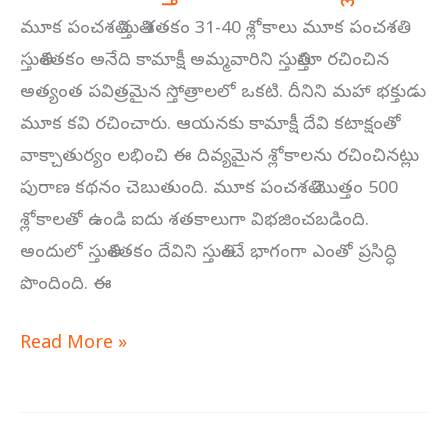
మూక పంచశతి స్తుతి శతకం 31-40 శ్లోకాలు మూక పంచశతి
స్తుతిశతకం అనేది కామాక్షీ అమ్మవారిని స్తుతిస్తూ రచించిన
అత్యంత పవిత్రమైన స్తోత్రాలలో ఒకటి. దీనిని మహా భక్తుడు
మూక కవి రచించారు. ఆయనకు కామాక్షీ దేవి కటాక్షంతో
వాక్చాతుర్యం లభించి ఈ దివ్యమైన శ్లోకాలను రచించినట్లు
పురాణ కథనం చెబుతుంది. మూక పంచశతి మొత్తం 500
శ్లోకాలతో ఉండి ఐదు శతకాలుగా విభజించబడింది.
అందులో స్తుతిశతకం దేవిని స్తుతించే భాగంగా ఎంతో ప్రసిద్ధి
పొందింది. ఈ
Read More »