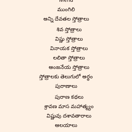
Menu
ముంగిలి
అన్ని దేవతల స్తోత్రాలు
శివ స్తోత్రాలు
విష్ణు స్తోత్రాలు
వినాయక స్తోత్రాలు
లలితా స్తోత్రాలు
ఆంజనేయ స్తోత్రాలు
స్తోత్రాలకు తెలుగులో అర్థం
పురాణాలు
పురాణ కథలు
శ్రావణ మాస మహాత్మ్యం
విష్ణువు దశావతారాలు
ఆలయాలు