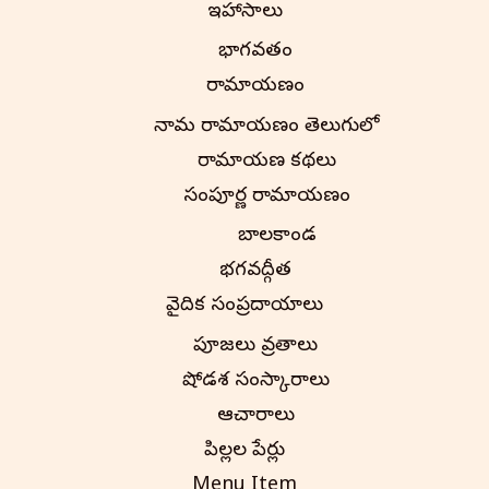
ఇతిహాసాలు
భాగవతం
రామాయణం
నామ రామాయణం తెలుగులో
రామాయణ కథలు
సంపూర్ణ రామాయణం
బాలకాండ
భగవద్గీత
వైదిక సంప్రదాయాలు
పూజలు వ్రతాలు
షోడశ సంస్కారాలు
ఆచారాలు
పిల్లల పేర్లు
Menu Item