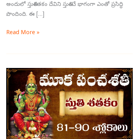
అందులో స్తుతిశతకం దేవిని స్తుతించే భాగంగా ఎంతో ప్రసిద్ధి
పొందింది. ఈ […]
Read More »
మూక
పంచశతి
స్తుతి
శతకం
81-
90
శ్లోకాలు