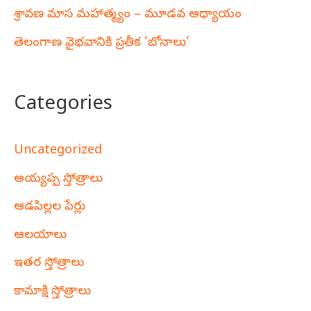
శ్రావణ మాస మహాత్మ్యం – మూడవ అధ్యాయం
తెలంగాణ వైభవానికి ప్రతీక ‘బోనాలు’
Categories
Uncategorized
అయ్యప్ప స్తోత్రాలు
ఆడపిల్లల పేర్లు
ఆలయాలు
ఇతర స్తోత్రాలు
కామాక్షి స్తోత్రాలు