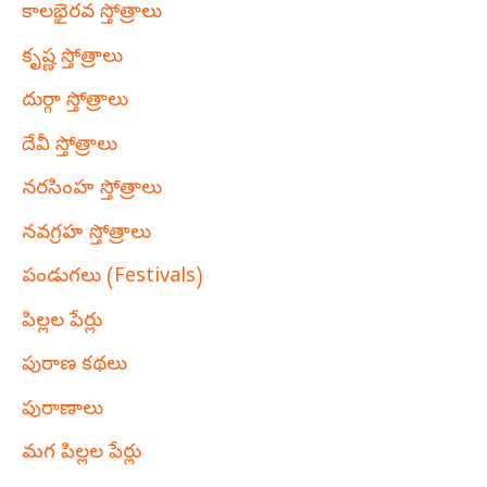
కాలభైరవ స్తోత్రాలు
కృష్ణ స్తోత్రాలు
దుర్గా స్తోత్రాలు
దేవీ స్తోత్రాలు
నరసింహ స్తోత్రాలు
నవగ్రహ స్తోత్రాలు
పండుగలు (Festivals)
పిల్లల పేర్లు
పురాణ కథలు
పురాణాలు
మగ పిల్లల పేర్లు