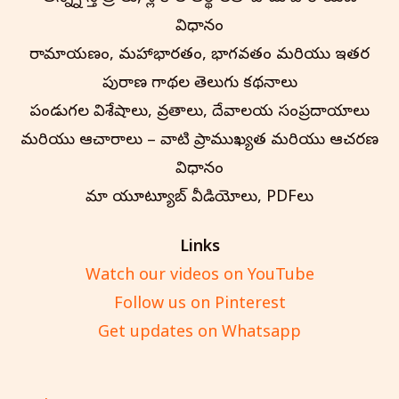
విధానం
రామాయణం, మహాభారతం, భాగవతం మరియు ఇతర
పురాణ గాథల తెలుగు కథనాలు
పండుగల విశేషాలు, వ్రతాలు, దేవాలయ సంప్రదాయాలు
మరియు ఆచారాలు – వాటి ప్రాముఖ్యత మరియు ఆచరణ
విధానం
మా యూట్యూబ్ వీడియోలు, PDFలు
Links
Watch our videos on YouTube
Follow us on Pinterest
Get updates on Whatsapp