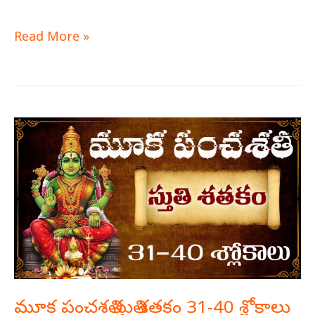
Read More »
మూక
పంచశతి
స్తుతి
శతకం
31-
40
శ్లోకాలు
మూక పంచశతి స్తుతి శతకం 31-40 శ్లోకాలు