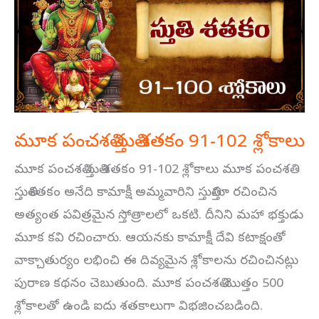
స్తుతి
శతకం
91-
102
శ్లోకాలు
మూక పంచశతి స్తుతి శతకం 91-102 శ్లోకాలు
మూక పంచశతి స్తుతి శతకం 91-102 శ్లోకాలు మూక పంచశతి
స్తుతిశతకం అనేది కామాక్షీ అమ్మవారిని స్తుతిస్తూ రచించిన
అత్యంత పవిత్రమైన స్తోత్రాలలో ఒకటి. దీనిని మహా భక్తుడు
మూక కవి రచించారు. ఆయనకు కామాక్షీ దేవి కటాక్షంతో
వాక్చాతుర్యం లభించి ఈ దివ్యమైన శ్లోకాలను రచించినట్లు
పురాణ కథనం చెబుతుంది. మూక పంచశతి మొత్తం 500
శ్లోకాలతో ఉండి ఐదు శతకాలుగా విభజించబడింది.