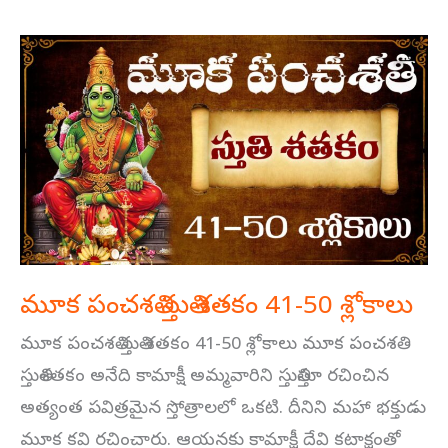
మూక
పంచశతి
స్తుతి
శతకం
41-
50
శ్లోకాలు
మూక పంచశతి స్తుతి శతకం 41-50 శ్లోకాలు
మూక పంచశతి స్తుతి శతకం 41-50 శ్లోకాలు మూక పంచశతి
స్తుతిశతకం అనేది కామాక్షీ అమ్మవారిని స్తుతిస్తూ రచించిన
అత్యంత పవిత్రమైన స్తోత్రాలలో ఒకటి. దీనిని మహా భక్తుడు
మూక కవి రచించారు. ఆయనకు కామాక్షీ దేవి కటాక్షంతో