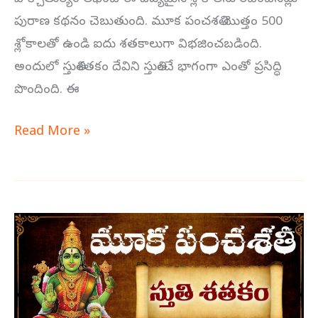
పురాణ కథనం చెబుతుంది. మూక పంచశతి మొత్తం 500
శ్లోకాలతో ఉండి ఐదు శతకాలుగా విభజించబడింది.
అందులో స్తుతిశతకం దేవిని స్తుతించే భాగంగా ఎంతో ప్రసిద్ధి
పొందింది. ఈ
Read More »
మూక
పంచశతి
స్తుతి
శతకం
1-