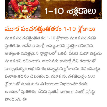
10
శ్లోకాలు
మూక పంచశతి స్తుతి శతకం 1-10 శ్లోకాలు
మూక పంచశతి స్తుతి శతకం 1-10 శ్లోకాలు మూక పంచశతి
స్తుతిశతకం అనేది కామాక్షీ అమ్మవారిని స్తుతిస్తూ రచించిన
అత్యంత పవిత్రమైన స్తోత్రాలలో ఒకటి. దీనిని మహా భక్తుడు
మూక కవి రచించారు. ఆయనకు కామాక్షీ దేవి కటాక్షంతో
వాక్చాతుర్యం లభించి ఈ దివ్యమైన శ్లోకాలను రచించినట్లు
పురాణ కథనం చెబుతుంది. మూక పంచశతి మొత్తం 500
శ్లోకాలతో ఉండి ఐదు శతకాలుగా విభజించబడింది.
అందులో స్తుతిశతకం దేవిని స్తుతించే భాగంగా ఎంతో ప్రసిద్ధి
పొందింది. ఈ