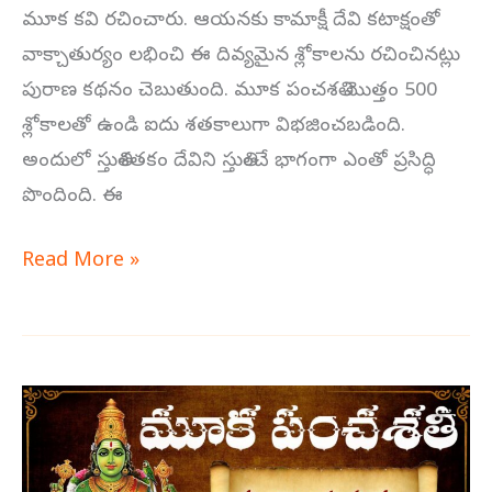
మూక కవి రచించారు. ఆయనకు కామాక్షీ దేవి కటాక్షంతో
వాక్చాతుర్యం లభించి ఈ దివ్యమైన శ్లోకాలను రచించినట్లు
పురాణ కథనం చెబుతుంది. మూక పంచశతి మొత్తం 500
శ్లోకాలతో ఉండి ఐదు శతకాలుగా విభజించబడింది.
అందులో స్తుతిశతకం దేవిని స్తుతించే భాగంగా ఎంతో ప్రసిద్ధి
పొందింది. ఈ
Read More »
మూక
పంచశతి
స్తుతి