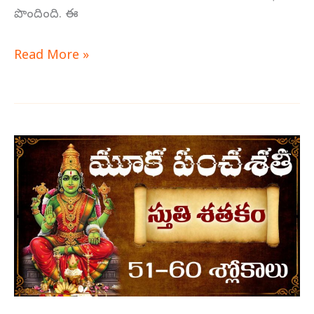
పొందింది. ఈ
Read More »
మూక
పంచశతి
స్తుతి
శతకం
51-
60
శ్లోకాలు