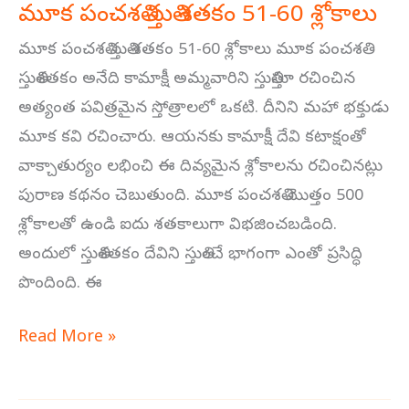
మూక పంచశతి స్తుతి శతకం 51-60 శ్లోకాలు
మూక పంచశతి స్తుతి శతకం 51-60 శ్లోకాలు మూక పంచశతి
స్తుతిశతకం అనేది కామాక్షీ అమ్మవారిని స్తుతిస్తూ రచించిన
అత్యంత పవిత్రమైన స్తోత్రాలలో ఒకటి. దీనిని మహా భక్తుడు
మూక కవి రచించారు. ఆయనకు కామాక్షీ దేవి కటాక్షంతో
వాక్చాతుర్యం లభించి ఈ దివ్యమైన శ్లోకాలను రచించినట్లు
పురాణ కథనం చెబుతుంది. మూక పంచశతి మొత్తం 500
శ్లోకాలతో ఉండి ఐదు శతకాలుగా విభజించబడింది.
అందులో స్తుతిశతకం దేవిని స్తుతించే భాగంగా ఎంతో ప్రసిద్ధి
పొందింది. ఈ
Read More »