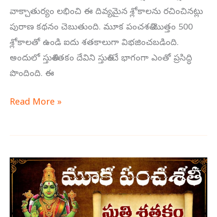
వాక్చాతుర్యం లభించి ఈ దివ్యమైన శ్లోకాలను రచించినట్లు
పురాణ కథనం చెబుతుంది. మూక పంచశతి మొత్తం 500
శ్లోకాలతో ఉండి ఐదు శతకాలుగా విభజించబడింది.
అందులో స్తుతిశతకం దేవిని స్తుతించే భాగంగా ఎంతో ప్రసిద్ధి
పొందింది. ఈ
Read More »
మూక
పంచశతి
స్తుతి
శతకం