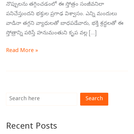
నొప్పులను తగ్గించడంలో ఈ స్తోత్రం సంజీవనిలా
పనిచేస్తుందని భక్తుల ప్రగాఢ విశ్వాసం. ఎన్ని మందులు
వాడినా తగ్గని వ్యాధులతో బాధపడేవారు, భక్తి శ్రద్ధలతో ఈ
స్తోత్రాన్ని పఠిస్తే హనుమంతుని కృప వల్ల […]
Read More »
Search
Recent Posts