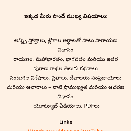
ఇక్కడ మీరు పొందే ముఖ్య విషయాలు:
అన్న్ని స్తోత్రాలు, శ్లోకాల అర్థాలతో పాటు పారాయణ
విధానం
రామాయణం, మహాభారతం, భాగవతం మరియు ఇతర
పురాణ గాథల తెలుగు కథనాలు
పండుగల విశేషాలు, వ్రతాలు, దేవాలయ సంప్రదాయాలు
మరియు ఆచారాలు – వాటి ప్రాముఖ్యత మరియు ఆచరణ
విధానం
మా యూట్యూబ్ వీడియోలు, PDFలు
Links