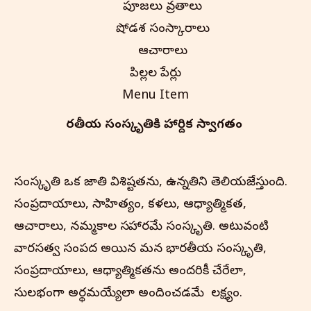
పూజలు వ్రతాలు
షోడశ సంస్కారాలు
ఆచారాలు
పిల్లల పేర్లు
Menu Item
భారతీయ సంస్కృతి‌కి హార్దిక స్వాగతం
సంస్కృతి ఒక జాతి విశిష్టతను, ఉన్నతిని తెలియజేస్తుంది.
సంప్రదాయాలు, సాహిత్యం, కళలు, ఆధ్యాత్మికత,
ఆచారాలు, నమ్మకాల సమాహారమే సంస్కృతి. అటువంటి
వారసత్వ సంపద అయిన మన భారతీయ సంస్కృతి,
సంప్రదాయాలు, ఆధ్యాత్మికతను అందరికీ చేరేలా,
సులభంగా అర్థమయ్యేలా అందించడమే మా లక్ష్యం.