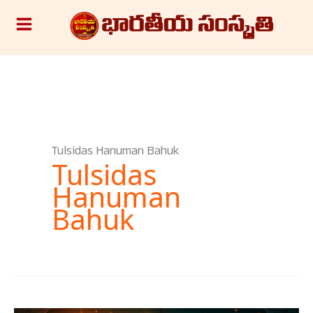
Skip
S
to
e
content
a
r
c
h
Tulsidas Hanuman Bahuk
Tulsidas
Hanuman
Bahuk