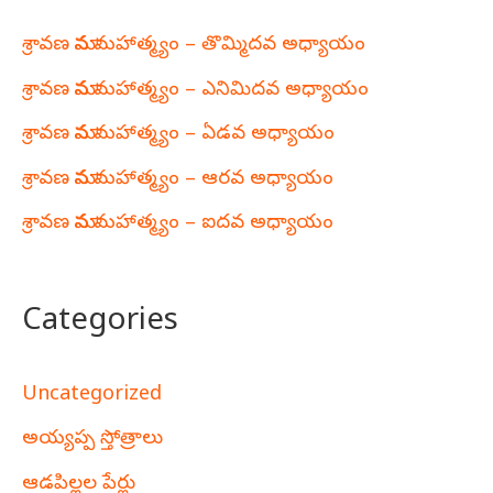
శ్రావణ మాస మహాత్మ్యం – తొమ్మిదవ అధ్యాయం
శ్రావణ మాస మహాత్మ్యం – ఎనిమిదవ అధ్యాయం
శ్రావణ మాస మహాత్మ్యం – ఏడవ అధ్యాయం
శ్రావణ మాస మహాత్మ్యం – ఆరవ అధ్యాయం
శ్రావణ మాస మహాత్మ్యం – ఐదవ అధ్యాయం
Categories
Uncategorized
అయ్యప్ప స్తోత్రాలు
ఆడపిల్లల పేర్లు