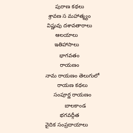
పురాణ కథలు
శ్రావణ మాస మహాత్మ్యం
విష్ణువు దశావతారాలు
ఆలయాలు
ఇతిహాసాలు
భాగవతం
రామాయణం
నామ రామాయణం తెలుగులో
రామాయణ కథలు
సంపూర్ణ రామాయణం
బాలకాండ
భగవద్గీత
వైదిక సంప్రదాయాలు