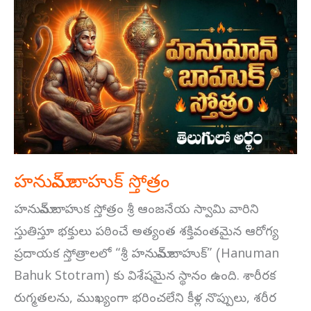
హనుమాన్
బాహుక్
స్తోత్రం
హనుమాన్ బాహుక్ స్తోత్రం
హనుమాన్ బాహుక స్తోత్రం శ్రీ ఆంజనేయ స్వామి వారిని
స్తుతిస్తూ భక్తులు పఠించే అత్యంత శక్తివంతమైన ఆరోగ్య
ప్రదాయక స్తోత్రాలలో “శ్రీ హనుమాన్ బాహుక్” (Hanuman
Bahuk Stotram) కు విశేషమైన స్థానం ఉంది. శారీరక
రుగ్మతలను, ముఖ్యంగా భరించలేని కీళ్ల నొప్పులు, శరీర