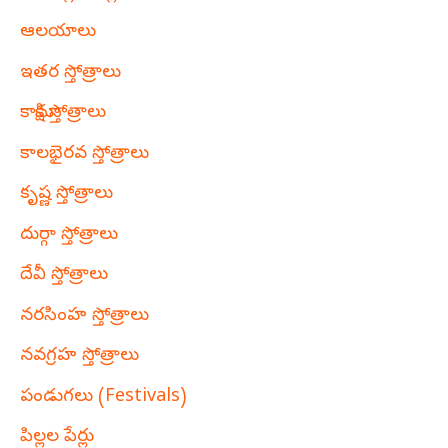
ఆలయాలు
ఇతర స్తోత్రాలు
కామాక్షి స్తోత్రాలు
కాలభైరవ స్తోత్రాలు
కృష్ణ స్తోత్రాలు
దుర్గా స్తోత్రాలు
దేవీ స్తోత్రాలు
నరసింహ స్తోత్రాలు
నవగ్రహ స్తోత్రాలు
పండుగలు (Festivals)
పిల్లల పేర్లు