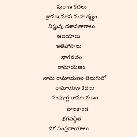
పురాణ కథలు
శ్రావణ మాస మహాత్మ్యం
విష్ణువు దశావతారాలు
ఆలయాలు
ఇతిహాసాలు
భాగవతం
రామాయణం
నామ రామాయణం తెలుగులో
రామాయణ కథలు
సంపూర్ణ రామాయణం
బాలకాండ
భగవద్గీత
వైదిక సంప్రదాయాలు