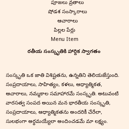
పూజలు వ్రతాలు
షోడశ సంస్కారాలు
ఆచారాలు
పిల్లల పేర్లు
Menu Item
భారతీయ సంస్కృతి‌కి హార్దిక స్వాగతం
సంస్కృతి ఒక జాతి విశిష్టతను, ఉన్నతిని తెలియజేస్తుంది.
సంప్రదాయాలు, సాహిత్యం, కళలు, ఆధ్యాత్మికత,
ఆచారాలు, నమ్మకాల సమాహారమే సంస్కృతి. అటువంటి
వారసత్వ సంపద అయిన మన భారతీయ సంస్కృతి,
సంప్రదాయాలు, ఆధ్యాత్మికతను అందరికీ చేరేలా,
సులభంగా అర్థమయ్యేలా అందించడమే మా లక్ష్యం.