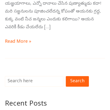
యజ్ఞయాగాలు, ఎన్నో దానాలు చేసిన పుణ్యాత్ముడు కదా!
మరి సజ్జనులను పూజించలేదన్న కోపంతో ఆయనకు గ్రద్ద,
కుక్క వంటి నీచ జన్మలు ఎందుకు కలిగాయి? ఆయన
ఎవరికీ కీడు చేయలేదు […]
Read More »
Search
Recent Posts