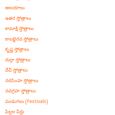
ఆలయాలు
ఇతర స్తోత్రాలు
కామాక్షి స్తోత్రాలు
కాలభైరవ స్తోత్రాలు
కృష్ణ స్తోత్రాలు
దుర్గా స్తోత్రాలు
దేవీ స్తోత్రాలు
నరసింహ స్తోత్రాలు
నవగ్రహ స్తోత్రాలు
పండుగలు (Festivals)
పిల్లల పేర్లు