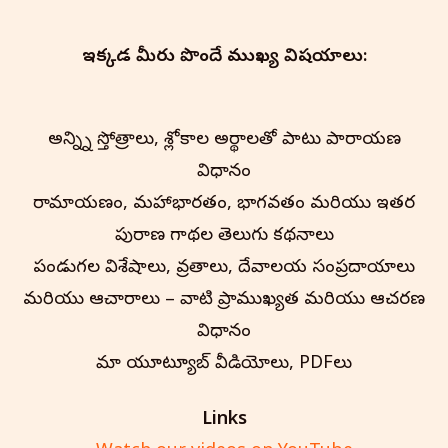
ఇక్కడ మీరు పొందే ముఖ్య విషయాలు:
అన్న్ని స్తోత్రాలు, శ్లోకాల అర్థాలతో పాటు పారాయణ
విధానం
రామాయణం, మహాభారతం, భాగవతం మరియు ఇతర
పురాణ గాథల తెలుగు కథనాలు
పండుగల విశేషాలు, వ్రతాలు, దేవాలయ సంప్రదాయాలు
మరియు ఆచారాలు – వాటి ప్రాముఖ్యత మరియు ఆచరణ
విధానం
మా యూట్యూబ్ వీడియోలు, PDFలు
Links