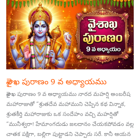
వైశాఖ
పురాణం
9
వ
అధ్యాయము
వైశాఖ పురాణం 9 వ అధ్యాయము
వైశాఖ పురాణం 9 వ అధ్యాయము నారద మహర్షి అంబరీష
మహారాజుతో “శ్రుతదేవ మహాముని చెప్పిన కథ విన్నాక,
శ్రుతకీర్తి మహారాజుకు ఒక సందేహం వచ్చి మహర్షితో
“మునీశ్వరా! హేమాంగదుడు జలదానం చేయకపోవడం వల్ల
చాతక పక్షిగా, బల్లిగా పుట్టాడని చెప్పారు సరే. కానీ ఆయన