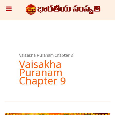
Skip
S
to
e
content
a
r
c
h
Vaisakha Puranam Chapter 9
Vaisakha
Puranam
Chapter 9