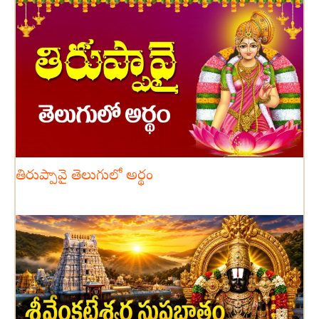
తిరుప్పావై తెలుగులో అర్థం