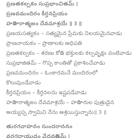
ప్రణతకల్పకం సుప్రభాంచితమ్ ।
ప్రణవమందిరం కీర్తనప్రియం
హరిహరాత్మజం దేవమాశ్రయే ॥ 3 ॥
ప్రణయసత్యకం – సత్యమైన ప్రేమకు నిలయమైనవాడు
ప్రాణనాయకం – ప్రాణాలకు అధిపతి
ప్రణతకల్పకం – శరణు కోరిన భక్తులకు కల్పవృక్షం వంటివాడు
సుప్రభాజితమ్ – గొప్ప కాంతితో ప్రకాశించేవాడు
ప్రణవమందిరం – ఓంకారమనే మందిరంలో
కొలువుండేవాడు
కీర్తనప్రియం – కీర్తనలను ఇష్టపడేవాడు
హరిహరాత్మజం దేవమాశ్రయే – హరిహరుల పుత్రుడైన
అయ్యప్ప స్వామిని నేను ఆశ్రయిస్తున్నాను॥ 3 ॥
తురగవాహనం సుందరాననం
వరగదాయుధం వేదవర్ణితమ్ ।