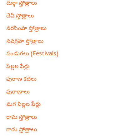
దుర్గా స్తోత్రాలు
దేవీ స్తోత్రాలు
నరసింహ స్తోత్రాలు
నవగ్రహ స్తోత్రాలు
పండుగలు (Festivals)
పిల్లల పేర్లు
పురాణ కథలు
పురాణాలు
మగ పిల్లల పేర్లు
రామ స్తోత్రాలు
రామ స్తోత్రాలు