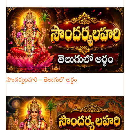
సౌందర్యలహరి – తెలుగులో అర్థం