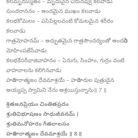
కలమృదుస్మితం – మృదువైన చిరునవ్వు కలవాడు
సుందరాననం – అందమైన ముఖం కలవాడు
కలభకోమలం – పసిపిల్లలవంటి కోమలమైన శరీరం
కలవాడు
గాత్రమోహనమ్ – అద్భుతమైన గాత్రసౌందర్యంతో అందరినీ
మోహింపజేసేవాడు
కలభకేసరీవాజివాహనం – ఏనుగు, సింహం, గుర్రం వంటి
వాహనాలను కలిగినవాడు
హరిహరాత్మజం దేవమాశ్రయే – హరిహరుల పుత్రుడైన
అయ్యప్ప స్వామిని నేను ఆశ్రయిస్తున్నాను॥ 7 ॥
శ్రితజనప్రియం చింతితప్రదం
శ్రుతివిభూషణం సాధుజీవనమ్ ।
శ్రుతిమనోహరం గీతలాలసం
హరిహరాత్మజం దేవమాశ్రయే ॥ 8 ॥