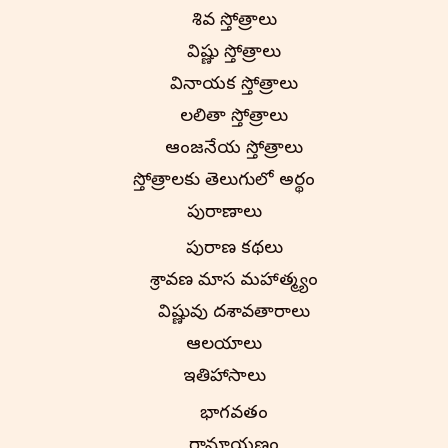
శివ స్తోత్రాలు
విష్ణు స్తోత్రాలు
వినాయక స్తోత్రాలు
లలితా స్తోత్రాలు
ఆంజనేయ స్తోత్రాలు
స్తోత్రాలకు తెలుగులో అర్థం
పురాణాలు
పురాణ కథలు
శ్రావణ మాస మహాత్మ్యం
విష్ణువు దశావతారాలు
ఆలయాలు
ఇతిహాసాలు
భాగవతం
రామాయణం