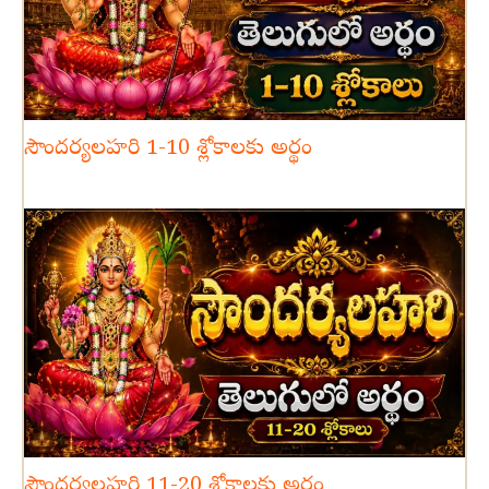
సౌందర్యలహరి 1-10 శ్లోకాలకు అర్థం
సౌందర్యలహరి 11-20 శ్లోకాలకు అర్థం