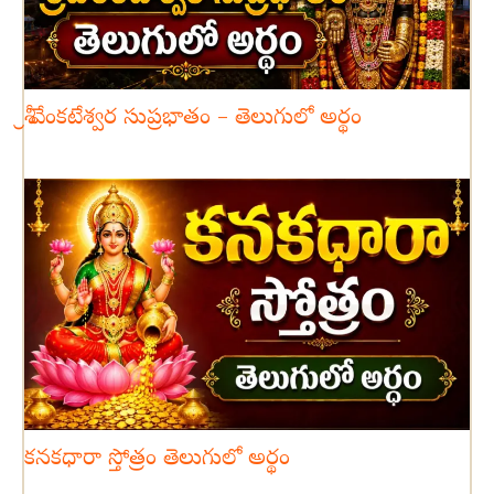
శ్రీ వేంకటేశ్వర సుప్రభాతం – తెలుగులో అర్థం
కనకధారా స్తోత్రం తెలుగులో అర్థం