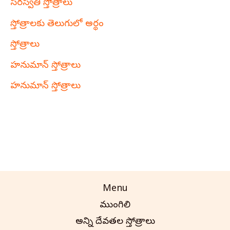
సరస్వతి స్తోత్రాలు
స్తోత్రాలకు తెలుగులో అర్థం
స్తోత్రాలు
హనుమాన్ స్తోత్రాలు
హనుమాన్ స్తోత్రాలు
Menu
ముంగిలి
అన్ని దేవతల స్తోత్రాలు