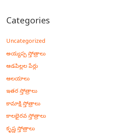
Categories
Uncategorized
అయ్యప్ప స్తోత్రాలు
ఆడపిల్లల పేర్లు
ఆలయాలు
ఇతర స్తోత్రాలు
కామాక్షి స్తోత్రాలు
కాలభైరవ స్తోత్రాలు
కృష్ణ స్తోత్రాలు