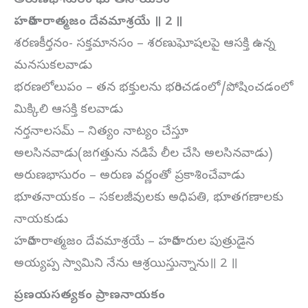
అరుణభాసురం భూతనాయకం
హరిహరాత్మజం దేవమాశ్రయే ॥ 2 ॥
శరణకీర్తనం- సక్తమానసం – శరణుఘోషలపై ఆసక్తి ఉన్న
మనసుకలవాడు
భరణలోలుపం – తన భక్తులను భరించడంలో/పోషించడంలో
మిక్కిలి ఆసక్తి కలవాడు
నర్తనాలసమ్ – నిత్యం నాట్యం చేస్తూ
అలసినవాడు(జగత్తును నడిపే లీల చేసి అలసినవాడు)
అరుణభాసురం – అరుణ వర్ణంతో ప్రకాశించేవాడు
భూతనాయకం – సకలజీవులకు అధిపతి, భూతగణాలకు
నాయకుడు
హరిహరాత్మజం దేవమాశ్రయే – హరిహరుల పుత్రుడైన
అయ్యప్ప స్వామిని నేను ఆశ్రయిస్తున్నాను॥ 2 ॥
ప్రణయసత్యకం ప్రాణనాయకం