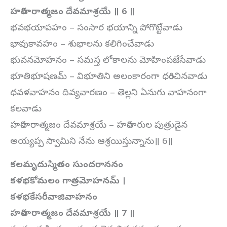
హరిహరాత్మజం దేవమాశ్రయే ॥ 6 ॥
భవభయాపహం – సంసార భయాన్ని పోగొట్టేవాడు
భావుకావహం – శుభాలను కలిగించేవాడు
భువనమోహనం – సమస్త లోకాలను మోహింపజేసేవాడు
భూతిభూషణమ్ – విభూతిని అలంకారంగా ధరించినవాడు
ధవళవాహనం దివ్యవారణం – తెల్లని ఏనుగు వాహనంగా
కలవాడు
హరిహరాత్మజం దేవమాశ్రయే – హరిహరుల పుత్రుడైన
అయ్యప్ప స్వామిని నేను ఆశ్రయిస్తున్నాను॥ 6॥
కలమృదుస్మితం సుందరాననం
కళభకోమలం గాత్రమోహనమ్ ।
కళభకేసరీవాజివాహనం
హరిహరాత్మజం దేవమాశ్రయే ॥ 7 ॥