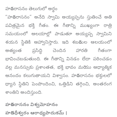
హరివరాసనం తెలుగులో అర్థం
“హరివరాసనం” అనేది స్వామి అయ్యప్పను స్తుతించే అతి
పవిత్రమైన భక్తి గీతం. ఈ గీతాన్ని ముఖ్యంగా రాత్రి
సమయంలో ఆలయాల్లో పాడుతూ అయ్యప్ప స్వామిని
శయన స్థితికి ఆహ్వానిస్తారు. ఇది శబరిమల ఆలయంలో
అత్యంత ప్రసిద్ధి చెందిన హారతి గీతంగా
భావించబడుతుంది. ఈ గీతాన్ని వినడం లేదా పఠించడం
వల్ల మనస్సుకు ప్రశాంతత, భక్తి భావం మరియు ఆధ్యాత్మిక
ఆనందం కలుగుతాయని విశ్వాసం. హరివరాసనం భక్తులలో
ధ్యాన స్థితిని పెంపొందించి, ఒత్తిడిని తగ్గించి, అంతరంగ
శాంతిని అందిస్తుంది.
హరివరాసనం విశ్వమోహనం
హరిదధీశ్వరం ఆరాధ్యపాదుకమ్ ।