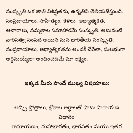
సంస్కృతి ఒక జాతి విశిష్టతను, ఉన్నతిని తెలియజేస్తుంది.
సంప్రదాయాలు, సాహిత్యం, కళలు, ఆధ్యాత్మికత,
ఆచారాలు, నమ్మకాల సమాహారమే సంస్కృతి. అటువంటి
వారసత్వ సంపద అయిన మన భారతీయ సంస్కృతి,
సంప్రదాయాలు, ఆధ్యాత్మికతను అందరికీ చేరేలా, సులభంగా
అర్థమయ్యేలా అందించడమే మా లక్ష్యం.
ఇక్కడ మీరు పొందే ముఖ్య విషయాలు:
అన్న్ని స్తోత్రాలు, శ్లోకాల అర్థాలతో పాటు పారాయణ
విధానం
రామాయణం, మహాభారతం, భాగవతం మరియు ఇతర