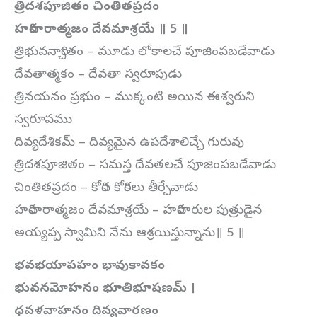
త్రిదశపూజితం చింతితప్రదం
హరిహరాత్మజం దేవమాశ్రయే ॥ 5 ॥
త్రిభువనార్చితం – మూడు లోకాలచే పూజింపబడేవాడు
దేవతాత్మకం – దేవతా స్వరూపుడు
త్రినయనం ప్రభుం – ముక్కంటి అయిన ఈశ్వరుని
స్వరూపము
దివ్యదేశికమ్ – దివ్యమైన ఉపదేశాలిచ్చే గురువు
త్రిదశపూజితం – సమస్త దేవతలచే పూజింపబడేవాడు
చింతితప్రదం – కోరిన కోరికలు తీర్చేవాడు
హరిహరాత్మజం దేవమాశ్రయే – హరిహరుల పుత్రుడైన
అయ్యప్ప స్వామిని నేను ఆశ్రయిస్తున్నాను॥ 5 ॥
భవభయాపహం భావుకావకం
భువనమోహనం భూతిభూషణమ్ ।
ధవళవాహనం దివ్యవారణం