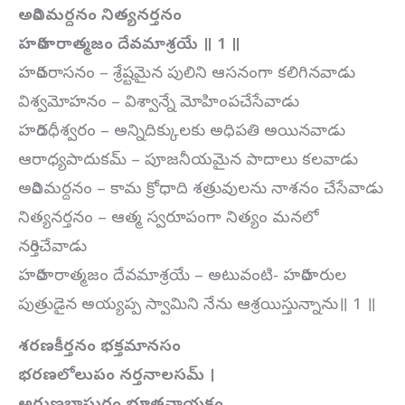
అరివిమర్దనం నిత్యనర్తనం
హరిహరాత్మజం దేవమాశ్రయే ॥ 1 ॥
హరివరాసనం – శ్రేష్టమైన పులిని ఆసనంగా కలిగినవాడు
విశ్వమోహనం – విశ్వాన్నే మోహింపచేసేవాడు
హరిదధీశ్వరం – అన్నిదిక్కులకు అధిపతి అయినవాడు
ఆరాధ్యపాదుకమ్ – పూజనీయమైన పాదాలు కలవాడు
అరివిమర్దనం – కామ క్రోధాది శత్రువులను నాశనం చేసేవాడు
నిత్యనర్తనం – ఆత్మ స్వరూపంగా నిత్యం మనలో
నర్తించేవాడు
హరిహరాత్మజం దేవమాశ్రయే – అటువంటి- హరిహరుల
పుత్రుడైన అయ్యప్ప స్వామిని నేను ఆశ్రయిస్తున్నాను॥ 1 ॥
శరణకీర్తనం భక్తమానసం
భరణలోలుపం నర్తనాలసమ్ ।