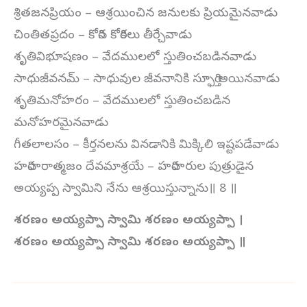
శ్రితజనప్రియం – ఆశ్రయించిన జనులకు ప్రియమైనవాడు
చింతితప్రదం – కోరిన కోరికలు తీర్చేవాడు
శృతివిభూషణం – వేదములలో స్తుతించబడినవాడు
సాధుజీవనమ్ – సాధువుల జీవనానికి స్ఫూర్తి అయినవాడు
శృతిమనోహరం – వేదములలో స్తుతించబడిన
మనోహరమైనవాడు
గీతలాలసం – కీర్తనలను వినడానికి మిక్కిలి ఇష్టపడేవాడు
హరిహరాత్మజం దేవమాశ్రయే – హరిహరుల పుత్రుడైన
అయ్యప్ప స్వామిని నేను ఆశ్రయిస్తున్నాను॥ 8 ॥
శరణం అయ్యప్పా స్వామి శరణం అయ్యప్పా ।
శరణం అయ్యప్పా స్వామి శరణం అయ్యప్పా ॥