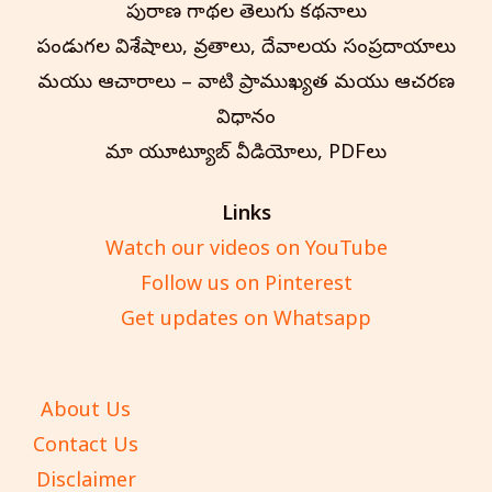
పురాణ గాథల తెలుగు కథనాలు
పండుగల విశేషాలు, వ్రతాలు, దేవాలయ సంప్రదాయాలు
మరియు ఆచారాలు – వాటి ప్రాముఖ్యత మరియు ఆచరణ
విధానం
మా యూట్యూబ్ వీడియోలు, PDFలు
Links
Watch our videos on YouTube
Follow us on Pinterest
Get updates on Whatsapp
About Us
Contact Us
Disclaimer