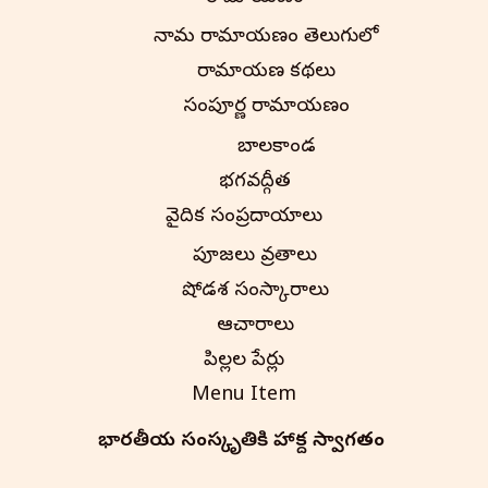
నామ రామాయణం తెలుగులో
రామాయణ కథలు
సంపూర్ణ రామాయణం
బాలకాండ
భగవద్గీత
వైదిక సంప్రదాయాలు
పూజలు వ్రతాలు
షోడశ సంస్కారాలు
ఆచారాలు
పిల్లల పేర్లు
Menu Item
భారతీయ సంస్కృతి‌కి హార్దిక స్వాగతం