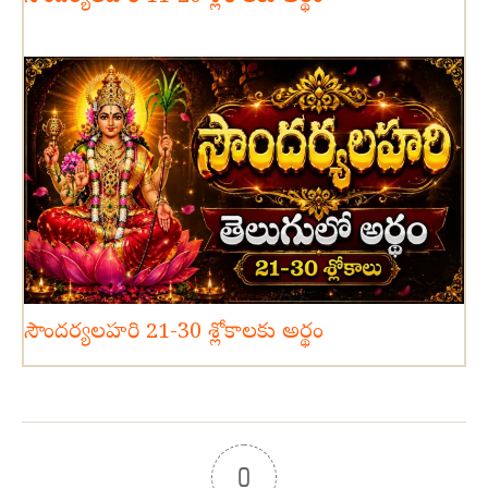
సౌందర్యలహరి 21-30 శ్లోకాలకు అర్థం
0