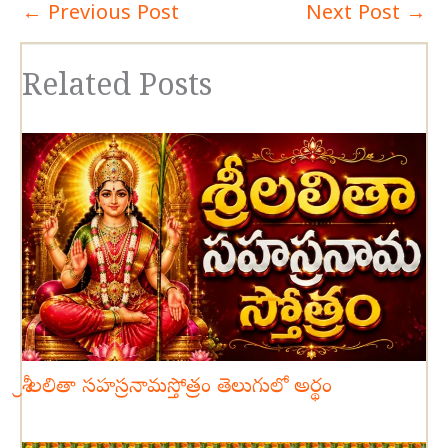
←
Previous Post
Next Post
→
Related Posts
శ్రీ లలితా సహస్రనామస్తోత్రం తెలుగులో అర్థం