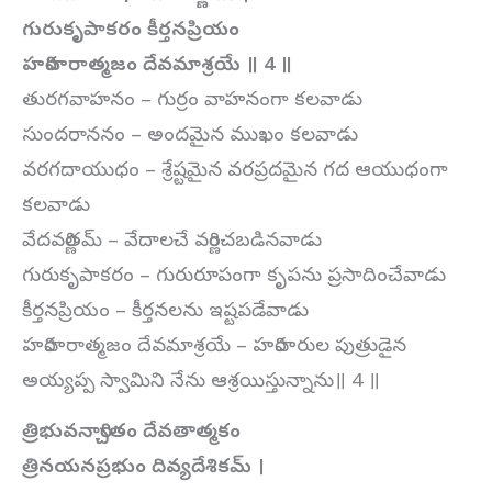
గురుకృపాకరం కీర్తనప్రియం
హరిహరాత్మజం దేవమాశ్రయే ॥ 4 ॥
తురగవాహనం – గుర్రం వాహనంగా కలవాడు
సుందరాననం – అందమైన ముఖం కలవాడు
వరగదాయుధం – శ్రేష్టమైన వరప్రదమైన గద ఆయుధంగా
కలవాడు
వేదవర్ణితమ్ – వేదాలచే వర్ణించబడినవాడు
గురుకృపాకరం – గురురూపంగా కృపను ప్రసాదించేవాడు
కీర్తనప్రియం – కీర్తనలను ఇష్టపడేవాడు
హరిహరాత్మజం దేవమాశ్రయే – హరిహరుల పుత్రుడైన
అయ్యప్ప స్వామిని నేను ఆశ్రయిస్తున్నాను॥ 4 ॥
త్రిభువనార్చితం దేవతాత్మకం
త్రినయనప్రభుం దివ్యదేశికమ్ ।