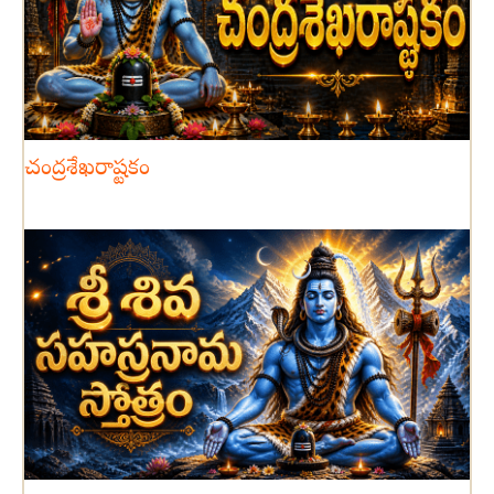
చంద్రశేఖరాష్టకం