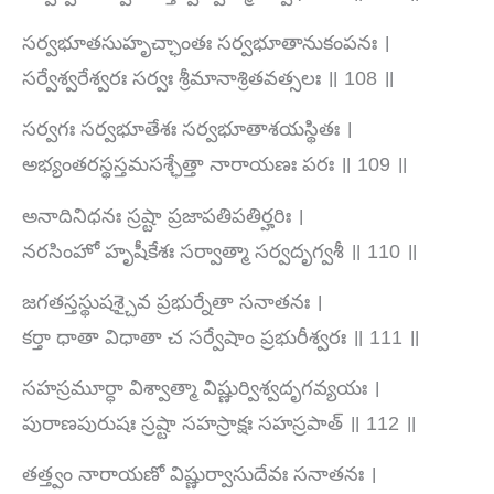
సర్వభూతసుహృచ్ఛాంతః సర్వభూతానుకంపనః ।
సర్వేశ్వరేశ్వరః సర్వః శ్రీమానాశ్రితవత్సలః ॥ 108 ॥
సర్వగః సర్వభూతేశః సర్వభూతాశయస్థితః ।
అభ్యంతరస్థస్తమసశ్ఛేత్తా నారాయణః పరః ॥ 109 ॥
అనాదినిధనః స్రష్టా ప్రజాపతిపతిర్హరిః ।
నరసింహో హృషీకేశః సర్వాత్మా సర్వదృగ్వశీ ॥ 110 ॥
జగతస్తస్థుషశ్చైవ ప్రభుర్నేతా సనాతనః ।
కర్తా ధాతా విధాతా చ సర్వేషాం ప్రభురీశ్వరః ॥ 111 ॥
సహస్రమూర్ధా విశ్వాత్మా విష్ణుర్విశ్వదృగవ్యయః ।
పురాణపురుషః స్రష్టా సహస్రాక్షః సహస్రపాత్ ॥ 112 ॥
తత్త్వం నారాయణో విష్ణుర్వాసుదేవః సనాతనః ।