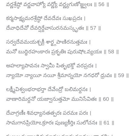
వర్ణశ్రేష్ఠో వర్ణవాహ్యో వర్ణ్యో వర్ణ్యగుణోజ్జ్వలః ॥ 56 ॥
కర్మసాక్ష్యమరశ్రేష్ఠో దేవదేవః సుఖప్రదః ।
దేవాధిదేవో దేవర్షిర్దేవాసురనమస్కృతః ॥ 57 ॥
సర్వదేవమయశ్చక్రీ శార్ఙ్గపాణిరనుత్తమః ।
మనో బుద్ధిరహంకారః ప్రకృతిః పురుషోఽవ్యయః ॥ 58 ॥
అహల్యాపావనః స్వామీ పితృభక్తో వరప్రదః ।
న్యాయో న్యాయీ నయీ శ్రీమాన్నయో నగధరో ధ్రువః ॥ 59 ॥
లక్ష్మీవిశ్వంభరాభర్తా దేవేంద్రో బలిమర్దనః ।
వాణారిమర్దనో యజ్వానుత్తమో మునిసేవితః ॥ 60 ॥
దేవాగ్రణీః శివధ్యానతత్పరః పరమః పరః ।
సామగానప్రియోఽక్రూరః పుణ్యకీర్తిః సులోచనః ॥ 61 ॥