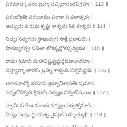
పరమాత్మా పరం బ్రహ్మ సచ్చిదానందవిగ్రహః ॥ 113 ॥
పరంజ్యోతిః పరంధామః పరాకాశః పరాత్పరః ।
అచ్యుతః పురుషః కృష్ణః శాశ్వతః శివ ఈశ్వరః ॥ 114 ॥
నిత్యః సర్వగతః స్థాణురుగ్రః సాక్షీ ప్రజాపతిః ।
హిరణ్యగర్భః సవితా లోకకృల్లోకభృద్విభుః ॥ 115 ॥
రామః శ్రీమాన్ మహావిష్ణుర్జిష్ణుర్దేవహితావహః ।
తత్త్వాత్మా తారకం బ్రహ్మ శాశ్వతః సర్వసిద్ధిదః ॥ 116 ॥
అకారవాచ్యో భగవాన్ శ్రీర్భూనీలాపతిః పుమాన్ ।
సర్వలోకేశ్వరః శ్రీమాన్ సర్వజ్ఞః సర్వతోముఖః ॥ 117 ॥
స్వామీ సుశీలః సులభః సర్వజ్ఞః సర్వశక్తిమాన్ ।
నిత్యః సంపూర్ణకామశ్చ నైసర్గికసుహృత్సుఖీ ॥ 118 ॥