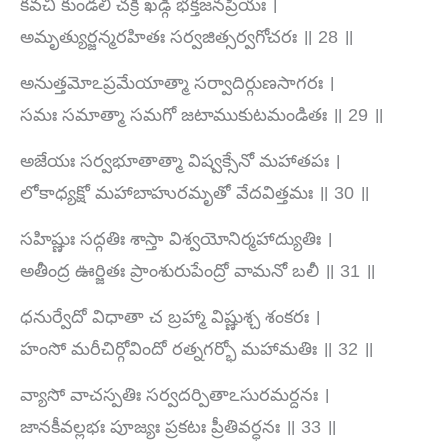
కవచీ కుండలీ చక్రీ ఖడ్గీ భక్తజనప్రియః ।
అమృత్యుర్జన్మరహితః సర్వజిత్సర్వగోచరః ॥ 28 ॥
అనుత్తమోఽప్రమేయాత్మా సర్వాదిర్గుణసాగరః ।
సమః సమాత్మా సమగో జటాముకుటమండితః ॥ 29 ॥
అజేయః సర్వభూతాత్మా విష్వక్సేనో మహాతపః ।
లోకాధ్యక్షో మహాబాహురమృతో వేదవిత్తమః ॥ 30 ॥
సహిష్ణుః సద్గతిః శాస్తా విశ్వయోనిర్మహాద్యుతిః ।
అతీంద్ర ఊర్జితః ప్రాంశురుపేంద్రో వామనో బలీ ॥ 31 ॥
ధనుర్వేదో విధాతా చ బ్రహ్మా విష్ణుశ్చ శంకరః ।
హంసో మరీచిర్గోవిందో రత్నగర్భో మహామతిః ॥ 32 ॥
వ్యాసో వాచస్పతిః సర్వదర్పితాఽసురమర్దనః ।
జానకీవల్లభః పూజ్యః ప్రకటః ప్రీతివర్ధనః ॥ 33 ॥