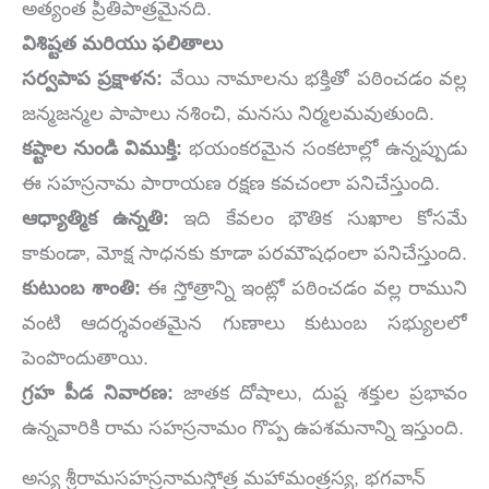
అత్యంత ప్రీతిపాత్రమైనది.
విశిష్టత మరియు ఫలితాలు
సర్వపాప ప్రక్షాళన:
వేయి నామాలను భక్తితో పఠించడం వల్ల
జన్మజన్మల పాపాలు నశించి, మనసు నిర్మలమవుతుంది.
కష్టాల నుండి విముక్తి:
భయంకరమైన సంకటాల్లో ఉన్నప్పుడు
ఈ సహస్రనామ పారాయణ రక్షణ కవచంలా పనిచేస్తుంది.
ఆధ్యాత్మిక ఉన్నతి:
ఇది కేవలం భౌతిక సుఖాల కోసమే
కాకుండా, మోక్ష సాధనకు కూడా పరమౌషధంలా పనిచేస్తుంది.
కుటుంబ శాంతి:
ఈ స్తోత్రాన్ని ఇంట్లో పఠించడం వల్ల రాముని
వంటి ఆదర్శవంతమైన గుణాలు కుటుంబ సభ్యులలో
పెంపొందుతాయి.
గ్రహ పీడ నివారణ:
జాతక దోషాలు, దుష్ట శక్తుల ప్రభావం
ఉన్నవారికి రామ సహస్రనామం గొప్ప ఉపశమనాన్ని ఇస్తుంది.
అస్య శ్రీరామసహస్రనామస్తోత్ర మహామంత్రస్య, భగవాన్