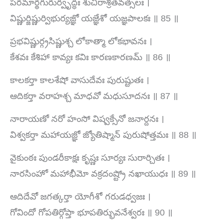
పరమార్థగురుర్వృద్ధః శుచిరాశ్రితవత్సలః ।
విష్ణుర్జిష్ణుర్విభుర్యజ్ఞో యజ్ఞేశో యజ్ఞపాలకః ॥ 85 ॥
ప్రభవిష్ణుర్గ్రసిష్ణుశ్చ లోకాత్మా లోకభావనః ।
కేశవః కేశిహా కావ్యః కవిః కారణకారణమ్ ॥ 86 ॥
కాలకర్తా కాలశేషో వాసుదేవః పురుష్టుతః ।
ఆదికర్తా వరాహశ్చ మాధవో మధుసూదనః ॥ 87 ॥
నారాయణో నరో హంసో విష్వక్సేనో జనార్దనః ।
విశ్వకర్తా మహాయజ్ఞో జ్యోతిష్మాన్ పురుషోత్తమః ॥ 88 ॥
వైకుంఠః పుండరీకాక్షః కృష్ణః సూర్యః సురార్చితః ।
నారసింహో మహాభీమో వక్రదంష్ట్రో నఖాయుధః ॥ 89 ॥
ఆదిదేవో జగత్కర్తా యోగీశో గరుడధ్వజః ।
గోవిందో గోపతిర్గోప్తా భూపతిర్భువనేశ్వరః ॥ 90 ॥