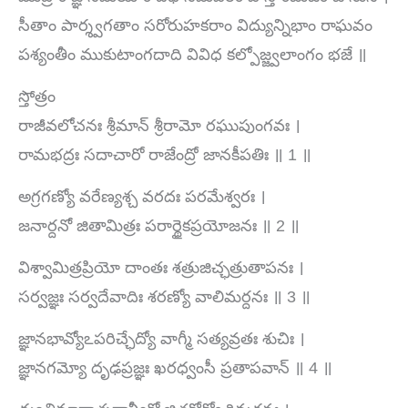
సీతాం పార్శ్వగతాం సరోరుహకరాం విద్యున్నిభాం రాఘవం
పశ్యంతీం ముకుటాంగదాది వివిధ కల్పోజ్జ్వలాంగం భజే ॥
స్తోత్రం
రాజీవలోచనః శ్రీమాన్ శ్రీరామో రఘుపుంగవః ।
రామభద్రః సదాచారో రాజేంద్రో జానకీపతిః ॥ 1 ॥
అగ్రగణ్యో వరేణ్యశ్చ వరదః పరమేశ్వరః ।
జనార్దనో జితామిత్రః పరార్థైకప్రయోజనః ॥ 2 ॥
విశ్వామిత్రప్రియో దాంతః శత్రుజిచ్ఛత్రుతాపనః ।
సర్వజ్ఞః సర్వదేవాదిః శరణ్యో వాలిమర్దనః ॥ 3 ॥
జ్ఞానభావ్యోఽపరిచ్ఛేద్యో వాగ్మీ సత్యవ్రతః శుచిః ।
జ్ఞానగమ్యో దృఢప్రజ్ఞః ఖరధ్వంసీ ప్రతాపవాన్ ॥ 4 ॥