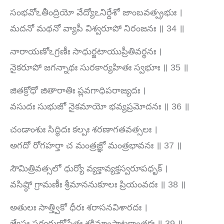
సంభవోఽతీంద్రియో వేద్యోఽనిర్దేశో జాంబవత్ప్రభుః ।
మదనో మథనో వ్యాపీ విశ్వరూపో నిరంజనః ॥ 34 ॥
నారాయణోఽగ్రణీః సాధుర్జటాయుప్రీతివర్ధనః ।
నైకరూపో జగన్నాథః సురకార్యహితః స్వభూః ॥ 35 ॥
జితక్రోధో జితారాతిః ప్లవగాధిపరాజ్యదః ।
వసుదః సుభుజో నైకమాయో భవ్యప్రమోదనః ॥ 36 ॥
చండాంశుః సిద్ధిదః కల్పః శరణాగతవత్సలః ।
అగదో రోగహర్తా చ మంత్రజ్ఞో మంత్రభావనః ॥ 37 ॥
సౌమిత్రివత్సలో ధుర్యో వ్యక్తావ్యక్తస్వరూపధృక్ ।
వసిష్ఠో గ్రామణీః శ్రీమాననుకూలః ప్రియంవదః ॥ 38 ॥
అతులః సాత్త్వికో ధీరః శరాసనవిశారదః ।
జ్యేష్ఠః సర్వగుణోపేతః శక్తిమాంస్తాటకాంతకః ॥ 39 ॥