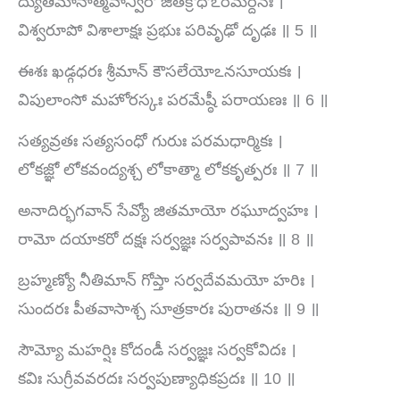
ద్యుతిమానాత్మవాన్వీరో జితక్రోధోఽరిమర్దనః ।
విశ్వరూపో విశాలాక్షః ప్రభుః పరివృఢో దృఢః ॥ 5 ॥
ఈశః ఖడ్గధరః శ్రీమాన్ కౌసలేయోఽనసూయకః ।
విపులాంసో మహోరస్కః పరమేష్ఠీ పరాయణః ॥ 6 ॥
సత్యవ్రతః సత్యసంధో గురుః పరమధార్మికః ।
లోకజ్ఞో లోకవంద్యశ్చ లోకాత్మా లోకకృత్పరః ॥ 7 ॥
అనాదిర్భగవాన్ సేవ్యో జితమాయో రఘూద్వహః ।
రామో దయాకరో దక్షః సర్వజ్ఞః సర్వపావనః ॥ 8 ॥
బ్రహ్మణ్యో నీతిమాన్ గోప్తా సర్వదేవమయో హరిః ।
సుందరః పీతవాసాశ్చ సూత్రకారః పురాతనః ॥ 9 ॥
సౌమ్యో మహర్షిః కోదండీ సర్వజ్ఞః సర్వకోవిదః ।
కవిః సుగ్రీవవరదః సర్వపుణ్యాధికప్రదః ॥ 10 ॥