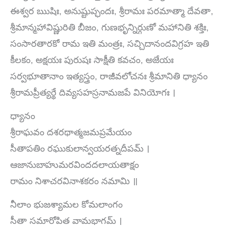
ఈశ్వర ఋషిః, అనుష్టుప్ఛందః, శ్రీరామః పరమాత్మా దేవతా,
శ్రీమాన్మహావిష్ణురితి బీజం, గుణభృన్నిర్గుణో మహానితి శక్తిః,
సంసారతారకో రామ ఇతి మంత్రః, సచ్చిదానందవిగ్రహ ఇతి
కీలకం, అక్షయః పురుషః సాక్షీతి కవచం, అజేయః
సర్వభూతానాం ఇత్యస్త్రం, రాజీవలోచనః శ్రీమానితి ధ్యానం
శ్రీరామప్రీత్యర్థే దివ్యసహస్రనామజపే వినియోగః ।
ధ్యానం
శ్రీరాఘవం దశరథాత్మజమప్రమేయం
సీతాపతిం రఘుకులాన్వయరత్నదీపమ్ ।
ఆజానుబాహుమరవిందదలాయతాక్షం
రామం నిశాచరవినాశకరం నమామి ॥
నీలాం భుజశ్యామల కోమలాంగం
సీతా సమారోపిత వామభాగమ్ ।