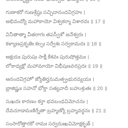
గుణాకరో గుణశ్రేష్ఠః సచ్చిదానందవిగ్రహః ।
అభివంద్యో మహాకాయో విశ్వకర్మా విశారదః ॥ 17 ॥
వినీతాత్మా వీతరాగః తపస్వీశో జనేశ్వరః ।
కళ్యాణప్రకృతిః కల్పః సర్వేశః సర్వకామదః ॥ 18 ॥
అక్షయః పురుషః సాక్షీ కేశవః పురుషోత్తమః ।
లోకాధ్యక్షో మహామాయో విభీషణవరప్రదః ॥ 19 ॥
ఆనందవిగ్రహో జ్యోతిర్హనుమత్ప్రభురవ్యయః ।
భ్రాజిష్ణుః సహనో భోక్తా సత్యవాదీ బహుశ్రుతః ॥ 20 ॥
సుఖదః కారణం కర్తా భవబంధవిమోచనః ।
దేవచూడామణిర్నేతా బ్రహ్మణ్యో బ్రహ్మవర్ధనః ॥ 21 ॥
సంసారోత్తారకో రామః సర్వదుఃఖవిమోక్షకృత్ ।