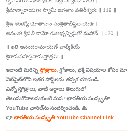
కృపాపీయూషజలధిః శరణ్యః సర్వదేహినామ్ ।
శ్రీమాన్నారాయణః స్వామీ జగతాం పతిరీశ్వరః ॥ 119 ॥
శ్రీశః శరణ్యో భూతానాం సంశ్రితాభీష్టదాయకః ।
అనంతః శ్రీపతీ రామో గుణభృన్నిర్గుణో మహాన్ ॥ 120 ॥
॥ ఇతి ఆనందరామాయణే వాల్మీకీయే
శ్రీరామసహస్రనామస్తోత్రమ్ ॥
ఇలాంటి మరిన్ని
స్తోత్రాలు
,
శ్లోకాలు,
భక్తి విషయాల కోసం మా
వెబ్‌సైట్‌లోని ఇతర పోస్ట్‌లను తప్పక చూడండి.
ఎన్నో స్తోత్రాలు,
వాటి అర్థాలు తెలుగులో
తెలుసుకోవాలనుకుంటే మన “భారతీయ సంస్కృతి”
YouTube
ఛానల్‌ను సందర్శించండి.
🙏
👉
భారతీయ సంస్కృతి YouTube Channel Link