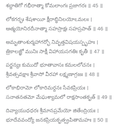
శబ్దాతిగో గభీరాత్మా కోమలాంగః ప్రజాగరః ॥ 45 ॥
లోకగర్భః శేషశాయీ క్షీరాబ్ధినిలయోఽమలః ।
ఆత్మయోనిరదీనాత్మా సహస్రాక్షః సహస్రపాత్ ॥ 46 ॥
అమృతాంశుర్మహాగర్భో నివృత్తవిషయస్పృహః ।
త్రికాలజ్ఞో మునిః సాక్షీ విహాయసగతిః కృతీ ॥ 47 ॥
పర్జన్యః కుముదో భూతావాసః కమలలోచనః ।
శ్రీవత్సవక్షాః శ్రీవాసో వీరహా లక్ష్మణాగ్రజః ॥ 48 ॥
లోకాభిరామో లోకారిమర్దనః సేవకప్రియః ।
సనాతనతమో మేఘశ్యామలో రాక్షసాంతకృత్ ॥ 49 ॥
దివ్యాయుధధరః శ్రీమానప్రమేయో జితేంద్రియః ।
భూదేవవంద్యో జనకప్రియకృత్ప్రపితామహః ॥ 50 ॥