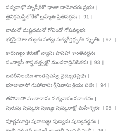
పద్మనాభో హృషీకేశో ధాతా దామోదరః ప్రభుః ।
త్రివిక్రమస్త్రిలోకేశో బ్రహ్మేశః ప్రీతివర్ధనః ॥ 91 ॥
వామనో దుష్టదమనో గోవిందో గోపవల్లభః ।
భక్తప్రియోఽచ్యుతః సత్యః సత్యకీర్తిర్ధృతిః స్మృతిః ॥ 92 ॥
కారుణ్యం కరుణో వ్యాసః పాపహా శాంతివర్ధనః ।
సంన్యాసీ శాస్త్రతత్త్వజ్ఞో మందరాద్రినికేతనః ॥ 93 ॥
బదరీనిలయః శాంతస్తపస్వీ వైద్యుతప్రభః ।
భూతావాసో గుహావాసః శ్రీనివాసః శ్రియః పతిః ॥ 94 ॥
తపోవాసో ముదావాసః సత్యవాసః సనాతనః ।
పురుషః పుష్కరః పుణ్యః పుష్కరాక్షో మహేశ్వరః ॥ 95 ॥
పూర్ణమూర్తిః పురాణజ్ఞః పుణ్యదః పుణ్యవర్ధనః ।
శంఖీ చక్రీ గదీ శారంగీ లాంగలీ ముసలీ హలీ ॥ 96 ॥