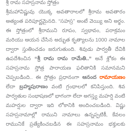
శ్రీ రామ సహస్రనామ స్తోత్రం
శ్రీమహావిష్ణువు యొక్క అవతారాలలో శ్రీరామ అవతారం
అత్యంత పరిపూర్ణమైనది. “సహస్ర” అంటే వెయ్యి అని అర్థం.
ఈ స్తోత్రంలో శ్రీరాముని రూపం, స్వభావం, పరాక్రమం
మరియు ఆయన చేసిన అద్భుత కృత్యాలను 1000 నామాల
ద్వారా స్తుతించడం జరుగుతుంది. శివుడు పార్వతీ దేవికి
ఉపదేశించిన
“
శ్రీ రామ రామ రామేతి..”
అనే శ్లోకం ఈ
సహస్రనామ స్తోత్ర పారాయణ ఫలితానికి సమానమని
చెప్పబడింది.. ఈ స్తోత్రం ప్రధానంగా
ఆనంద
రామాయణం
లేదా
బ్రహ్మపురాణం
వంటి గ్రంథాలలో కనిపిస్తుంది. శివ
పార్వతుల సంభాషణలో భాగంగా లేదా అగస్త్య మహర్షి వంటి
మహర్షుల ద్వారా ఇది లోకానికి అందించబడింది. విష్ణు
సహస్రనామాల్లో రాముని నామాలు ఉన్నప్పటికీ, కేవలం
రామునికే ప్రత్యేకించబడిన ఈ సహస్రనామం భక్తులకు