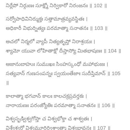
నిర్లేపో నిర్గుణః సూక్ష్మో నిర్వికారో నిరంజనః ॥ 102 ॥
సర్వోపాధివినిర్ముక్తః సత్తామాత్రవ్యవస్థితః ।
అధికారీ విభుర్నిత్యః పరమాత్మా సనాతనః ॥ 103 ॥
అచలో నిర్మలో వ్యాపీ నిత్యతృప్తో నిరాశ్రయః ।
శ్యామో యువా లోహితాక్షో దీప్తాస్యో మితభాషణః ॥ 104 ॥
ఆజానుబాహుః సుముఖః సింహస్కంధో మహాభుజః ।
సత్యవాన్ గుణసంపన్నః స్వయంతేజాః సుదీప్తిమాన్ ॥ 105
॥
కాలాత్మా భగవాన్ కాలః కాలచక్రప్రవర్తకః ।
నారాయణః పరంజ్యోతిః పరమాత్మా సనాతనః ॥ 106 ॥
విశ్వసృడ్విశ్వగోప్తా చ విశ్వభోక్తా చ శాశ్వతః ।
విశ్వేశ్వరో విశ్వమూర్తిర్విశ్వాత్మా విశ్వభావనః ॥ 107 ॥