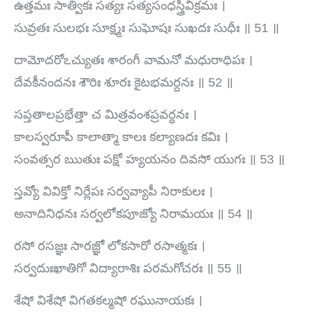
ఉత్తమః సాత్వికః సత్యః సత్యసంధస్త్రివిక్రమః ।
సువ్రతః సులభః సూక్ష్మః సుఘోషః సుఖదః సుధీః ॥ 51 ॥
దామోదరోఽచ్యుతః శారంగీ వామనో మధురాధిపః ।
దేవకీనందనః శౌరిః శూరః కైటభమర్దనః ॥ 52 ॥
సప్తతాలప్రభేత్తా చ మిత్రవంశప్రవర్ధనః ।
కాలస్వరూపీ కాలాత్మా కాలః కల్యాణదః కవిః ।
సంవత్సర ఋతుః పక్షో హ్యయనం దివసో యుగః ॥ 53 ॥
స్తవ్యో వివిక్తో నిర్లేపః సర్వవ్యాపీ నిరాకులః ।
అనాదినిధనః సర్వలోకపూజ్యో నిరామయః ॥ 54 ॥
రసో రసజ్ఞః సారజ్ఞో లోకసారో రసాత్మకః ।
సర్వదుఃఖాతిగో విద్యారాశిః పరమగోచరః ॥ 55 ॥
శేషో విశేషో విగతకల్మషో రఘునాయకః ।