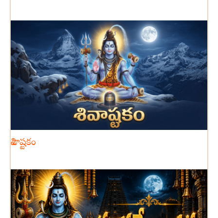
శివాష్టకం