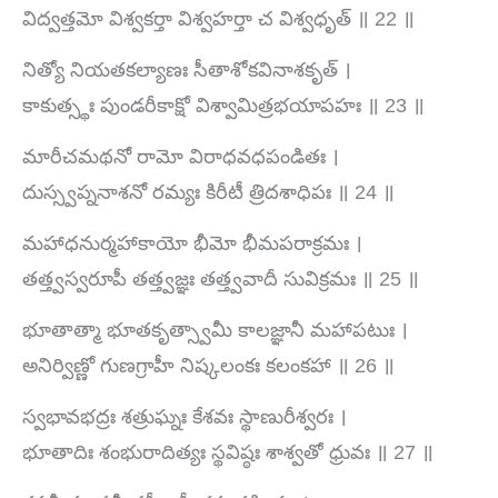
విద్వత్తమో విశ్వకర్తా విశ్వహర్తా చ విశ్వధృత్ ॥ 22 ॥
నిత్యో నియతకల్యాణః సీతాశోకవినాశకృత్ ।
కాకుత్స్థః పుండరీకాక్షో విశ్వామిత్రభయాపహః ॥ 23 ॥
మారీచమథనో రామో విరాధవధపండితః ।
దుస్స్వప్ననాశనో రమ్యః కిరీటీ త్రిదశాధిపః ॥ 24 ॥
మహాధనుర్మహాకాయో భీమో భీమపరాక్రమః ।
తత్త్వస్వరూపీ తత్త్వజ్ఞః తత్త్వవాదీ సువిక్రమః ॥ 25 ॥
భూతాత్మా భూతకృత్స్వామీ కాలజ్ఞానీ మహాపటుః ।
అనిర్విణ్ణో గుణగ్రాహీ నిష్కలంకః కలంకహా ॥ 26 ॥
స్వభావభద్రః శత్రుఘ్నః కేశవః స్థాణురీశ్వరః ।
భూతాదిః శంభురాదిత్యః స్థవిష్ఠః శాశ్వతో ధ్రువః ॥ 27 ॥