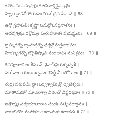
శతాననః సహస్రాక్షః శతమూర్తిర్ఘనప్రభః ।
హృత్పుండరీకశయనః కఠినో ద్రవ ఏవ చ ॥ 68 ॥
ఉగ్రో గ్రహపతిః కృష్ణో సమర్థోఽనర్థనాశనః ।
అధర్మశత్రుః రక్షోఘ్నః పురుహూతః పురుష్టుతః ॥ 69 ॥
బ్రహ్మగర్భో బృహద్గర్భో ధర్మధేనుర్ధనాగమః ।
హిరణ్యగర్భో జ్యోతిష్మాన్ సులలాటః సువిక్రమః ॥ 70 ॥
శివపూజారతః శ్రీమాన్ భవానీప్రియకృద్వశీ ।
నరో నారాయణః శ్యామః కపర్దీ నీలలోహితః ॥ 71 ॥
రుద్రః పశుపతిః స్థాణుర్విశ్వామిత్రో ద్విజేశ్వరః ।
మాతామహో మాతరిశ్వా విరించో విష్టరశ్రవాః ॥ 72 ॥
అక్షోభ్యః సర్వభూతానాం చండః సత్యపరాక్రమః ।
వాలఖిల్యో మహాకల్పః కల్పవృక్షః కలాధరః ॥ 73 ॥