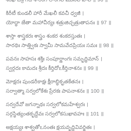
కిరీటీ కుండలీ హారీ మేఖలీ కవచీ ధ్వజీ ।
యోద్ధా జేతా మహావీర్యః శత్రుజిచ్ఛత్రుతాపనః ॥ 97 ॥
శాస్తా శాస్త్రకరః శాస్త్రం శంకర శంకరస్తుతః ।
సారథిః సాత్త్వికః స్వామీ సామవేదప్రియః సమః ॥ 98 ॥
పవనః సాహసః శక్తిః సంపూర్ణాంగః సమృద్ధిమాన్ ।
స్వర్గదః కామదః శ్రీదః కీర్తిదోఽకీర్తినాశనః ॥ 99 ॥
మోక్షదః పుండరీకాక్షః క్షీరాబ్ధికృతకేతనః ।
సర్వాత్మా సర్వలోకేశః ప్రేరకః పాపనాశనః ॥ 100 ॥
సర్వదేవో జగన్నాథః సర్వలోకమహేశ్వరః ।
సర్గస్థిత్యంతకృద్దేవః సర్వలోకసుఖావహః ॥ 101 ॥
అక్షయ్యః శాశ్వతోఽనంతః క్షయవృద్ధివివర్జితః ।