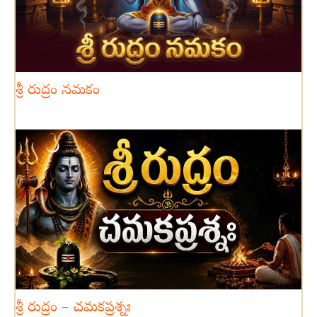
శ్రీ రుద్రం నమకం
శ్రీ రుద్రం – చమకప్రశ్నః