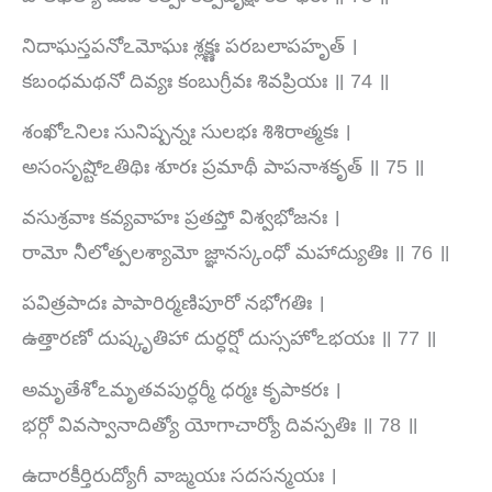
నిదాఘస్తపనోఽమోఘః శ్లక్ష్ణః పరబలాపహృత్ ।
కబంధమథనో దివ్యః కంబుగ్రీవః శివప్రియః ॥ 74 ॥
శంఖోఽనిలః సునిష్పన్నః సులభః శిశిరాత్మకః ।
అసంసృష్టోఽతిథిః శూరః ప్రమాథీ పాపనాశకృత్ ॥ 75 ॥
వసుశ్రవాః కవ్యవాహః ప్రతప్తో విశ్వభోజనః ।
రామో నీలోత్పలశ్యామో జ్ఞానస్కంధో మహాద్యుతిః ॥ 76 ॥
పవిత్రపాదః పాపారిర్మణిపూరో నభోగతిః ।
ఉత్తారణో దుష్కృతిహా దుర్ధర్షో దుస్సహోఽభయః ॥ 77 ॥
అమృతేశోఽమృతవపుర్ధర్మీ ధర్మః కృపాకరః ।
భర్గో వివస్వానాదిత్యో యోగాచార్యో దివస్పతిః ॥ 78 ॥
ఉదారకీర్తిరుద్యోగీ వాఙ్మయః సదసన్మయః ।