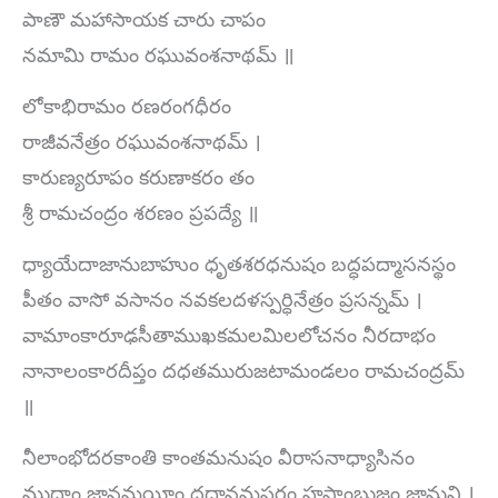
పాణౌ మహాసాయక చారు చాపం
నమామి రామం రఘువంశనాథమ్ ॥
లోకాభిరామం రణరంగధీరం
రాజీవనేత్రం రఘువంశనాథమ్ ।
కారుణ్యరూపం కరుణాకరం తం
శ్రీ రామచంద్రం శరణం ప్రపద్యే ॥
ధ్యాయేదాజానుబాహుం ధృతశరధనుషం బద్ధపద్మాసనస్థం
పీతం వాసో వసానం నవకలదళస్పర్ధినేత్రం ప్రసన్నమ్ ।
వామాంకారూఢసీతాముఖకమలమిలలోచనం నీరదాభం
నానాలంకారదీప్తం దధతమురుజటామండలం రామచంద్రమ్
॥
నీలాంభోదరకాంతి కాంతమనుషం వీరాసనాధ్యాసినం
ముద్రాం జ్ఞానమయీం దధానమపరం హస్తాంబుజం జానుని ।