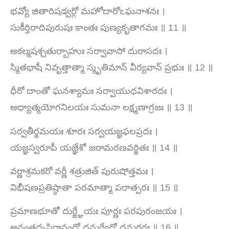
భవ్యో జితారిషడ్వర్గో మహోదారోఽఘనాశనః ।
సుకీర్తిరాదిపురుషః కాంతః పుణ్యకృతాగమః ॥ 11 ॥
అకల్మషశ్చతుర్బాహుః సర్వావాసో దురాసదః ।
స్మితభాషీ నివృత్తాత్మా స్మృతిమాన్ వీర్యవాన్ ప్రభుః ॥ 12 ॥
ధీరో దాంతో ఘనశ్యామః సర్వాయుధవిశారదః ।
అధ్యాత్మయోగనిలయః సుమనా లక్ష్మణాగ్రజః ॥ 13 ॥
సర్వతీర్థమయః శూరః సర్వయజ్ఞఫలప్రదః ।
యజ్ఞస్వరూపీ యజ్ఞేశో జరామరణవర్జితః ॥ 14 ॥
వర్ణాశ్రమకరో వర్ణీ శత్రుజిత్ పురుషోత్తమః ।
విభీషణప్రతిష్ఠాతా పరమాత్మా పరాత్పరః ॥ 15 ॥
ప్రమాణభూతో దుర్జ్ఞేయః పూర్ణః పరపురంజయః ।
అనంతదృష్టిరానందో ధనుర్వేదో ధనుర్ధరః ॥ 16 ॥