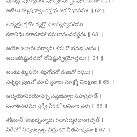
పుణ్యః పుణ్యాధికః పూర్వః పూర్ణః పూరయితా రవిః ।
జటిలః కల్మషధ్వాంతప్రభంజనవిభావసుః ॥ 62 ॥
అవ్యక్తలక్షణోఽవ్యక్తో దశాస్యద్వీపకేసరీ ।
కలానిధిః కలారూపో కమలానందవర్ధనః ॥ 63 ॥
జయో జితారిః సర్వాదిః శమనో భవభంజనః ।
అలంకరిష్ణురచలో రోచిష్ణుర్విక్రమోత్తమః ॥ 64 ॥
అంశుః శబ్దపతిః శబ్దగోచరో రంజనో రఘుః ।
నిశ్శబ్దః ప్రణవో మాలీ స్థూలః సూక్ష్మో విలక్షణః ॥ 65 ॥
ఆత్మయోనిరయోనిశ్చ సప్తజిహ్వః సహస్రపాత్ ।
సనాతనతమః స్రగ్వీ పేశలో జవినాం వరః ॥ 66 ॥
శక్తిమాన్ శంఖభృన్నాథః గదాపద్మరథాంగభృత్ ।
నిరీహో నిర్వికల్పశ్చ చిద్రూపో వీతసాధ్వసః ॥ 67 ॥