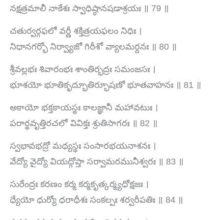
నక్షత్రమాలీ నాకేశః స్వాధిష్ఠానషడాశ్రయః ॥ 79 ॥
చతుర్వర్గఫలో వర్ణీ శక్తిత్రయఫలం నిధిః ।
నిధానగర్భో నిర్వ్యాజో గిరీశో వ్యాలమర్దనః ॥ 80 ॥
శ్రీవల్లభః శివారంభః శాంతిర్భద్రః సమంజసః ।
భూశయో భూతికృద్భూతిర్భూషణో భూతవాహనః ॥ 81 ॥
అకాయో భక్తకాయస్థః కాలజ్ఞానీ మహావటుః ।
పరార్థవృత్తిరచలో వివిక్తః శ్రుతిసాగరః ॥ 82 ॥
స్వభావభద్రో మధ్యస్థః సంసారభయనాశనః ।
వేద్యో వైద్యో వియద్గోప్తా సర్వామరమునీశ్వరః ॥ 83 ॥
సురేంద్రః కరణం కర్మ కర్మకృత్కర్మ్యధోక్షజః ।
ధ్యేయో ధుర్యో ధరాధీశః సంకల్పః శర్వరీపతిః ॥ 84 ॥