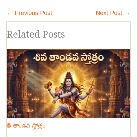
←
Previous Post
Next Post
→
Related Posts
శివ తాండవ స్తోత్రం