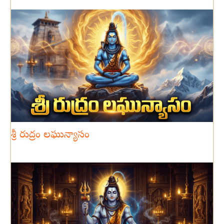
శ్రీ రుద్రం లఘున్యాసం