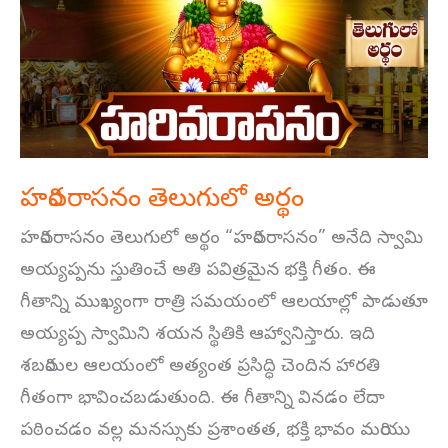
అర్థం
హరివరాసనం తెలుగులో అర్థం
హరివరాసనం తెలుగులో అర్థం “హరివరాసనం” అనేది స్వామి
అయ్యప్పను స్తుతించే అతి పవిత్రమైన భక్తి గీతం. ఈ
గీతాన్ని ముఖ్యంగా రాత్రి సమయంలో ఆలయాల్లో పాడుతూ
అయ్యప్ప స్వామిని శయన స్థితికి ఆహ్వానిస్తారు. ఇది
శబరిమల ఆలయంలో అత్యంత ప్రసిద్ధి చెందిన హారతి
గీతంగా భావించబడుతుంది. ఈ గీతాన్ని వినడం లేదా
పఠించడం వల్ల మనస్సుకు ప్రశాంతత, భక్తి భావం మరియు