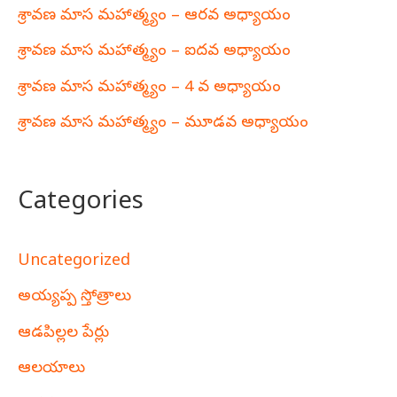
శ్రావణ మాస మహాత్మ్యం – ఆరవ అధ్యాయం
శ్రావణ మాస మహాత్మ్యం – ఐదవ అధ్యాయం
శ్రావణ మాస మహాత్మ్యం – 4 వ అధ్యాయం
శ్రావణ మాస మహాత్మ్యం – మూడవ అధ్యాయం
Categories
Uncategorized
అయ్యప్ప స్తోత్రాలు
ఆడపిల్లల పేర్లు
ఆలయాలు