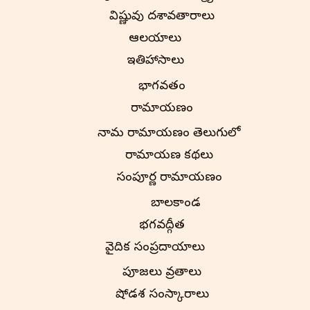
విష్ణువు దశావతారాలు
ఆలయాలు
ఇతిహాసాలు
భాగవతం
రామాయణం
నామ రామాయణం తెలుగులో
రామాయణ కథలు
సంపూర్ణ రామాయణం
బాలకాండ
భగవద్గీత
వైదిక సంప్రదాయాలు
పూజలు వ్రతాలు
షోడశ సంస్కారాలు