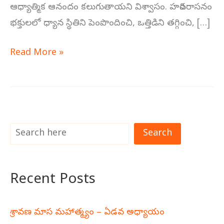
ఆధ్యాత్మిక ఆనందం కలుగుతాయని విశ్వాసం. హరివరాసనం
భక్తులలో ధ్యాన స్థితిని పెంపొందించి, ఒత్తిడిని తగ్గించి, […]
Read More »
Search
Recent Posts
శ్రావణ మాస మహాత్మ్యం – ఏడవ అధ్యాయం