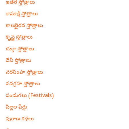
ఇతర స్తోత్రాలు
కామాక్షి స్తోత్రాలు
కాలభైరవ స్తోత్రాలు
కృష్ణ స్తోత్రాలు
దుర్గా స్తోత్రాలు
దేవీ స్తోత్రాలు
నరసింహ స్తోత్రాలు
నవగ్రహ స్తోత్రాలు
పండుగలు (Festivals)
పిల్లల పేర్లు
పురాణ కథలు