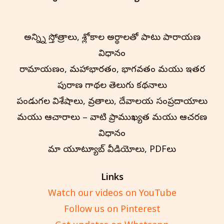
అన్న్ని స్తోత్రాలు, శ్లోకాల అర్థాలతో పాటు పారాయణ
విధానం
రామాయణం, మహాభారతం, భాగవతం మరియు ఇతర
పురాణ గాథల తెలుగు కథనాలు
పండుగల విశేషాలు, వ్రతాలు, దేవాలయ సంప్రదాయాలు
మరియు ఆచారాలు – వాటి ప్రాముఖ్యత మరియు ఆచరణ
విధానం
మా యూట్యూబ్ వీడియోలు, PDFలు
Links
Watch our videos on YouTube
Follow us on Pinterest