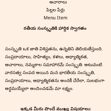
ఆచారాలు
పిల్లల పేర్లు
Menu Item
భారతీయ సంస్కృతి‌కి హార్దిక స్వాగతం
సంస్కృతి ఒక జాతి విశిష్టతను, ఉన్నతిని తెలియజేస్తుంది.
సంప్రదాయాలు, సాహిత్యం, కళలు, ఆధ్యాత్మికత,
ఆచారాలు, నమ్మకాల సమాహారమే సంస్కృతి. అటువంటి
వారసత్వ సంపద అయిన మన భారతీయ సంస్కృతి,
సంప్రదాయాలు, ఆధ్యాత్మికతను అందరికీ చేరేలా, సులభంగా
అర్థమయ్యేలా అందించడమే మా లక్ష్యం.
ఇక్కడ మీరు పొందే ముఖ్య విషయాలు: