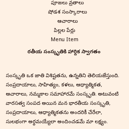
పూజలు వ్రతాలు
షోడశ సంస్కారాలు
ఆచారాలు
పిల్లల పేర్లు
Menu Item
భారతీయ సంస్కృతి‌కి హార్దిక స్వాగతం
సంస్కృతి ఒక జాతి విశిష్టతను, ఉన్నతిని తెలియజేస్తుంది.
సంప్రదాయాలు, సాహిత్యం, కళలు, ఆధ్యాత్మికత,
ఆచారాలు, నమ్మకాల సమాహారమే సంస్కృతి. అటువంటి
వారసత్వ సంపద అయిన మన భారతీయ సంస్కృతి,
సంప్రదాయాలు, ఆధ్యాత్మికతను అందరికీ చేరేలా,
సులభంగా అర్థమయ్యేలా అందించడమే మా లక్ష్యం.