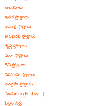
ఆలయాలు
ఇతర స్తోత్రాలు
కామాక్షి స్తోత్రాలు
కాలభైరవ స్తోత్రాలు
కృష్ణ స్తోత్రాలు
దుర్గా స్తోత్రాలు
దేవీ స్తోత్రాలు
నరసింహ స్తోత్రాలు
నవగ్రహ స్తోత్రాలు
పండుగలు (Festivals)
పిల్లల పేర్లు