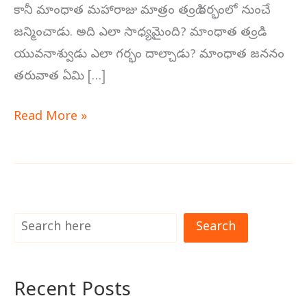
కానీ మాంధాత మహారాజు మాత్రం తండ్రి గర్భంలో నుంచే
జన్మించాడు. అది ఎలా సాధ్యమైంది? మాంధాత తండ్రి
యువనాశ్వుడు ఎలా గర్భం దాల్చాడు? మాంధాత జననం
తరువాత ఏమి […]
Read More »
Search
Recent Posts