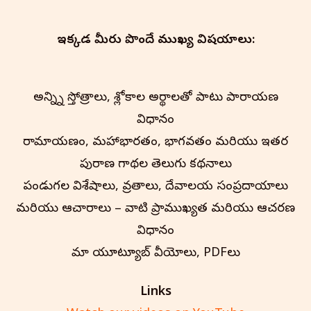
ఇక్కడ మీరు పొందే ముఖ్య విషయాలు:
అన్న్ని స్తోత్రాలు, శ్లోకాల అర్థాలతో పాటు పారాయణ
విధానం
రామాయణం, మహాభారతం, భాగవతం మరియు ఇతర
పురాణ గాథల తెలుగు కథనాలు
పండుగల విశేషాలు, వ్రతాలు, దేవాలయ సంప్రదాయాలు
మరియు ఆచారాలు – వాటి ప్రాముఖ్యత మరియు ఆచరణ
విధానం
మా యూట్యూబ్ వీడియోలు, PDFలు
Links