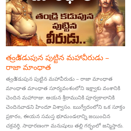
పుట్టిన
మహావీరుడు
–
రాజా
మాంధాత
తండ్రి కడుపున పుట్టిన మహావీరుడు –
రాజా మాంధాత
తండ్రి కడుపున పుట్టిన మహావీరుడు – రాజా మాంధాత
మాంధాత మాంధాత సూర్యవంశంలోని ఇక్ష్వాకు వంశానికి
చెందిన మహారాజు. ఆయన శ్రీరామునికి పూర్వకాలానికి
చెందినవాడని హిందూ విశ్వాసం. ఋగ్వేదంలోని ఒక సూక్తం
ప్రకారం, ఈయన సమస్త భూమండలాన్ని జయించిన
చక్రవర్తి. సాధారణంగా మనుషులు తల్లి గర్భంలో జన్మిస్తారు.