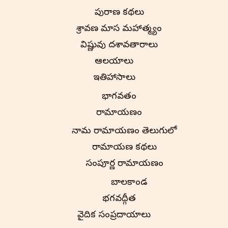
పురాణ కథలు
శ్రావణ మాస మహాత్మ్యం
విష్ణువు దశావతారాలు
ఆలయాలు
ఇతిహాసాలు
భాగవతం
రామాయణం
నామ రామాయణం తెలుగులో
రామాయణ కథలు
సంపూర్ణ రామాయణం
బాలకాండ
భగవద్గీత
వైదిక సంప్రదాయాలు