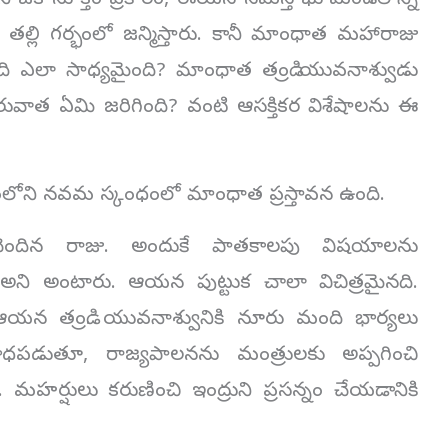
ోని ఒక సూక్తం ప్రకారం, ఈయన సమస్త భూమండలాన్ని
ల్లి గర్భంలో జన్మిస్తారు. కానీ మాంధాత మహారాజు
 అది ఎలా సాధ్యమైంది? మాంధాత తండ్రి యువనాశ్వుడు
వాత ఏమి జరిగింది? వంటి ఆసక్తికర విశేషాలను ఈ
ోని నవమ స్కంధంలో మాంధాత ప్రస్తావన ఉంది.
చెందిన రాజు. అందుకే పాతకాలపు విషయాలను
అని అంటారు. ఆయన పుట్టుక చాలా విచిత్రమైనది.
 ఆయన తండ్రి. యువనాశ్వునికి నూరు మంది భార్యలు
ాధపడుతూ, రాజ్యపాలనను మంత్రులకు అప్పగించి
. మహర్షులు కరుణించి ఇంద్రుని ప్రసన్నం చేయడానికి