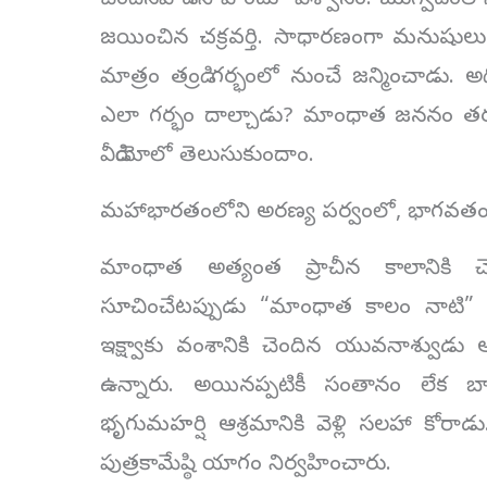
చెందినవాడని హిందూ విశ్వాసం. ఋగ్వేదంల
జయించిన చక్రవర్తి. సాధారణంగా మనుషులు త
మాత్రం తండ్రి గర్భంలో నుంచే జన్మించాడు.
ఎలా గర్భం దాల్చాడు? మాంధాత జననం తరు
వీడియోలో తెలుసుకుందాం.
మహాభారతంలోని అరణ్య పర్వంలో, భాగవతంల
మాంధాత అత్యంత ప్రాచీన కాలానికి 
సూచించేటప్పుడు “మాంధాత కాలం నాటి” 
ఇక్ష్వాకు వంశానికి చెందిన యువనాశ్వుడు
ఉన్నారు. అయినప్పటికీ సంతానం లేక బ
భృగుమహర్షి ఆశ్రమానికి వెళ్లి సలహా కోరాడు
పుత్రకామేష్ఠి యాగం నిర్వహించారు.