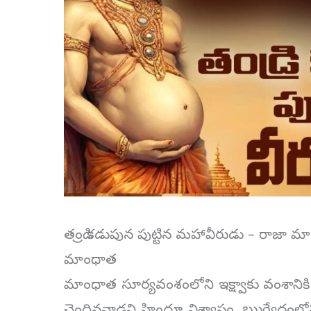
తండ్రి కడుపున పుట్టిన మహావీరుడు – రాజా 
మాంధాత
మాంధాత సూర్యవంశంలోని ఇక్ష్వాకు వంశానికి