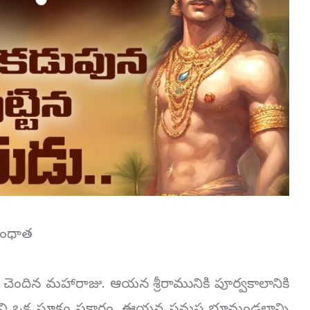
మాంధాత
 చెందిన మహారాజు. ఆయన శ్రీరామునికి పూర్వకాలానికి