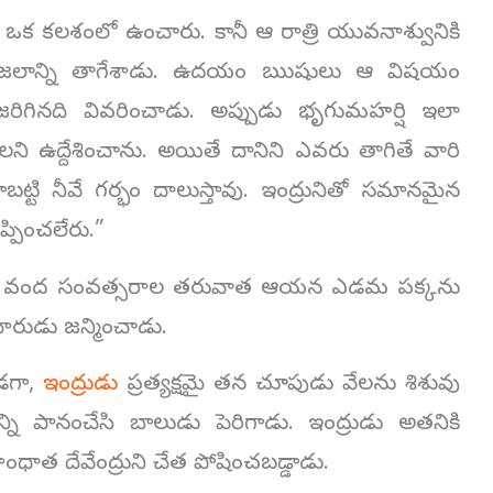
 ఒక కలశంలో ఉంచారు. కానీ ఆ రాత్రి యువనాశ్వునికి
్రజలాన్ని తాగేశాడు. ఉదయం ఋషులు ఆ విషయం
జరిగినది వివరించాడు. అప్పుడు భృగుమహర్షి ఇలా
లని ఉద్దేశించాను. అయితే దానిని ఎవరు తాగితే వారి
్టి నీవే గర్భం దాలుస్తావు. ఇంద్రునితో సమానమైన
ప్పించలేరు.”
ు. వంద సంవత్సరాల తరువాత ఆయన ఎడమ పక్కను
మారుడు జన్మించాడు.
ండగా,
ఇంద్రుడు
ప్రత్యక్షమై తన చూపుడు వేలను శిశువు
్ని పానంచేసి బాలుడు పెరిగాడు. ఇంద్రుడు అతనికి
ధాత దేవేంద్రుని చేత పోషించబడ్డాడు.