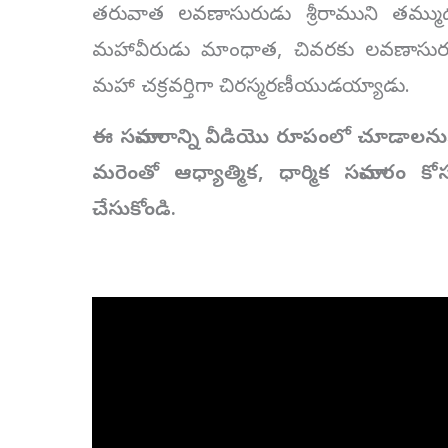
తరువాత లవణాసురుడు శ్రీరాముని తమ్ముడ
మహావీరుడు మాంధాత, చివరకు లవణాసురున
మహా చక్రవర్తిగా చిరస్మరణీయుడయ్యాడు.
ఈ సమాచారాన్ని వీడియొ రూపంలో చూడాలనుకు
మరెంతో ఆధ్యాత్మిక, ధార్మిక సమాచారం
చేసుకోండి.