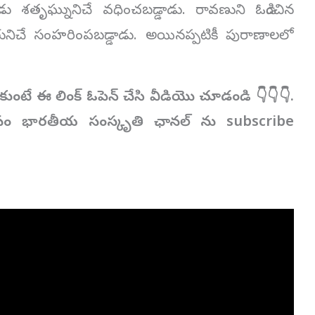
ు శతృఘ్నునిచే వధించబడ్డాడు. రావణుని ఓడించిన
ిచే సంహరింపబడ్డాడు. అయినప్పటికీ పురాణాలలో
ంటే ఈ లింక్ ఓపెన్ చేసి వీడియొ చూడండి 👇👇👇.
 కోసం భారతీయ సంస్కృతి ఛానల్ ను subscribe