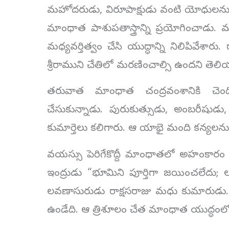
మహోదరుడు, విరూపాక్షుడు వంటి యోధులను సంహ
మాంధాత పాశుపతాస్త్రాన్ని ప్రయోగించాడు. మ
మధ్యవర్తిత్వం చేసి యుద్ధాన్ని నిలిపివేశా
శ్రీరాముని చేతిలో మరణించాల్సి ఉందని తెలి
తరువాత మాంధాత చంద్రవంశానికి చెంద
చేసుకున్నాడు. పురుకుత్సుడు, అంబరీషు
కుమార్తెలు కలిగారు. ఆ యాభై మంది కన్యలను
వయస్సు పెరిగేకొద్దీ మాంధాతలో అహంకారం పెర
ఇంద్రుడు “భూమిని పూర్తిగా జయించలేదు;
లవణాసురుడు రాక్షసరాజు మధు కుమారుడు. 
ఉండేది. ఆ త్రిశూలం చేత మాంధాత యుద్ధంల