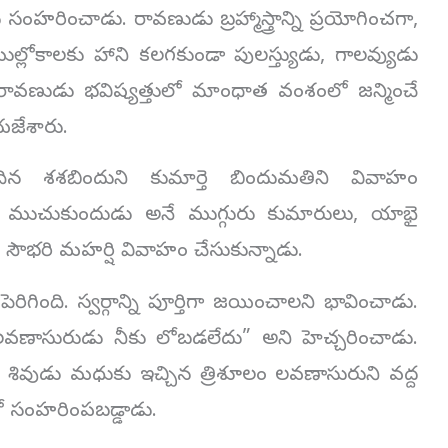
రించాడు. రావణుడు బ్రహ్మాస్త్రాన్ని ప్రయోగించగా,
ుల్లోకాలకు హాని కలగకుండా పులస్త్యుడు, గాలవ్యుడు
రు. రావణుడు భవిష్యత్తులో మాంధాత వంశంలో జన్మించే
యజేశారు.
ిన శశబిందుని కుమార్తె బిందుమతిని వివాహం
డు, ముచుకుందుడు అనే ముగ్గురు కుమారులు, యాభై
 సౌభరి మహర్షి వివాహం చేసుకున్నాడు.
ిగింది. స్వర్గాన్ని పూర్తిగా జయించాలని భావించాడు.
 లవణాసురుడు నీకు లోబడలేదు” అని హెచ్చరించాడు.
శివుడు మధుకు ఇచ్చిన త్రిశూలం లవణాసురుని వద్ద
ో సంహరింపబడ్డాడు.