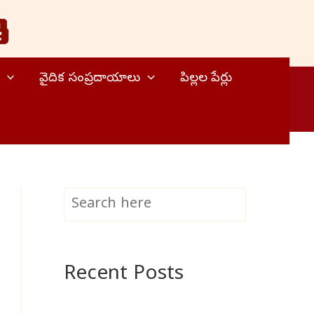
వైదిక సంప్రదాయాలు
పిల్లల పేర్లు
S
Search
e
a
Recent Posts
r
c