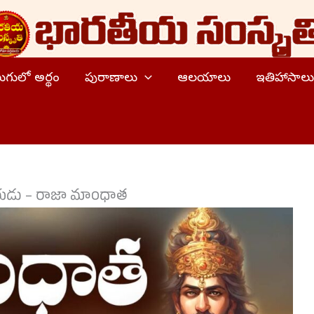
ెలుగులో అర్థం
పురాణాలు
ఆలయాలు
ఇతిహాసాలు
వీరుడు – రాజా మాంధాత