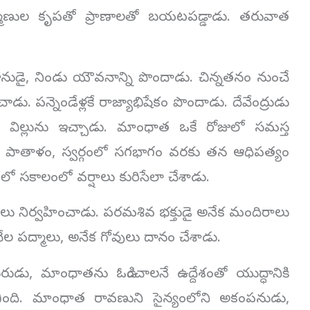
మణుల కృపతో ప్రాణాలతో బయటపడ్డాడు. తరువాత
్థమానుడై, నిండు యౌవనాన్ని పొందాడు. చిన్నతనం నుంచే
ాడు. పన్నెండేళ్లకే రాజ్యాభిషేకం పొందాడు. దేవేంద్రుడు
 విల్లును ఇచ్చాడు. మాంధాత ఒకే రోజులో సమస్త
పాతాళం, స్వర్గంలో సగభాగం వరకు తన ఆధిపత్యం
లో సకాలంలో వర్షాలు కురిసేలా చేశాడు.
నిర్వహించాడు. పరమశివ భక్తుడై అనేక మందిరాలు
ేల పద్మాలు, అనేక గోవులు దానం చేశాడు.
డు, మాంధాతను ఓడించాలనే ఉద్దేశంతో యుద్ధానికి
ిగింది. మాంధాత రావణుని సైన్యంలోని అకంపనుడు,