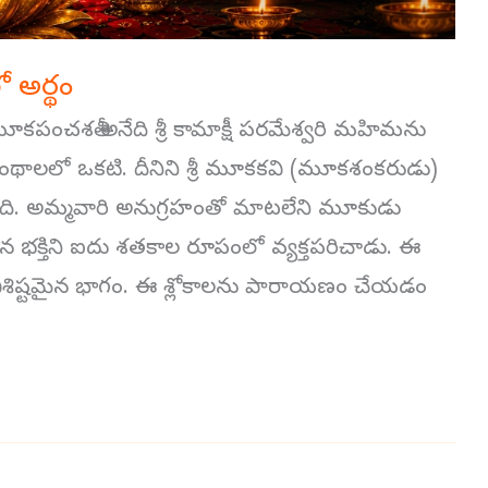
 అర్థం
పంచశతీ అనేది శ్రీ కామాక్షీ పరమేశ్వరి మహిమను
్ర గ్రంథాలలో ఒకటి. దీనిని శ్రీ మూకకవి (మూకశంకరుడు)
ుంది. అమ్మవారి అనుగ్రహంతో మాటలేని మూకుడు
భక్తిని ఐదు శతకాల రూపంలో వ్యక్తపరిచాడు. ఈ
శిష్టమైన భాగం. ఈ శ్లోకాలను పారాయణం చేయడం