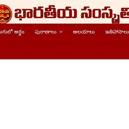
ెలుగులో అర్థం
పురాణాలు
ఆలయాలు
ఇతిహాసాలు