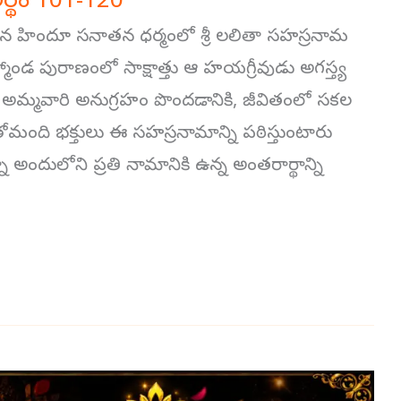
అర్థం 101-120
న హిందూ సనాతన ధర్మంలో శ్రీ లలితా సహస్రనామ
రహ్మాండ పురాణంలో సాక్షాత్తు ఆ హయగ్రీవుడు అగస్త్య
అమ్మవారి అనుగ్రహం పొందడానికి, జీవితంలో సకల
ోమంది భక్తులు ఈ సహస్రనామాన్ని పఠిస్తుంటారు
ా అందులోని ప్రతి నామానికి ఉన్న అంతరార్థాన్ని