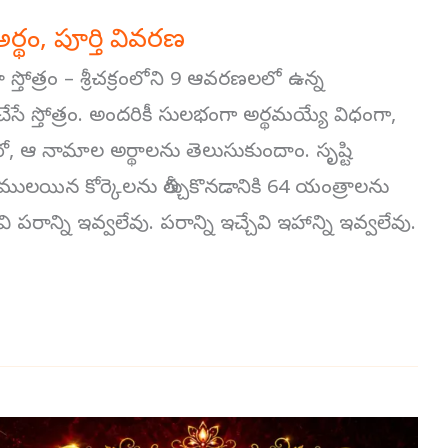
 అర్థం, పూర్తి వివరణ
 స్తోత్రం – శ్రీచక్రంలోని 9 ఆవరణలలో ఉన్న
 చేసే స్తోత్రం. అందరికీ సులభంగా అర్థమయ్యే విధంగా,
ఆ నామాల అర్థాలను తెలుసుకుందాం. సృష్టి
ులయిన కోర్కెలను తీర్చుకొనడానికి 64 యంత్రాలను
ి పరాన్ని ఇవ్వలేవు. పరాన్ని ఇచ్చేవి ఇహాన్ని ఇవ్వలేవు.