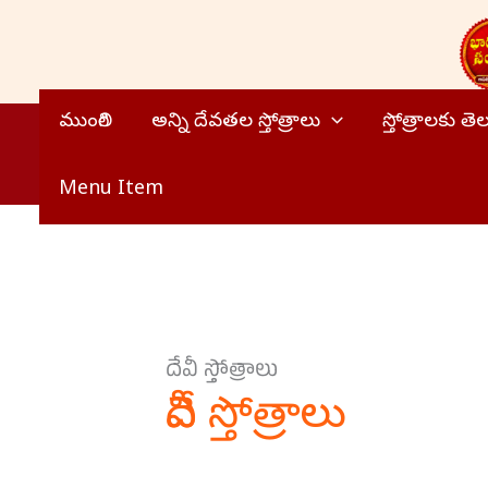
Skip
to
content
ముంగిలి
అన్ని దేవతల స్తోత్రాలు
స్తోత్రాలకు త
Menu Item
దేవీ స్తోత్రాలు
దేవీ స్తోత్రాలు