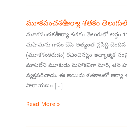
మూకపంచశతీ ఆర్యా శతకం తెలుగులో
మూకపంచశతీ
ఆర్యా
మూకపంచశతీ ఆర్యా శతకం తెలుగులో అర్థం 11-2
శతకం
మహిమను గానం చేసే అత్యంత ప్రసిద్ధి చెందిన దేవ
తెలుగులో
(మూకశంకరుడు) రచించినట్లు ఆధ్యాత్మిక సం
అర్థం
మాటలేని మూకుడు మహాకవిగా మారి, తన హృ
11-
వ్యక్తపరిచాడు. ఈ అయిదు శతకాలలో ఆర్యా శ
20
పారాయణం […]
Read More »