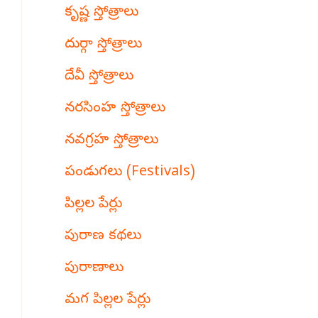
కృష్ణ స్తోత్రాలు
దుర్గా స్తోత్రాలు
దేవీ స్తోత్రాలు
నరసింహ స్తోత్రాలు
నవగ్రహ స్తోత్రాలు
పండుగలు (Festivals)
పిల్లల పేర్లు
పురాణ కథలు
పురాణాలు
మగ పిల్లల పేర్లు