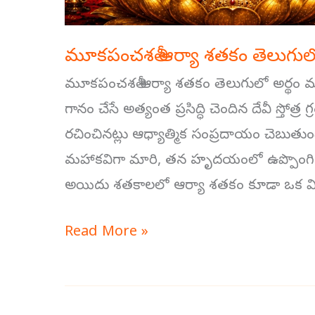
మూకపంచశతీ ఆర్యా శతకం తెలుగులో
మూకపంచశతీ ఆర్యా శతకం తెలుగులో అర్థం మూక
గానం చేసే అత్యంత ప్రసిద్ధి చెందిన దేవీ స్తోత
రచించినట్లు ఆధ్యాత్మిక సంప్రదాయం చెబుత
మహాకవిగా మారి, తన హృదయంలో ఉప్పొంగిన 
అయిదు శతకాలలో ఆర్యా శతకం కూడా ఒక వి
Read More »