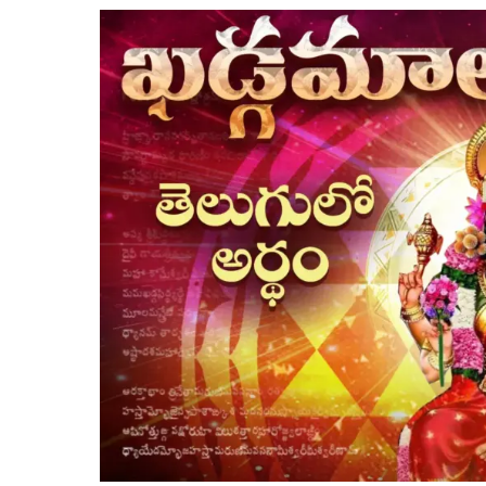
శ్రీ
దేవీ
ఖడ్గమాలా
స్తోత్రం
తెలుగులో
అర్థం,
పూర్తి
వివరణ