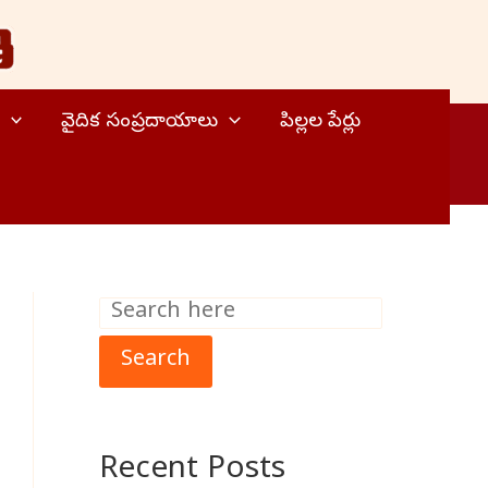
వైదిక సంప్రదాయాలు
పిల్లల పేర్లు
S
e
Search
a
r
Recent Posts
c