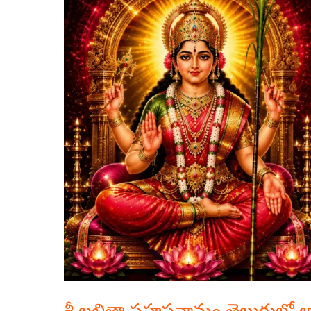
లలితా
సహస్రనామం
తెలుగులో
అర్థం
101-
120