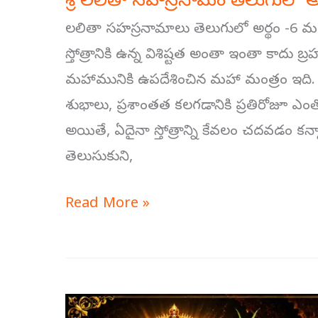
శ్రీ లలితా సహస్రనామం తెలుగులో 
లలితా సహస్రనామాలు తెలుగులో అర్థం -6 మ
స్తోత్రానికి ఉన్న విశిష్టత అంతా ఇంతా కాదు బ్
మహామునికి ఉపదేశించిన మహా మంత్రం ఇది. 
శుభాలు, ప్రశాంతత కలగడానికి ప్రతిరోజూ ఎంత
అయితే, ఏదైనా స్తోత్రాన్ని కేవలం చదవడం కన్న
తెలుసుకుని,
Read More »
సౌందర్యలహరి