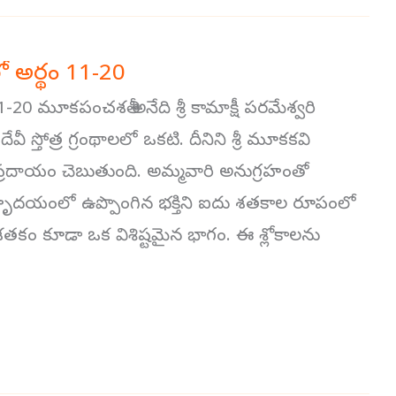
 అర్థం 11-20
0 మూకపంచశతీ అనేది శ్రీ కామాక్షీ పరమేశ్వరి
ీ స్తోత్ర గ్రంథాలలో ఒకటి. దీనిని శ్రీ మూకకవి
ప్రదాయం చెబుతుంది. అమ్మవారి అనుగ్రహంతో
దయంలో ఉప్పొంగిన భక్తిని ఐదు శతకాల రూపంలో
తకం కూడా ఒక విశిష్టమైన భాగం. ఈ శ్లోకాలను