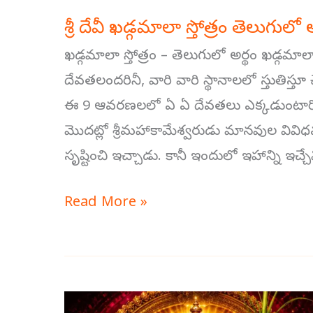
శ్రీ దేవీ ఖడ్గమాలా స్తోత్రం తెలుగులో
ఖడ్గమాలా స్తోత్రం – తెలుగులో అర్థం ఖడ్గమాలా
దేవతలందరినీ, వారి వారి స్థానాలలో స్తుతిస్తూ
ఈ 9 ఆవరణలలో ఏ ఏ దేవతలు ఎక్కడుంటారో, 
మొదట్లో శ్రీమహాకామేశ్వరుడు మానవుల వివిధమ
సృష్టించి ఇచ్చాడు. కానీ ఇందులో ఇహాన్ని ఇచ్చేవ
Read More »
శ్రీ