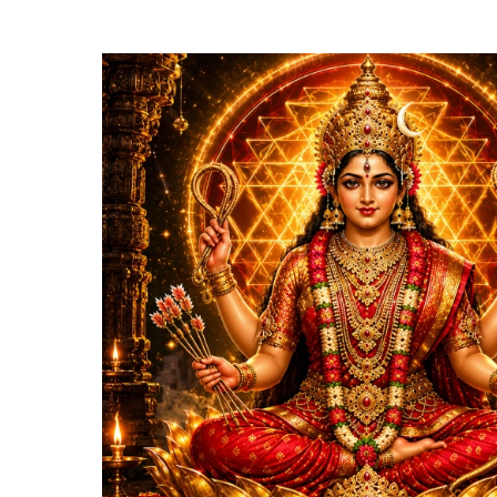
మూకపంచశతీ
ఆర్యా
శతకం
తెలుగులో
అర్థం