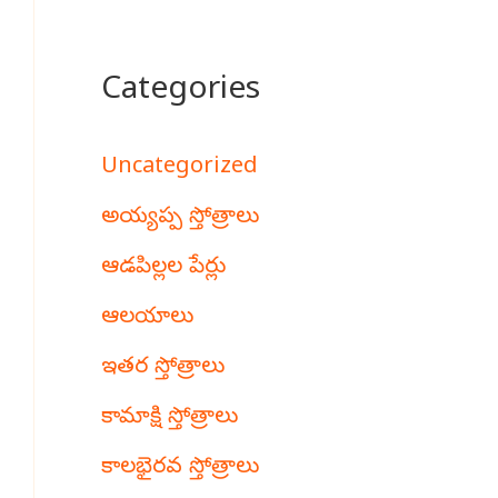
Categories
Uncategorized
అయ్యప్ప స్తోత్రాలు
ఆడపిల్లల పేర్లు
ఆలయాలు
ఇతర స్తోత్రాలు
కామాక్షి స్తోత్రాలు
కాలభైరవ స్తోత్రాలు