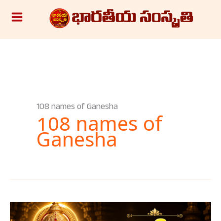
Skip
S
to
e
content
a
r
c
h
108 names of Ganesha
108 names of
Ganesha
గణేశ