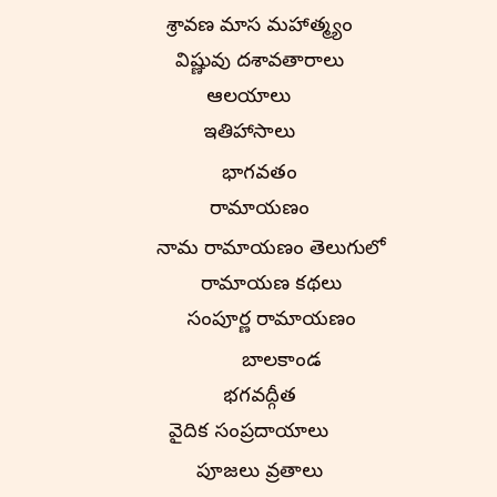
శ్రావణ మాస మహాత్మ్యం
విష్ణువు దశావతారాలు
ఆలయాలు
ఇతిహాసాలు
భాగవతం
రామాయణం
నామ రామాయణం తెలుగులో
రామాయణ కథలు
సంపూర్ణ రామాయణం
బాలకాండ
భగవద్గీత
వైదిక సంప్రదాయాలు
పూజలు వ్రతాలు