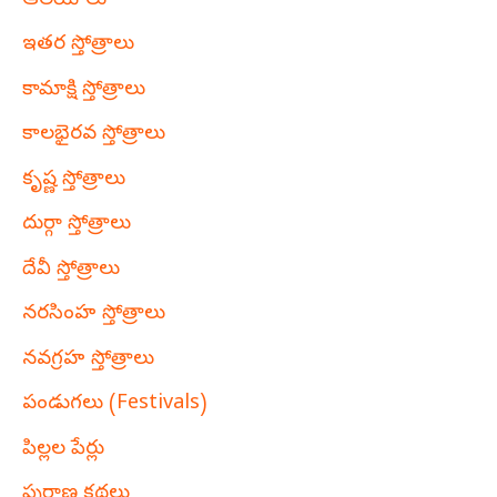
ఆలయాలు
ఇతర స్తోత్రాలు
కామాక్షి స్తోత్రాలు
కాలభైరవ స్తోత్రాలు
కృష్ణ స్తోత్రాలు
దుర్గా స్తోత్రాలు
దేవీ స్తోత్రాలు
నరసింహ స్తోత్రాలు
నవగ్రహ స్తోత్రాలు
పండుగలు (Festivals)
పిల్లల పేర్లు
పురాణ కథలు