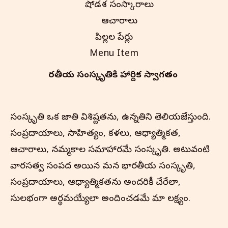
షోడశ సంస్కారాలు
ఆచారాలు
పిల్లల పేర్లు
Menu Item
భారతీయ సంస్కృతి‌కి హార్దిక స్వాగతం
సంస్కృతి ఒక జాతి విశిష్టతను, ఉన్నతిని తెలియజేస్తుంది.
సంప్రదాయాలు, సాహిత్యం, కళలు, ఆధ్యాత్మికత,
ఆచారాలు, నమ్మకాల సమాహారమే సంస్కృతి. అటువంటి
వారసత్వ సంపద అయిన మన భారతీయ సంస్కృతి,
సంప్రదాయాలు, ఆధ్యాత్మికతను అందరికీ చేరేలా,
సులభంగా అర్థమయ్యేలా అందించడమే మా లక్ష్యం.