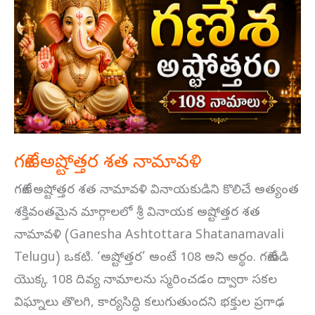
అష్టోత్తర
శత
నామావళి
గణేశ అష్టోత్తర శత నామావళి
గణేశ అష్టోత్తర శత నామావళి వినాయకుడిని కొలిచే అత్యంత
శక్తివంతమైన మార్గాలలో శ్రీ వినాయక అష్టోత్తర శత
నామావళి (Ganesha Ashtottara Shatanamavali
Telugu) ఒకటి. ‘అష్టోత్తర’ అంటే 108 అని అర్థం. గణేశుడి
యొక్క 108 దివ్య నామాలను స్మరించడం ద్వారా సకల
విఘ్నాలు తొలగి, కార్యసిద్ధి కలుగుతుందని భక్తుల ప్రగాఢ