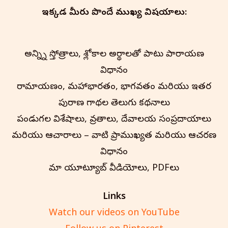
ఇక్కడ మీరు పొందే ముఖ్య విషయాలు:
అన్న్ని స్తోత్రాలు, శ్లోకాల అర్థాలతో పాటు పారాయణ
విధానం
రామాయణం, మహాభారతం, భాగవతం మరియు ఇతర
పురాణ గాథల తెలుగు కథనాలు
పండుగల విశేషాలు, వ్రతాలు, దేవాలయ సంప్రదాయాలు
మరియు ఆచారాలు – వాటి ప్రాముఖ్యత మరియు ఆచరణ
విధానం
మా యూట్యూబ్ వీడియోలు, PDFలు
Links
Watch our videos on YouTube