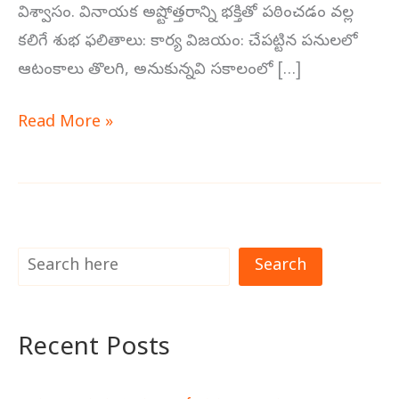
విశ్వాసం. వినాయక అష్టోత్తరాన్ని భక్తితో పఠించడం వల్ల
కలిగే శుభ ఫలితాలు: కార్య విజయం: చేపట్టిన పనులలో
ఆటంకాలు తొలగి, అనుకున్నవి సకాలంలో […]
Read More »
Search
Recent Posts