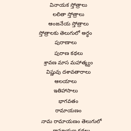
వినాయక స్తోత్రాలు
లలితా స్తోత్రాలు
ఆంజనేయ స్తోత్రాలు
స్తోత్రాలకు తెలుగులో అర్థం
పురాణాలు
పురాణ కథలు
శ్రావణ మాస మహాత్మ్యం
విష్ణువు దశావతారాలు
ఆలయాలు
ఇతిహాసాలు
భాగవతం
రామాయణం
నామ రామాయణం తెలుగులో