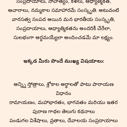
సంప్రదాయాలు, సాహిత్యం, కళలు, ఆధ్యాత్మికత,
ఆచారాలు, నమ్మకాల సమాహారమే సంస్కృతి. అటువంటి
వారసత్వ సంపద అయిన మన భారతీయ సంస్కృతి,
సంప్రదాయాలు, ఆధ్యాత్మికతను అందరికీ చేరేలా,
సులభంగా అర్థమయ్యేలా అందించడమే మా లక్ష్యం.
ఇక్కడ మీరు పొందే ముఖ్య విషయాలు:
అన్న్ని స్తోత్రాలు, శ్లోకాల అర్థాలతో పాటు పారాయణ
విధానం
రామాయణం, మహాభారతం, భాగవతం మరియు ఇతర
పురాణ గాథల తెలుగు కథనాలు
పండుగల విశేషాలు, వ్రతాలు, దేవాలయ సంప్రదాయాలు