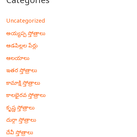
Categories
Uncategorized
అయ్యప్ప స్తోత్రాలు
ఆడపిల్లల పేర్లు
ఆలయాలు
ఇతర స్తోత్రాలు
కామాక్షి స్తోత్రాలు
కాలభైరవ స్తోత్రాలు
కృష్ణ స్తోత్రాలు
దుర్గా స్తోత్రాలు
దేవీ స్తోత్రాలు