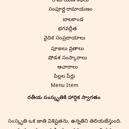
రామాయణ కథలు
సంపూర్ణ రామాయణం
బాలకాండ
భగవద్గీత
వైదిక సంప్రదాయాలు
పూజలు వ్రతాలు
షోడశ సంస్కారాలు
ఆచారాలు
పిల్లల పేర్లు
Menu Item
భారతీయ సంస్కృతి‌కి హార్దిక స్వాగతం
సంస్కృతి ఒక జాతి విశిష్టతను, ఉన్నతిని తెలియజేస్తుంది.