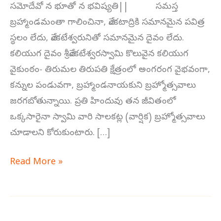
సమోదేవో న భూతో న భవిష్యతి|| సమస్త
బ్రహ్మాండమంతా గాలించినా, వేంకటాద్రికి సమానమైన పవిత్ర
స్థలం లేదు, వేంకటేశ్వరునితో సమానమైన దైవం లేదు.
కలియుగ దైవం శ్రీవేంకటేశ్వరస్వామి కొలువైన కలియుగ
వైకుంఠం- తిరుమల తిరుపతి క్షేత్రంలో అంగరంగ వైభవంగా,
కన్నుల పండువగా, బ్రహ్మాండనాయకుని బ్రహ్మోత్సవాలు
జరగబోతున్నాయి. ప్రతి హిందువు తన జీవితంలో
ఒక్కసారైనా స్వామి వారి సాలకట్ల (వార్షిక) బ్రహ్మోత్సవాలు
చూడాలని కోరుకుంటారు. […]
Read More »