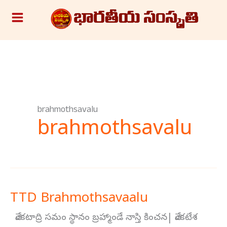
Skip
S
to
e
content
a
r
c
h
brahmothsavalu
brahmothsavalu
TTD Brahmothsavaalu
TTD
Brahmothsavaalu
వేంకటాద్రి సమం స్థానం బ్రహ్మాండే నాస్తి కించన| వేంకటేశ