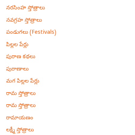
నరసింహ స్తోత్రాలు
నవగ్రహ స్తోత్రాలు
పండుగలు (Festivals)
పిల్లల పేర్లు
పురాణ కథలు
పురాణాలు
మగ పిల్లల పేర్లు
రామ స్తోత్రాలు
రామ స్తోత్రాలు
రామాయణం
లక్ష్మీ స్తోత్రాలు