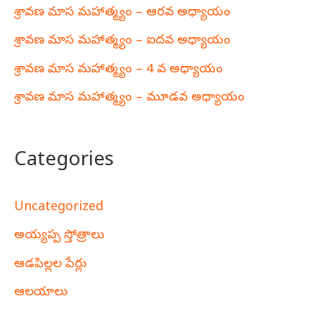
శ్రావణ మాస మహాత్మ్యం – ఆరవ అధ్యాయం
శ్రావణ మాస మహాత్మ్యం – ఐదవ అధ్యాయం
శ్రావణ మాస మహాత్మ్యం – 4 వ అధ్యాయం
శ్రావణ మాస మహాత్మ్యం – మూడవ అధ్యాయం
Categories
Uncategorized
అయ్యప్ప స్తోత్రాలు
ఆడపిల్లల పేర్లు
ఆలయాలు