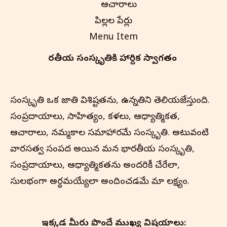
ఆచారాలు
పిల్లల పేర్లు
Menu Item
భారతీయ సంస్కృతి‌కి హార్దిక స్వాగతం
సంస్కృతి ఒక జాతి విశిష్టతను, ఉన్నతిని తెలియజేస్తుంది.
సంప్రదాయాలు, సాహిత్యం, కళలు, ఆధ్యాత్మికత,
ఆచారాలు, నమ్మకాల సమాహారమే సంస్కృతి. అటువంటి
వారసత్వ సంపద అయిన మన భారతీయ సంస్కృతి,
సంప్రదాయాలు, ఆధ్యాత్మికతను అందరికీ చేరేలా,
సులభంగా అర్థమయ్యేలా అందించడమే మా లక్ష్యం.
ఇక్కడ మీరు పొందే ముఖ్య విషయాలు: