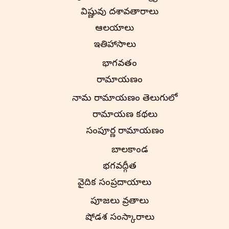
విష్ణువు దశావతారాలు
ఆలయాలు
ఇతిహాసాలు
భాగవతం
రామాయణం
నామ రామాయణం తెలుగులో
రామాయణ కథలు
సంపూర్ణ రామాయణం
బాలకాండ
భగవద్గీత
వైదిక సంప్రదాయాలు
పూజలు వ్రతాలు
షోడశ సంస్కారాలు