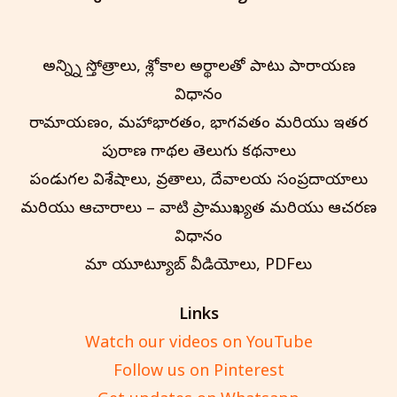
అన్న్ని స్తోత్రాలు, శ్లోకాల అర్థాలతో పాటు పారాయణ
విధానం
రామాయణం, మహాభారతం, భాగవతం మరియు ఇతర
పురాణ గాథల తెలుగు కథనాలు
పండుగల విశేషాలు, వ్రతాలు, దేవాలయ సంప్రదాయాలు
మరియు ఆచారాలు – వాటి ప్రాముఖ్యత మరియు ఆచరణ
విధానం
మా యూట్యూబ్ వీడియోలు, PDFలు
Links
Watch our videos on YouTube
Follow us on Pinterest