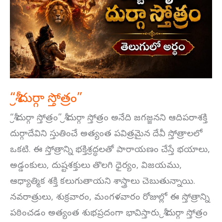
స్తోత్రం”
“శ్రీ దుర్గా స్తోత్రం”
“శ్రీ దుర్గా స్తోత్రం” శ్రీ దుర్గా స్తోత్రం అనేది జగజ్జనని ఆదిపరాశక్తి
దుర్గాదేవిని స్తుతించే అత్యంత పవిత్రమైన దేవీ స్తోత్రాలలో
ఒకటి. ఈ స్తోత్రాన్ని భక్తిశ్రద్ధలతో పారాయణం చేస్తే భయాలు,
అడ్డంకులు, దుష్టశక్తులు తొలగి ధైర్యం, విజయము,
ఆధ్యాత్మిక శక్తి కలుగుతాయని శాస్త్రాలు చెబుతున్నాయి.
నవరాత్రులు, శుక్రవారం, మంగళవారం రోజుల్లో ఈ స్తోత్రాన్ని
పఠించడం అత్యంత శుభప్రదంగా భావిస్తారు. శ్రీ దుర్గా స్తోత్రం