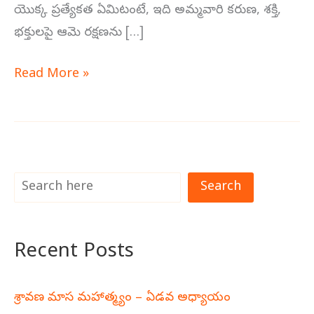
యొక్క ప్రత్యేకత ఏమిటంటే, ఇది అమ్మవారి కరుణ, శక్తి,
భక్తులపై ఆమె రక్షణను […]
Read More »
Search
Recent Posts
శ్రావణ మాస మహాత్మ్యం – ఏడవ అధ్యాయం