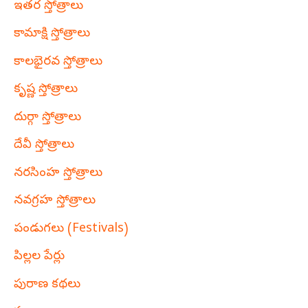
ఇతర స్తోత్రాలు
కామాక్షి స్తోత్రాలు
కాలభైరవ స్తోత్రాలు
కృష్ణ స్తోత్రాలు
దుర్గా స్తోత్రాలు
దేవీ స్తోత్రాలు
నరసింహ స్తోత్రాలు
నవగ్రహ స్తోత్రాలు
పండుగలు (Festivals)
పిల్లల పేర్లు
పురాణ కథలు