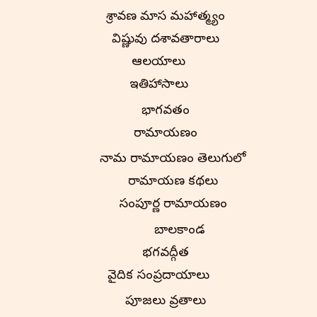
శ్రావణ మాస మహాత్మ్యం
విష్ణువు దశావతారాలు
ఆలయాలు
ఇతిహాసాలు
భాగవతం
రామాయణం
నామ రామాయణం తెలుగులో
రామాయణ కథలు
సంపూర్ణ రామాయణం
బాలకాండ
భగవద్గీత
వైదిక సంప్రదాయాలు
పూజలు వ్రతాలు