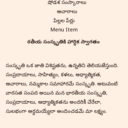
షోడశ సంస్కారాలు
ఆచారాలు
పిల్లల పేర్లు
Menu Item
భారతీయ సంస్కృతి‌కి హార్దిక స్వాగతం
సంస్కృతి ఒక జాతి విశిష్టతను, ఉన్నతిని తెలియజేస్తుంది.
సంప్రదాయాలు, సాహిత్యం, కళలు, ఆధ్యాత్మికత,
ఆచారాలు, నమ్మకాల సమాహారమే సంస్కృతి. అటువంటి
వారసత్వ సంపద అయిన మన భారతీయ సంస్కృతి,
సంప్రదాయాలు, ఆధ్యాత్మికతను అందరికీ చేరేలా,
సులభంగా అర్థమయ్యేలా అందించడమే మా లక్ష్యం.