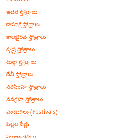
ఆలయాలు
ఇతర స్తోత్రాలు
కామాక్షి స్తోత్రాలు
కాలభైరవ స్తోత్రాలు
కృష్ణ స్తోత్రాలు
దుర్గా స్తోత్రాలు
దేవీ స్తోత్రాలు
నరసింహ స్తోత్రాలు
నవగ్రహ స్తోత్రాలు
పండుగలు (Festivals)
పిల్లల పేర్లు
పురాణ కథలు