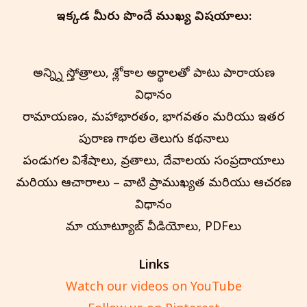
ఇక్కడ మీరు పొందే ముఖ్య విషయాలు:
అన్న్ని స్తోత్రాలు, శ్లోకాల అర్థాలతో పాటు పారాయణ
విధానం
రామాయణం, మహాభారతం, భాగవతం మరియు ఇతర
పురాణ గాథల తెలుగు కథనాలు
పండుగల విశేషాలు, వ్రతాలు, దేవాలయ సంప్రదాయాలు
మరియు ఆచారాలు – వాటి ప్రాముఖ్యత మరియు ఆచరణ
విధానం
మా యూట్యూబ్ వీడియోలు, PDFలు
Links
Watch our videos on YouTube