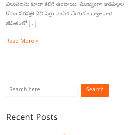
విలువలను కూడా కలిగి ఉంటాయి. ముఖ్యంగా ఆడపిల్లల
కోసం సరస్వతి దేవి పేర్లు ఎంపిక చేయడం ద్వారా వారి
జీవితంలో […]
Read More »
Search
Recent Posts