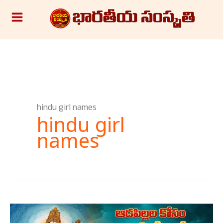
Skip
S
to
e
content
a
r
c
h
hindu girl names
hindu girl
names
సరస్వతి