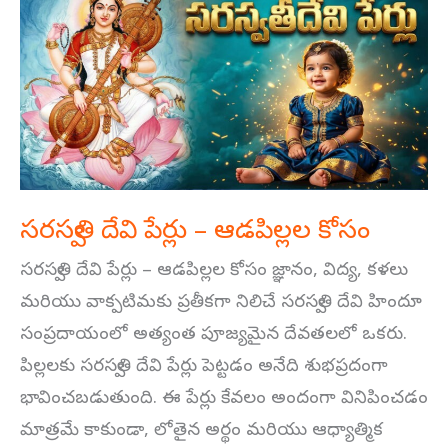
దేవి
పేర్లు
–
ఆడపిల్లల
కోసం
సరస్వతి దేవి పేర్లు – ఆడపిల్లల కోసం
సరస్వతి దేవి పేర్లు – ఆడపిల్లల కోసం జ్ఞానం, విద్య, కళలు
మరియు వాక్పటిమకు ప్రతీకగా నిలిచే సరస్వతి దేవి హిందూ
సంప్రదాయంలో అత్యంత పూజ్యమైన దేవతలలో ఒకరు.
పిల్లలకు సరస్వతి దేవి పేర్లు పెట్టడం అనేది శుభప్రదంగా
భావించబడుతుంది. ఈ పేర్లు కేవలం అందంగా వినిపించడం
మాత్రమే కాకుండా, లోతైన అర్థం మరియు ఆధ్యాత్మిక