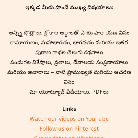
ఇక్కడ మీరు పొందే ముఖ్య విషయాలు:
అన్న్ని స్తోత్రాలు, శ్లోకాల అర్థాలతో పాటు పారాయణ విధానం
రామాయణం, మహాభారతం, భాగవతం మరియు ఇతర
పురాణ గాథల తెలుగు కథనాలు
పండుగల విశేషాలు, వ్రతాలు, దేవాలయ సంప్రదాయాలు
మరియు ఆచారాలు – వాటి ప్రాముఖ్యత మరియు ఆచరణ
విధానం
మా యూట్యూబ్ వీడియోలు, PDFలు
Links
Watch our videos on YouTube
Follow us on Pinterest