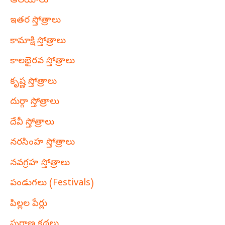
ఆలయాలు
ఇతర స్తోత్రాలు
కామాక్షి స్తోత్రాలు
కాలభైరవ స్తోత్రాలు
కృష్ణ స్తోత్రాలు
దుర్గా స్తోత్రాలు
దేవీ స్తోత్రాలు
నరసింహ స్తోత్రాలు
నవగ్రహ స్తోత్రాలు
పండుగలు (Festivals)
పిల్లల పేర్లు
పురాణ కథలు