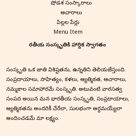
షోడశ సంస్కారాలు
ఆచారాలు
పిల్లల పేర్లు
Menu Item
భారతీయ సంస్కృతి‌కి హార్దిక స్వాగతం
సంస్కృతి ఒక జాతి విశిష్టతను, ఉన్నతిని తెలియజేస్తుంది.
సంప్రదాయాలు, సాహిత్యం, కళలు, ఆధ్యాత్మికత, ఆచారాలు,
నమ్మకాల సమాహారమే సంస్కృతి. అటువంటి వారసత్వ
సంపద అయిన మన భారతీయ సంస్కృతి, సంప్రదాయాలు,
ఆధ్యాత్మికతను అందరికీ చేరేలా, సులభంగా అర్థమయ్యేలా
అందించడమే మా లక్ష్యం.