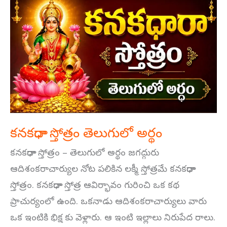
కనకధారా
స్తోత్రం
తెలుగులో
అర్థం
కనకధారా స్తోత్రం తెలుగులో అర్థం
కనకధారా స్తోత్రం – తెలుగులో అర్థం జగద్గురు
ఆదిశంకరాచార్యుల నోట పలికిన లక్మీ స్తోత్రమే కనకధారా
స్తోత్రం. కనకధారా స్తోత్ర ఆవిర్భావం గురించి ఒక కథ
ప్రాచుర్యంలో ఉంది. ఒకనాడు ఆదిశంకరాచార్యులు వారు
ఒక ఇంటికి భిక్ష కు వెళ్లారు. ఆ ఇంటి ఇల్లాలు నిరుపేద రాలు.