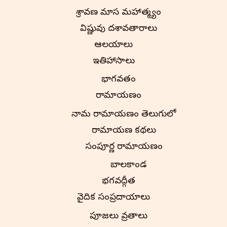
శ్రావణ మాస మహాత్మ్యం
విష్ణువు దశావతారాలు
ఆలయాలు
ఇతిహాసాలు
భాగవతం
రామాయణం
నామ రామాయణం తెలుగులో
రామాయణ కథలు
సంపూర్ణ రామాయణం
బాలకాండ
భగవద్గీత
వైదిక సంప్రదాయాలు
పూజలు వ్రతాలు