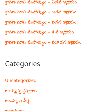
శ్రావణ మాస మహాత్మ్యం – ఏడవ అధ్యాయం
శ్రావణ మాస మహాత్మ్యం – ఆరవ అధ్యాయం
శ్రావణ మాస మహాత్మ్యం – ఐదవ అధ్యాయం
శ్రావణ మాస మహాత్మ్యం – 4 వ అధ్యాయం
శ్రావణ మాస మహాత్మ్యం – మూడవ అధ్యాయం
Categories
Uncategorized
అయ్యప్ప స్తోత్రాలు
ఆడపిల్లల పేర్లు