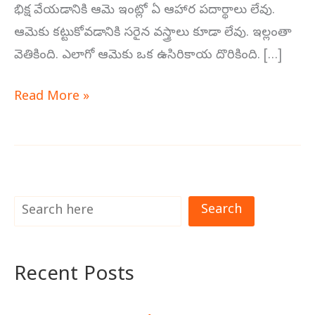
భిక్ష వేయడానికి ఆమె ఇంట్లో ఏ ఆహార పదార్థాలు లేవు.
ఆమెకు కట్టుకోవడానికి సరైన వస్త్రాలు కూడా లేవు. ఇల్లంతా
వెతికింది. ఎలాగో ఆమెకు ఒక ఉసిరికాయ దొరికింది. […]
Read More »
Search
Recent Posts