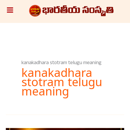
Skip
S
to
e
content
a
r
c
h
kanakadhara stotram telugu meaning
kanakadhara
stotram telugu
meaning