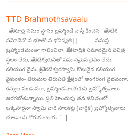
TTD Brahmothsavaalu
TTD
Brahmothsavaalu
వేంకటాద్రి సమం స్థానం బ్రహ్మాండే నాస్తి కించన| వేంకటేశ
సమోదేవో న భూతో న భవిష్యతి|| సమస్త
బ్రహ్మాండమంతా గాలించినా, వేంకటాద్రికి సమానమైన పవిత్ర
స్థలం లేదు, వేంకటేశ్వరునితో సమానమైన దైవం లేదు.
కలియుగ దైవం శ్రీవేంకటేశ్వరస్వామి కొలువైన కలియుగ
వైకుంఠం- తిరుమల తిరుపతి క్షేత్రంలో అంగరంగ వైభవంగా,
కన్నుల పండువగా, బ్రహ్మాండనాయకుని బ్రహ్మోత్సవాలు
జరగబోతున్నాయి. ప్రతి హిందువు తన జీవితంలో
ఒక్కసారైనా స్వామి వారి సాలకట్ల (వార్షిక) బ్రహ్మోత్సవాలు
చూడాలని కోరుకుంటారు. […]