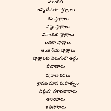
ముంగిలి
అన్ని దేవతల స్తోత్రాలు
శివ స్తోత్రాలు
విష్ణు స్తోత్రాలు
వినాయక స్తోత్రాలు
లలితా స్తోత్రాలు
ఆంజనేయ స్తోత్రాలు
స్తోత్రాలకు తెలుగులో అర్థం
పురాణాలు
పురాణ కథలు
శ్రావణ మాస మహాత్మ్యం
విష్ణువు దశావతారాలు
ఆలయాలు
ఇతిహాసాలు