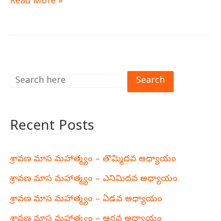
Read More »
Search
Recent Posts
శ్రావణ మాస మహాత్మ్యం – తొమ్మిదవ అధ్యాయం
శ్రావణ మాస మహాత్మ్యం – ఎనిమిదవ అధ్యాయం
శ్రావణ మాస మహాత్మ్యం – ఏడవ అధ్యాయం
శ్రావణ మాస మహాత్మ్యం – ఆరవ అధ్యాయం