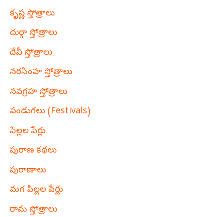
కృష్ణ స్తోత్రాలు
దుర్గా స్తోత్రాలు
దేవీ స్తోత్రాలు
నరసింహ స్తోత్రాలు
నవగ్రహ స్తోత్రాలు
పండుగలు (Festivals)
పిల్లల పేర్లు
పురాణ కథలు
పురాణాలు
మగ పిల్లల పేర్లు
రామ స్తోత్రాలు