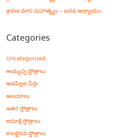
శ్రావణ మాస మహాత్మ్యం – ఐదవ అధ్యాయం
Categories
Uncategorized
అయ్యప్ప స్తోత్రాలు
ఆడపిల్లల పేర్లు
ఆలయాలు
ఇతర స్తోత్రాలు
కామాక్షి స్తోత్రాలు
కాలభైరవ స్తోత్రాలు