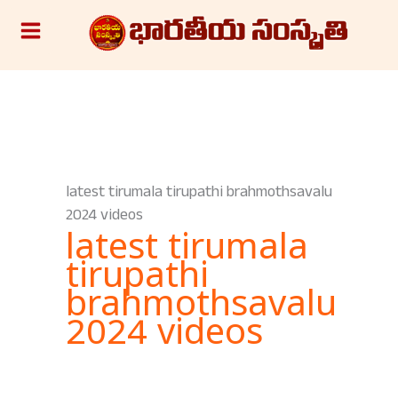
Skip
S
to
e
content
a
r
c
h
latest tirumala tirupathi brahmothsavalu
2024 videos
latest tirumala
tirupathi
brahmothsavalu
2024 videos