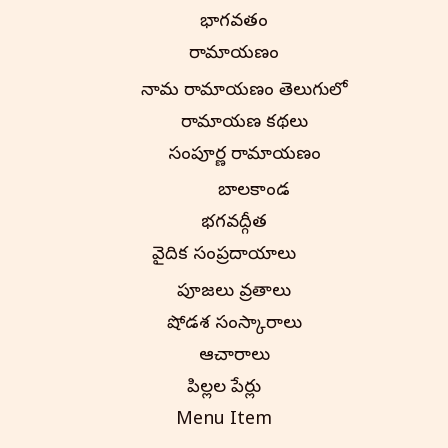
భాగవతం
రామాయణం
నామ రామాయణం తెలుగులో
రామాయణ కథలు
సంపూర్ణ రామాయణం
బాలకాండ
భగవద్గీత
వైదిక సంప్రదాయాలు
పూజలు వ్రతాలు
షోడశ సంస్కారాలు
ఆచారాలు
పిల్లల పేర్లు
Menu Item