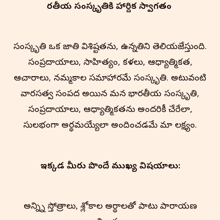
భారతీయ సంస్కృతి‌కి హార్దిక స్వాగతం
సంస్కృతి ఒక జాతి విశిష్టతను, ఉన్నతిని తెలియజేస్తుంది.
సంప్రదాయాలు, సాహిత్యం, కళలు, ఆధ్యాత్మికత,
ఆచారాలు, నమ్మకాల సమాహారమే సంస్కృతి. అటువంటి
వారసత్వ సంపద అయిన మన భారతీయ సంస్కృతి,
సంప్రదాయాలు, ఆధ్యాత్మికతను అందరికీ చేరేలా,
సులభంగా అర్థమయ్యేలా అందించడమే మా లక్ష్యం.
ఇక్కడ మీరు పొందే ముఖ్య విషయాలు:
అన్న్ని స్తోత్రాలు, శ్లోకాల అర్థాలతో పాటు పారాయణ