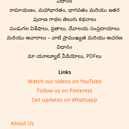
విధానం
రామాయణం, మహాభారతం, భాగవతం మరియు ఇతర
పురాణ గాథల తెలుగు కథనాలు
పండుగల విశేషాలు, వ్రతాలు, దేవాలయ సంప్రదాయాలు
మరియు ఆచారాలు – వాటి ప్రాముఖ్యత మరియు ఆచరణ
విధానం
మా యూట్యూబ్ వీడియోలు, PDFలు
Links
Watch our videos on YouTube
Follow us on Pinterest
Get updates on Whatsapp
About Us