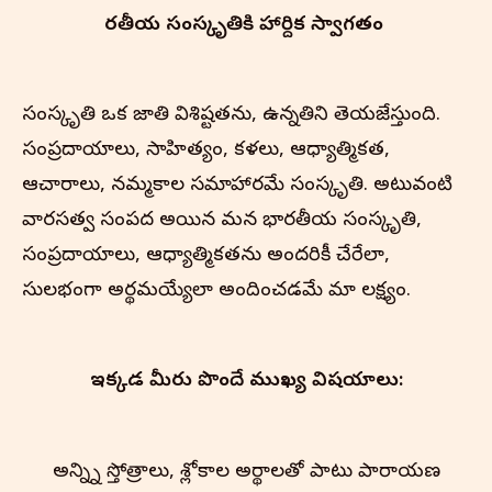
భారతీయ సంస్కృతి‌కి హార్దిక స్వాగతం
సంస్కృతి ఒక జాతి విశిష్టతను, ఉన్నతిని తెలియజేస్తుంది.
సంప్రదాయాలు, సాహిత్యం, కళలు, ఆధ్యాత్మికత,
ఆచారాలు, నమ్మకాల సమాహారమే సంస్కృతి. అటువంటి
వారసత్వ సంపద అయిన మన భారతీయ సంస్కృతి,
సంప్రదాయాలు, ఆధ్యాత్మికతను అందరికీ చేరేలా,
సులభంగా అర్థమయ్యేలా అందించడమే మా లక్ష్యం.
ఇక్కడ మీరు పొందే ముఖ్య విషయాలు:
అన్న్ని స్తోత్రాలు, శ్లోకాల అర్థాలతో పాటు పారాయణ