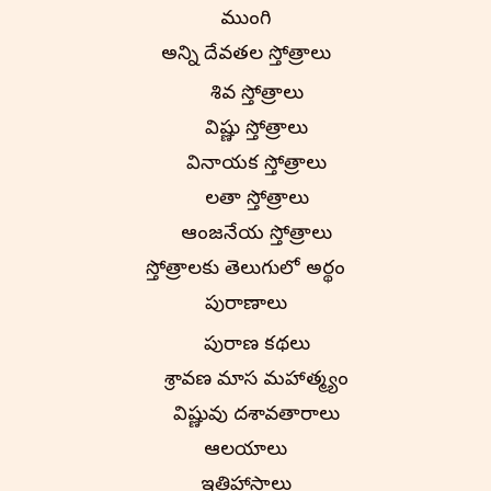
ముంగిలి
అన్ని దేవతల స్తోత్రాలు
శివ స్తోత్రాలు
విష్ణు స్తోత్రాలు
వినాయక స్తోత్రాలు
లలితా స్తోత్రాలు
ఆంజనేయ స్తోత్రాలు
స్తోత్రాలకు తెలుగులో అర్థం
పురాణాలు
పురాణ కథలు
శ్రావణ మాస మహాత్మ్యం
విష్ణువు దశావతారాలు
ఆలయాలు
ఇతిహాసాలు