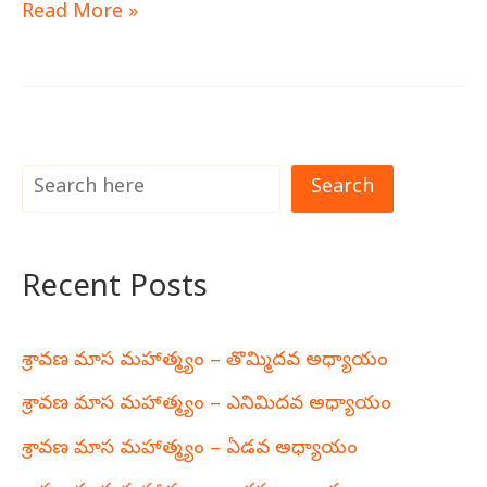
Read More »
Search
Recent Posts
శ్రావణ మాస మహాత్మ్యం – తొమ్మిదవ అధ్యాయం
శ్రావణ మాస మహాత్మ్యం – ఎనిమిదవ అధ్యాయం
శ్రావణ మాస మహాత్మ్యం – ఏడవ అధ్యాయం