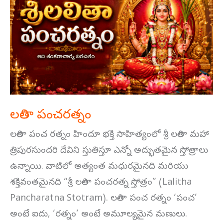
పంచరత్నం
లలితా పంచరత్నం
లలితా పంచ రత్నం హిందూ భక్తి సాహిత్యంలో శ్రీ లలితా మహా
త్రిపురసుందరి దేవిని స్తుతిస్తూ ఎన్నో అద్భుతమైన స్తోత్రాలు
ఉన్నాయి. వాటిలో అత్యంత మధురమైనది మరియు
శక్తివంతమైనది “శ్రీ లలితా పంచరత్న స్తోత్రం” (Lalitha
Pancharatna Stotram). లలితా పంచ రత్నం ‘పంచ’
అంటే ఐదు, ‘రత్నం’ అంటే అమూల్యమైన మణులు.