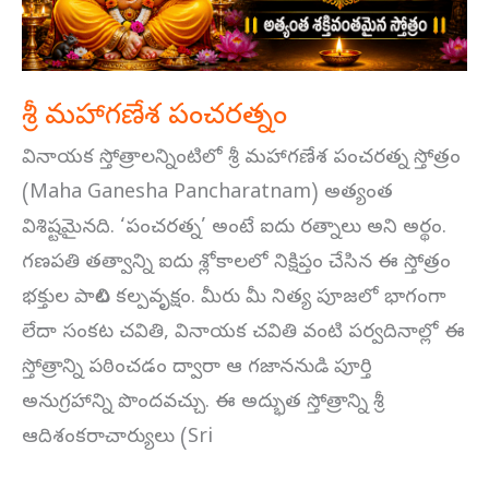
శ్రీ మహాగణేశ పంచరత్నం
వినాయక స్తోత్రాలన్నింటిలో శ్రీ మహాగణేశ పంచరత్న స్తోత్రం
(Maha Ganesha Pancharatnam) అత్యంత
విశిష్టమైనది. ‘పంచరత్న’ అంటే ఐదు రత్నాలు అని అర్థం.
గణపతి తత్వాన్ని ఐదు శ్లోకాలలో నిక్షిప్తం చేసిన ఈ స్తోత్రం
భక్తుల పాలిట కల్పవృక్షం. మీరు మీ నిత్య పూజలో భాగంగా
లేదా సంకట చవితి, వినాయక చవితి వంటి పర్వదినాల్లో ఈ
స్తోత్రాన్ని పఠించడం ద్వారా ఆ గజాననుడి పూర్తి
అనుగ్రహాన్ని పొందవచ్చు. ఈ అద్భుత స్తోత్రాన్ని శ్రీ
ఆదిశంకరాచార్యులు (Sri