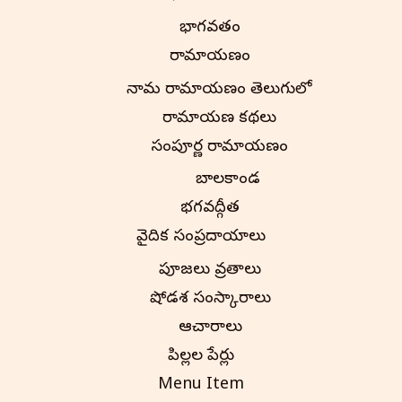
భాగవతం
రామాయణం
నామ రామాయణం తెలుగులో
రామాయణ కథలు
సంపూర్ణ రామాయణం
బాలకాండ
భగవద్గీత
వైదిక సంప్రదాయాలు
పూజలు వ్రతాలు
షోడశ సంస్కారాలు
ఆచారాలు
పిల్లల పేర్లు
Menu Item