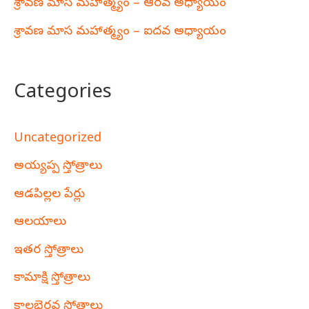
శ్రావణ మాస మహాత్మ్యం – ఆరవ అధ్యాయం
శ్రావణ మాస మహాత్మ్యం – ఐదవ అధ్యాయం
Categories
Uncategorized
అయ్యప్ప స్తోత్రాలు
ఆడపిల్లల పేర్లు
ఆలయాలు
ఇతర స్తోత్రాలు
కామాక్షి స్తోత్రాలు
కాలభైరవ స్తోత్రాలు