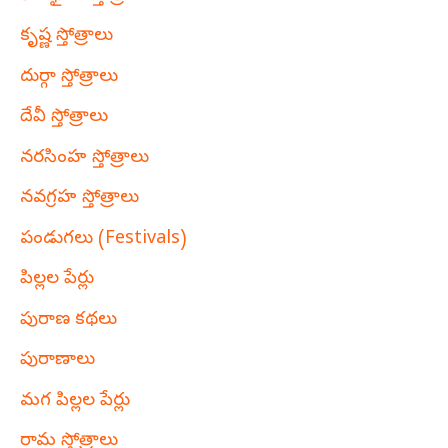
కృష్ణ స్తోత్రాలు
దుర్గా స్తోత్రాలు
దేవీ స్తోత్రాలు
నరసింహ స్తోత్రాలు
నవగ్రహ స్తోత్రాలు
పండుగలు (Festivals)
పిల్లల పేర్లు
పురాణ కథలు
పురాణాలు
మగ పిల్లల పేర్లు
రామ స్తోత్రాలు