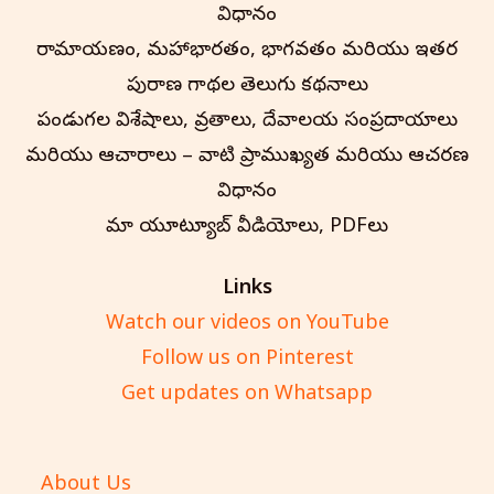
విధానం
రామాయణం, మహాభారతం, భాగవతం మరియు ఇతర
పురాణ గాథల తెలుగు కథనాలు
పండుగల విశేషాలు, వ్రతాలు, దేవాలయ సంప్రదాయాలు
మరియు ఆచారాలు – వాటి ప్రాముఖ్యత మరియు ఆచరణ
విధానం
మా యూట్యూబ్ వీడియోలు, PDFలు
Links
Watch our videos on YouTube
Follow us on Pinterest
Get updates on Whatsapp
About Us