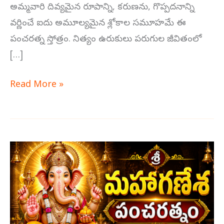
అమ్మవారి దివ్యమైన రూపాన్ని, కరుణను, గొప్పదనాన్ని
వర్ణించే ఐదు అమూల్యమైన శ్లోకాల సమూహమే ఈ
పంచరత్న స్తోత్రం. నిత్యం ఉరుకులు పరుగుల జీవితంలో
[…]
Read More »
శ్రీ
మహాగణేశ
పంచరత్నం