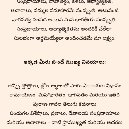
సంప్రదాయాలు, సాహిత్యం, కళలు, ఆధ్యాత్మికత,
ఆచారాలు, నమ్మకాల సమాహారమే సంస్కృతి. అటువంటి
వారసత్వ సంపద అయిన మన భారతీయ సంస్కృతి,
సంప్రదాయాలు, ఆధ్యాత్మికతను అందరికీ చేరేలా,
సులభంగా అర్థమయ్యేలా అందించడమే మా లక్ష్యం.
ఇక్కడ మీరు పొందే ముఖ్య విషయాలు:
అన్న్ని స్తోత్రాలు, శ్లోకాల అర్థాలతో పాటు పారాయణ విధానం
రామాయణం, మహాభారతం, భాగవతం మరియు ఇతర
పురాణ గాథల తెలుగు కథనాలు
పండుగల విశేషాలు, వ్రతాలు, దేవాలయ సంప్రదాయాలు
మరియు ఆచారాలు – వాటి ప్రాముఖ్యత మరియు ఆచరణ