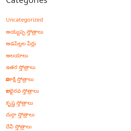
Categories
Uncategorized
అయ్యప్ప స్తోత్రాలు
ఆడపిల్లల పేర్లు
ఆలయాలు
ఇతర స్తోత్రాలు
కామాక్షి స్తోత్రాలు
కాలభైరవ స్తోత్రాలు
కృష్ణ స్తోత్రాలు
దుర్గా స్తోత్రాలు
దేవీ స్తోత్రాలు