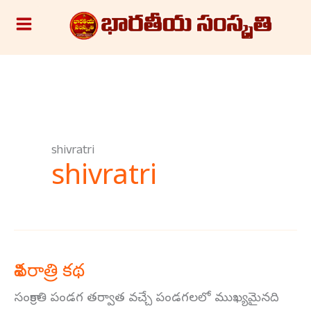
Skip
S
to
e
content
a
r
c
h
shivratri
shivratri
శివరాత్రి కథ
శివరాత్రి
కథ
సంక్రాంతి పండగ తర్వాత వచ్చే పండగలలో ముఖ్యమైనది