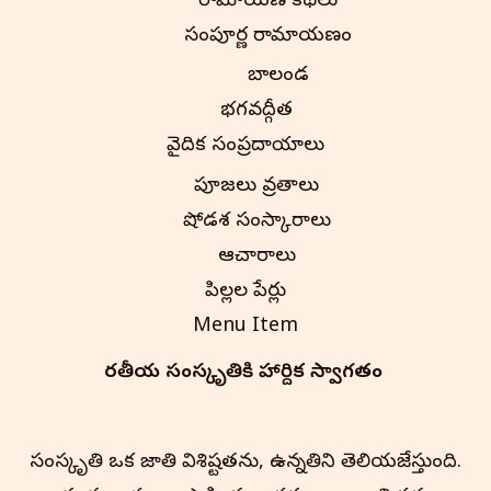
రామాయణ కథలు
సంపూర్ణ రామాయణం
బాలకాండ
భగవద్గీత
వైదిక సంప్రదాయాలు
పూజలు వ్రతాలు
షోడశ సంస్కారాలు
ఆచారాలు
పిల్లల పేర్లు
Menu Item
భారతీయ సంస్కృతి‌కి హార్దిక స్వాగతం
సంస్కృతి ఒక జాతి విశిష్టతను, ఉన్నతిని తెలియజేస్తుంది.