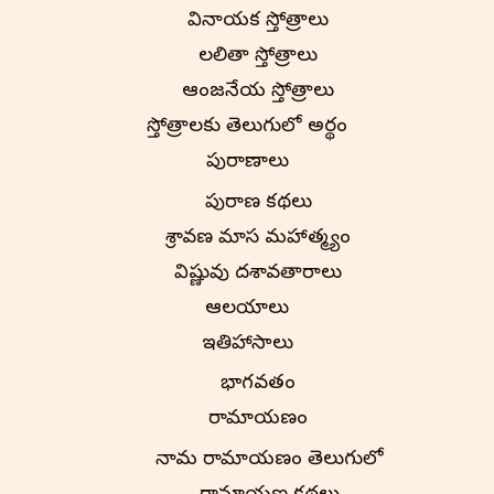
వినాయక స్తోత్రాలు
లలితా స్తోత్రాలు
ఆంజనేయ స్తోత్రాలు
స్తోత్రాలకు తెలుగులో అర్థం
పురాణాలు
పురాణ కథలు
శ్రావణ మాస మహాత్మ్యం
విష్ణువు దశావతారాలు
ఆలయాలు
ఇతిహాసాలు
భాగవతం
రామాయణం
నామ రామాయణం తెలుగులో