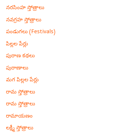
నరసింహ స్తోత్రాలు
నవగ్రహ స్తోత్రాలు
పండుగలు (Festivals)
పిల్లల పేర్లు
పురాణ కథలు
పురాణాలు
మగ పిల్లల పేర్లు
రామ స్తోత్రాలు
రామ స్తోత్రాలు
రామాయణం
లక్ష్మీ స్తోత్రాలు