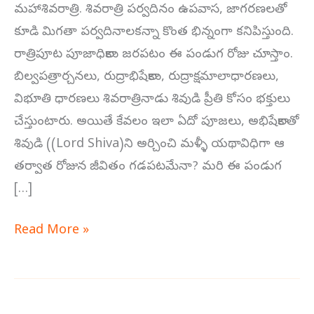
మహాశివరాత్రి. శివరాత్రి పర్వదినం ఉపవాస, జాగరణలతో
కూడి మిగతా పర్వదినాలకన్నా కొంత భిన్నంగా కనిపిస్తుంది.
రాత్రిపూట పూజాధికాలు జరపటం ఈ పండుగ రోజు చూస్తాం.
బిల్వపత్రార్చనలు, రుద్రాభిషేకాలు, రుద్రాక్షమాలాధారణలు,
విభూతి ధారణలు శివరాత్రినాడు శివుడి ప్రీతి కోసం భక్తులు
చేస్తుంటారు. అయితే కేవలం ఇలా ఏదో పూజలు, అభిషేకాలతో
శివుడి ((Lord Shiva)ని అర్చించి మళ్ళీ యథావిధిగా ఆ
తర్వాత రోజున జీవితం గడపటమేనా? మరి ఈ పండుగ
[…]
Read More »