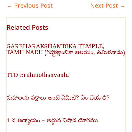
←
Previous Post
Next Post
→
Related Posts
GARBHARAKSHAMBIKA TEMPLE,
TAMILNADU (గర్భరక్షాంబికా ఆలయం, తమిళనాడు)
TTD Brahmothsavaalu
మహాలయ పక్షాలు అంటే ఏమిటి? ఏం చేయాలి?
1 వ అధ్యాయం – అర్జున విషాద యోగము