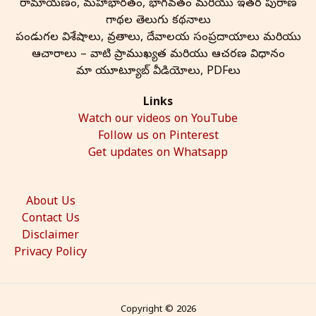
రామాయణం, మహాభారతం, భాగవతం మరియు ఇతర పురాణ
గాథల తెలుగు కథనాలు
పండుగల విశేషాలు, వ్రతాలు, దేవాలయ సంప్రదాయాలు మరియు
ఆచారాలు – వాటి ప్రాముఖ్యత మరియు ఆచరణ విధానం
మా యూట్యూబ్ వీడియోలు, PDFలు
Links
Watch our videos on YouTube
Follow us on Pinterest
Get updates on Whatsapp
About Us
Contact Us
Disclaimer
Privacy Policy
Copyright © 2026