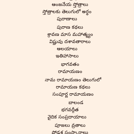
ఆంజనేయ స్తోత్రాలు
స్తోత్రాలకు తెలుగులో అర్థం
పురాణాలు
పురాణ కథలు
శ్రావణ మాస మహాత్మ్యం
విష్ణువు దశావతారాలు
ఆలయాలు
ఇతిహాసాలు
భాగవతం
రామాయణం
నామ రామాయణం తెలుగులో
రామాయణ కథలు
సంపూర్ణ రామాయణం
బాలకాండ
భగవద్గీత
వైదిక సంప్రదాయాలు
పూజలు వ్రతాలు
షోడశ సంస్కారాలు