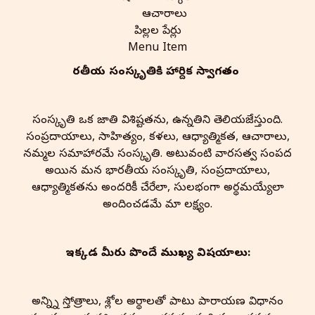
ఆచారాలు
పిల్లల పేర్లు
Menu Item
భారతీయ సంస్కృతి‌కి హార్దిక స్వాగతం
సంస్కృతి ఒక జాతి విశిష్టతను, ఉన్నతిని తెలియజేస్తుంది.
సంప్రదాయాలు, సాహిత్యం, కళలు, ఆధ్యాత్మికత, ఆచారాలు,
నమ్మకాల సమాహారమే సంస్కృతి. అటువంటి వారసత్వ సంపద
అయిన మన భారతీయ సంస్కృతి, సంప్రదాయాలు,
ఆధ్యాత్మికతను అందరికీ చేరేలా, సులభంగా అర్థమయ్యేలా
అందించడమే మా లక్ష్యం.
ఇక్కడ మీరు పొందే ముఖ్య విషయాలు:
అన్న్ని స్తోత్రాలు, శ్లోకాల అర్థాలతో పాటు పారాయణ విధానం