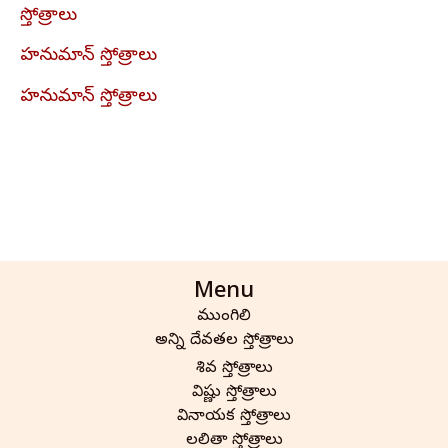
స్తోత్రాలు
హనుమాన్ స్తోత్రాలు
హనుమాన్ స్తోత్రాలు
Menu
ముంగిలి
అన్ని దేవతల స్తోత్రాలు
శివ స్తోత్రాలు
విష్ణు స్తోత్రాలు
వినాయక స్తోత్రాలు
లలితా స్తోత్రాలు