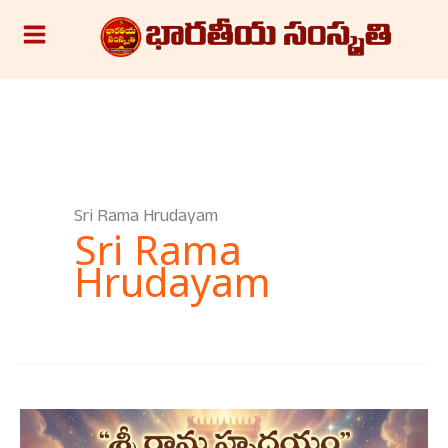
Skip
S
to
e
content
a
r
c
h
Sri Rama Hrudayam
Sri Rama
Hrudayam