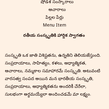
షోడశ సంస్కారాలు
ఆచారాలు
పిల్లల పేర్లు
Menu Item
భారతీయ సంస్కృతి‌కి హార్దిక స్వాగతం
సంస్కృతి ఒక జాతి విశిష్టతను, ఉన్నతిని తెలియజేస్తుంది.
సంప్రదాయాలు, సాహిత్యం, కళలు, ఆధ్యాత్మికత,
ఆచారాలు, నమ్మకాల సమాహారమే సంస్కృతి. అటువంటి
వారసత్వ సంపద అయిన మన భారతీయ సంస్కృతి,
సంప్రదాయాలు, ఆధ్యాత్మికతను అందరికీ చేరేలా,
సులభంగా అర్థమయ్యేలా అందించడమే మా లక్ష్యం.