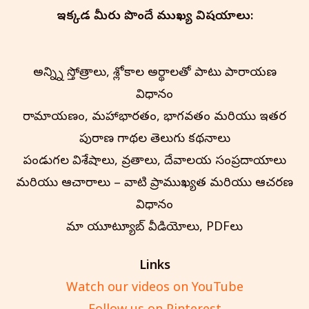
ఇక్కడ మీరు పొందే ముఖ్య విషయాలు:
అన్న్ని స్తోత్రాలు, శ్లోకాల అర్థాలతో పాటు పారాయణ
విధానం
రామాయణం, మహాభారతం, భాగవతం మరియు ఇతర
పురాణ గాథల తెలుగు కథనాలు
పండుగల విశేషాలు, వ్రతాలు, దేవాలయ సంప్రదాయాలు
మరియు ఆచారాలు – వాటి ప్రాముఖ్యత మరియు ఆచరణ
విధానం
మా యూట్యూబ్ వీడియోలు, PDFలు
Links
Watch our videos on YouTube