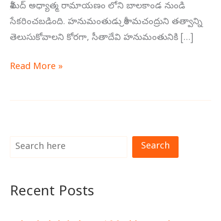
శ్రీమద్ అధ్యాత్మ రామాయణం లోని బాలకాండ నుండి
సేకరించబడింది. హనుమంతుడు శ్రీరామచంద్రుని తత్వాన్ని
తెలుసుకోవాలని కోరగా, సీతాదేవి హనుమంతునికి […]
Read More »
Search
Recent Posts