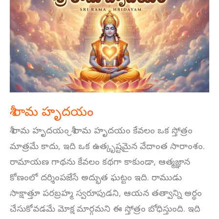
రామ
హృదయం
శ్రీ రామ హృదయం
శ్రీ రామ హృదయం శ్రీ రామ హృదయం కేవలం ఒక స్తోత్రం
మాత్రమే కాదు, ఇది ఒక ఉత్కృష్టమైన వేదాంత సారాంశం.
రామాయణ గాథను కేవలం కథగా కాకుండా, ఆత్మజ్ఞాన
కోణంలో దర్శింపజేసే అద్భుత ఘట్టం ఇది. రాముడు
సాక్షాత్తూ పరబ్రహ్మ స్వరూపుడని, ఆయన తత్వాన్ని అర్థం
చేసుకోవడమే మోక్ష మార్గమని ఈ స్తోత్రం బోధిస్తుంది. ఇది