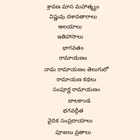
శ్రావణ మాస మహాత్మ్యం
విష్ణువు దశావతారాలు
ఆలయాలు
ఇతిహాసాలు
భాగవతం
రామాయణం
నామ రామాయణం తెలుగులో
రామాయణ కథలు
సంపూర్ణ రామాయణం
బాలకాండ
భగవద్గీత
వైదిక సంప్రదాయాలు
పూజలు వ్రతాలు