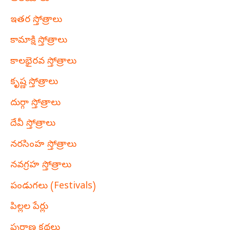
ఇతర స్తోత్రాలు
కామాక్షి స్తోత్రాలు
కాలభైరవ స్తోత్రాలు
కృష్ణ స్తోత్రాలు
దుర్గా స్తోత్రాలు
దేవీ స్తోత్రాలు
నరసింహ స్తోత్రాలు
నవగ్రహ స్తోత్రాలు
పండుగలు (Festivals)
పిల్లల పేర్లు
పురాణ కథలు