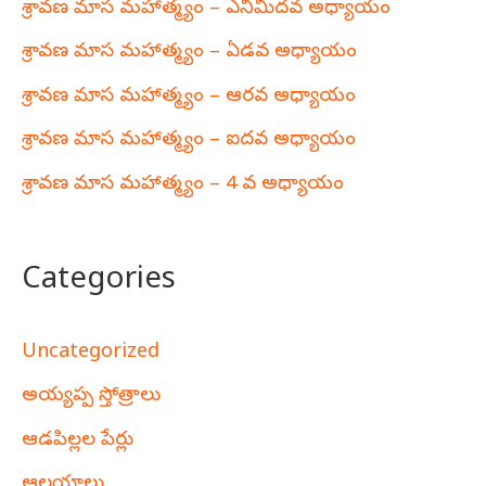
శ్రావణ మాస మహాత్మ్యం – ఎనిమిదవ అధ్యాయం
శ్రావణ మాస మహాత్మ్యం – ఏడవ అధ్యాయం
శ్రావణ మాస మహాత్మ్యం – ఆరవ అధ్యాయం
శ్రావణ మాస మహాత్మ్యం – ఐదవ అధ్యాయం
శ్రావణ మాస మహాత్మ్యం – 4 వ అధ్యాయం
Categories
Uncategorized
అయ్యప్ప స్తోత్రాలు
ఆడపిల్లల పేర్లు
ఆలయాలు