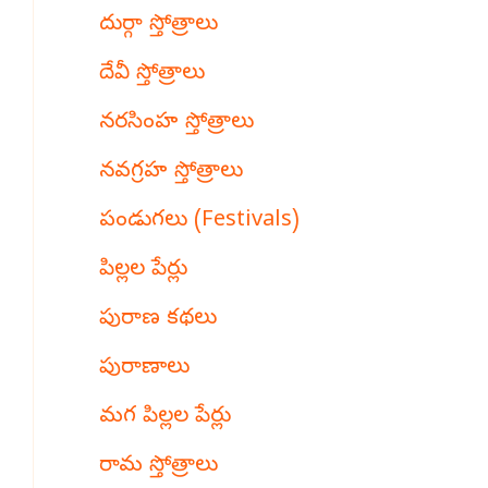
దుర్గా స్తోత్రాలు
దేవీ స్తోత్రాలు
నరసింహ స్తోత్రాలు
నవగ్రహ స్తోత్రాలు
పండుగలు (Festivals)
పిల్లల పేర్లు
పురాణ కథలు
పురాణాలు
మగ పిల్లల పేర్లు
రామ స్తోత్రాలు