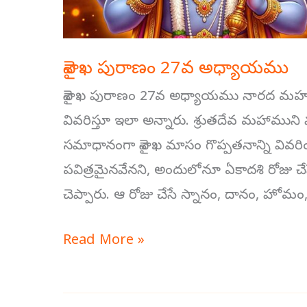
వైశాఖ పురాణం 27వ అధ్యాయము
వైశాఖ పురాణం 27వ అధ్యాయము నారద మహర్షి
వివరిస్తూ ఇలా అన్నారు. శ్రుతదేవ మహాముని మా
సమాధానంగా వైశాఖ మాసం గొప్పతనాన్ని వివరి
పవిత్రమైనవేనని, అందులోనూ ఏకాదశి రోజు చేసే ప
చెప్పారు. ఆ రోజు చేసే స్నానం, దానం, హోమం, 
Read More »