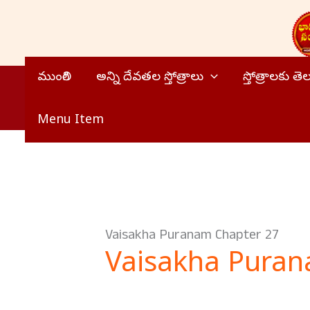
Skip
to
content
ముంగిలి
అన్ని దేవతల స్తోత్రాలు
స్తోత్రాలకు త
Menu Item
Vaisakha Puranam Chapter 27
Vaisakha Puran