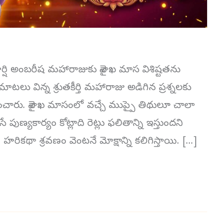
 అంబరీష మహారాజుకు వైశాఖ మాస విశిష్టతను
టలు విన్న శ్రుతకీర్తి మహారాజు అడిగిన ప్రశ్నలకు
ంచారు. వైశాఖ మాసంలో వచ్చే ముప్పై తిథులూ చాలా
ుణ్యకార్యం కోట్లాది రెట్లు ఫలితాన్ని ఇస్తుందని
హరికథా శ్రవణం వెంటనే మోక్షాన్ని కలిగిస్తాయి. […]