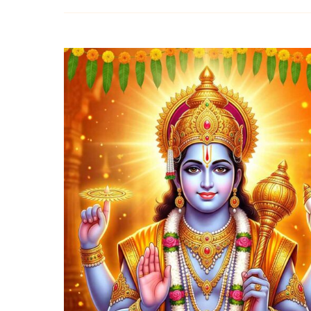
వైశాఖ
పురాణం
27వ
అధ్యాయము