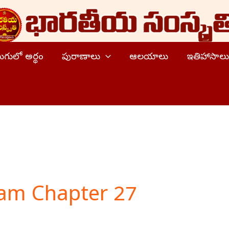
ెలుగులో అర్థం
పురాణాలు
ఆలయాలు
ఇతిహాసాలు
am Chapter 27