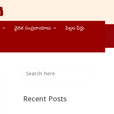
వైదిక సంప్రదాయాలు
పిల్లల పేర్లు
S
Search
e
a
Recent Posts
r
c