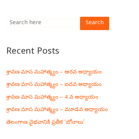
Search
Recent Posts
శ్రావణ మాస మహాత్మ్యం – ఆరవ అధ్యాయం
శ్రావణ మాస మహాత్మ్యం – ఐదవ అధ్యాయం
శ్రావణ మాస మహాత్మ్యం – 4 వ అధ్యాయం
శ్రావణ మాస మహాత్మ్యం – మూడవ అధ్యాయం
తెలంగాణ వైభవానికి ప్రతీక ‘బోనాలు’