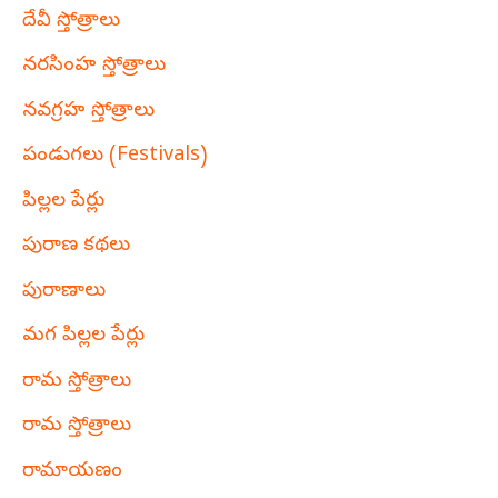
దేవీ స్తోత్రాలు
నరసింహ స్తోత్రాలు
నవగ్రహ స్తోత్రాలు
పండుగలు (Festivals)
పిల్లల పేర్లు
పురాణ కథలు
పురాణాలు
మగ పిల్లల పేర్లు
రామ స్తోత్రాలు
రామ స్తోత్రాలు
రామాయణం