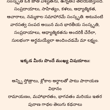
సంస్కృతి ఒక జాతి విశిష్టతను, ఉన్నతిని తెలియజేస్తుంది.
సంప్రదాయాలు, సాహిత్యం, కళలు, ఆధ్యాత్మికత,
ఆచారాలు, నమ్మకాల సమాహారమే సంస్కృతి. అటువంటి
వారసత్వ సంపద అయిన మన భారతీయ సంస్కృతి,
సంప్రదాయాలు, ఆధ్యాత్మికతను అందరికీ చేరేలా,
సులభంగా అర్థమయ్యేలా అందించడమే మా లక్ష్యం.
ఇక్కడ మీరు పొందే ముఖ్య విషయాలు:
అన్న్ని స్తోత్రాలు, శ్లోకాల అర్థాలతో పాటు పారాయణ
విధానం
రామాయణం, మహాభారతం, భాగవతం మరియు ఇతర
పురాణ గాథల తెలుగు కథనాలు