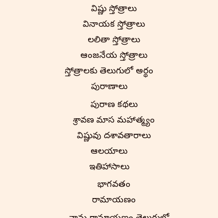
విష్ణు స్తోత్రాలు
వినాయక స్తోత్రాలు
లలితా స్తోత్రాలు
ఆంజనేయ స్తోత్రాలు
స్తోత్రాలకు తెలుగులో అర్థం
పురాణాలు
పురాణ కథలు
శ్రావణ మాస మహాత్మ్యం
విష్ణువు దశావతారాలు
ఆలయాలు
ఇతిహాసాలు
భాగవతం
రామాయణం