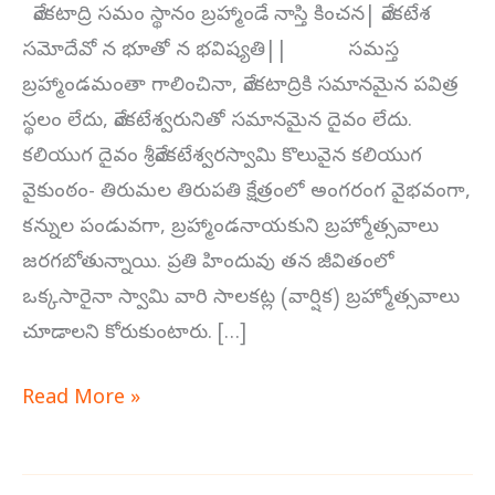
Brahmothsavaalu
వేంకటాద్రి సమం స్థానం బ్రహ్మాండే నాస్తి కించన| వేంకటేశ
సమోదేవో న భూతో న భవిష్యతి|| సమస్త
బ్రహ్మాండమంతా గాలించినా, వేంకటాద్రికి సమానమైన పవిత్ర
స్థలం లేదు, వేంకటేశ్వరునితో సమానమైన దైవం లేదు.
కలియుగ దైవం శ్రీవేంకటేశ్వరస్వామి కొలువైన కలియుగ
వైకుంఠం- తిరుమల తిరుపతి క్షేత్రంలో అంగరంగ వైభవంగా,
కన్నుల పండువగా, బ్రహ్మాండనాయకుని బ్రహ్మోత్సవాలు
జరగబోతున్నాయి. ప్రతి హిందువు తన జీవితంలో
ఒక్కసారైనా స్వామి వారి సాలకట్ల (వార్షిక) బ్రహ్మోత్సవాలు
చూడాలని కోరుకుంటారు. […]
Read More »