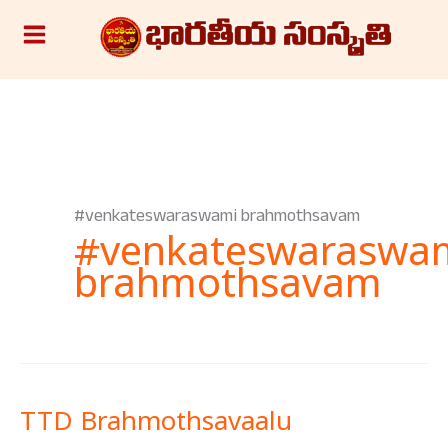
Skip
S
to
e
content
a
r
c
h
#venkateswaraswami brahmothsavam
#venkateswaraswa
brahmothsavam
TTD Brahmothsavaalu
TTD