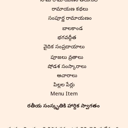
నామ రామాయణం తెలుగులో
రామాయణ కథలు
సంపూర్ణ రామాయణం
బాలకాండ
భగవద్గీత
వైదిక సంప్రదాయాలు
పూజలు వ్రతాలు
షోడశ సంస్కారాలు
ఆచారాలు
పిల్లల పేర్లు
Menu Item
భారతీయ సంస్కృతి‌కి హార్దిక స్వాగతం