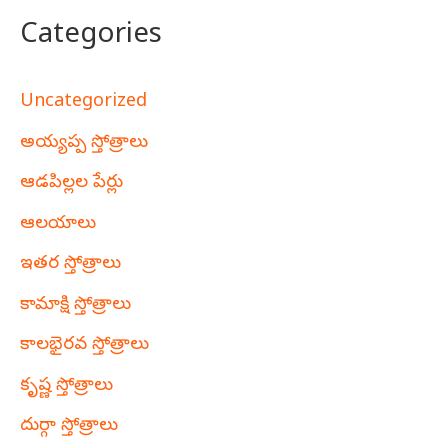
Categories
Uncategorized
అయ్యప్ప స్తోత్రాలు
ఆడపిల్లల పేర్లు
ఆలయాలు
ఇతర స్తోత్రాలు
కామాక్షి స్తోత్రాలు
కాలభైరవ స్తోత్రాలు
కృష్ణ స్తోత్రాలు
దుర్గా స్తోత్రాలు