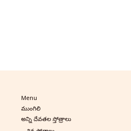
Menu
ముంగిలి
అన్ని దేవతల స్తోత్రాలు