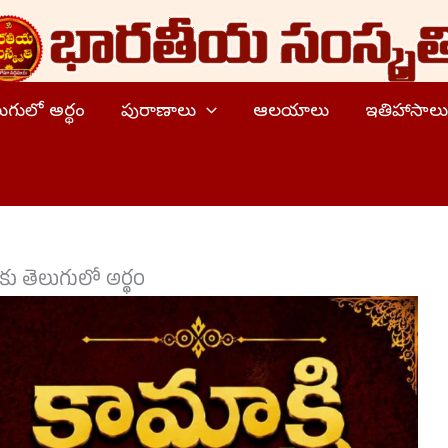
ెలుగులో అర్థం
పురాణాలు
ఆలయాలు
ఇతిహాసాలు
ాలకు తెలుగులో అర్థం