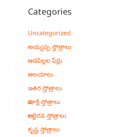
Categories
Uncategorized
అయ్యప్ప స్తోత్రాలు
ఆడపిల్లల పేర్లు
ఆలయాలు
ఇతర స్తోత్రాలు
కామాక్షి స్తోత్రాలు
కాలభైరవ స్తోత్రాలు
కృష్ణ స్తోత్రాలు