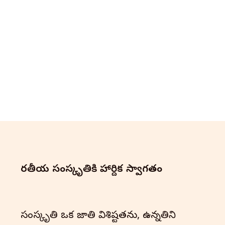
భారతీయ సంస్కృతి‌కి హార్దిక స్వాగతం
సంస్కృతి ఒక జాతి విశిష్టతను, ఉన్నతిని