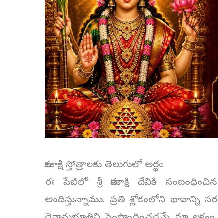
కామాక్షి స్తోత్రాలకు తెలుగులో అర్థం
ఈ పేజీలో శ్రీ కామాక్షి దేవికి సంబంధిం
అందిస్తున్నాము. ప్రతి శ్లోకంలోని భావాన్న