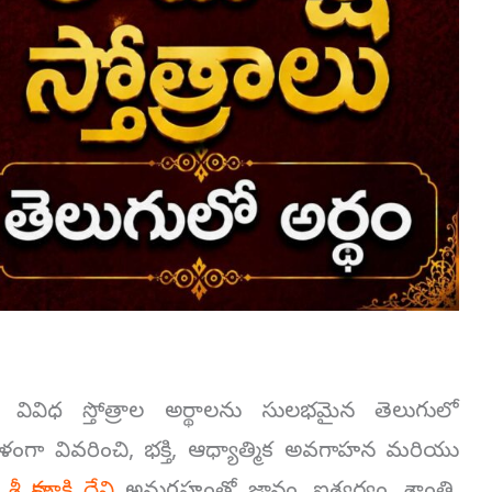
చిన వివిధ స్తోత్రాల అర్థాలను సులభమైన తెలుగులో
ి సరళంగా వివరించి, భక్తి, ఆధ్యాత్మిక అవగాహన మరియు