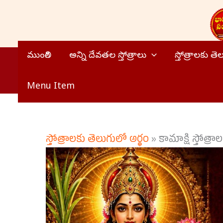
Skip
to
content
ముంగిలి
అన్ని దేవతల స్తోత్రాలు
స్తోత్రాలకు త
Menu Item
స్తోత్రాలకు తెలుగులో అర్థం
»
కామాక్షి స్తోత్ర