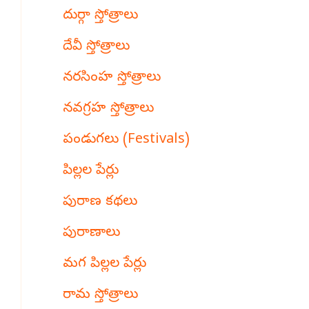
దుర్గా స్తోత్రాలు
దేవీ స్తోత్రాలు
నరసింహ స్తోత్రాలు
నవగ్రహ స్తోత్రాలు
పండుగలు (Festivals)
పిల్లల పేర్లు
పురాణ కథలు
పురాణాలు
మగ పిల్లల పేర్లు
రామ స్తోత్రాలు