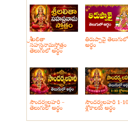
శ్రీ లలితా
తిరుప్పావై తెలుగులో
సహస్రనామస్తోత్రం
అర్థం
తెలుగులో అర్థం
సౌందర్యలహరి –
సౌందర్యలహరి 1-1
తెలుగులో అర్థం
శ్లోకాలకు అర్థం