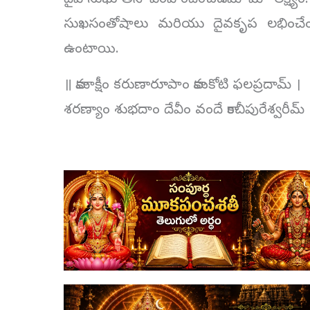
దైవానుభూతిని పెంపొందించడమే మా లక్ష్యం
సుఖసంతోషాలు మరియు దైవకృప లభించేందుక
ఉంటాయి.
॥ కామాక్షీం కరుణారూపాం కామకోటి ఫలప్రదామ్ ।
శరణ్యాం శుభదాం దేవీం వందే కాంచీపురేశ్వరీమ్