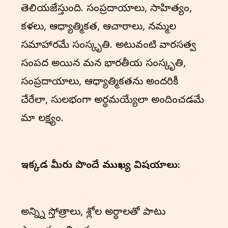
తెలియజేస్తుంది. సంప్రదాయాలు, సాహిత్యం,
కళలు, ఆధ్యాత్మికత, ఆచారాలు, నమ్మకాల
సమాహారమే సంస్కృతి. అటువంటి వారసత్వ
సంపద అయిన మన భారతీయ సంస్కృతి,
సంప్రదాయాలు, ఆధ్యాత్మికతను అందరికీ
చేరేలా, సులభంగా అర్థమయ్యేలా అందించడమే
మా లక్ష్యం.
ఇక్కడ మీరు పొందే ముఖ్య విషయాలు:
అన్న్ని స్తోత్రాలు, శ్లోకాల అర్థాలతో పాటు