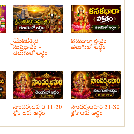
శ్రీ వేంకటేశ్వర
కనకధారా స్తోత్రం
సుప్రభాతం –
తెలుగులో అర్థం
తెలుగులో అర్థం
0
సౌందర్యలహరి 11-20
సౌందర్యలహరి 21-30
శ్లోకాలకు అర్థం
శ్లోకాలకు అర్థం