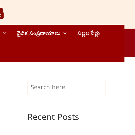
వైదిక సంప్రదాయాలు
పిల్లల పేర్లు
S
Search
e
a
Recent Posts
r
c