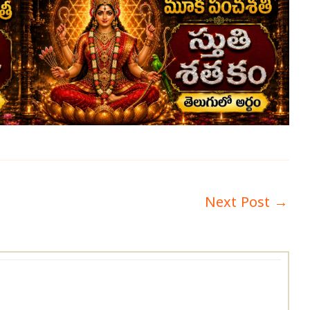
Next Post
→