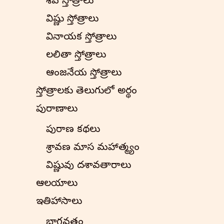
శివ స్తోత్రాలు
విష్ణు స్తోత్రాలు
వినాయక స్తోత్రాలు
లలితా స్తోత్రాలు
ఆంజనేయ స్తోత్రాలు
స్తోత్రాలకు తెలుగులో అర్థం
పురాణాలు
పురాణ కథలు
శ్రావణ మాస మహాత్మ్యం
విష్ణువు దశావతారాలు
ఆలయాలు
ఇతిహాసాలు
భాగవతం