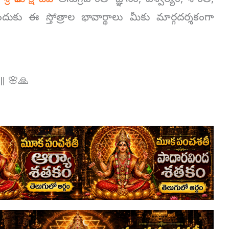
.
శ్రీ కామాక్షి దేవి
అనుగ్రహంతో జ్ఞానం, ఐశ్వర్యం, శాంతి,
ు ఈ స్తోత్రాల భావార్థాలు మీకు మార్గదర్శకంగా
 ॥ 🌸🙏