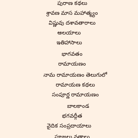
పురాణ కథలు
శ్రావణ మాస మహాత్మ్యం
విష్ణువు దశావతారాలు
ఆలయాలు
ఇతిహాసాలు
భాగవతం
రామాయణం
నామ రామాయణం తెలుగులో
రామాయణ కథలు
సంపూర్ణ రామాయణం
బాలకాండ
భగవద్గీత
వైదిక సంప్రదాయాలు
పూజలు వ్రతాలు