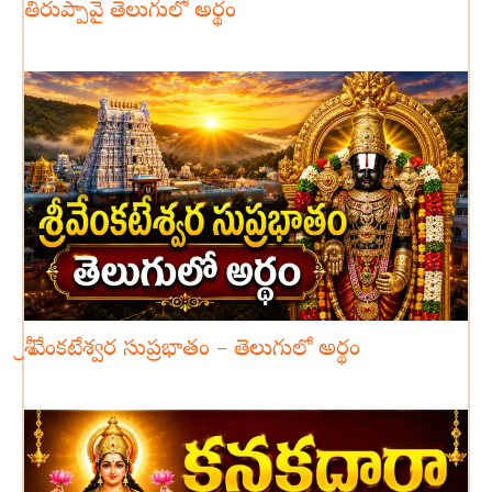
తిరుప్పావై తెలుగులో అర్థం
శ్రీ వేంకటేశ్వర సుప్రభాతం – తెలుగులో అర్థం