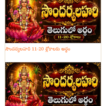
సౌందర్యలహరి 11-20 శ్లోకాలకు అర్థం