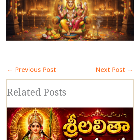
←
Previous Post
Next Post
→
Related Posts