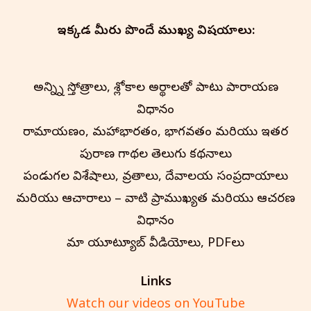
ఇక్కడ మీరు పొందే ముఖ్య విషయాలు:
అన్న్ని స్తోత్రాలు, శ్లోకాల అర్థాలతో పాటు పారాయణ
విధానం
రామాయణం, మహాభారతం, భాగవతం మరియు ఇతర
పురాణ గాథల తెలుగు కథనాలు
పండుగల విశేషాలు, వ్రతాలు, దేవాలయ సంప్రదాయాలు
మరియు ఆచారాలు – వాటి ప్రాముఖ్యత మరియు ఆచరణ
విధానం
మా యూట్యూబ్ వీడియోలు, PDFలు
Links
Watch our videos on YouTube