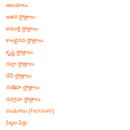
ఆలయాలు
ఇతర స్తోత్రాలు
కామాక్షి స్తోత్రాలు
కాలభైరవ స్తోత్రాలు
కృష్ణ స్తోత్రాలు
దుర్గా స్తోత్రాలు
దేవీ స్తోత్రాలు
నరసింహ స్తోత్రాలు
నవగ్రహ స్తోత్రాలు
పండుగలు (Festivals)
పిల్లల పేర్లు