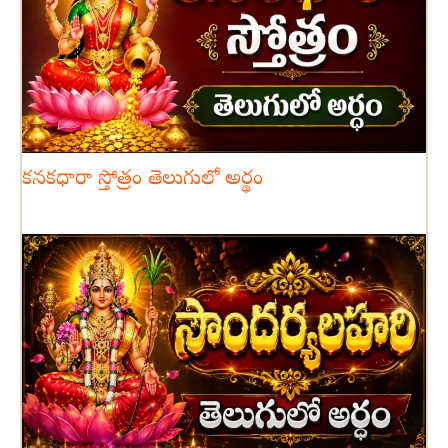
కనకధారా స్తోత్రం తెలుగులో అర్థం