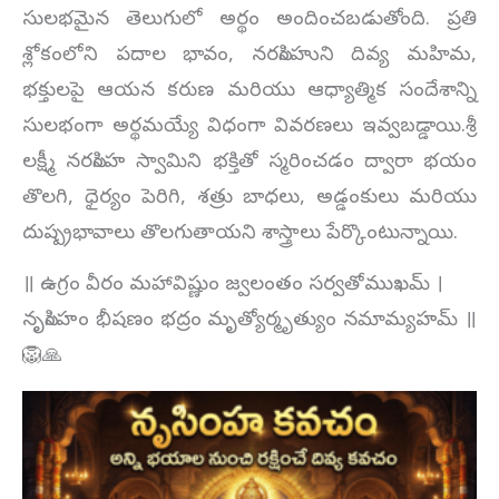
సులభమైన తెలుగులో అర్థం అందించబడుతోంది. ప్రతి
శ్లోకంలోని పదాల భావం, నరసింహుని దివ్య మహిమ,
భక్తులపై ఆయన కరుణ మరియు ఆధ్యాత్మిక సందేశాన్ని
సులభంగా అర్థమయ్యే విధంగా వివరణలు ఇవ్వబడ్డాయి.శ్రీ
లక్ష్మీ నరసింహ స్వామిని భక్తితో స్మరించడం ద్వారా భయం
తొలగి, ధైర్యం పెరిగి, శత్రు బాధలు, అడ్డంకులు మరియు
దుష్ప్రభావాలు తొలగుతాయని శాస్త్రాలు పేర్కొంటున్నాయి.
॥ ఉగ్రం వీరం మహావిష్ణుం జ్వలంతం సర్వతోముఖమ్ ।
నృసింహం భీషణం భద్రం మృత్యోర్మృత్యుం నమామ్యహమ్ ॥
🦁🙏