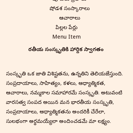
షోడశ సంస్కారాలు
ఆచారాలు
పిల్లల పేర్లు
Menu Item
భారతీయ సంస్కృతి‌కి హార్దిక స్వాగతం
సంస్కృతి ఒక జాతి విశిష్టతను, ఉన్నతిని తెలియజేస్తుంది.
సంప్రదాయాలు, సాహిత్యం, కళలు, ఆధ్యాత్మికత,
ఆచారాలు, నమ్మకాల సమాహారమే సంస్కృతి. అటువంటి
వారసత్వ సంపద అయిన మన భారతీయ సంస్కృతి,
సంప్రదాయాలు, ఆధ్యాత్మికతను అందరికీ చేరేలా,
సులభంగా అర్థమయ్యేలా అందించడమే మా లక్ష్యం.