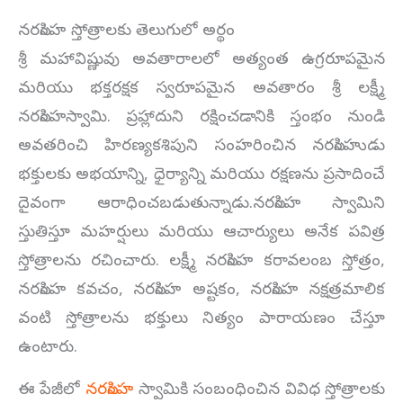
నరసింహ స్తోత్రాలకు తెలుగులో అర్థం
శ్రీ మహావిష్ణువు అవతారాలలో అత్యంత ఉగ్రరూపమైన
మరియు భక్తరక్షక స్వరూపమైన అవతారం శ్రీ లక్ష్మీ
నరసింహస్వామి. ప్రహ్లాదుని రక్షించడానికి స్తంభం నుండి
అవతరించి హిరణ్యకశిపుని సంహరించిన నరసింహుడు
భక్తులకు అభయాన్ని, ధైర్యాన్ని మరియు రక్షణను ప్రసాదించే
దైవంగా ఆరాధించబడుతున్నాడు.నరసింహ స్వామిని
స్తుతిస్తూ మహర్షులు మరియు ఆచార్యులు అనేక పవిత్ర
స్తోత్రాలను రచించారు. లక్ష్మీ నరసింహ కరావలంబ స్తోత్రం,
నరసింహ కవచం, నరసింహ అష్టకం, నరసింహ నక్షత్రమాలిక
వంటి స్తోత్రాలను భక్తులు నిత్యం పారాయణం చేస్తూ
ఉంటారు.
ఈ పేజీలో
నరసింహ
స్వామికి సంబంధించిన వివిధ స్తోత్రాలకు