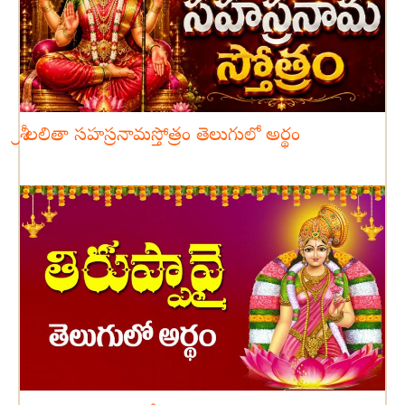
శ్రీ లలితా సహస్రనామస్తోత్రం తెలుగులో అర్థం