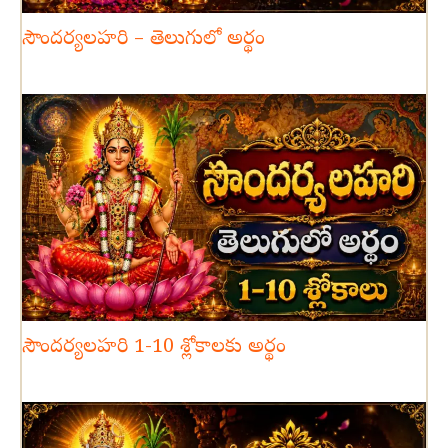
సౌందర్యలహరి – తెలుగులో అర్థం
సౌందర్యలహరి 1-10 శ్లోకాలకు అర్థం