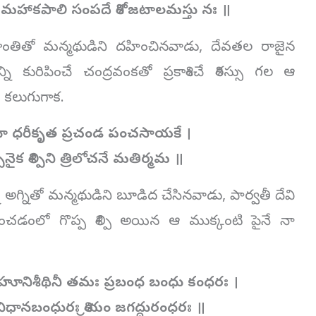
మహాకపాలి సంపదే శిరోజటాలమస్తు నః ॥
ాంతితో మన్మథుడిని దహించినవాడు, దేవతల రాజైన
 కురిపించే చంద్రవంకతో ప్రకాశించే శిరస్సు గల ఆ
కలుగుగాక.
ా ధరీకృత ప్రచండ పంచసాయకే ।
్పనైక శిల్పిని త్రిలోచనే మతిర్మమ ॥
్నితో మన్మథుడిని బూడిద చేసినవాడు, పార్వతీ దేవి
డంలో గొప్ప శిల్పి అయిన ఆ ముక్కంటి పైనే నా
హూనిశీథినీ తమః ప్రబంధ బంధు కంధరః ।
ిధానబంధురః శ్రియం జగద్ధురంధరః ॥