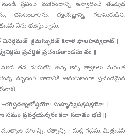
ుండి స్రవించే మకరందాన్ని ఆస్వాదించే తుమ్మెద
లను, భవబంధాలను, దక్షయజ్ఞాన్ని, గజాసురుడిని,
ిని నేను భజిస్తున్నాను.
 వినిర్గమత్ క్రమస్ఫురత్ కరాళ ఫాలహవ్యవాట్ ।
ధ్వనిక్రమ ప్రవర్తిత ప్రచండతాండవః శివః ॥
వలన తన నుదుటిపై ఉన్న అగ్ని జ్వాలలు మరింత
్రోగుతున్న మృదంగ నాదానికి అనుగుణంగా ప్రచండమైన
గుగాక!
-
–
గరిష్ఠరత్నలోష్ఠయోః సుహృద్విపక్షపక్షయోః ।
ోః
సమం ప్రవర్తయన్మనః కదా సదాశివం భజే ॥
యాల హారాన్ని, రత్నాన్ని – మట్టి గడ్డను, మిత్రుడిని