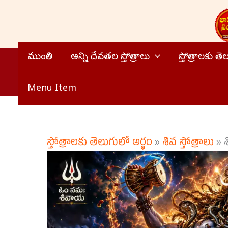
Skip
to
content
ముంగిలి
అన్ని దేవతల స్తోత్రాలు
స్తోత్రాలకు త
Menu Item
స్తోత్రాలకు తెలుగులో అర్థం
»
శివ స్తోత్రాలు
»