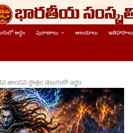
ెలుగులో అర్థం
పురాణాలు
ఆలయాలు
ఇతిహాసాలు
శివ తాండవ స్తోత్రం తెలుగులో అర్థం