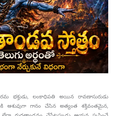
రమ భక్తుడు, లంకాధిపతి అయిన రావణాసురుడు
ానికి ఆశువుగా గానం చేసిన అత్యంత శక్తివంతమైన,