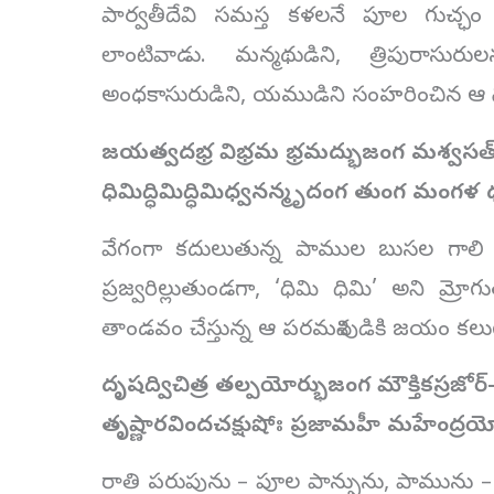
పార్వతీదేవి సమస్త కళలనే పూల గుచ్ఛం న
లాంటివాడు. మన్మథుడిని, త్రిపురాసురు
అంధకాసురుడిని, యముడిని సంహరించిన ఆ శివుడ
జయత్వదభ్ర విభ్రమ భ్రమద్భుజంగ మశ్వసత్
ధిమిద్ధిమిద్ధిమిధ్వనన్మృదంగ తుంగ మంగళ
వేగంగా కదులుతున్న పాముల బుసల గాలి 
ప్రజ్వరిల్లుతుండగా, ‘ధిమి ధిమి’ అని మ
తాండవం చేస్తున్న ఆ పరమశివుడికి జయం కలు
దృషద్విచిత్ర తల్పయోర్భుజంగ మౌక్తికస్రజోర్
తృష్ణారవిందచక్షుషోః ప్రజామహీ మహేంద్రయ
రాతి పరుపును – పూల పాన్పును, పామును – ముత్