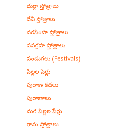
దుర్గా స్తోత్రాలు
దేవీ స్తోత్రాలు
నరసింహ స్తోత్రాలు
నవగ్రహ స్తోత్రాలు
పండుగలు (Festivals)
పిల్లల పేర్లు
పురాణ కథలు
పురాణాలు
మగ పిల్లల పేర్లు
రామ స్తోత్రాలు