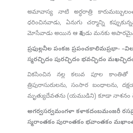
అమావాస్య నాటి అర్ధరాత్రి కారుమబ్బు
ధరించినవాడు, ఏనుగు చర్మాన్ని కప్పుకున్
మోసేవాడు అయిన ఆ శివుడు మనకు అపారమై
ప్రఫుల్లనీల పంకజ ప్రపంచకాలిమప్రభా-
–
విల
స్మరచ్ఛిదం పురచ్ఛిదం భవచ్ఛిదం మఖచ్ఛిద
వికసించిన నల్ల కలువ పూల కాంతితో
త్రిపురాసురులను, సంసార బంధాలను, దక్షయజ
మృత్యుదేవతను (యముడిని) కూడా నాశనం చేసిన 
అగర్వసర్వమంగళా కళాకదంబమంజరీ
రసప
స్మరాంతకం పురాంతకం భవాంతకం మఖాం