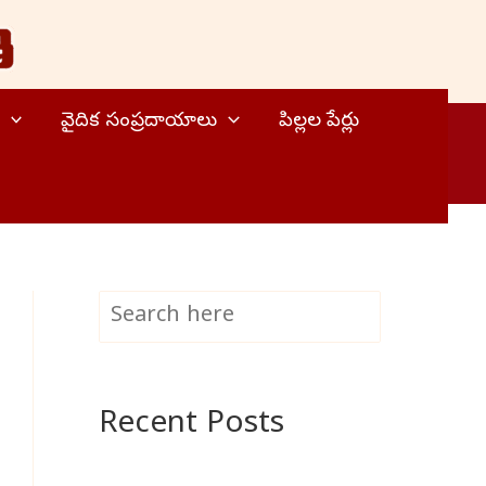
వైదిక సంప్రదాయాలు
పిల్లల పేర్లు
S
Search
e
a
Recent Posts
r
c