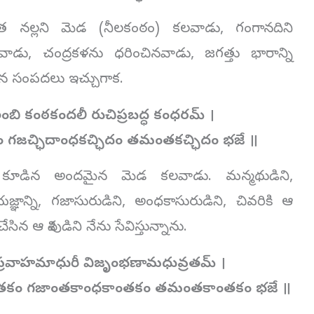
లంత నల్లని మెడ (నీలకంఠం) కలవాడు, గంగానదిని
నవాడు, చంద్రకళను ధరించినవాడు, జగత్తు భారాన్ని
న సంపదలు ఇచ్చుగాక.
ంబి కంఠకందలీ రుచిప్రబద్ధ కంధరమ్ ।
ం
గజచ్ఛిదాంధకచ్ఛిదం తమంతకచ్ఛిదం భజే ॥
 కూడిన అందమైన మెడ కలవాడు. మన్మథుడిని,
్ఞాన్ని, గజాసురుడిని, అంధకాసురుడిని, చివరికి ఆ
ఆ శివుడిని నేను సేవిస్తున్నాను.
్రవాహమాధురీ విజృంభణామధువ్రతమ్ ।
తకం
గజాంతకాంధకాంతకం తమంతకాంతకం భజే ॥