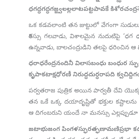
ధగద్ధగద్ధగజ్జ్వలల్లలాటపట్టపావకే
కిశోరచంద్ర
ఒక కడవలాంటి తన జుట్టులో వేగంగా సుడులు తి
శిరస్సు గలవాడు, విశాలమైన నుదుటిపై ‘ధగ
ఉన్నవాడు, బాలచంద్రుడిని తలపై ధరించిన ఆ శివు
ధరాధరేంద్రనందినీ విలాసబంధు బంధుర
స్ఫ
కృపాకటాక్షధోరణీ నిరుద్ధదుర్ధరాపది
క్వచిద్ద
పర్వతరాజ పుత్రిక అయిన పార్వతీ దేవి య
తన ఒకే ఒక్క దయాదృష్టితో భక్తుల కష్టాలను ఇ
ఆ దిగంబరుని యందే నా మనస్సు ఎల్లప్పుడూ 
జటాభుజంగ పింగళస్ఫురత్ఫణామణిప్రభా
కద