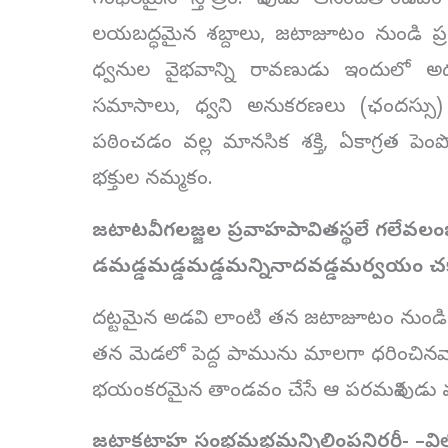
గంభీరమైన స్తోత్రం. శివుడు ఆనందతాండవం
లయబద్ధమైన శబ్దాలు, జటాజూటం నుండి ప
ధ్వనుల వైభవాన్ని రావణుడు ఇందులో అద్భ
సమాసాలు, ధ్వని అనుకరణలు (ఛందస్సు) 
పఠించడం వల్ల మానసిక శక్తి, ఏకాగ్రత పె
భక్తుల నమ్మకం.
జటాటవీగలజ్జల ప్రవాహపావితస్థలే
గలేవలం
డమడ్డమడ్డమడ్డమన్నినాదవడ్డమర్వయం
చ
దట్టమైన అడవి లాంటి తన జటాజూటం నుండి ప
తన మెడలో పెద్ద పామును మాలగా ధరించినవాడ
భయంకరమైన తాండవం చేసే ఆ పరమశివుడు మన
జటాకటాహ సంభ్రమభ్రమన్నిలింపనిర్ఝరీ-
–
వి