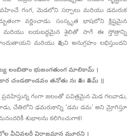
 లేదా రుద్రతాండవం చేసేటప్పుడు ఆయన సృష్టించే
్రవహించే గంగ, మెడలోని సర్పాలు మరియు డమరుక
ుతంగా వర్ణించాడు. సంస్కృత భాషలోని క్లిష్టమైన
మరియు లయబద్ధమైన శైలితో సాగే ఈ స్తోత్రాన్ని
ంపొందుతాయని మరియు శివుని అనుగ్రహం లభిస్తుందని
బ్య లంబితాం భుజంగతుంగ మాలికామ్ ।
కార చండతాండవం తనోతు నః శివః శివమ్ ॥
్రవహిస్తున్న గంగా జలంతో పవిత్రమైన మెడ గలవాడు,
ు, చేతిలోని ఢమరుకాన్ని ‘డమ డమ’ అని మ్రోగిస్తూ
ందరికీ శుభాలను కలిగించుగాక!
లోల వీచివల్లరీ విరాజమాన మూర్ధని ।