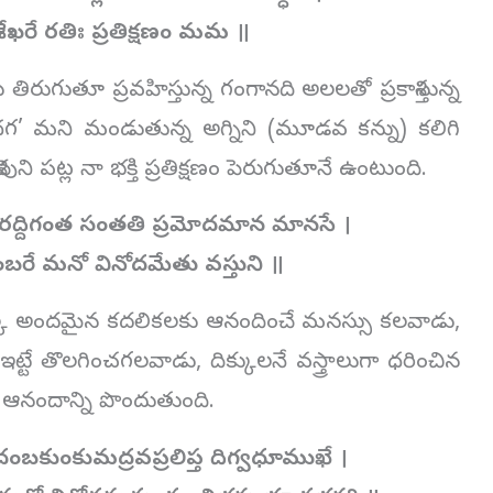
శేఖరే రతిః ప్రతిక్షణం మమ ॥
రుగుతూ ప్రవహిస్తున్న గంగానది అలలతో ప్రకాశిస్తున్న
 ధగ’ మని మండుతున్న అగ్నిని (మూడవ కన్ను) కలిగి
ని పట్ల నా భక్తి ప్రతిక్షణం పెరుగుతూనే ఉంటుంది.
ురద్దిగంత సంతతి ప్రమోదమాన మానసే ।
ిగంబరే మనో వినోదమేతు వస్తుని ॥
ొక్క అందమైన కదలికలకు ఆనందించే మనస్సు కలవాడు,
ట్టే తొలగించగలవాడు, దిక్కులనే వస్త్రాలుగా ధరించిన
ఆనందాన్ని పొందుతుంది.
ంబకుంకుమద్రవప్రలిప్త దిగ్వధూముఖే ।