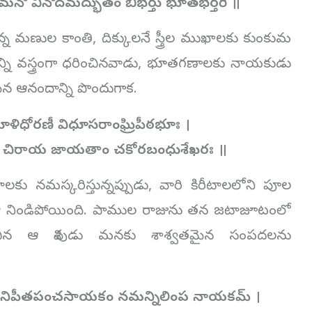
మనో వినోదమద్భుతం బిభర్తు భూతభర్తరి ॥
ణుల కాంతి, దిక్కులనే స్త్రీల ముఖాలకు కుంకుమ
ర్మాన్ని వస్త్రంగా ధరించినవాడు, భూతగణాలకు నాయకుడు
న ఆనందాన్ని పొందుగాక.
ూళిధోరణీ విధూసరాంఘ్రిపీఠభూః ।
రియై చిరాయ జాయతాం చకోరబంధుశేఖరః ॥
లకు నమస్కరిస్తున్నప్పుడు, వారి కిరీటాలలోని పూల
ంతా నిండిపోయింది. పాముల రాజును తన జటాజూటంలో
ధరించిన ఆ శివుడు మనకు శాశ్వతమైన సంపదలను
నిపీతపంచసాయకం నమన్నిలింప నాయకమ్ ।