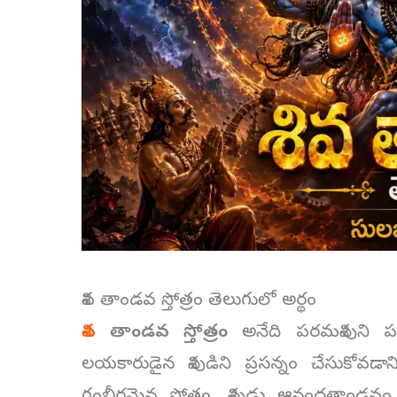
శివ తాండవ స్తోత్రం తెలుగులో అర్థం
శివ
తాండవ స్తోత్రం
అనేది పరమశివుని ప
లయకారుడైన శివుడిని ప్రసన్నం చేసుకోవడ