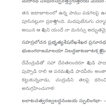
మదాంధ సింధురస్ఫురత్త్వగుత్తరీయ మేదురే
తన జటాజూటంలో ఉన్న పాము పడగలపై ఉన్న మ
పూసినట్లుగా ప్రకాశిస్తోంది. మదపుటేనుగు చ
అయిన ఆ శివుని యందే నా మనస్సు అద్భుతమై
సహస్రలోచన ప్రభృత్యశేషలేఖశేఖర
ప్రసూనధ
భుజంగరాజమాలయా నిబద్ధజాటజూటక
శ్
దేవేంద్రుడితో సహా దేవతలందరూ శివుడి పాదా
పుప్పొడి రాలి ఆ పరమశివుడి పాదపీఠం అ
కట్టుకున్నవాడు, చంద్రుడిని తలపై 
అనుగ్రహించుగాక!
లలాటచత్వరజ్వలద్ధనంజయ స్ఫులింగభా-
–