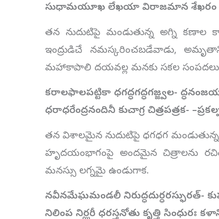
సుధామయూఖ లేఖయా విరాజమాన శేఖరం
తన నుదుటిపై మండుతున్న అగ్ని కణాల క
ఇంద్రుడిచే నమస్కరించబడేవాడు, అమృతాన్ని
మహాకాపాలి దయవల్ల మనకు సకల సంపదలు 
కరాలఫాలపట్టికా ధగద్ధగద్ధగజ్జ్వల-
ద్ధనంజయ
ధరాధరేంద్రనందినీ కుచాగ్ర చిత్రపత్రక-
–
ప్రకల
తన విశాలమైన నుదుటిపై ధగధగ మండుతున్న అగ
హృదయంభాగంపై అందమైన చిత్రాలను రచించ
మనస్సు లగ్నమై ఉండుగాక.
నవీనమేఘమండలీ నిరుద్ధదుర్ధరస్ఫురత్-
కు
నిలింప నిర్ఝరీ ధరస్తనోతు కృత్తి సింధురః
కళాన