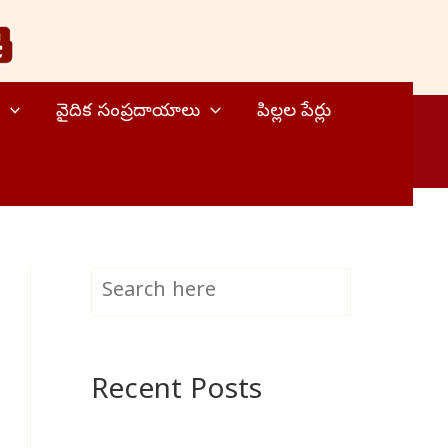
వైదిక సంప్రదాయాలు
పిల్లల పేర్లు
S
Search
e
a
Recent Posts
r
c