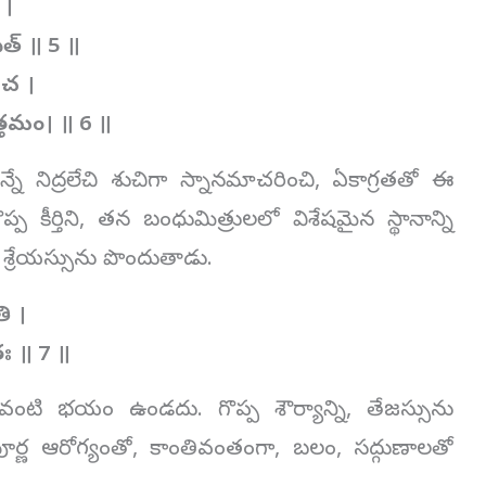
 ।
ేత్ ॥
5
॥
 చ ।
ుత్తమం। ॥
6
॥
న్నే నిద్రలేచి శుచిగా స్నానమాచరించి, ఏకాగ్రతతో ఈ
ప్ప కీర్తిని, తన బంధుమిత్రులలో విశేషమైన స్థానాన్ని
 శ్రేయస్సును పొందుతాడు.
ి ।
తః ॥
7
॥
ంటి భయం ఉండదు. గొప్ప శౌర్యాన్ని, తేజస్సును
ర్ణ ఆరోగ్యంతో, కాంతివంతంగా, బలం, సద్గుణాలతో