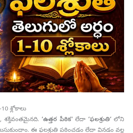
-10 శ్లోకాలు
, శక్తివంతమైనది.
‘
ఉత్తర పీఠిక
‘
లేదా
‘
ఫలశ్రుతి
‘
లోని
 తెలుసుకుందాం. ఈ ఫలశ్రుతి పఠించడం లేదా వినడం వల్ల