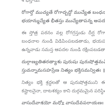
శోభిస్తాడు.
రోగార్తో ముచ్యతే రోగాద్బద్ధో ముచ్యేత బంధన
భయాన్ముచ్యేత భీతస్తు ముచ్యేతాపన్న ఆప
ఈ స్తోత్ర పఠనం వల్ల రోగగ్రస్తుడు దీర్ఘ ర
బంధనాల నుండి విడిపింపబడతాడు, భ
ఉన్నవాడు సమస్త ఆపదల నుండి రక్షింపబడత
దుర్గాణ్యతితరత్యాశు పురుషః పురుషోత్తమ
స్తువన్నామసహస్రేణ నిత్యం భక్తిసమన్వితః 
నిత్యం భక్తి శ్రద్ధలతో ఆ పురుషోత్తమున
కష్టాలనైనా, దాటశక్యం కాని దుర్గమమైన పరిస్
వాసుదేవాశ్రయో మర్త్యో వాసుదేవపరాయణః 