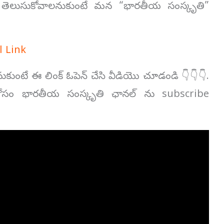
ులో తెలుసుకోవాలనుకుంటే మన “భారతీయ సంస్కృతి”
 Link
ంటే ఈ లింక్ ఓపెన్ చేసి వీడియొ చూడండి 👇👇👇.
 కోసం భారతీయ సంస్కృతి ఛానల్ ను subscribe