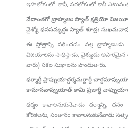
ఇహలోకంలో కానీ, పరలోకంలో కానీ ఎటువం
వేదాంతగో బ్రాహ్మణః స్యాత్ క్షత్రియో విజయీ
వైశ్యో ధనసమృద్ధః స్యాత్ శూద్రః సుఖమవా
ఈ స్తోత్రాన్ని పఠించడం వల్ల బ్రాహ్మణుడు
విజయాలను సాధిస్తాడు, వైశ్యుడు అపారమై
వారు) సకల సుఖాలను పొందుతారు.
ధర్మార్థీ ప్రాప్నుయాద్ధర్మమర్థార్థీ చార్థమాప్నుయ
కామానవాప్నుయాత్ కామీ ప్రజార్థీ చాప్నుయా
ధర్మం కావాలనుకునేవాడు ధర్మాన్ని, ధనం 
కోరికలను, సంతానం కావాలనుకునేవాడు సత్సం