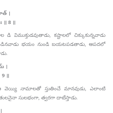
ాత్ ।
దః ॥
8
॥
ోగాల డి విముక్తుడవుతాడు, కష్టాలలో చిక్కుకున్నవాడు
యపడినవాడు భయం నుండి బయటపడతాడు, ఆపదలో
ాడు.
మ్ ।
॥
9
॥
ి ఈ వెయ్యి నామాలతో స్తుతించే మానవుడు, ఎలాంటి
థితులనైనా సులభంగా, త్వరగా దాటేస్తాడు.
।