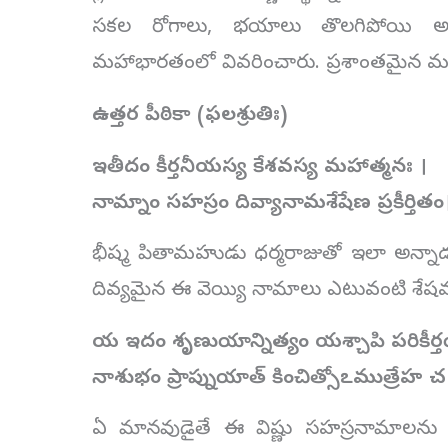
సకల రోగాలు, భయాలు తొలగిపోయి అష్టైశ్వ
మహాభారతంలో వివరించారు. ప్రశాంతమైన మనసుత
ఉత్తర పీఠికా (ఫలశ్రుతిః)
ఇతీదం కీర్తనీయస్య కేశవస్య మహాత్మనః ।
నామ్నాం సహస్రం దివ్యానామశేషేణ ప్రకీర్తిత
భీష్మ పితామహుడు ధర్మరాజుతో ఇలా అన్నాడ
దివ్యమైన ఈ వెయ్యి నామాలు ఎటువంటి శేషము
య ఇదం శృణుయాన్నిత్యం యశ్చాపి పరికీర్
నాశుభం ప్రాప్నుయాత్ కించిత్సోఽముత్రేహ
ఏ మానవుడైతే ఈ విష్ణు సహస్రనామాలను ని