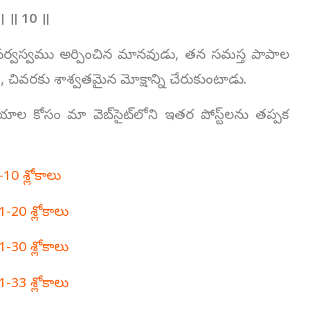
ం। ॥
10
॥
ే సర్వస్వము అర్పించిన మానవుడు, తన సమస్త పాపాల
ై, చివరకు శాశ్వతమైన మోక్షాన్ని చేరుకుంటాడు.
 విషయాల కోసం మా వెబ్‌సైట్‌లోని ఇతర పోస్ట్‌లను తప్పక
-10 శ్లోకాలు
1-20 శ్లోకాలు
1-30 శ్లోకాలు
1-33 శ్లోకాలు