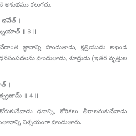
టి అశుభము కలుగదు.
 భవేత్ ।
ప్నుయాత్ ॥
3
॥
 వేదాంత జ్ఞానాన్ని పొందుతాడు, క్షత్రియుడు అఖండ
న ధనసంపదలను పొందుతాడు, శూద్రుడు (ఇతర వృత్తుల
ాత్ ।
త్ప్రజామ్ ॥
4
॥
కోరుకునేవాడు ధనాన్ని, కోరికలు తీరాలనుకునేవాడు
తానాన్ని నిశ్చయంగా పొందుతారు.