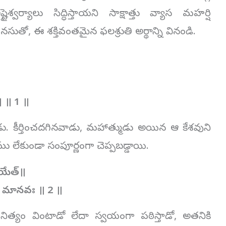
ర్యాలు సిద్ధిస్తాయని సాక్షాత్తు వ్యాస మహర్షి
ో, ఈ శక్తివంతమైన ఫలశ్రుతి అర్థాన్ని వినండి.
ం। ॥
1
॥
ు. కీర్తించదగినవాడు, మహాత్ముడు అయిన ఆ కేశవుని
 లేకుండా సంపూర్ణంగా చెప్పబడ్డాయి.
తయేత్॥
 చ మానవః ॥
2
॥
త్యం వింటాడో లేదా స్వయంగా పఠిస్తాడో, అతనికి