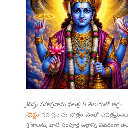
శ్రీ విష్ణు సహస్రనామ ఫలశ్రుతి తెలుగులో అర్థం 1
శ్రీ
విష్ణు
సహస్రనామ స్తోత్రం ఎంతో పవిత్రమైనది
శ్లోకాలను, వాటి సంపూర్ణ అర్థాన్ని వివరంగా