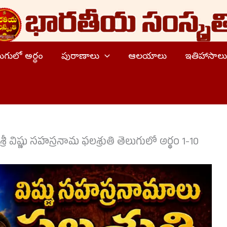
ెలుగులో అర్థం
పురాణాలు
ఆలయాలు
ఇతిహాసాలు
శ్రీ విష్ణు సహస్రనామ ఫలశ్రుతి తెలుగులో అర్థం 1-10