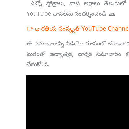
ఎన్నో స్తోత్రాలు, వాటి అర్థాలు తెలుగ
YouTube ఛానల్‌ను సందర్శించండి. 🙏
👉 భారతీయ సంస్కృతి YouTube Channel
ఈ సమాచారాన్ని వీడియొ రూపంలో చూడాలనుకు
మరెంతో ఆధ్యాత్మిక, ధార్మిక సమాచారం
చేసుకోండి.