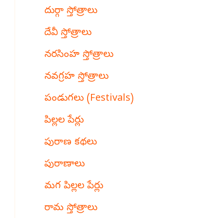
దుర్గా స్తోత్రాలు
దేవీ స్తోత్రాలు
నరసింహ స్తోత్రాలు
నవగ్రహ స్తోత్రాలు
పండుగలు (Festivals)
పిల్లల పేర్లు
పురాణ కథలు
పురాణాలు
మగ పిల్లల పేర్లు
రామ స్తోత్రాలు