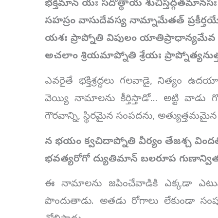
భక్తిమాన్ యః సదోత్థాయ శుచిస్తద్గతమానసః
సహస్రం వాసుదేవస్య నామ్నామేతత్ ప్రకీర్తయ
యశః ప్రాప్నోతి విపులం యాతిప్రాధాన్యమేవ
అచలాం శ్రియమాప్నోతి శ్రేయః ప్రాప్నోత్యన
ఎవరైతే భక్తిశ్రద్ధలు గలవాడై, నిత్యం ఉదయా
వెయ్యి నామాలను కీర్తిస్తాడో… అట్టి వాడు గొ
గౌరవాన్ని, స్థిరమైన సంపదను, అత్యుత్తమమైన
న భయం క్వచిదాప్నోతి వీర్యం తేజశ్చ విందత
భవత్యరోగో ద్యుతిమాన్ బలరూప గుణాన్వి
ఈ నామాలను జపించేవాడికి ఎక్కడా ఎటువ
పొందుతాడు. అతడు రోగాలు లేకుండా సంపూ