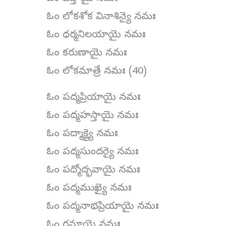
ఓం లోకశోక వినాశిన్యై నమః
ఓం ధర్మనిలయాయై నమః
ఓం కరుణాయై నమః
ఓం లోకమాత్రే నమః (40)
ఓం పద్మప్రియాయై నమః
ఓం పద్మహస్తాయై నమః
ఓం పద్మాక్ష్యై నమః
ఓం పద్మసుందర్యై నమః
ఓం పద్మోద్భవాయై నమః
ఓం పద్మముఖ్యై నమః
ఓం పద్మనాభప్రియాయై నమః
ఓం రమాయై నమః