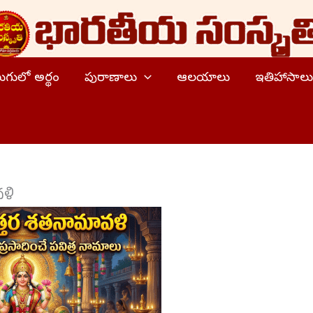
ెలుగులో అర్థం
పురాణాలు
ఆలయాలు
ఇతిహాసాలు
వళి