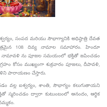
 ఐశ్వర్యం, సంపద మరియు సౌభాగ్యానికి అధిష్ఠాత్రి దేవత
పవిత్రమైన 108 దివ్య నామాల సమాహారం. హిందూ
్తర శత నామావళి ను పూజల సమయంలో భక్తితో జపించడం
 అనుగ్రహం కోసం ముఖ్యంగా శుక్రవారం పూజలు, దీపావళి,
ళిని పారాయణం చేస్తారు.
ం వల్ల ఐశ్వర్యం, శాంతి, సౌభాగ్యం కలుగుతాయని
్తితో స్మరించడం ద్వారా కుటుంబంలో ఆనందం, ఆర్థిక
నమ్మకం.