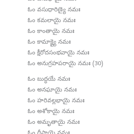
ఓం వసుధారిణ్యై నమః
ఓం కమలాయై నమః
ఓం కాంతాయై నమః
ఓం కామాక్ష్యై నమః
ఓం క్షీరోదసంభవాయై నమః
ఓం అనుగ్రహపరాయై నమః (30)
ఓం బుద్ధయే నమః
ఓం అనఘాయై నమః
ఓం హరివల్లభాయై నమః
ఓం అశోకాయై నమః
ఓం అమృతాయై నమః
ఓం దీప్తాయై నమః