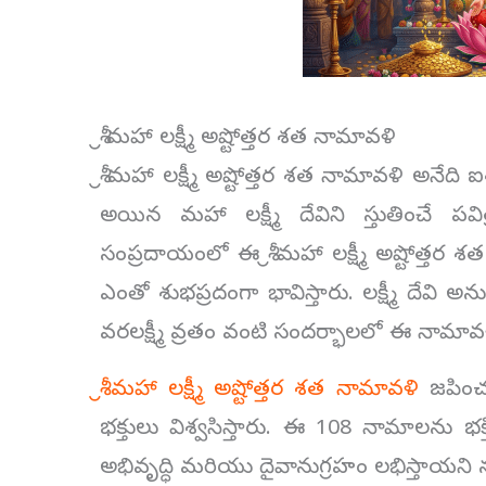
శ్రీ మహా లక్ష్మీ అష్టోత్తర శత నామావళి
శ్రీ మహా లక్ష్మీ అష్టోత్తర శత నామావళి అనేది
అయిన మహా లక్ష్మీ దేవిని స్తుతించే 
సంప్రదాయంలో ఈ శ్రీ మహా లక్ష్మీ అష్టోత
ఎంతో శుభప్రదంగా భావిస్తారు. లక్ష్మీ దేవి
వరలక్ష్మీ వ్రతం వంటి సందర్భాలలో ఈ నామావ
శ్రీ మహా లక్ష్మీ అష్టోత్తర శత నామావళి
జపించడ
భక్తులు విశ్వసిస్తారు. ఈ 108 నామాలను భక
అభివృద్ధి మరియు దైవానుగ్రహం లభిస్తాయని 