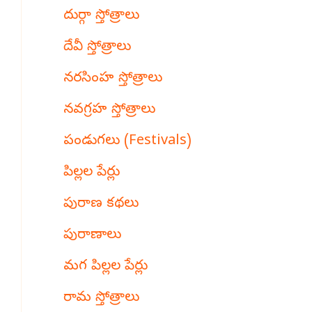
దుర్గా స్తోత్రాలు
దేవీ స్తోత్రాలు
నరసింహ స్తోత్రాలు
నవగ్రహ స్తోత్రాలు
పండుగలు (Festivals)
పిల్లల పేర్లు
పురాణ కథలు
పురాణాలు
మగ పిల్లల పేర్లు
రామ స్తోత్రాలు