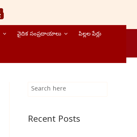
వైదిక సంప్రదాయాలు
పిల్లల పేర్లు
S
Search
e
a
Recent Posts
r
c