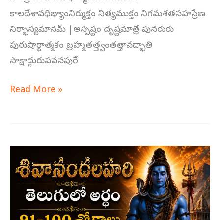
కాలదేశావధిభ్యాంనిర్ముక్తం నిత్యముక్తం నిగమశతసహస్రేణ
నిర్భాస్యమానమ్ |అస్పష్టం దృష్టమాత్రే పునరురు
పురుషార్థాత్మకం బ్రహ్మతత్త్వంతత్తావద్భాతి
సాక్షాద్గురుపవనపురే
Read More »
శివానందలహరి
తెలుగులో
అర్థం
91-
100