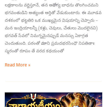
లక్షణాలను వర్ణిస్తూనే, తన అనారోగ్య బాధను తొలగించమని
భగవంతుడిని అత్యంత ఆర్తితో వేడుకుంటారు. ఈ మూడవ
దశకంలో భట్టతిరి ఒక ముఖ్యమైన విషయాన్ని చెప్పారు –
మన ఇంద్రియాలన్నీ (కళ్లు, చెవులు, చేతులు మొదలైనవి)
భగవత్ సేవలో నిమగ్నమైనప్పుడే మనస్సు ఏకాగ్రత
చెందుతుంది. పఠంతో నామాని ప్రమదభరసింధౌ నిపతితాః
స్మరంతో రూపం తే వరద కథయంతో
Read More »
రెండవ
దశకo