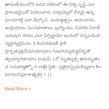
నారాయణీయంలోని ఐదవ దశకంలో ఈ విశ్వ సృష్టి ఎలా
ప్రారంభమైందో వివరించారు. పరబ్రహ్మలో లీనమై ఉన్న
మాయాశక్తి ఎలా మేల్కొని, మహత్తత్త్వం, అహంకారం,
ఇంద్రియాలు, పంచభూతాలు, బ్రహ్మాండం, చివరకు విరాట్
పురుషుని రూపం ఎలా ఏర్పడ్డాయో ఇందులో చెప్పబడింది.
వ్యక్తావ్యక్తమిదం న కించిదభవత్ ప్రాక్
ప్రాకృతప్రక్షయేమాయాయాం గుణసామ్యరుద్ధవికృతౌ
త్వయ్యాగతాయాం లయమ్ |నో మృత్యుశ్చ తదామృతం
చ సమభూన్నాహ్నో న రాత్రేః స్థితి-–స్తత్రైకస్త్వమశిష్యథాః కిల
పరానందప్రకాశాత్మనా || 1 ||
Read More »