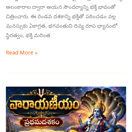
అలంకారాల ద్వారా ఆయన సౌందర్యాన్ని భక్తి భావంతో
చిత్రించారు. ఈ రెండవ దశకాన్ని భక్తితో పఠించడం వల్ల
మనస్సుకు ఏకాగ్రత, భగవంతుని దివ్య రూప ధ్యానంలో
స్థిరత్వం, భక్తి మరింత
Read More »
ప్రథమదశకం
–
భగవతః
స్వరూపం
తథా