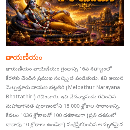
నారాయణీయం
నారాయణీయం నారాయణీయం గ్రంథాన్ని 16వ శతాబ్దంలో
కేరళకు చెందిన ప్రముఖ సంస్కృత పండితుడు, కవి అయిన
మేల్పత్తూరు నారాయణ భట్టతిరి (Melpathur Narayana
Bhattathiri) రచించారు. ఇది వేదవ్యాసుడు రచించిన
మహాభాగవత పురాణంలోని 18,000 శ్లోకాల సారాంశాన్ని,
కేవలం 1036 శ్లోకాలతో 100 దశకాలుగా (ప్రతి దశకంలో
దాదాపు 10 శ్లోకాలు ఉండేలా) సంక్షిప్తీకరించిన అద్భుతమైన