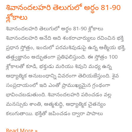
శివానందలహరి తెలుగులో అర్థం 81-90
శ్లోకాలు
శివానందలహరి తెలుగులో అర్థం 81-90 శ్లోకాలు
శివానందలహరి అనేది ఆది శంకరాచార్యులు రచించిన భక్తి
ప్రధాన స్తోత్రం, ఇందులో పరమశివుడుపై ఉన్న ఆత్మీయ భక్తి,
తత్త్వజ్ఞానం అద్భుతంగా ప్రతిఫలిస్తుంది. ఈ స్తోత్రం 100
శ్లోకాలతో కూడి, భక్తుడు మరియు శివుని మధ్య ఉన్న
ఆధ్యాత్మిక అనుబంధాన్ని వివరంగా తెలియజేస్తుంది. శైవ
సంప్రదాయంలో ఇది ఎంతో ప్రాముఖ్యమైన గ్రంథంగా
భావించబడుతుంది. శివానందలహరి పఠించడం వల్ల
మనస్సుకు శాంతి, ఆత్మశుద్ధి, ఆధ్యాత్మిక చైతన్యం
కలుగుతాయి. భక్తితో జపించడం ద్వారా పాపాలు
Read More »