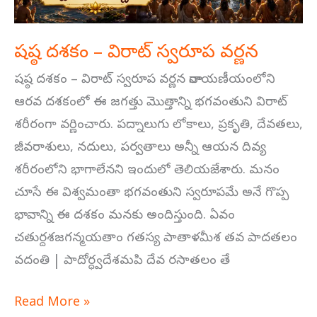
షష్ఠ దశకం – విరాట్ స్వరూప వర్ణన
షష్ఠ దశకం – విరాట్ స్వరూప వర్ణన నారాయణీయంలోని
ఆరవ దశకంలో ఈ జగత్తు మొత్తాన్ని భగవంతుని విరాట్
శరీరంగా వర్ణించారు. పద్నాలుగు లోకాలు, ప్రకృతి, దేవతలు,
జీవరాశులు, నదులు, పర్వతాలు అన్నీ ఆయన దివ్య
శరీరంలోని భాగాలేనని ఇందులో తెలియజేశారు. మనం
చూసే ఈ విశ్వమంతా భగవంతుని స్వరూపమే అనే గొప్ప
భావాన్ని ఈ దశకం మనకు అందిస్తుంది. ఏవం
చతుర్దశజగన్మయతాం గతస్య పాతాళమీశ తవ పాదతలం
వదంతి | పాదోర్ధ్వదేశమపి దేవ రసాతలం తే
Read More »