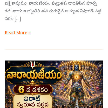
భక్తి కావ్యము. నారాయణీయం పుట్టుకకు దారితీసిన పూర్వ
కథ: నారాయణ భట్టతిరి తన గురువైన అచ్యుత పిషారడి వద్ద
సకల […]
Read More »
షష్ఠ
దశకం
–
విరాట్
స్వరూప
వర్ణన