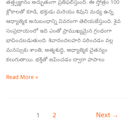
తత్త్వజ్ఞానం అద్భుతంగా ప్రతిఫలిస్తుంది. ఈ స్తోత్రం 100
శ్లోకాలతో కూడి, భక్తుడు మరియు శివుని మధ్య ఉన్న
ఆధ్యాత్మిక అనుబంధాన్ని వివరంగా తెలియజేస్తుంది. శైవ
సంప్రదాయంలో ఇది ఎంతో ప్రాముఖ్యమైన గ్రంథంగా
భావించబడుతుంది. శివానందలహరి పఠించడం వల్ల
మనస్సుకు శాంతి, ఆత్మశుద్ధి, ఆధ్యాత్మిక చైతన్యం
కలుగుతాయి. భక్తితో జపించడం ద్వారా పాపాలు
Read More »
1
2
Next
→