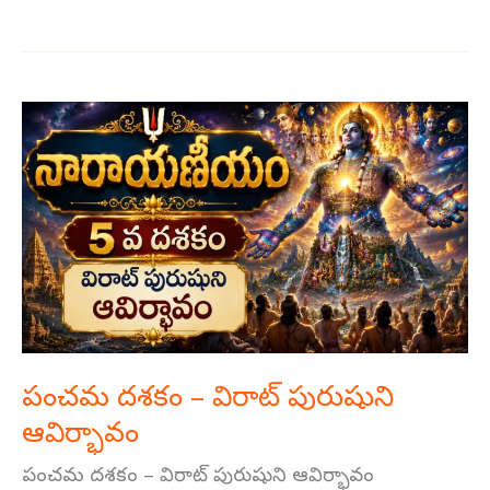
పంచమ
దశకం
–
విరాట్
పురుషుని
ఆవిర్భావం
పంచమ దశకం – విరాట్ పురుషుని
ఆవిర్భావం
పంచమ దశకం – విరాట్ పురుషుని ఆవిర్భావం