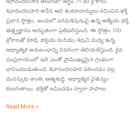
శివానందలహరి తెలుగులో అర్థం 71-80 శ్లోకాలు
శివానందలహరి అనేది ఆది శంకరాచార్యులు రచించిన భక్తి
ప్రధాన స్తోత్రం, ఇందులో పరమశివుడుపై ఉన్న ఆత్మీయ భక్తి,
తత్త్వజ్ఞానం అద్భుతంగా ప్రతిఫలిస్తుంది. ఈ స్తోత్రం 100
శ్లోకాలతో కూడి, భక్తుడు మరియు శివుని మధ్య ఉన్న
ఆధ్యాత్మిక అనుబంధాన్ని వివరంగా తెలియజేస్తుంది. శైవ
సంప్రదాయంలో ఇది ఎంతో ప్రాముఖ్యమైన గ్రంథంగా
భావించబడుతుంది. శివానందలహరి పఠించడం వల్ల
మనస్సుకు శాంతి, ఆత్మశుద్ధి, ఆధ్యాత్మిక చైతన్యం
కలుగుతాయి. భక్తితో జపించడం ద్వారా పాపాలు
Read More »