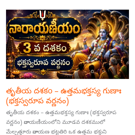
తృతీయ
దశకo
–
ఉత్తమభక్తస్య
గుణాః
(భక్తస్వరూప
వర్ణనం)
తృతీయ దశకo – ఉత్తమభక్తస్య గుణాః
(భక్తస్వరూప వర్ణనం)
తృతీయ దశకం – ఉత్తమభక్తస్య గుణాః (భక్తస్వరూప
వర్ణనం) నారాయణీయంలోని మూడవ దశకములో
మేల్పత్తూరు నారాయణ భట్టతిరి ఒక ఉత్తమ భక్తుని