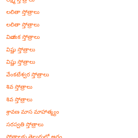
లక్ష్మీ స్తోత్రాలు
లలితా స్తోత్రాలు
లలితా స్తోత్రాలు
వినాయక స్తోత్రాలు
విష్ణు స్తోత్రాలు
విష్ణు స్తోత్రాలు
వేంకటేశ్వర స్తోత్రాలు
శివ స్తోత్రాలు
శివ స్తోత్రాలు
శ్రావణ మాస మాహాత్మ్యం
సరస్వతి స్తోత్రాలు
స్తోత్రాలకు తెలుగులో అర్థం