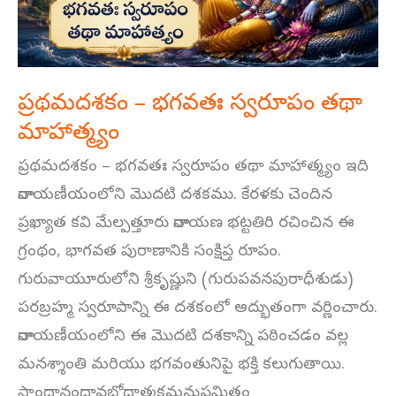
మాహాత్మ్యం
ప్రథమదశకం – భగవతః స్వరూపం తథా
మాహాత్మ్యం
ప్రథమదశకం – భగవతః స్వరూపం తథా మాహాత్మ్యం ఇది
నారాయణీయంలోని మొదటి దశకము. కేరళకు చెందిన
ప్రఖ్యాత కవి మేల్పత్తూరు నారాయణ భట్టతిరి రచించిన ఈ
గ్రంథం, భాగవత పురాణానికి సంక్షిప్త రూపం.
గురువాయూరులోని శ్రీకృష్ణుని (గురుపవనపురాధీశుడు)
పరబ్రహ్మ స్వరూపాన్ని ఈ దశకంలో అద్భుతంగా వర్ణించారు.
నారాయణీయంలోని ఈ మొదటి దశకాన్ని పఠించడం వల్ల
మనశ్శాంతి మరియు భగవంతునిపై భక్తి కలుగుతాయి.
సాంద్రానందావబోధాత్మకమనుపమితం