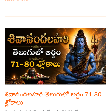
శివానందలహరి
తెలుగులో
అర్థం
71-
80
శ్లోకాలు
శివానందలహరి తెలుగులో అర్థం 71-80
శ్లోకాలు