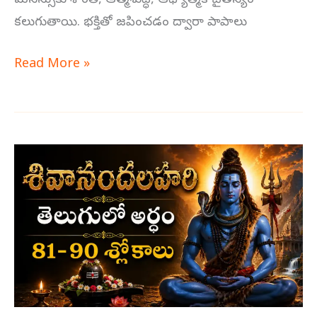
మనస్సుకు శాంతి, ఆత్మశుద్ధి, ఆధ్యాత్మిక చైతన్యం
కలుగుతాయి. భక్తితో జపించడం ద్వారా పాపాలు
Read More »
శివానందలహరి
తెలుగులో
అర్థం
81-
90
శ్లోకాలు