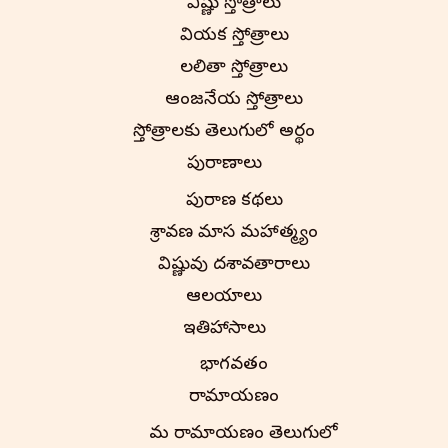
విష్ణు స్తోత్రాలు
వినాయక స్తోత్రాలు
లలితా స్తోత్రాలు
ఆంజనేయ స్తోత్రాలు
స్తోత్రాలకు తెలుగులో అర్థం
పురాణాలు
పురాణ కథలు
శ్రావణ మాస మహాత్మ్యం
విష్ణువు దశావతారాలు
ఆలయాలు
ఇతిహాసాలు
భాగవతం
రామాయణం
నామ రామాయణం తెలుగులో