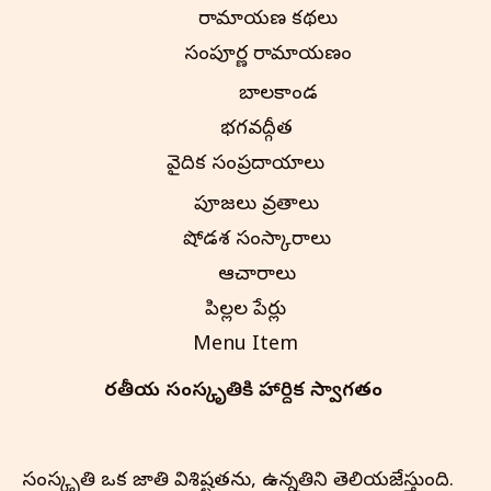
రామాయణ కథలు
సంపూర్ణ రామాయణం
బాలకాండ
భగవద్గీత
వైదిక సంప్రదాయాలు
పూజలు వ్రతాలు
షోడశ సంస్కారాలు
ఆచారాలు
పిల్లల పేర్లు
Menu Item
భారతీయ సంస్కృతి‌కి హార్దిక స్వాగతం
సంస్కృతి ఒక జాతి విశిష్టతను, ఉన్నతిని తెలియజేస్తుంది.