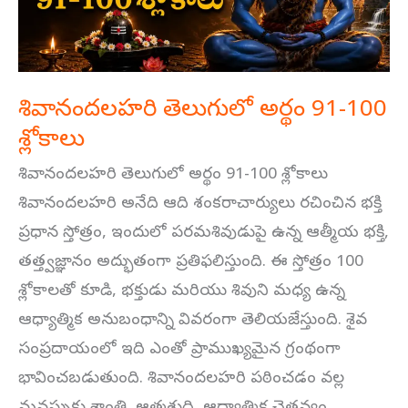
శ్లోకాలు
శివానందలహరి తెలుగులో అర్థం 91-100
శ్లోకాలు
శివానందలహరి తెలుగులో అర్థం 91-100 శ్లోకాలు
శివానందలహరి అనేది ఆది శంకరాచార్యులు రచించిన భక్తి
ప్రధాన స్తోత్రం, ఇందులో పరమశివుడుపై ఉన్న ఆత్మీయ భక్తి,
తత్త్వజ్ఞానం అద్భుతంగా ప్రతిఫలిస్తుంది. ఈ స్తోత్రం 100
శ్లోకాలతో కూడి, భక్తుడు మరియు శివుని మధ్య ఉన్న
ఆధ్యాత్మిక అనుబంధాన్ని వివరంగా తెలియజేస్తుంది. శైవ
సంప్రదాయంలో ఇది ఎంతో ప్రాముఖ్యమైన గ్రంథంగా
భావించబడుతుంది. శివానందలహరి పఠించడం వల్ల