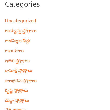
Categories
Uncategorized
అయ్యప్ప స్తోత్రాలు
ఆడపిల్లల పేర్లు
ఆలయాలు
ఇతర స్తోత్రాలు
కామాక్షి స్తోత్రాలు
కాలభైరవ స్తోత్రాలు
కృష్ణ స్తోత్రాలు
దుర్గా స్తోత్రాలు