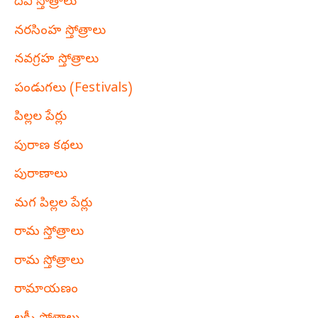
దేవీ స్తోత్రాలు
నరసింహ స్తోత్రాలు
నవగ్రహ స్తోత్రాలు
పండుగలు (Festivals)
పిల్లల పేర్లు
పురాణ కథలు
పురాణాలు
మగ పిల్లల పేర్లు
రామ స్తోత్రాలు
రామ స్తోత్రాలు
రామాయణం