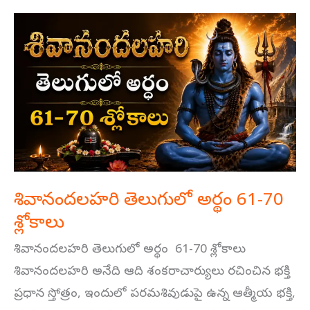
శివానందలహరి
తెలుగులో
అర్థం
61-
70
శ్లోకాలు
శివానందలహరి తెలుగులో అర్థం 61-70
శ్లోకాలు
శివానందలహరి తెలుగులో అర్థం 61-70 శ్లోకాలు
శివానందలహరి అనేది ఆది శంకరాచార్యులు రచించిన భక్తి
ప్రధాన స్తోత్రం, ఇందులో పరమశివుడుపై ఉన్న ఆత్మీయ భక్తి,