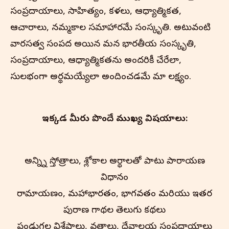
సంప్రదాయాలు, సాహిత్యం, కళలు, ఆధ్యాత్మికత,
ఆచారాలు, నమ్మకాల సమాహారమే సంస్కృతి. అటువంటి
వారసత్వ సంపద అయిన మన భారతీయ సంస్కృతి,
సంప్రదాయాలు, ఆధ్యాత్మికతను అందరికీ చేరేలా,
సులభంగా అర్థమయ్యేలా అందించడమే మా లక్ష్యం.
ఇక్కడ మీరు పొందే ముఖ్య విషయాలు:
అన్న్ని స్తోత్రాలు, శ్లోకాల అర్థాలతో పాటు పారాయణ
విధానం
రామాయణం, మహాభారతం, భాగవతం మరియు ఇతర
పురాణ గాథల తెలుగు కథనాలు
పండుగల విశేషాలు, వ్రతాలు, దేవాలయ సంప్రదాయాలు