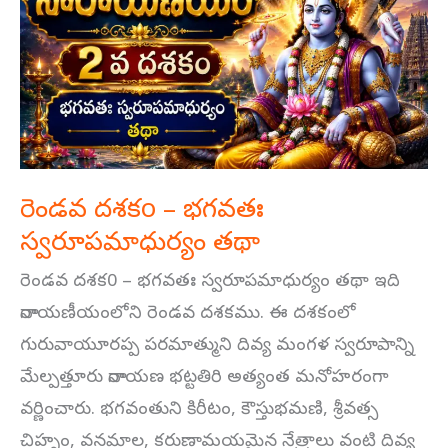
–
భగవతః
స్వరూపమాధుర్యం
తథా
రెండవ దశకo – భగవతః
స్వరూపమాధుర్యం తథా
రెండవ దశక0 – భగవతః స్వరూపమాధుర్యం తథా ఇది
నారాయణీయంలోని రెండవ దశకము. ఈ దశకంలో
గురువాయూరప్ప పరమాత్ముని దివ్య మంగళ స్వరూపాన్ని
మేల్పత్తూరు నారాయణ భట్టతిరి అత్యంత మనోహరంగా
వర్ణించారు. భగవంతుని కిరీటం, కౌస్తుభమణి, శ్రీవత్స
చిహ్నం, వనమాల, కరుణామయమైన నేత్రాలు వంటి దివ్య