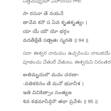
చిత్తమెప్పుడూ విహరించు గాక!
సా రసనా తే నయనే
తావేవ కరౌ స ఏవ కృతకృత్యః ।
యా యే యౌ యో భర్గం
వదతీక్షేతే సదార్చతః స్మరతి ॥ 94 ॥
సదా ఈశ్వర నామము ఉచ్చరించు నాలుకయే నా
పూజించు చేతులే చేతులు. ఈశ్వరుని నిరంతరం 
అతిమృదులౌ మమ చరణా-
-వతికఠినం తే మనో భవానీశ ।
ఇతి విచికిత్సాం సంత్యజ
శివ కథమాసీద్గిరౌ తథా ప్రవేశః ॥ 95 ॥