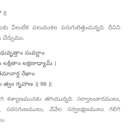
 ॥
వీలులేక పలువంకల పరుగులెత్తుచున్నది. దీనిని
న చేర్చుము.
వృత్తాం సువర్ణాం
్షితాం లక్షణాఢ్యామ్ ।
మానార్థ రేఖాం
ం త్వం గృహాణ ॥ 98 ॥
లిగి కళ్యాణమునకు తగియున్నది. సర్వాలంకారములు,
, సరసగుణములు, వేవేల సర్వలక్షణములు గలిగి
ము.