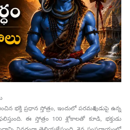
ు
ిన భక్తి ప్రధాన స్తోత్రం, ఇందులో పరమశివుడుపై ఉన్న
ఫలిస్తుంది. ఈ స్తోత్రం 100 శ్లోకాలతో కూడి, భక్తుడు