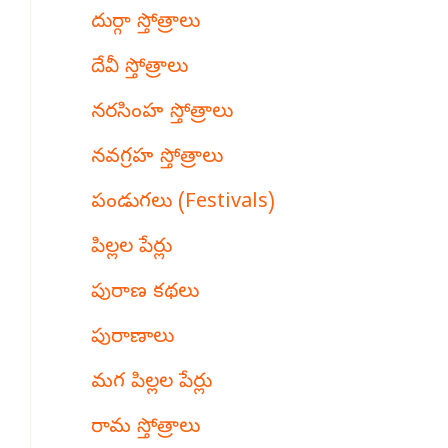
దుర్గా స్తోత్రాలు
దేవీ స్తోత్రాలు
నరసింహ స్తోత్రాలు
నవగ్రహ స్తోత్రాలు
పండుగలు (Festivals)
పిల్లల పేర్లు
పురాణ కథలు
పురాణాలు
మగ పిల్లల పేర్లు
రామ స్తోత్రాలు