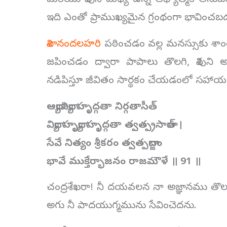
మరియు శివుని మధ్య ఉన్న ఆధ్యాత్మిక అనుబం
ఇది ఎంతో ప్రాముఖ్యమైన గ్రంథంగా భావించబ
శివానందలహరి
పఠించడం వల్ల మనస్సుకు శాంతి, 
జపించడం ద్వారా పాపాలు తొలగి, శివుని అను
నడిపిస్తూ జీవితం సార్థకం చేయడంలో సహా
ఆద్యావిద్యా హృద్గతా నిర్గతాసీత్
విద్యా హృద్యా హృద్గతా త్వత్ప్రసాదాత్ ।
సేవే నిత్యం శ్రీకరం త్వత్పదాబ్జం
భావే ముక్తేర్భాజనం రాజమౌళే ॥ 91 ॥
చంద్రశేఖరా! నీ దయవలన నా అజ్ఞానము తొలగిపో
అగు నీ పాదయుగ్మమును సేవించెదను.