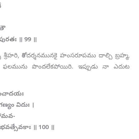
ే
తౌ
పురతః ॥ 99 ॥
రీహరి, శిరోదర్శనమునకై హంసరూపము దాల్చి బ్రహ్మ,
, ఫలమును పొందలేకపోయిరి. ఇప్పుడు నా ఎదుట
ిరించాదయః
ణ్యం విదుః ।
్తోమవ-
ో భవత్సేవకాః ॥ 100 ॥