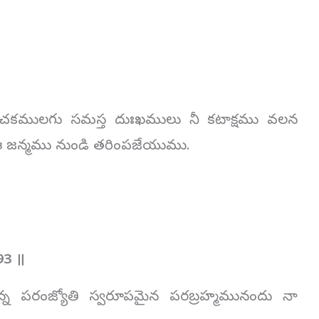
కు సూచకములగు సమస్త దుఃఖములు నీ కటాక్షము వలన
ు ఈ జన్మము నుండి తరింపజేయుము.
3 ॥
్న పరంజ్యోతి స్వరూపమైన పరబ్రహ్మమునందు నా