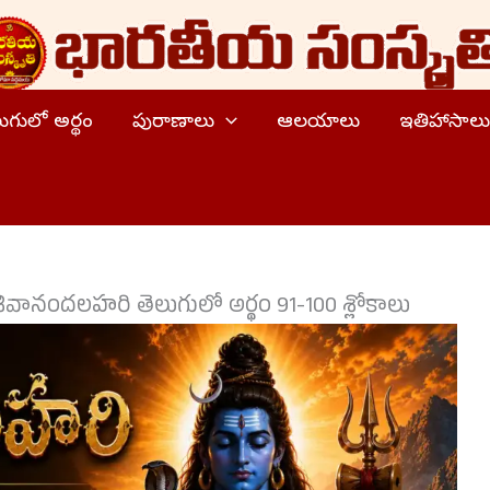
ెలుగులో అర్థం
పురాణాలు
ఆలయాలు
ఇతిహాసాలు
శివానందలహరి తెలుగులో అర్థం 91-100 శ్లోకాలు