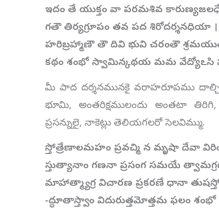
ఇదం తే యుక్తం వా పరమశివ కారుణ్యజలధ
గతౌ తిర్యగ్రూపం తవ పద శిరోదర్శనధియా ।
హరిబ్రహ్మాణౌ తౌ దివి భువి చరంతౌ శ్రమయు
కథం శంభో స్వామిన్కథయ మమ వేద్యోఽసి 
మీ పాద దర్శనమునకై వరాహరూపము దాల్చి శ్
భూమి, అంతరిక్షములందు అంతటా తిరిగి
ప్రసన్నులై, నాకెట్లు తెలియగలరో సెలవిమ్ము.
స్తోత్రేణాలమహం ప్రవచ్మి న మృషా దేవా వ
స్తుత్యానాం గణనా ప్రసంగ సమయే త్వామగ్రగ
మాహాత్మ్యాగ్ర విచారణ ప్రకరణే ధానా తుషస
-ద్ధూతాస్త్వాం విదురుత్తమోత్తమ ఫలం శంభ