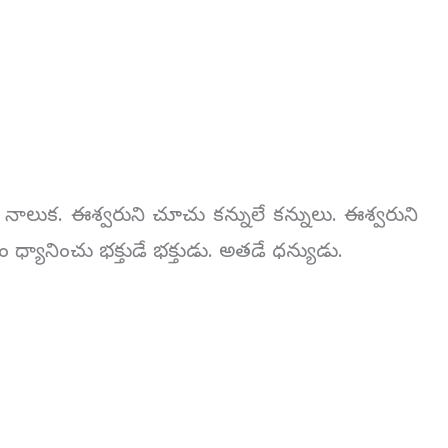
లుక. ఈశ్వరుని చూచు కన్నులే కన్నులు. ఈశ్వరుని
ధ్యానించు భక్తుడే భక్తుడు. అతడే ధన్యుడు.