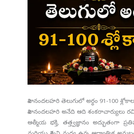
శివానందలహరి తెలుగులో అర్థం 91-100 శ్లోకాల
శివానందలహరి అనేది ఆది శంకరాచార్యులు రచించ
ఆత్మీయ భక్తి, తత్త్వజ్ఞానం అద్భుతంగా ప్రతి