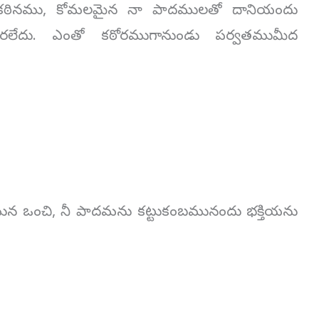
 కఠినము, కోమలమైన నా పాదములతో దానియందు
రలేదు. ఎంతో కఠోరముగానుండు పర్వతముమీద
ున ఒంచి, నీ పాదమను కట్టుకంబమునందు భక్తియను