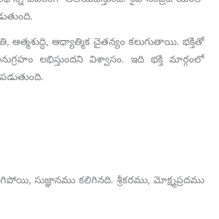
ధాన్ని వివరంగా తెలియజేస్తుంది. శైవ సంప్రదాయంలో
డుతుంది.
ఆత్మశుద్ధి, ఆధ్యాత్మిక చైతన్యం కలుగుతాయి. భక్తితో
గ్రహం లభిస్తుందని విశ్వాసం. ఇది భక్తి మార్గంలో
యపడుతుంది.
యి, సుజ్ఞానము కలిగినది. శ్రీకరము, మోక్ష్మప్రదము