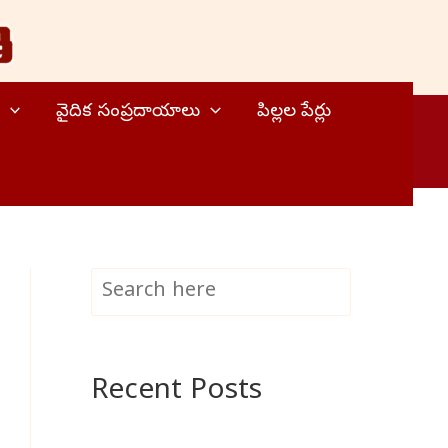
వైదిక సంప్రదాయాలు
పిల్లల పేర్లు
S
Search
e
a
Recent Posts
r
c