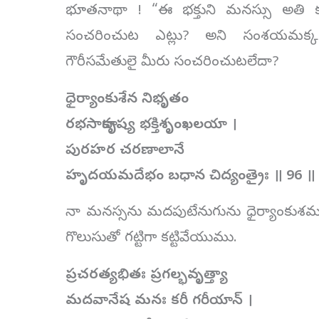
భూతనాథా ! “ఈ భక్తుని మనస్సు అతి
సంచరించుట ఎట్లు? అని సంశయమక్క
గౌరీసమేతులై మీరు సంచరించుటలేదా?
ధైర్యాంకుశేన నిభృతం
రభసాదాకృష్య భక్తిశృంఖలయా ।
పురహర చరణాలానే
హృదయమదేభం బధాన చిద్యంత్రైః ॥ 96 ॥
నా మనస్సను మదపుటేనుగును ధైర్యాంకుశమ
గొలుసుతో గట్టిగా కట్టివేయుము.
ప్రచరత్యభితః ప్రగల్భవృత్త్యా
మదవానేష మనః కరీ గరీయాన్ ।