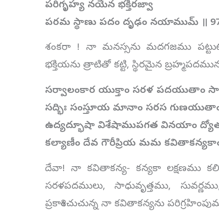
పరిగృహ్య నయేన భక్తిరజ్వా
పరమ స్థాణు పదం దృఢం నయాముమ్ ॥ 97
శంకరా ! నా మనస్సను మదగజము పట్టుటకు 
భక్తియను త్రాటితో కట్టి, స్థిరమైన బ్రహ్మపదము
సర్వాలంకార యుక్తాం సరళ పదయుతాం సాధు
సద్భిః సంస్తూయ మానాం సరస గుణయుతాం లక
ఉద్యద్భూషా విశేషాముపగత వినయాం ద్యోత
కల్యాణీం దేవ గౌరీప్రియ మమ కవితాకన్యకా
దేవా! నా కవితాకన్య- కన్యకా లక్షణము క
సరళపదములు, సాధువృత్తము, సువర్ణము
ప్రకాశించుచున్న నా కవితాకన్యను పరిగ్రహింపు