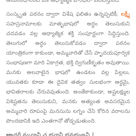
అనుసంధానించే ఒక ఆధ్యాత్మిక వారధిలా పనిచేస్తుంది.
సంస్కృత పఠనం ద్వారా విశేష ఫలితం ఉన్నప్పటికీ,
లక్ష్మీ
సహస్రనామాలకు మాతృభాషలో అర్థం తెలుసుకుని
చదవడం వల్ల ఆధ్యాత్మిక శక్తి సంపూర్ణంగా సిద్ధిస్తుంది.
తెలుగులో అర్థం తెలుసుకోవడం ద్వారా పఠనం
యాంత్రికంగా కాకుండా, అమ్మవారితో చేసే హృదయపూర్వక
సంభాషణగా మారి ఏకాగ్రత, భక్తి ద్విగుణీకృతం అవుతాయి.
మనకు అలవాటైన భాషలో ఉండటం వల్ల పిల్లలు,
యువతకు కూడా ఈ దైవిక తత్వం సులభంగా అర్థమై,
భావితరాలకు చేరువవుతుంది. అంతేకాకుండా, అష్టలక్ష్ముల
విశిష్టతను తెలుసుకుని, మనకు అత్యంత అవసరమైన
అమ్మవారి రూపంపై మనసును లగ్నం చేసి కోరిన వరాలను
పొందడానికి ఇది ఎంతగానో తోడ్పడుతుంది.
జాలంధరీ మృడానీ చ భవానీ భవభంజనీ |