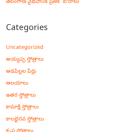
తెలంగాణ వైభవానికి ప్రతీక ‘బోనాలు’
Categories
Uncategorized
అయ్యప్ప స్తోత్రాలు
ఆడపిల్లల పేర్లు
ఆలయాలు
ఇతర స్తోత్రాలు
కామాక్షి స్తోత్రాలు
కాలభైరవ స్తోత్రాలు
కృష్ణ స్తోత్రాలు