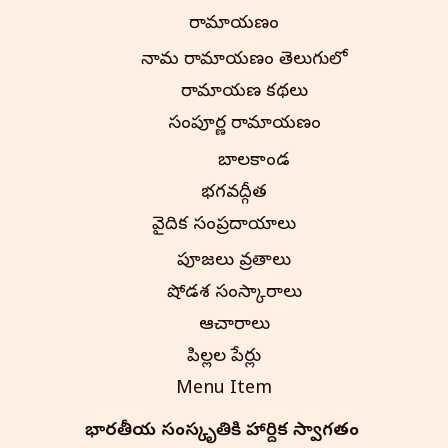
రామాయణం
నామ రామాయణం తెలుగులో
రామాయణ కథలు
సంపూర్ణ రామాయణం
బాలకాండ
భగవద్గీత
వైదిక సంప్రదాయాలు
పూజలు వ్రతాలు
షోడశ సంస్కారాలు
ఆచారాలు
పిల్లల పేర్లు
Menu Item
భారతీయ సంస్కృతి‌కి హార్దిక స్వాగతం