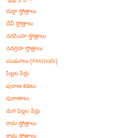
దుర్గా స్తోత్రాలు
దేవీ స్తోత్రాలు
నరసింహ స్తోత్రాలు
నవగ్రహ స్తోత్రాలు
పండుగలు (Festivals)
పిల్లల పేర్లు
పురాణ కథలు
పురాణాలు
మగ పిల్లల పేర్లు
రామ స్తోత్రాలు
రామ స్తోత్రాలు