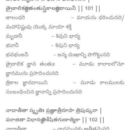
త్రైకాలికజ్ఞానతంతుస్త్రికాలజ్ఞానదాయినీ || 101 ||
జాలంధరి – మాయను ధరించునది/
మహావిష్ణువు యొక్క మాయా శక్తి
మృడానీ – శివుని భార్య
భవానీ – శివుని భార్య
భవభంజనీ – జన్మ దుఃఖాన్ని పొగొట్టునది
త్రైకాలిక జ్ఞాన తంతుః – మూడు కాలాలలోనూ
జ్ఞానమును ప్రసాదించునది
త్రికాల జ్ఞానదాయిని – మూడు కాలములకు
సంబంధించిన జ్ఞానాన్ని ప్రసాదించునది
నాదాతీతా స్మృతిః ప్రజ్ఞా ధాత్రీరూపా త్రిపుష్కరా |
పరాజితా విధానజ్ఞా విశేషితగుణాత్మికా || 102 ||
నాదాతీతా – నాదమునకు అతీతమైనది