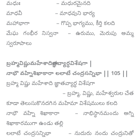
మధుః – మధురమైనది
మాధవీ – మాధవుని భార్య
మహాభాగా – గొప్ప భాగ్యము, కీర్తి కలది
మేఘ గంభీర నిస్వనా – ఉరుము, మెరుపు అమ్మ
స్వరూపాలు
బ్రహ్మవిష్ణుమహేశాదిజ్ఞాతవ్యార్థవిశేషగా |
నాభౌ వహ్నిశిఖాకారా లలాటే చంద్రసన్నిభా || 105 ||
బ్రహ్మ విష్ణు మహేశాది జ్ఞాతవ్యార్థ విశేషగా
– బ్రహ్మ, విష్ణు, మహేశ్వరుల చేత
కూడా తెలుసుకొనదగిన మహిమా విశేషములు కలది
నాభౌ వహ్ని శిఖాకారా – నాభిస్థానమందు అగ్ని
శిఖాకారముగా ఉండు తల్లి
లలాటే చంద్రసన్నిభా – నుదురు నందు చంద్రునితో