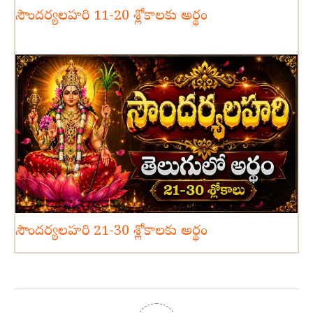
సౌందర్యలహరి 11-20 శ్లోకాలకు అర్థం
సౌందర్యలహరి 21-30 శ్లోకాలకు అర్థం