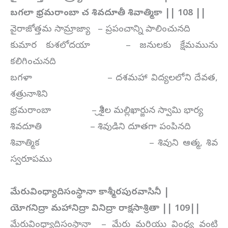
బగలా భ్రమరాంబా చ శివదూతీ శివాత్మికా || 108 ||
వైరాజోత్తమ సామ్రాజ్యా – ప్రపంచాన్ని పాలించునది
కుమార కుశలోదయా – జనులకు క్షేమమును
కలిగించునది
బగళా – దశమహా విద్యలలోని దేవత,
శత్రునాశిని
భ్రమరాంబా – శ్రీశైల మల్లిఖార్జున స్వామి భార్య
శివదూతి – శివుడిని దూతగా పంపినది
శివాత్మిక – శివుని ఆత్మ, శివ
స్వరూపము
మేరువింధ్యాదిసంస్థానా కాశ్మీరపురవాసినీ |
యోగనిద్రా మహానిద్రా వినిద్రా రాక్షసాశ్రితా || 109||
మేరువింధ్యాదిసంస్థానా – మేరు మరియు వింధ్య వంటి