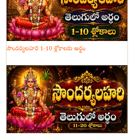
సౌందర్యలహరి 1-10 శ్లోకాలకు అర్థం