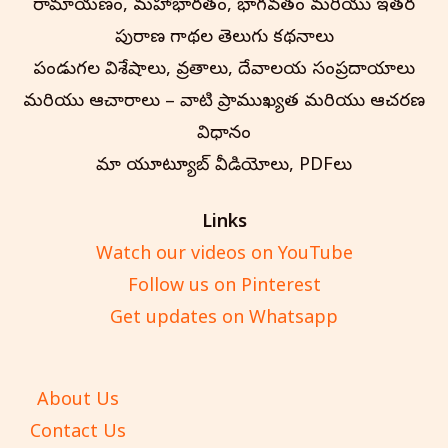
రామాయణం, మహాభారతం, భాగవతం మరియు ఇతర
పురాణ గాథల తెలుగు కథనాలు
పండుగల విశేషాలు, వ్రతాలు, దేవాలయ సంప్రదాయాలు
మరియు ఆచారాలు – వాటి ప్రాముఖ్యత మరియు ఆచరణ
విధానం
మా యూట్యూబ్ వీడియోలు, PDFలు
Links
Watch our videos on YouTube
Follow us on Pinterest
Get updates on Whatsapp
About Us
Contact Us