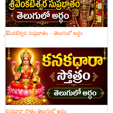
శ్రీ వేంకటేశ్వర సుప్రభాతం – తెలుగులో అర్థం
కనకధారా స్తోత్రం తెలుగులో అర్థం