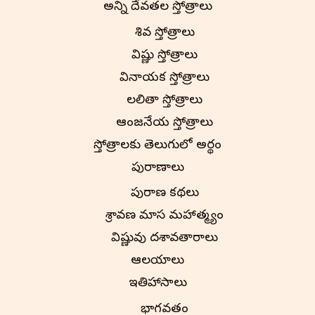
అన్ని దేవతల స్తోత్రాలు
శివ స్తోత్రాలు
విష్ణు స్తోత్రాలు
వినాయక స్తోత్రాలు
లలితా స్తోత్రాలు
ఆంజనేయ స్తోత్రాలు
స్తోత్రాలకు తెలుగులో అర్థం
పురాణాలు
పురాణ కథలు
శ్రావణ మాస మహాత్మ్యం
విష్ణువు దశావతారాలు
ఆలయాలు
ఇతిహాసాలు
భాగవతం