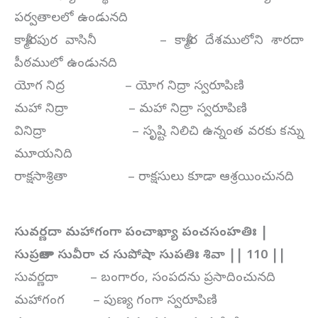
పర్వతాలలో ఉండునది
కాశ్మీరపుర వాసినీ – కాశ్మీర దేశములోని శారదా
పీఠములో ఉండునది
యోగ నిద్ర – యోగ నిద్రా స్వరూపిణి
మహా నిద్రా – మహా నిద్రా స్వరూపిణి
వినిద్రా – సృష్టి నిలిచి ఉన్నంత వరకు కన్ను
మూయనిది
రాక్షసాశ్రితా – రాక్షసులు కూడా ఆశ్రయించునది
సువర్ణదా మహాగంగా పంచాఖ్యా పంచసంహతిః |
సుప్రజాతా సువీరా చ సుపోషా సుపతిః శివా || 110 ||
సువర్ణదా – బంగారం, సంపదను ప్రసాదించునది
మహాగంగ – పుణ్య గంగా స్వరూపిణి