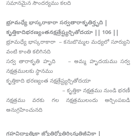
సమానమైన సౌందర్యము కలది
భ్రూమధ్యే భాస్కరాకారా సర్వతారాకృతిర్హృది |
కృత్తికాదిభరణ్యంతనక్షత్రేష్ట్యర్చితోదయా || 106 ||
భ్రూమధ్యే భాస్కరాకారా – కనుబొమ్మల మధ్యలో సూర్యుని
వంటి కాంతి కలిగినది
సర్వ తారాకృతి హృది – అమ్మ హృదయము సర్వ
నక్షత్రములకు స్థానము
కృత్తికాది భరణ్యంత నక్షత్రేష్ట్యర్చితోదయా
– కృత్తికా నక్షత్రము నుండి భరణీ
నక్షత్రము వరకు గల నక్షత్రములందు అర్చింపబడి
అనుగ్రహించునది
గ్రహవిద్యాత్మికా జ్యోతిర్జ్యోతిర్విన్మతిజీవికా |