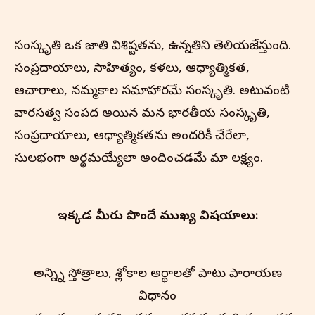
సంస్కృతి ఒక జాతి విశిష్టతను, ఉన్నతిని తెలియజేస్తుంది.
సంప్రదాయాలు, సాహిత్యం, కళలు, ఆధ్యాత్మికత,
ఆచారాలు, నమ్మకాల సమాహారమే సంస్కృతి. అటువంటి
వారసత్వ సంపద అయిన మన భారతీయ సంస్కృతి,
సంప్రదాయాలు, ఆధ్యాత్మికతను అందరికీ చేరేలా,
సులభంగా అర్థమయ్యేలా అందించడమే మా లక్ష్యం.
ఇక్కడ మీరు పొందే ముఖ్య విషయాలు:
అన్న్ని స్తోత్రాలు, శ్లోకాల అర్థాలతో పాటు పారాయణ
విధానం