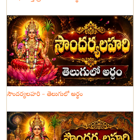
సౌందర్యలహరి – తెలుగులో అర్థం