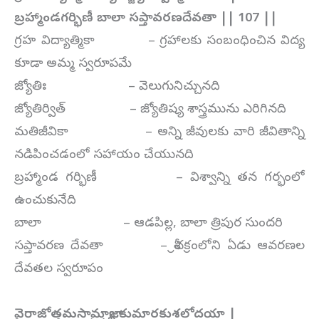
బ్రహ్మాండగర్భిణీ బాలా సప్తావరణదేవతా || 107 ||
గ్రహ విద్యాత్మికా – గ్రహాలకు సంబంధించిన విద్య
కూడా అమ్మ స్వరూపమే
జ్యోతిః – వెలుగునిచ్చునది
జ్యోతిర్విత్ – జ్యోతిష్య శాస్త్రమును ఎరిగినది
మతిజీవికా – అన్ని జీవులకు వారి జీవితాన్ని
నడిపించడంలో సహాయం చేయునది
బ్రహ్మాండ గర్భిణీ – విశ్వాన్ని తన గర్భంలో
ఉంచుకునేది
బాలా – ఆడపిల్ల, బాలా త్రిపుర సుందరి
సప్తావరణ దేవతా – శ్రీచక్రంలోని ఏడు ఆవరణల
దేవతల స్వరూపం
వైరాజోత్తమసామ్రాజ్యా కుమారకుశలోదయా |