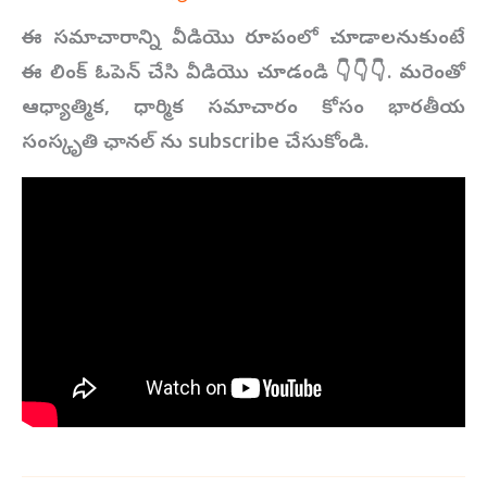
ఈ సమాచారాన్ని వీడియొ రూపంలో చూడాలనుకుంటే
ఈ లింక్ ఓపెన్ చేసి వీడియొ చూడండి
👇👇👇
.
మరెంతో
ఆధ్యాత్మిక,
ధార్మిక సమాచారం కోసం భారతీయ
సంస్కృతి ఛానల్ ను subscribe
చేసుకోండి.