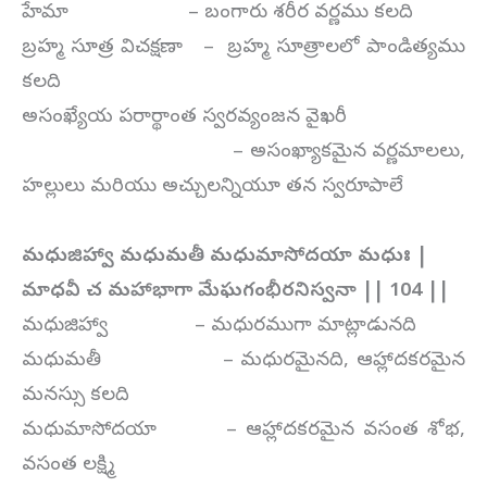
హేమా – బంగారు శరీర వర్ణము కలది
బ్రహ్మ సూత్ర విచక్షణా – బ్రహ్మ సూత్రాలలో పాండిత్యము
కలది
అసంఖ్యేయ పరార్థాంత స్వరవ్యంజన వైఖరీ
– అసంఖ్యాకమైన వర్ణమాలలు,
హల్లులు మరియు అచ్చులన్నియూ తన స్వరూపాలే
మధుజిహ్వా మధుమతీ మధుమాసోదయా మధుః |
మాధవీ చ మహాభాగా మేఘగంభీరనిస్వనా || 104 ||
మధుజిహ్వా – మధురముగా మాట్లాడునది
మధుమతీ – మధురమైనది, ఆహ్లాదకరమైన
మనస్సు కలది
మధుమాసోదయా – ఆహ్లాదకరమైన వసంత శోభ,
వసంత లక్ష్మి