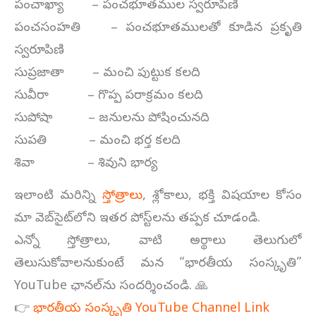
పంచాఖ్యా – పంచభూతముల స్వరూపిణి
పంచసంహతి – పంచభూతములతో కూడిన ప్రకృతి
స్వరూపిణి
సుప్రజాతా – మంచి పుట్టుక కలది
సువీరా – గొప్ప పరాక్రమం కలది
సుపోషా – జనులను పోషించునది
సుపతి – మంచి భర్త కలది
శివా – శివుని భార్య
ఇలాంటి మరిన్ని
స్తోత్రాలు
, శ్లోకాలు, భక్తి విషయాల కోసం
మా వెబ్‌సైట్‌లోని ఇతర పోస్ట్‌లను తప్పక చూడండి.
ఎన్నో స్తోత్రాలు, వాటి అర్థాలు తెలుగులో
తెలుసుకోవాలనుకుంటే మన “భారతీయ సంస్కృతి”
YouTube ఛానల్‌ను సందర్శించండి. 🙏
👉
భారతీయ సంస్కృతి YouTube Channel Link