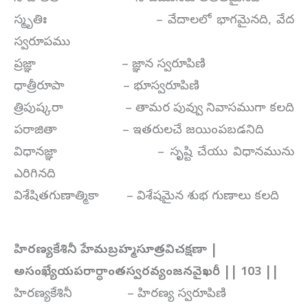
స్మృతిః – వేదాలలో భాగమైనది, వేద
స్వరూపము
ప్రజ్ఞా – జ్ఞాన స్వరూపిణి
ధాత్రీరూపా – భూస్వరూపిణి
త్రిపుష్కరా – తామర పువ్వు నివాసముగా కలది
పరాజితా – ఇతరులచే జయింపబడనిది
విధానజ్ఞా – సృష్టి చేయు విధానమును
ఎరిగినది
విశేషితగుణాత్మికా – విశేషమైన శుభ గుణాలు కలది
హిరణ్యకేశినీ హేమబ్రహ్మసూత్రవిచక్షణా |
అసంఖ్యేయపరార్ధాంతస్వరవ్యంజనవైఖరీ || 103 ||
హిరణ్యకేశినీ – హిరణ్య స్వరూపిణి