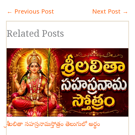
←
Previous Post
Next Post
→
Related Posts
శ్రీ లలితా సహస్రనామస్తోత్రం తెలుగులో అర్థం