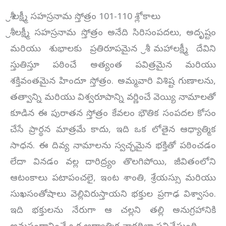
శ్రీ లక్ష్మీ సహస్రనామ స్తోత్రం 101-110 శ్లోకాలు
శ్రీ లక్ష్మీ సహస్రనామ స్తోత్రం అనేది సిరిసంపదలు, అదృష్టం
మరియు శుభాలకు ప్రతిరూపమైన శ్రీ మహాలక్ష్మీ దేవిని
స్తుతిస్తూ పఠించే అత్యంత పవిత్రమైన మరియు
శక్తివంతమైన హిందూ స్తోత్రం. అమ్మవారి విశిష్ట గుణాలను,
తత్వాన్ని మరియు విశ్వరూపాన్ని వర్ణించే వెయ్యి నామాలతో
కూడిన ఈ పురాతన స్తోత్రం కేవలం భౌతిక సంపదల కోసం
చేసే ప్రార్థన మాత్రమే కాదు, ఇది ఒక లోతైన ఆధ్యాత్మిక
సాధన. ఈ దివ్య నామాలను స్వచ్ఛమైన భక్తితో పఠించడం
లేదా వినడం వల్ల దారిద్ర్యం తొలగిపోయి, జీవితంలోని
ఆటంకాలు పటాపంచలై, ఇంట శాంతి, శ్రేయస్సు మరియు
సుఖసంతోషాలు వెల్లివిరుస్తాయని భక్తుల ప్రగాఢ విశ్వాసం.
ఇది భక్తులను నేరుగా ఆ చల్లని తల్లి అనుగ్రహానికి