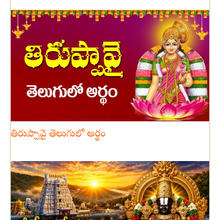
తిరుప్పావై తెలుగులో అర్థం