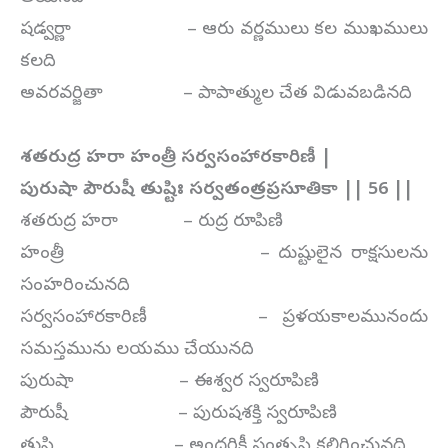
షడ్వర్ణా – ఆరు వర్ణములు కల ముఖములు
కలది
అవరవర్జితా – పాపాత్ముల చేత విడువబడినది
శతరుద్ర హరా హంత్రీ సర్వసంహారకారిణీ |
పురుషా పౌరుషీ తుష్టిః సర్వతంత్రప్రసూతికా || 56 ||
శతరుద్ర హరా – రుద్ర రూపిణి
హంత్రీ – దుష్టులైన రాక్షసులను
సంహరించునది
సర్వసంహారకారిణీ – ప్రళయకాలమునందు
సమస్తమును లయము చేయునది
పురుషా – ఈశ్వర స్వరూపిణి
పౌరుషీ – పురుషశక్తి స్వరూపిణి
తుష్టి – అందరికీ సంతృప్తి కలిగించునది