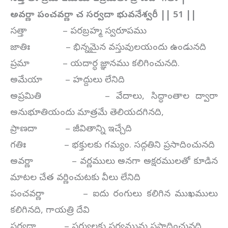
అవర్ణా పంచవర్ణా చ సర్వదా భువనేశ్వరీ || 51 ||
సత్తా – పరబ్రహ్మ స్వరూపము
జాతిః – భిన్నమైన వస్తువులయందు ఉండునది
ప్రమా – యదార్ధ జ్ఞానము కలిగించునది.
అమేయా – హద్దులు లేనిది
అప్రమితి – వేదాలు, సిద్ధాంతాల ద్వారా
అనుభూతియందు మాత్రమే తెలియదగినది,
ప్రాణదా – జీవితాన్ని ఇచ్చేది
గతిః – భక్తులకు గమ్యం. సద్గతిని ప్రసాదించునది
అవర్ణా – వర్ణములు అనగా అక్షరములతో కూడిన
మాటల చేత వర్ణించుటకు వీలు లేనిది
పంచవర్ణా – ఐదు రంగులు కలిగిన ముఖములు
కలిగినది, గాయత్రి దేవి
సర్వదా – సర్వులకు సర్వమును ప్రసాదించునది