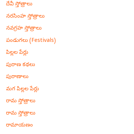
దేవీ స్తోత్రాలు
నరసింహ స్తోత్రాలు
నవగ్రహ స్తోత్రాలు
పండుగలు (Festivals)
పిల్లల పేర్లు
పురాణ కథలు
పురాణాలు
మగ పిల్లల పేర్లు
రామ స్తోత్రాలు
రామ స్తోత్రాలు
రామాయణం