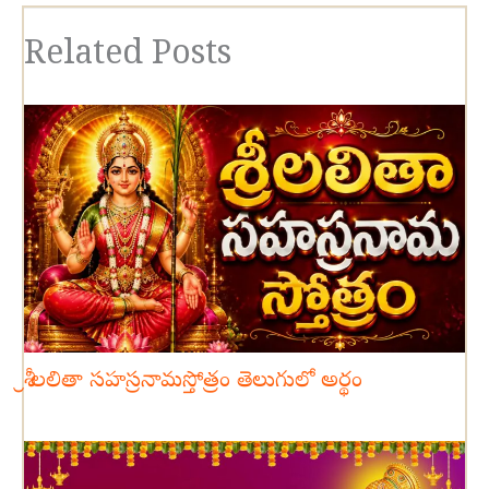
Related Posts
శ్రీ లలితా సహస్రనామస్తోత్రం తెలుగులో అర్థం