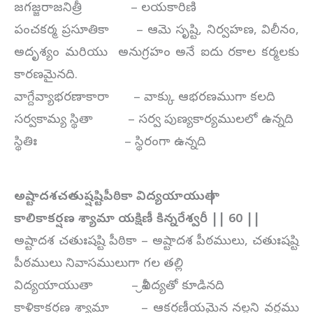
జగజ్జరాజనిత్రీ – లయకారిణి
పంచకర్మ ప్రసూతికా – ఆమె సృష్టి, నిర్వహణ, విలీనం,
అదృశ్యం మరియు అనుగ్రహం అనే ఐదు రకాల కర్మలకు
కారణమైనది.
వాగ్దేవ్యాభరణాకారా – వాక్కు ఆభరణముగా కలది
సర్వకామ్య స్థితా – సర్వ పుణ్యకార్యములలో ఉన్నది
స్థితిః – స్థిరంగా ఉన్నది
అష్టాదశచతుష్షష్టిపీఠికా విద్యయాయుతా |
కాలికాకర్షణ శ్యామా యక్షిణీ కిన్నరేశ్వరీ || 60 ||
అష్టాదశ చతుఃషష్టి పీఠికా – అష్టాదశ పీఠములు, చతుఃషష్టి
పీఠములు నివాసములుగా గల తల్లి
విద్యయాయుతా – శ్రీవిద్యతో కూడినది
కాళికాకర్షణ శ్యామా – ఆకర్షణీయమైన నల్లని వర్ణము