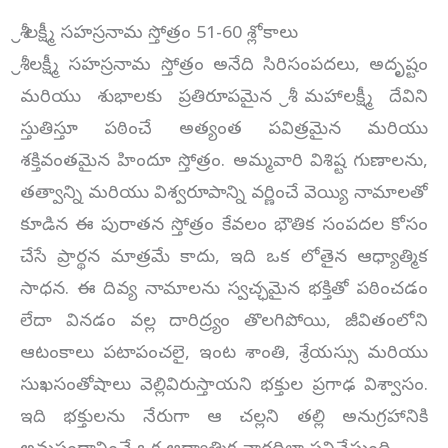
శ్రీ లక్ష్మీ సహస్రనామ స్తోత్రం 51-60 శ్లోకాలు
శ్రీ లక్ష్మీ సహస్రనామ స్తోత్రం అనేది సిరిసంపదలు, అదృష్టం
మరియు శుభాలకు ప్రతిరూపమైన శ్రీ మహాలక్ష్మీ దేవిని
స్తుతిస్తూ పఠించే అత్యంత పవిత్రమైన మరియు
శక్తివంతమైన హిందూ స్తోత్రం. అమ్మవారి విశిష్ట గుణాలను,
తత్వాన్ని మరియు విశ్వరూపాన్ని వర్ణించే వెయ్యి నామాలతో
కూడిన ఈ పురాతన స్తోత్రం కేవలం భౌతిక సంపదల కోసం
చేసే ప్రార్థన మాత్రమే కాదు, ఇది ఒక లోతైన ఆధ్యాత్మిక
సాధన. ఈ దివ్య నామాలను స్వచ్ఛమైన భక్తితో పఠించడం
లేదా వినడం వల్ల దారిద్ర్యం తొలగిపోయి, జీవితంలోని
ఆటంకాలు పటాపంచలై, ఇంట శాంతి, శ్రేయస్సు మరియు
సుఖసంతోషాలు వెల్లివిరుస్తాయని భక్తుల ప్రగాఢ విశ్వాసం.
ఇది భక్తులను నేరుగా ఆ చల్లని తల్లి అనుగ్రహానికి