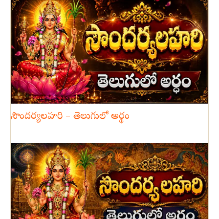
సౌందర్యలహరి – తెలుగులో అర్థం