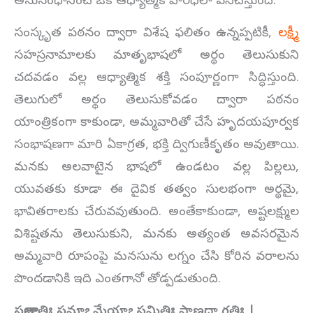
అనుసంధానించే ఒక ఆధ్యాత్మిక వారధిలా పనిచేస్తుంది.
సంస్కృత పఠనం ద్వారా విశేష ఫలితం ఉన్నప్పటికీ,
లక్ష్మీ
సహస్రనామాలకు మాతృభాషలో అర్థం తెలుసుకుని
చదవడం వల్ల ఆధ్యాత్మిక శక్తి సంపూర్ణంగా సిద్ధిస్తుంది.
తెలుగులో అర్థం తెలుసుకోవడం ద్వారా పఠనం
యాంత్రికంగా కాకుండా, అమ్మవారితో చేసే హృదయపూర్వక
సంభాషణగా మారి ఏకాగ్రత, భక్తి ద్విగుణీకృతం అవుతాయి.
మనకు అలవాటైన భాషలో ఉండటం వల్ల పిల్లలు,
యువతకు కూడా ఈ దైవిక తత్వం సులభంగా అర్థమై,
భావితరాలకు చేరువవుతుంది. అంతేకాకుండా, అష్టలక్ష్ముల
విశిష్టతను తెలుసుకుని, మనకు అత్యంత అవసరమైన
అమ్మవారి రూపంపై మనసును లగ్నం చేసి కోరిన వరాలను
పొందడానికి ఇది ఎంతగానో తోడ్పడుతుంది.
సత్తాజాతిః ప్రమాఽమేయాఽప్రమితిః ప్రాణదా గతిః |