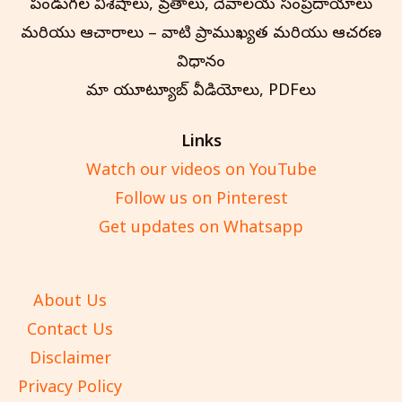
పండుగల విశేషాలు, వ్రతాలు, దేవాలయ సంప్రదాయాలు
మరియు ఆచారాలు – వాటి ప్రాముఖ్యత మరియు ఆచరణ
విధానం
మా యూట్యూబ్ వీడియోలు, PDFలు
Links
Watch our videos on YouTube
Follow us on Pinterest
Get updates on Whatsapp
About Us
Contact Us
Disclaimer
Privacy Policy