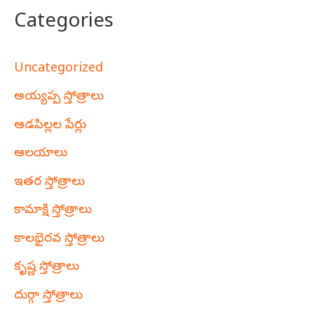
Categories
Uncategorized
అయ్యప్ప స్తోత్రాలు
ఆడపిల్లల పేర్లు
ఆలయాలు
ఇతర స్తోత్రాలు
కామాక్షి స్తోత్రాలు
కాలభైరవ స్తోత్రాలు
కృష్ణ స్తోత్రాలు
దుర్గా స్తోత్రాలు