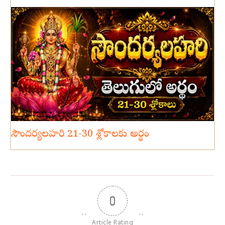
సౌందర్యలహరి 21-30 శ్లోకాలకు అర్థం
0
Article Rating