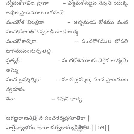
వ్యోమకేశాఖిల ప్రాణా – వ్యోమకేశుడైన శివుని యొక్క
అఖిల ప్రాణములు జగదంబే
పంచకోశ విలక్షణా – అన్నమయ కోశము వంటి
పంచకోశాలతో కప్పబడి ఉండే ఆత్మ
పంచకోశాత్మికా – పంచకోశముల లోపలి
భాగమునందున్న తల్లి
ప్రత్యక్ – పంచకోశములకు వేరైన ఆత్మయే
అమ్మ
పంచ బ్రహ్మాత్మికా – పంచ బ్రహ్మల, పంచ ప్రాణముల
స్వరూపం
శివా – శివుని భార్య
జగజ్జరాజనిత్రీ చ పంచకర్మప్రసూతికా |
వాగ్దేవ్యాభరణాకారా సర్వకామ్యస్థితాస్థితిః || 59||