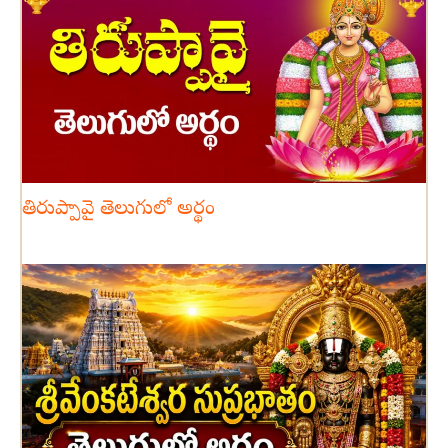
తిరుప్పావై తెలుగులో అర్థం