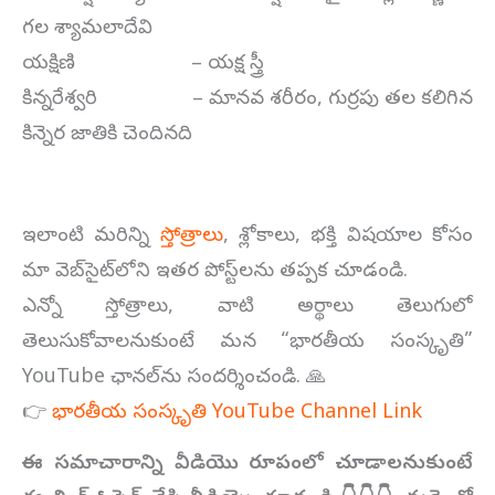
గల శ్యామలాదేవి
యక్షిణి – యక్ష స్త్రీ
కిన్నరేశ్వరి – మానవ శరీరం, గుర్రపు తల కలిగిన
కిన్నెర జాతికి చెందినది
ఇలాంటి మరిన్ని
స్తోత్రాలు
, శ్లోకాలు, భక్తి విషయాల కోసం
మా వెబ్‌సైట్‌లోని ఇతర పోస్ట్‌లను తప్పక చూడండి.
ఎన్నో స్తోత్రాలు, వాటి అర్థాలు తెలుగులో
తెలుసుకోవాలనుకుంటే మన “భారతీయ సంస్కృతి”
YouTube ఛానల్‌ను సందర్శించండి. 🙏
👉
భారతీయ సంస్కృతి YouTube Channel Link
ఈ సమాచారాన్ని వీడియొ రూపంలో చూడాలనుకుంటే