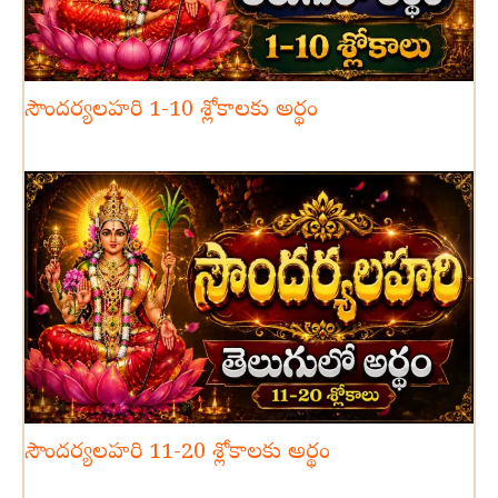
సౌందర్యలహరి 1-10 శ్లోకాలకు అర్థం
సౌందర్యలహరి 11-20 శ్లోకాలకు అర్థం