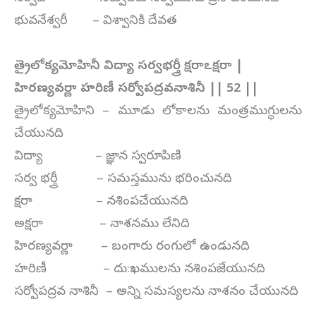
భువనేశ్వరీ – విశ్వానికి దేవత
త్రైలోక్యమోహినీ విద్యా సర్వభర్త్రీ క్షరాఽక్షరా |
హిరణ్యవర్ణా హరిణీ సర్వోపద్రవనాశినీ || 52 ||
త్రైలోక్యమోహిని – మూడు లోకాలను మంత్రముగ్ధులను
చేయునది
విద్యా – జ్ఞాన స్వరూపిణి
సర్వ భర్త్రీ – సమస్తమును భరించునది
క్షరా – నశింపచేయునది
అక్షరా – నాశనము లేనిది
హిరణ్యవర్ణా – బంగారు రంగులో ఉండునది
హరిణీ – దు:ఖములను నశింపజేయునది
సర్వోపద్రవ నాశినీ – అన్ని సమస్యలను నాశనం చేయునది