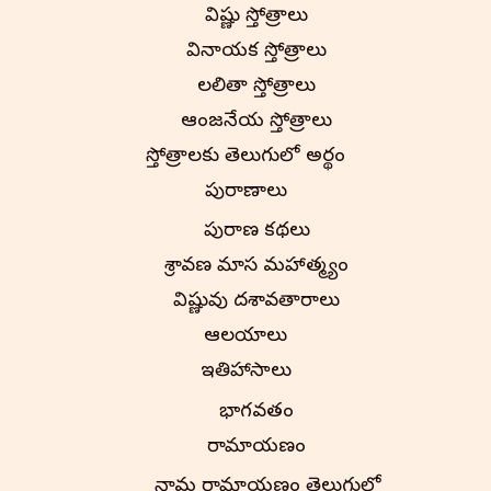
విష్ణు స్తోత్రాలు
వినాయక స్తోత్రాలు
లలితా స్తోత్రాలు
ఆంజనేయ స్తోత్రాలు
స్తోత్రాలకు తెలుగులో అర్థం
పురాణాలు
పురాణ కథలు
శ్రావణ మాస మహాత్మ్యం
విష్ణువు దశావతారాలు
ఆలయాలు
ఇతిహాసాలు
భాగవతం
రామాయణం
నామ రామాయణం తెలుగులో