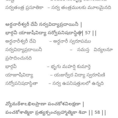
సర్వతంత్ర ప్రసూతికా – సర్వ తంత్రములకు మూలమైనది
అర్ధనారీశ్వరీ దేవీ సర్వవిద్యాప్రదాయినీ |
భార్గవీ యాజుషీవిద్యా సర్వోపనిషదాస్థితా || 57 ||
అర్ధనారీశ్వరీ దేవి – అర్ధనారీ స్వరూపము
సర్వవిద్యాప్రదాయినీ – సమస్త విద్యలనూ
ప్రసాదించునది
భార్గవీ – భృగు మహర్షి కుమార్తె
యాజూషీవిద్యా – యజుర్వేద విద్యా స్వరూపిణి
సర్వోపనిషదాస్థితా – సర్వ ఉపనిషత్తులలో ఉన్నది
వ్యోమకేశాఽఖిలప్రాణా పంచకోశవిలక్షణా |
పంచకోశాత్మికా ప్రత్యక్పంచబ్రహ్మాత్మికా శివా || 58 ||