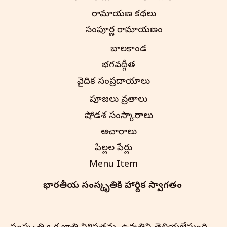
రామాయణ కథలు
సంపూర్ణ రామాయణం
బాలకాండ
భగవద్గీత
వైదిక సంప్రదాయాలు
పూజలు వ్రతాలు
షోడశ సంస్కారాలు
ఆచారాలు
పిల్లల పేర్లు
Menu Item
భారతీయ సంస్కృతి‌కి హార్దిక స్వాగతం