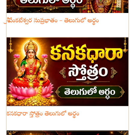
శ్రీ వేంకటేశ్వర సుప్రభాతం – తెలుగులో అర్థం
కనకధారా స్తోత్రం తెలుగులో అర్థం