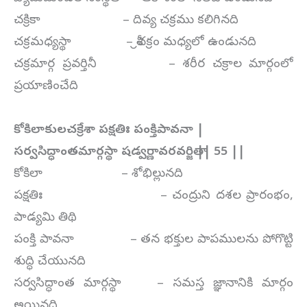
చక్రికా – దివ్య చక్రము కలిగినది
చక్రమధ్యస్థా – శ్రీచక్రం మధ్యలో ఉండునది
చక్రమార్గ ప్రవర్తినీ – శరీర చక్రాల మార్గంలో
ప్రయాణించేది
కోకిలాకులచక్రేశా పక్షతిః పంక్తిపావనా |
సర్వసిద్ధాంతమార్గస్థా షడ్వర్ణావరవర్జితా || 55 ||
కోకిలా – శోభిల్లునది
పక్షతిః – చంద్రుని దశల ప్రారంభం,
పాడ్యమి తిథి
పంక్తి పావనా – తన భక్తుల పాపములను పోగొట్టి
శుద్ధి చేయునది
సర్వసిద్ధాంత మార్గస్థా – సమస్త జ్ఞానానికి మార్గం
అయినది