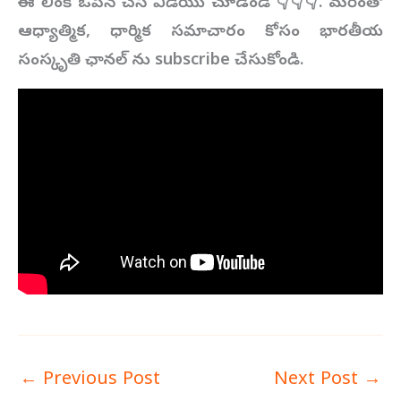
ఈ లింక్ ఓపెన్ చేసి వీడియొ చూడండి
👇👇👇
.
మరెంతో
ఆధ్యాత్మిక,
ధార్మిక సమాచారం కోసం భారతీయ
సంస్కృతి ఛానల్ ను subscribe
చేసుకోండి.
←
Previous Post
Next Post
→