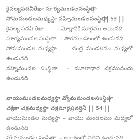
కైవల్యపదవీరేఖా సూర్యమండలసంస్థితా |
సోమమండలమధ్యస్థా వహ్నిమండలసంస్థితా || 53 ||
కైవల్య పదవీ రేఖా – మోక్షానికి మార్గము అయినది
సూర్యమండల సంస్థితా – సౌరమండలంలో ఉండునది
సోమమండల మధ్యస్థా – చంద్ర మండలము మధ్యలో
ఉండునది
వహ్నిమండల సంస్థితా – మూలాధార చక్రమునందు
ఉండునది
వాయుమండలమధ్యస్థా వ్యోమమండలసంస్థితా |
చక్రికా చక్రమధ్యస్థా చక్రమార్గప్రవర్తినీ || 54 ||
వాయుమండల మధ్యస్థా – వాయు మండలము మధ్యలో
ఉండునది
వ్యోమమండల సంస్థితా – ఆకాశంలో నిలిచి ఉండునది