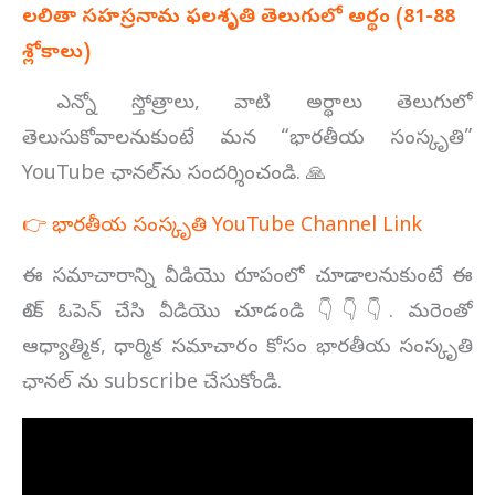
లలితా సహస్రనామ ఫలశృతి తెలుగులో అర్థం (
81-88
శ్లోకాలు)
ఎన్నో స్తోత్రాలు, వాటి అర్థాలు తెలుగులో
తెలుసుకోవాలనుకుంటే మన “భారతీయ సంస్కృతి”
YouTube ఛానల్‌ను సందర్శించండి. 🙏
👉 భారతీయ సంస్కృతి YouTube Channel Link
ఈ సమాచారాన్ని వీడియొ రూపంలో చూడాలనుకుంటే ఈ
లింక్ ఓపెన్ చేసి వీడియొ చూడండి 👇👇👇. మరెంతో
ఆధ్యాత్మిక, ధార్మిక సమాచారం కోసం భారతీయ సంస్కృతి
ఛానల్ ను subscribe చేసుకోండి.