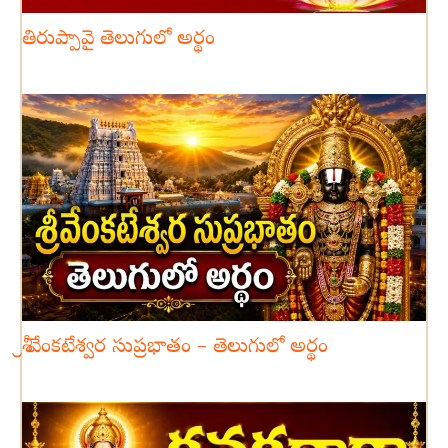
తిరుప్పావై తెలుగులో అర్థం
శ్రీ వేంకటేశ్వర సుప్రభాతం – తెలుగులో అర్థం