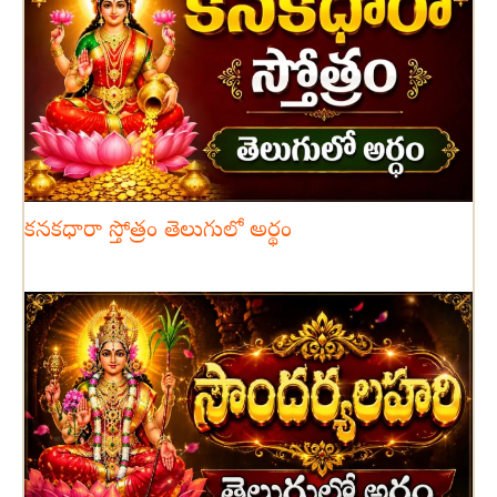
కనకధారా స్తోత్రం తెలుగులో అర్థం