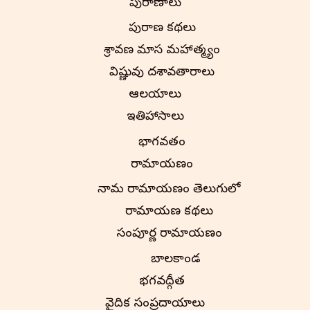
పురాణాలు
పురాణ కథలు
శ్రావణ మాస మహాత్మ్యం
విష్ణువు దశావతారాలు
ఆలయాలు
ఇతిహాసాలు
భాగవతం
రామాయణం
నామ రామాయణం తెలుగులో
రామాయణ కథలు
సంపూర్ణ రామాయణం
బాలకాండ
భగవద్గీత
వైదిక సంప్రదాయాలు