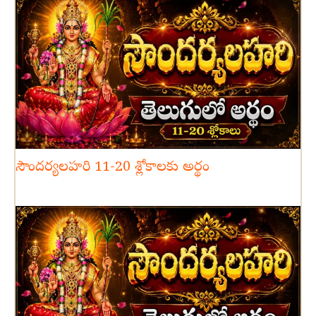
సౌందర్యలహరి 11-20 శ్లోకాలకు అర్థం