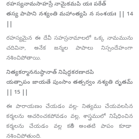
రహస్యనామసాహస్రే నామైకమపి యః పఠేత్
తస్య పాపాని నశ్యంతి మహాంత్యపి న సంశయః || 14
||
రహస్యమైన ఈ దేవీ సహస్రనామాలలో ఒక్క నామమును
చదివినా, అనేక జన్మల పాపాలు నిస్సందేహంగా
నశించిపోతాయి.
నిత్యకర్మాననుష్ఠానాత్ నిషిద్ధకరణాదపి
యత్పాపం జాయతే పుంసాం తత్సర్వం నశ్యతి దృతమ్
|| 15 ||
ఈ పారాయణం చేయడం వల్ల- నిత్యము చేయవలసిన
కర్మలను ఆచరించకపోవడం వల్ల, శాస్త్రములో నిషేధించిన
కర్మలను చేయడం వల్ల కలిగే అంతటి పాపం కూడా
నశించిపోతుంది.