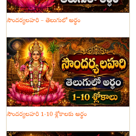
సౌందర్యలహరి – తెలుగులో అర్థం
సౌందర్యలహరి 1-10 శ్లోకాలకు అర్థం