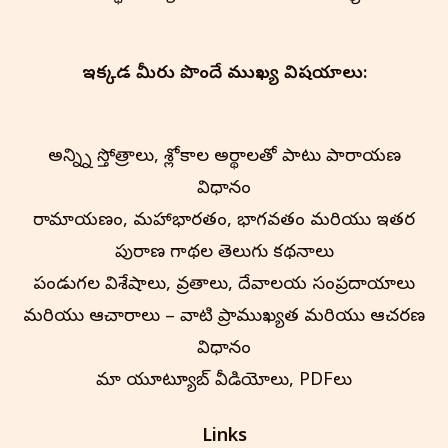
ఇక్కడ మీరు పొందే ముఖ్య విషయాలు:
అన్న్ని స్తోత్రాలు, శ్లోకాల అర్థాలతో పాటు పారాయణ
విధానం
రామాయణం, మహాభారతం, భాగవతం మరియు ఇతర
పురాణ గాథల తెలుగు కథనాలు
పండుగల విశేషాలు, వ్రతాలు, దేవాలయ సంప్రదాయాలు
మరియు ఆచారాలు – వాటి ప్రాముఖ్యత మరియు ఆచరణ
విధానం
మా యూట్యూబ్ వీడియోలు, PDFలు
Links