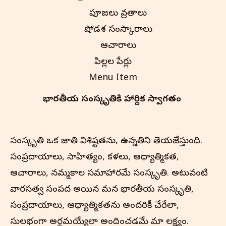
పూజలు వ్రతాలు
షోడశ సంస్కారాలు
ఆచారాలు
పిల్లల పేర్లు
Menu Item
భారతీయ సంస్కృతి‌కి హార్దిక స్వాగతం
సంస్కృతి ఒక జాతి విశిష్టతను, ఉన్నతిని తెలియజేస్తుంది.
సంప్రదాయాలు, సాహిత్యం, కళలు, ఆధ్యాత్మికత,
ఆచారాలు, నమ్మకాల సమాహారమే సంస్కృతి. అటువంటి
వారసత్వ సంపద అయిన మన భారతీయ సంస్కృతి,
సంప్రదాయాలు, ఆధ్యాత్మికతను అందరికీ చేరేలా,
సులభంగా అర్థమయ్యేలా అందించడమే మా లక్ష్యం.