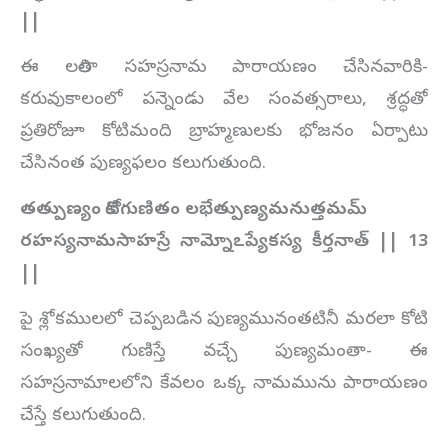
||
ఈ లలితా సహస్రనామ పారాయణం చేసినవారికి-
కరువుకాలంలో పన్నెండు వేల సంవత్సరాలు, శ్రద్ధతో
ప్రతిరోజూ కోటిమంది బ్రాహ్మణులకు భోజనం ఏర్పాటు
చేసినంత పుణ్యఫలం కలుగుతుంది.
తత్పుణ్యం కోటిగుణితం లభేత్పుణ్యమనుత్తమమ్
రహస్యనామసాహస్రే నామ్నోఽప్యేకస్య కీర్తనాత్ || 13
||
పై శ్లోకములలో చెప్పబడిన పుణ్యమునంతటినీ మరలా కోటి
సంఖ్యతో గుణిస్తే వచ్చే పుణ్యమంతా- ఈ
సహస్రనామాలలోని కేవలం ఒక్క నామమును పారాయణం
చేస్తే కలుగుతుంది.