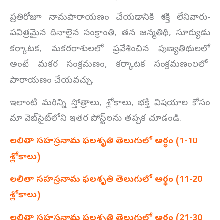
ప్రతిరోజూ నామపారాయణం చేయడానికి శక్తి లేనివారు-
పవిత్రమైన దినాలైన సంక్రాంతి, తన జన్మతిథి, సూర్యుడు
కర్కాటక, మకరరాశులలో ప్రవేశించిన పుణ్యతిథులలో
అంటే మకర సంక్రమణం, కర్కాటక సంక్రమణంలలో
పారాయణం చేయవచ్చు.
ఇలాంటి మరిన్ని స్తోత్రాలు, శ్లోకాలు, భక్తి విషయాల కోసం
మా వెబ్‌సైట్‌లోని ఇతర పోస్ట్‌లను తప్పక చూడండి.
లలితా సహస్రనామ ఫలశృతి తెలుగులో అర్థం (1-10
శ్లోకాలు)
లలితా సహస్రనామ ఫలశృతి తెలుగులో అర్థం (
11-20
శ్లోకాలు)
లలితా సహస్రనామ ఫలశృతి తెలుగులో అర్థం (
21-30