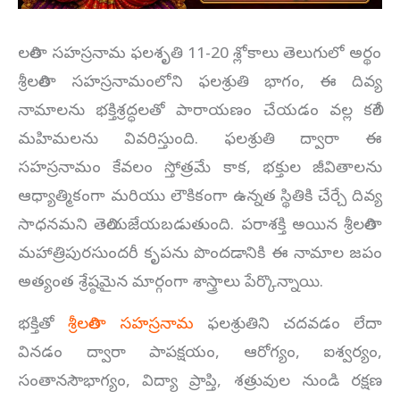
లలితా సహస్రనామ ఫలశృతి 11-20 శ్లోకాలు తెలుగులో అర్థం
శ్రీలలితా సహస్రనామంలోని ఫలశ్రుతి భాగం, ఈ దివ్య
నామాలను భక్తిశ్రద్ధలతో పారాయణం చేయడం వల్ల కలిగే
మహిమలను వివరిస్తుంది. ఫలశ్రుతి ద్వారా ఈ
సహస్రనామం కేవలం స్తోత్రమే కాక, భక్తుల జీవితాలను
ఆధ్యాత్మికంగా మరియు లౌకికంగా ఉన్నత స్థితికి చేర్చే దివ్య
సాధనమని తెలియజేయబడుతుంది. పరాశక్తి అయిన శ్రీలలితా
మహాత్రిపురసుందరీ కృపను పొందడానికి ఈ నామాల జపం
అత్యంత శ్రేష్ఠమైన మార్గంగా శాస్త్రాలు పేర్కొన్నాయి.
భక్తితో
శ్రీలలితా సహస్రనామ
ఫలశ్రుతిని చదవడం లేదా
వినడం ద్వారా పాపక్షయం, ఆరోగ్యం, ఐశ్వర్యం,
సంతానసౌభాగ్యం, విద్యా ప్రాప్తి, శత్రువుల నుండి రక్షణ