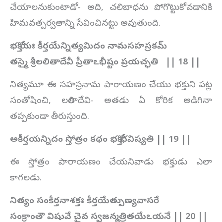
చేయాలనుకుంటాడో- అది, చలి బాధను పోగొట్టుకోవడానికి
హిమవత్పర్వతాన్ని సేవించినట్టు అవుతుంది.
భక్తో యః కీర్తయేన్నిత్యమిదం నామసహస్రకమ్
తస్మై శ్రీలలితాదేవీ ప్రీతాఽభీష్టం ప్రయచ్ఛతి || 18 ||
నిత్యమూ ఈ సహస్రనామ పారాయణం చేయు భక్తుని పట్ల
సంతోషించి, లలితాదేవి- అతడు ఏ కోరిక అడిగినా
తప్పకుండా తీరుస్తుంది.
అకీర్తయన్నిదం స్తోత్రం కథం భక్తో భవిష్యతి || 19 ||
ఈ స్తోత్రం పారాయణం చేయనివాడు భక్తుడు ఎలా
కాగలడు.
నిత్యం సంకీర్తనాశక్తః కీర్తయేత్పుణ్యవాసరే
సంక్రాంతౌ విషువే చైవ స్వజన్మత్రితయేఽయనే || 20 ||