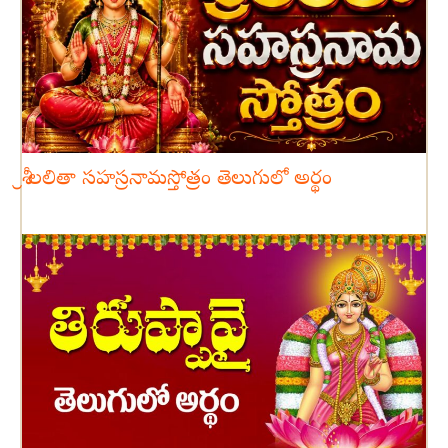
శ్రీ లలితా సహస్రనామస్తోత్రం తెలుగులో అర్థం