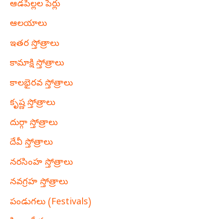
ఆడపిల్లల పేర్లు
ఆలయాలు
ఇతర స్తోత్రాలు
కామాక్షి స్తోత్రాలు
కాలభైరవ స్తోత్రాలు
కృష్ణ స్తోత్రాలు
దుర్గా స్తోత్రాలు
దేవీ స్తోత్రాలు
నరసింహ స్తోత్రాలు
నవగ్రహ స్తోత్రాలు
పండుగలు (Festivals)