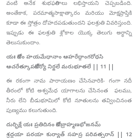
వంటి అనేక శుభఫలితాలు లభిస్తాయని చెప్పబడింది.
అంతేకాక, పరమాత్మసాక్షాత్కారం మరియు మోక్షప్రాప్తికి
కూడా ఈ స్తోత్రం దోహదపడుతుందని ఫలశ్రుతి వివరిస్తుంది.
ఇప్పుడు ఈ ఫలశ్రుతి శ్లోకాల యొక్క తెలుగు అర్థాన్ని
తెలుసుకుందాం.
యః కోటిం హయమేధానాం ఆహరేద్గాంగరోధసి
ఆచరేత్కూపకోటీర్యో నిర్జలే మరుభూతలే || 11 ||
ఈ రకంగా నామ పారాయణం చేసినవారికి- గంగా నదీ
తీరంలో కోటి అశ్వమేధ యాగాలను చేసినంత ఫలము,
నీరు లేని బీడుభూమిలో కోటి నూతులను తవ్వించినంత
పుణ్యము కలుగుతుంది.
దుర్భిక్షే యః ప్రతిదినం కోటిబ్రాహ్మణభోజనమ్
శ్రద్ధయా పరయా కుర్యాత్ సహస్ర పరివత్సరాన్ || 12