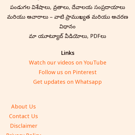
పండుగల విశేషాలు, వ్రతాలు, దేవాలయ సంప్రదాయాలు
మరియు ఆచారాలు – వాటి ప్రాముఖ్యత మరియు ఆచరణ
విధానం
మా యూట్యూబ్ వీడియోలు, PDFలు
Links
Watch our videos on YouTube
Follow us on Pinterest
Get updates on Whatsapp
About Us
Contact Us
Disclaimer