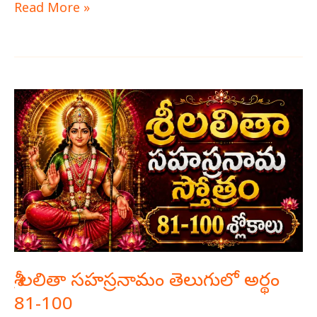
Read More »
లలితా
సహస్రనామం
తెలుగులో
అర్థం
81-
100
శ్రీ లలితా సహస్రనామం తెలుగులో అర్థం
81-100