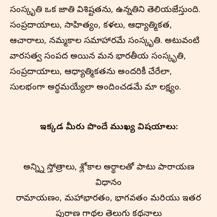
సంస్కృతి ఒక జాతి విశిష్టతను, ఉన్నతిని తెలియజేస్తుంది.
సంప్రదాయాలు, సాహిత్యం, కళలు, ఆధ్యాత్మికత,
ఆచారాలు, నమ్మకాల సమాహారమే సంస్కృతి. అటువంటి
వారసత్వ సంపద అయిన మన భారతీయ సంస్కృతి,
సంప్రదాయాలు, ఆధ్యాత్మికతను అందరికీ చేరేలా,
సులభంగా అర్థమయ్యేలా అందించడమే మా లక్ష్యం.
ఇక్కడ మీరు పొందే ముఖ్య విషయాలు:
అన్న్ని స్తోత్రాలు, శ్లోకాల అర్థాలతో పాటు పారాయణ
విధానం
రామాయణం, మహాభారతం, భాగవతం మరియు ఇతర
పురాణ గాథల తెలుగు కథనాలు