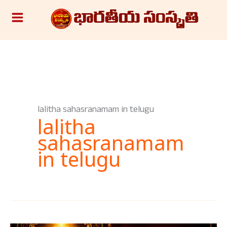
Skip
S
to
e
content
a
r
c
h
lalitha sahasranamam in telugu
lalitha
sahasranamam
in telugu