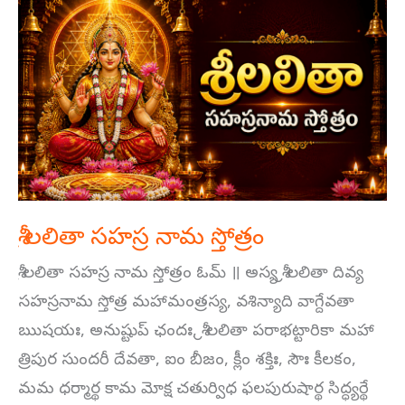
లలితా
సహస్ర
నామ
స్తోత్రం
శ్రీ లలితా సహస్ర నామ స్తోత్రం
శ్రీ లలితా సహస్ర నామ స్తోత్రం ఓమ్ ॥ అస్య శ్రీ లలితా దివ్య
సహస్రనామ స్తోత్ర మహామంత్రస్య, వశిన్యాది వాగ్దేవతా
ఋషయః, అనుష్టుప్ ఛందః, శ్రీ లలితా పరాభట్టారికా మహా
త్రిపుర సుందరీ దేవతా, ఐం బీజం, క్లీం శక్తిః, సౌః కీలకం,
మమ ధర్మార్థ కామ మోక్ష చతుర్విధ ఫలపురుషార్థ సిద్ధ్యర్థే