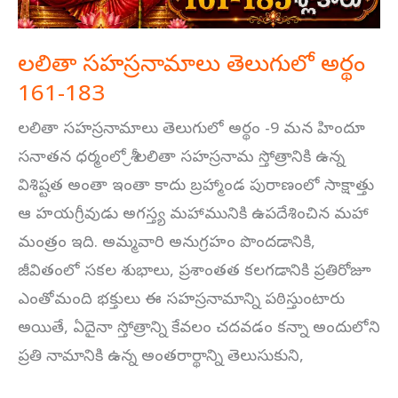
లలితా సహస్రనామాలు తెలుగులో అర్థం
161-183
లలితా సహస్రనామాలు తెలుగులో అర్థం -9 మన హిందూ
సనాతన ధర్మంలో శ్రీ లలితా సహస్రనామ స్తోత్రానికి ఉన్న
విశిష్టత అంతా ఇంతా కాదు బ్రహ్మాండ పురాణంలో సాక్షాత్తు
ఆ హయగ్రీవుడు అగస్త్య మహామునికి ఉపదేశించిన మహా
మంత్రం ఇది. అమ్మవారి అనుగ్రహం పొందడానికి,
జీవితంలో సకల శుభాలు, ప్రశాంతత కలగడానికి ప్రతిరోజూ
ఎంతోమంది భక్తులు ఈ సహస్రనామాన్ని పఠిస్తుంటారు
అయితే, ఏదైనా స్తోత్రాన్ని కేవలం చదవడం కన్నా అందులోని
ప్రతి నామానికి ఉన్న అంతరార్థాన్ని తెలుసుకుని,