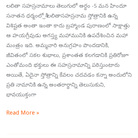
లలితా సహస్రనామాలు తెలుగులో అర్థం -5 మన హిందూ
సనాతన ధర్మంలో శ్రీ లలితాసహస్రనామ స్తోత్రానికి ఉన్న
విశిష్టత అంతా ఇంతా కాదు బ్రహ్మాండ పురాణంలో సాక్షాత్తు
ఆ హయగ్రీవుడు అగస్త్య మహామునికి ఉపదేశించిన మహా
మంత్రం ఇది. అమ్మవారి అనుగ్రహం పొందడానికి,
జీవితంలో సకల శుభాలు, ప్రశాంతత కలగడానికి ప్రతిరోజూ
ఎంతోమంది భక్తులు ఈ సహస్రనామాన్ని పఠిస్తుంటారు
అయితే, ఏదైనా స్తోత్రాన్ని కేవలం చదవడం కన్నా అందులోని
ప్రతి నామానికి ఉన్న అంతరార్థాన్ని తెలుసుకుని,
భావయుక్తంగా
Read More »