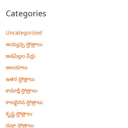
Categories
Uncategorized
అయ్యప్ప స్తోత్రాలు
ఆడపిల్లల పేర్లు
ఆలయాలు
ఇతర స్తోత్రాలు
కామాక్షి స్తోత్రాలు
కాలభైరవ స్తోత్రాలు
కృష్ణ స్తోత్రాలు
దుర్గా స్తోత్రాలు