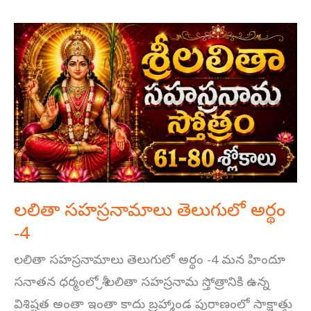
లలితా
సహస్రనామాలు
తెలుగులో
అర్థం
-4
లలితా సహస్రనామాలు తెలుగులో అర్థం
-4
లలితా సహస్రనామాలు తెలుగులో అర్థం -4 మన హిందూ
సనాతన ధర్మంలో శ్రీ లలితా సహస్రనామ స్తోత్రానికి ఉన్న
విశిష్టత అంతా ఇంతా కాదు బ్రహ్మాండ పురాణంలో సాక్షాత్తు