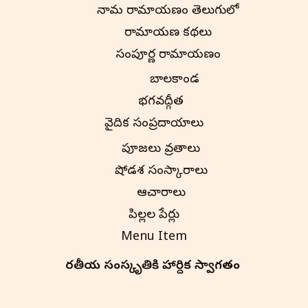
నామ రామాయణం తెలుగులో
రామాయణ కథలు
సంపూర్ణ రామాయణం
బాలకాండ
భగవద్గీత
వైదిక సంప్రదాయాలు
పూజలు వ్రతాలు
షోడశ సంస్కారాలు
ఆచారాలు
పిల్లల పేర్లు
Menu Item
భారతీయ సంస్కృతి‌కి హార్దిక స్వాగతం