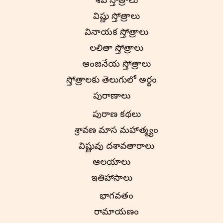
శివ స్తోత్రాలు
విష్ణు స్తోత్రాలు
వినాయక స్తోత్రాలు
లలితా స్తోత్రాలు
ఆంజనేయ స్తోత్రాలు
స్తోత్రాలకు తెలుగులో అర్థం
పురాణాలు
పురాణ కథలు
శ్రావణ మాస మహాత్మ్యం
విష్ణువు దశావతారాలు
ఆలయాలు
ఇతిహాసాలు
భాగవతం
రామాయణం