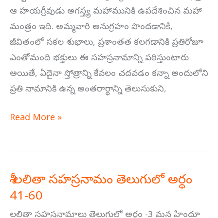
ఆ హయగ్రీవుడు అగస్త్య మహామునికి ఉపదేశించిన మహా
మంత్రం ఇది. అమ్మవారి అనుగ్రహం పొందడానికి,
జీవితంలో సకల శుభాలు, ప్రశాంతత కలగడానికి ప్రతిరోజూ
ఎంతోమంది భక్తులు ఈ సహస్రనామాన్ని పఠిస్తుంటారు
అయితే, ఏదైనా స్తోత్రాన్ని కేవలం చదవడం కన్నా అందులోని
ప్రతి నామానికి ఉన్న అంతరార్థాన్ని తెలుసుకుని,
Read More »
శ్రీ లలితా సహస్రనామం తెలుగులో అర్థం
41-60
లలితా
సహస్రనామం
లలితా సహస్రనామాలు తెలుగులో అర్థం -3 మన హిందూ