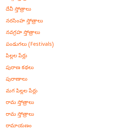
దేవీ స్తోత్రాలు
నరసింహ స్తోత్రాలు
నవగ్రహ స్తోత్రాలు
పండుగలు (Festivals)
పిల్లల పేర్లు
పురాణ కథలు
పురాణాలు
మగ పిల్లల పేర్లు
రామ స్తోత్రాలు
రామ స్తోత్రాలు
రామాయణం