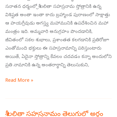
తెలుగులో
సనాతన ధర్మంలో శ్రీ లలితా సహస్రనామ స్తోత్రానికి ఉన్న
అర్థం
విశిష్టత అంతా ఇంతా కాదు బ్రహ్మాండ పురాణంలో సాక్షాత్తు
41-
ఆ హయగ్రీవుడు అగస్త్య మహామునికి ఉపదేశించిన మహా
60
మంత్రం ఇది. అమ్మవారి అనుగ్రహం పొందడానికి,
జీవితంలో సకల శుభాలు, ప్రశాంతత కలగడానికి ప్రతిరోజూ
ఎంతోమంది భక్తులు ఈ సహస్రనామాన్ని పఠిస్తుంటారు
అయితే, ఏదైనా స్తోత్రాన్ని కేవలం చదవడం కన్నా అందులోని
ప్రతి నామానికి ఉన్న అంతరార్థాన్ని తెలుసుకుని,
Read More »
శ్రీ లలితా సహస్రనామం తెలుగులో అర్థం