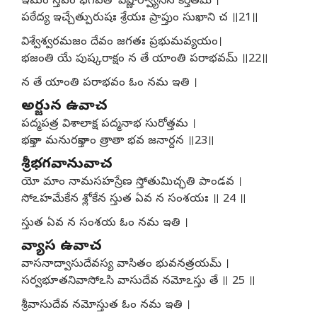
ఇమం స్తవం భగవతో విష్ణోర్వ్యాసేన కీర్తితమ్ ।
పఠేద్య ఇచ్చేత్పురుషః శ్రేయః ప్రాప్తుం సుఖాని చ ॥21॥
విశ్వేశ్వరమజం దేవం జగతః ప్రభుమవ్యయం।
భజంతి యే పుష్కరాక్షం న తే యాంతి పరాభవమ్ ॥22॥
న తే యాంతి పరాభవం ఓం నమ ఇతి ।
అర్జున ఉవాచ
పద్మపత్ర విశాలాక్ష పద్మనాభ సురోత్తమ ।
భక్తానా మనురక్తానాం త్రాతా భవ జనార్దన ॥23॥
శ్రీభగవానువాచ
యో మాం నామసహస్రేణ స్తోతుమిచ్ఛతి పాండవ ।
సోఽహమేకేన శ్లోకేన స్తుత ఏవ న సంశయః ॥ 24 ॥
స్తుత ఏవ న సంశయ ఓం నమ ఇతి ।
వ్యాస ఉవాచ
వాసనాద్వాసుదేవస్య వాసితం భువనత్రయమ్ ।
సర్వభూతనివాసోఽసి వాసుదేవ నమోఽస్తు తే ॥ 25 ॥
శ్రీవాసుదేవ నమోస్తుత ఓం నమ ఇతి ।