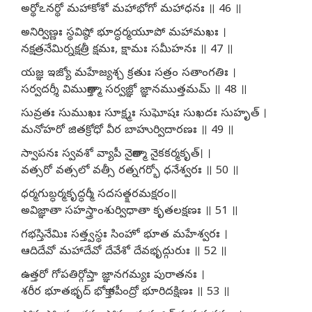
అర్థోఽనర్థో మహాకోశో మహాభోగో మహాధనః ॥ 46 ॥
అనిర్విణ్ణః స్థవిష్ఠో భూద్ధర్మయూపో మహామఖః ।
నక్షత్రనేమిర్నక్షత్రీ క్షమః, క్షామః సమీహనః ॥ 47 ॥
యజ్ఞ ఇజ్యో మహేజ్యశ్చ క్రతుః సత్రం సతాంగతిః ।
సర్వదర్శీ విముక్తాత్మా సర్వజ్ఞో జ్ఞానముత్తమమ్ ॥ 48 ॥
సువ్రతః సుముఖః సూక్ష్మః సుఘోషః సుఖదః సుహృత్ ।
మనోహరో జితక్రోధో వీర బాహుర్విదారణః ॥ 49 ॥
స్వాపనః స్వవశో వ్యాపీ నైకాత్మా నైకకర్మకృత్। ।
వత్సరో వత్సలో వత్సీ రత్నగర్భో ధనేశ్వరః ॥ 50 ॥
ధర్మగుబ్ధర్మకృద్ధర్మీ సదసత్క్షరమక్షరం॥
అవిజ్ఞాతా సహస్త్రాంశుర్విధాతా కృతలక్షణః ॥ 51 ॥
గభస్తినేమిః సత్త్వస్థః సింహో భూత మహేశ్వరః ।
ఆదిదేవో మహాదేవో దేవేశో దేవభృద్గురుః ॥ 52 ॥
ఉత్తరో గోపతిర్గోప్తా జ్ఞానగమ్యః పురాతనః ।
శరీర భూతభృద్ భోక్తా కపీంద్రో భూరిదక్షిణః ॥ 53 ॥