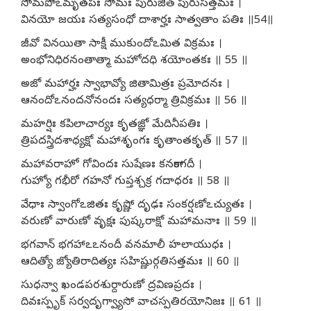
సోమపోఽమృతపః సోమః పురుజిత్ పురుసత్తమః ।
వినయో జయః సత్యసంధో దాశార్హః సాత్వతాం పతిః ॥54॥
జీవో వినయితా సాక్షీ ముకుందోఽమిత విక్రమః ।
అంభోనిధిరనంతాత్మా మహోదధి శయోంతకః ॥ 55 ॥
అజో మహార్హః స్వాభావ్యో జితామిత్రః ప్రమోదనః ।
ఆనందోఽనందనోనందః సత్యధర్మా త్రివిక్రమః ॥ 56 ॥
మహర్షిః కపిలాచార్యః కృతజ్ఞో మేదినీపతిః ।
త్రిపదస్త్రిదశాధ్యక్షో మహాశృంగః కృతాంతకృత్ ॥ 57 ॥
మహావరాహో గోవిందః సుషేణః కనకాంగదీ ।
గుహ్యో గభీరో గహనో గుప్తశ్చక్ర గదాధరః ॥ 58 ॥
వేధాః స్వాంగోఽజితః కృష్ణో దృఢః సంకర్షణోఽచ్యుతః ।
వరుణో వారుణో వృక్షః పుష్కరాక్షో మహామనాః ॥ 59 ॥
భగవాన్ భగహాఽఽనందీ వనమాలీ హలాయుధః ।
ఆదిత్యో జ్యోతిరాదిత్యః సహిష్ణుర్గతిసత్తమః ॥ 60 ॥
సుధన్వా ఖండపరశుర్దారుణో ద్రవిణప్రదః ।
దివఃస్పృక్ సర్వదృగ్వ్యాసో వాచస్పతిరయోనిజః ॥ 61 ॥