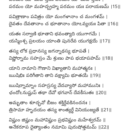
పరమం యో మహత్తేజః పరమం యో మహత్తపః ।
పరమం యో మహద్బ్రహ్మ పరమం యః పరాయణమ్ ।15॥
పవిత్రాణాం పవిత్రం యో మంగళానాం చ మంగళమ్ ।
దైవతం దేవతానాం చ భూతానాం యోఽవ్యయః పితా ॥16॥
యతః సర్వాణి భూతాని భవంత్యాది యుగాగమే ।
యస్మింశ్చ ప్రలయం యాంతి పునరేవ యుగక్షయే ॥17॥
తస్య లోక ప్రధానస్య జగన్నాథస్య భూపతే ।
విష్ణోర్నామ సహస్రం మే శ్రుణు పాప భయాపహమ్ ॥18॥
యాని నామాని గౌణాని విఖ్యాతాని మహాత్మనః ।
ఋషిభిః పరిగీతాని తాని వక్ష్యామి భూతయే ॥19॥
ఋషిర్నామ్నాం సహస్రస్య వేదవ్యాసో మహామునిః ।
ఛందోఽనుష్టుప్ తథా దేవో భగవాన్ దేవకీసుతః ॥20॥
అమృతాం శూద్భవో బీజం శక్తిర్దేవకినందనః ।
త్రిసామా హృదయం తస్య శాంత్యర్థే వినియుజ్యతే ॥21॥
విష్ణుం జిష్ణుం మహావిష్ణుం ప్రభవిష్ణుం మహేశ్వరమ్ ॥
అనేకరూప దైత్యాంతం నమామి పురుషోత్తమమ్ ॥22॥