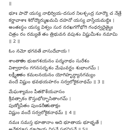
॥
భూః పాదౌ యస్య నాభిర్వియ-దసుర నిలశ్చంద్ర సూర్యౌ చ నేత్రే
కర్ణావాశాః శిరోద్యౌర్ముఖమపి దహనో యస్య వాస్తేయమబ్ధిః ।
అంతఃస్థం యస్య విశ్వం సుర నరఖగగోభోగి గంధర్వదైత్యైః
చిత్రం రం రమ్యతే తం త్రిభువన వపుశం విష్ణుమీశం నమామి
॥ 2 ॥
ఓం నమో భగవతే వాసుదేవాయ !
శాంతాకారం భుజగశయనం పద్మనాభం సురేశం
విశ్వాధారం గగనసదృశం మేఘవర్ణం శుభాంగమ్ ।
లక్ష్మీకాంతం కమలనయనం యోగిహృర్ధ్యానగమ్యం
వందే విష్ణుం భవభయహరం సర్వలోకైకనాథమ్ ॥ 3 ॥
మేఘశ్యామం పీతకౌశేయవాసం
శ్రీవత్సాకం కౌస్తుభోద్భాసితాంగమ్ ।
పుణ్యోపేతం పుండరీకాయతాక్షం
విష్ణుం వందే సర్వలోకైకనాథమ్ ॥ 4 ॥
నమః సమస్త భూతానాం ఆది భూతాయ భూభృతే ।