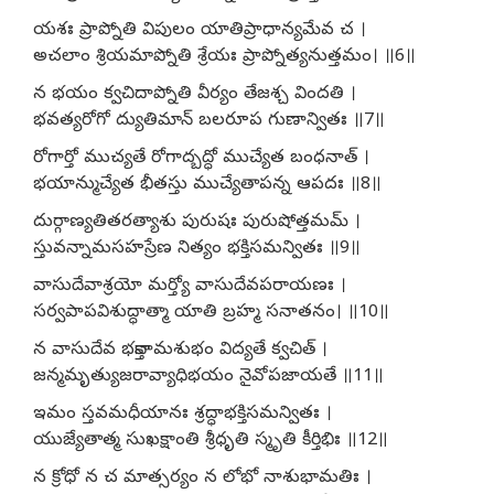
యశః ప్రాప్నోతి విపులం యాతిప్రాధాన్యమేవ చ ।
అచలాం శ్రియమాప్నోతి శ్రేయః ప్రాప్నోత్యనుత్తమం। ॥6॥
న భయం క్వచిదాప్నోతి వీర్యం తేజశ్చ విందతి ।
భవత్యరోగో ద్యుతిమాన్ బలరూప గుణాన్వితః ॥7॥
రోగార్తో ముచ్యతే రోగాద్బద్ధో ముచ్యేత బంధనాత్ ।
భయాన్ముచ్యేత భీతస్తు ముచ్యేతాపన్న ఆపదః ॥8॥
దుర్గాణ్యతితరత్యాశు పురుషః పురుషోత్తమమ్ ।
స్తువన్నామసహస్రేణ నిత్యం భక్తిసమన్వితః ॥9॥
వాసుదేవాశ్రయో మర్త్యో వాసుదేవపరాయణః ।
సర్వపాపవిశుద్ధాత్మా యాతి బ్రహ్మ సనాతనం। ॥10॥
న వాసుదేవ భక్తానామశుభం విద్యతే క్వచిత్ ।
జన్మమృత్యుజరావ్యాధిభయం నైవోపజాయతే ॥11॥
ఇమం స్తవమధీయానః శ్రద్ధాభక్తిసమన్వితః ।
యుజ్యేతాత్మ సుఖక్షాంతి శ్రీధృతి స్మృతి కీర్తిభిః ॥12॥
న క్రోధో న చ మాత్సర్యం న లోభో నాశుభామతిః ।