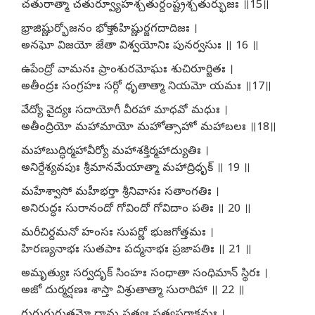
చతురాత్మా చతుర్వ్యూహశ్చతుర్దంష్ట్రశ్చతుర్భుజః ॥15॥
భ్రాజిష్ణుర్భోజనం భోక్తా సహిష్ణుర్జగదాదిజః ।
అనఘో విజయో జేతా విశ్వయోనిః పునర్వసుః ॥ 16 ॥
ఉపేంద్రో వామనః ప్రాంశురమోఘః శుచిరూర్జితః ।
అతీంద్రః సంగ్రహః సర్గో ధృతాత్మా నియమో యమః ॥17॥
వేద్యో వైద్యః సదాయోగీ వీరహా మాధవో మధుః ।
అతీంద్రియో మహామాయో మహోత్సాహో మహాబలః ॥18॥
మహాబుద్ధిర్మహావీర్యో మహాశక్తిర్మహాద్యుతిః ।
అనిర్దేశ్యవపుః శ్రీమానమేయాత్మా మహాద్రిధృక్ ॥ 19 ॥
మహేశ్వాసో మహీభర్తా శ్రీనివాసః సతాంగతిః ।
అనిరుద్ధః సురానందో గోవిందో గోవిదాం పతిః ॥ 20 ॥
మరీచిర్దమనో హంసః సుపర్ణో భుజగోత్తమః ।
హిరణ్యనాభః సుతపాః పద్మనాభః ప్రజాపతిః ॥ 21 ॥
అమృత్యుః సర్వదృక్ సింహః సంధాతా సంధిమాన్ స్థిరః ।
అజో దుర్మర్షణః శాస్తా విశ్రుతాత్మా సురారిహా ॥ 22 ॥