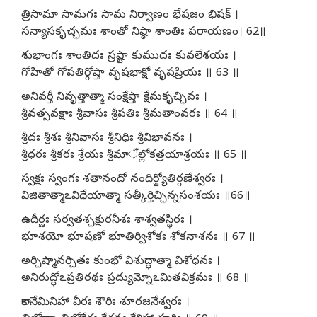
త్రిసామా సామగః సామ నిర్వాణం భేషజం భిషక్ ।
సన్యాసకృచ్ఛమః శాంతో నిష్ఠా శాంతిః పరాయణం। 62॥
శుభాంగః శాంతిదః స్రష్టా కుముదః కువలేశయః ।
గోహితో గోపతిర్గోప్తా వృషభాక్షో వృషప్రియః ॥ 63 ॥
అనివర్తీ నివృత్తాత్మా సంక్షేప్తా క్షేమకృచ్ఛివః ।
శ్రీవత్సవక్షాః శ్రీవాసః శ్రీపతిః శ్రీమతాంవరః ॥ 64 ॥
శ్రీదః శ్రీశః శ్రీనివాసః శ్రీనిధిః శ్రీవిభావనః ।
శ్రీధరః శ్రీకరః శ్రేయః శ్రీమాँల్లోకత్రయాశ్రయః ॥ 65 ॥
స్వక్షః స్వంగః శతానందో నందిర్జ్యోతిర్గణేశ్వరః ।
విజితాత్మాఽవిధేయాత్మా సత్కీర్తిచ్ఛిన్నసంశయః ॥66॥
ఉదీర్ణః సర్వతశ్చక్షురనీశః శాశ్వతస్థిరః ।
భూశయో భూషణో భూతిర్విశోకః శోకనాశనః ॥ 67 ॥
అర్చిష్మానర్చితః కుంభో విశుద్ధాత్మా విశోధనః ।
అనిరుద్ధోఽప్రతిరథః ప్రద్యుమ్నోఽమితవిక్రమః ॥ 68 ॥
కాలనేమినిహా వీరః శౌరిః శూరజనేశ్వరః ।