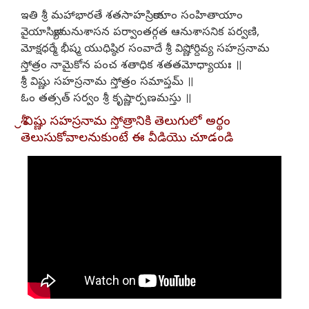
ఇతి శ్రీ మహాభారతే శతసాహస్రికాయాం సంహితాయాం
వైయాసిక్యామనుశాసన పర్వాంతర్గత ఆనుశాసనిక పర్వణి,
మోక్షధర్మే భీష్మ యుధిష్ఠిర సంవాదే శ్రీ విష్ణోర్దివ్య సహస్రనామ
స్తోత్రం నామైకోన పంచ శతాధిక శతతమోధ్యాయః ॥
శ్రీ విష్ణు సహస్రనామ స్తోత్రం సమాప్తమ్ ॥
ఓం తత్సత్ సర్వం శ్రీ కృష్ణార్పణమస్తు ॥
శ్రీ విష్ణు సహస్రనామ స్తోత్రానికి తెలుగులో అర్థం
తెలుసుకోవాలనుకుంటే ఈ వీడియొ చూడండి