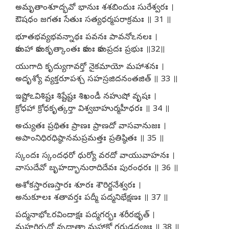
అమృతాంశూద్భవో భానుః శశబిందుః సురేశ్వరః ।
ఔషధం జగతః సేతుః సత్యధర్మపరాక్రమః ॥ 31 ॥
భూతభవ్యభవన్నాథః పవనః పావనోఽనలః ।
కామహా కామకృత్కాంతః కామః కామప్రదః ప్రభుః ॥32॥
యుగాది కృద్యుగావర్తో నైకమాయో మహాశనః ।
అదృశ్యో వ్యక్తరూపశ్చ సహస్రజిదనంతజిత్ ॥ 33 ॥
ఇష్టోఽవిశిష్టః శిష్టేష్టః శిఖండీ నహుషో వృషః ।
క్రోధహా క్రోధకృత్కర్తా విశ్వబాహుర్మహీధరః ॥ 34 ॥
అచ్యుతః ప్రథితః ప్రాణః ప్రాణదో వాసవానుజః ।
అపాంనిధిరధిష్ఠానమప్రమత్తః ప్రతిష్ఠితః ॥ 35 ॥
స్కందః స్కందధరో ధుర్యో వరదో వాయువాహనః ।
వాసుదేవో బృహద్భానురాదిదేవః పురంధరః ॥ 36 ॥
అశోకస్తారణస్తారః శూరః శౌరిర్జనేశ్వరః ।
అనుకూలః శతావర్తః పద్మీ పద్మనిభేక్షణః ॥ 37 ॥
పద్మనాభోఽరవిందాక్షః పద్మగర్భః శరీరభృత్ ।
మహర్ధిరృద్ధో వృద్ధాత్మా మహాక్షో గరుడధ్వజః ॥ 38 ॥