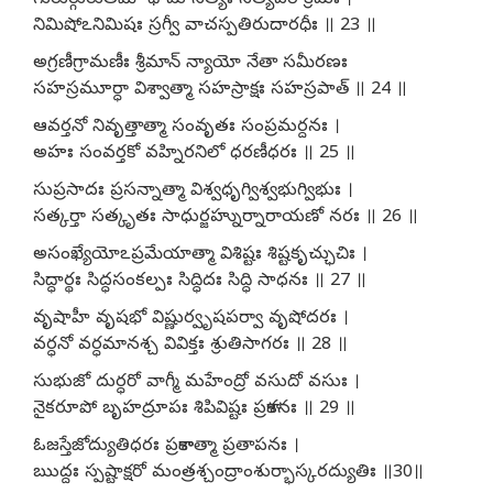
గురుర్గురుతమో ధామ సత్యః సత్యపరాక్రమః ।
నిమిషోఽనిమిషః స్రగ్వీ వాచస్పతిరుదారధీః ॥ 23 ॥
అగ్రణీగ్రామణీః శ్రీమాన్ న్యాయో నేతా సమీరణః
సహస్రమూర్ధా విశ్వాత్మా సహస్రాక్షః సహస్రపాత్ ॥ 24 ॥
ఆవర్తనో నివృత్తాత్మా సంవృతః సంప్రమర్దనః ।
అహః సంవర్తకో వహ్నిరనిలో ధరణీధరః ॥ 25 ॥
సుప్రసాదః ప్రసన్నాత్మా విశ్వధృగ్విశ్వభుగ్విభుః ।
సత్కర్తా సత్కృతః సాధుర్జహ్నుర్నారాయణో నరః ॥ 26 ॥
అసంఖ్యేయోఽప్రమేయాత్మా విశిష్టః శిష్టకృచ్ఛుచిః ।
సిద్ధార్థః సిద్ధసంకల్పః సిద్ధిదః సిద్ధి సాధనః ॥ 27 ॥
వృషాహీ వృషభో విష్ణుర్వృషపర్వా వృషోదరః ।
వర్ధనో వర్ధమానశ్చ వివిక్తః శ్రుతిసాగరః ॥ 28 ॥
సుభుజో దుర్ధరో వాగ్మీ మహేంద్రో వసుదో వసుః ।
నైకరూపో బృహద్రూపః శిపివిష్టః ప్రకాశనః ॥ 29 ॥
ఓజస్తేజోద్యుతిధరః ప్రకాశాత్మా ప్రతాపనః ।
ఋద్దః స్పష్టాక్షరో మంత్రశ్చంద్రాంశుర్భాస్కరద్యుతిః ॥30॥