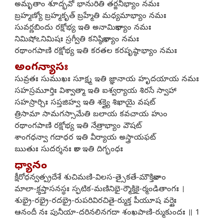
అమృతాం శూద్భవో భానురితి తర్జనీభ్యాం నమః
బ్రహ్మణ్యో బ్రహ్మకృత్ బ్రహ్మేతి మధ్యమాభ్యాం నమః
సువర్ణబిందు రక్షోభ్య ఇతి అనామికాభ్యాం నమః
నిమిషోఽనిమిషః స్రగ్వీతి కనిష్ఠికాభ్యాం నమః
రథాంగపాణి రక్షోభ్య ఇతి కరతల కరపృష్ఠాభ్యాం నమః
అంగన్యాసః
సువ్రతః సుముఖః సూక్ష్మ ఇతి జ్ఞానాయ హృదయాయ నమః
సహస్రమూర్తిః విశ్వాత్మా ఇతి ఐశ్వర్యాయ శిరసే స్వాహా
సహస్రార్చిః సప్తజిహ్వ ఇతి శక్త్యై శిఖాయై వషట్
త్రిసామా సామగస్సామేతి బలాయ కవచాయ హుం
రథాంగపాణి రక్షోభ్య ఇతి నేత్రాభ్యాం వౌషట్
శాంగధన్వా గదాధర ఇతి వీర్యాయ అస్త్రాయఫట్
ఋతుః సుదర్శనః కాల ఇతి దిగ్భంధః
ధ్యానం
క్షీరోధన్వత్ప్రదేశే శుచిమణి-విలస-త్సైకతే-మౌక్తికానాం
మాలా-కౢప్తాసనస్థః స్ఫటిక-మణినిభై-ర్మౌక్తికై-ర్మండితాంగః ।
శుభ్రై-రభ్రై-రదభ్రై-రుపరివిరచితై-ర్ముక్త పీయూష వర్షైః
ఆనందీ నః పునీయా-దరినలినగదా శంఖపాణి-ర్ముకుందః ॥ 1