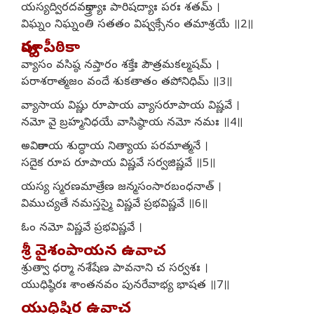
యస్యద్విరదవక్త్రాద్యాః పారిషద్యాః పరః శతమ్ ।
విఘ్నం నిఘ్నంతి సతతం విష్వక్సేనం తమాశ్రయే ॥2॥
పూర్వ పీఠికా
వ్యాసం వసిష్ఠ నప్తారం శక్తేః పౌత్రమకల్మషమ్ ।
పరాశరాత్మజం వందే శుకతాతం తపోనిధిమ్ ॥3॥
వ్యాసాయ విష్ణు రూపాయ వ్యాసరూపాయ విష్ణవే ।
నమో వై బ్రహ్మనిధయే వాసిష్ఠాయ నమో నమః ॥4॥
అవికారాయ శుద్ధాయ నిత్యాయ పరమాత్మనే ।
సదైక రూప రూపాయ విష్ణవే సర్వజిష్ణవే ॥5॥
యస్య స్మరణమాత్రేణ జన్మసంసారబంధనాత్ ।
విముచ్యతే నమస్తస్మై విష్ణవే ప్రభవిష్ణవే ॥6॥
ఓం నమో విష్ణవే ప్రభవిష్ణవే ।
శ్రీ వైశంపాయన ఉవాచ
శ్రుత్వా ధర్మా నశేషేణ పావనాని చ సర్వశః ।
యుధిష్ఠిరః శాంతనవం పునరేవాభ్య భాషత ॥7॥
యుధిష్ఠిర ఉవాచ