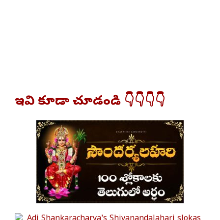
ఇవి కూడా చూడండి 👇👇👇👇