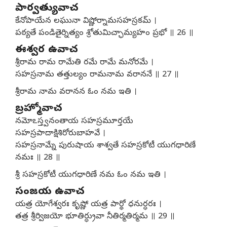
పార్వత్యువాచ
కేనోపాయేన లఘునా విష్ణోర్నామసహస్రకమ్ ।
పఠ్యతే పండితైర్నిత్యం శ్రోతుమిచ్ఛామ్యహం ప్రభో ॥ 26 ॥
ఈశ్వర ఉవాచ
శ్రీరామ రామ రామేతి రమే రామే మనోరమే ।
సహస్రనామ తత్తుల్యం రామనామ వరాననే ॥ 27 ॥
శ్రీరామ నామ వరానన ఓం నమ ఇతి ।
బ్రహ్మోవాచ
నమోఽస్త్వనంతాయ సహస్రమూర్తయే
సహస్రపాదాక్షిశిరోరుబాహవే ।
సహస్రనామ్నే పురుషాయ శాశ్వతే సహస్రకోటీ యుగధారిణే
నమః ॥ 28 ॥
శ్రీ సహస్రకోటీ యుగధారిణే నమ ఓం నమ ఇతి ।
సంజయ ఉవాచ
యత్ర యోగేశ్వరః కృష్ణో యత్ర పార్థో ధనుర్ధరః ।
తత్ర శ్రీర్విజయో భూతిర్ధ్రువా నీతిర్మతిర్మమ ॥ 29 ॥