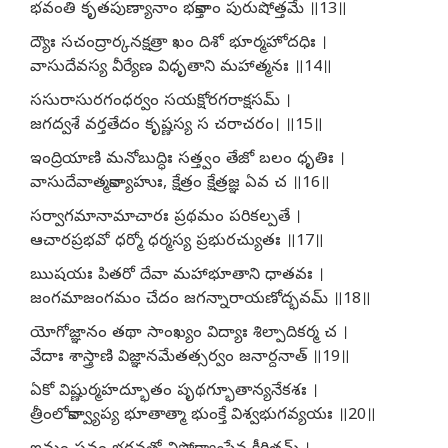
భవంతి కృతపుణ్యానాం భక్తానాం పురుషోత్తమే ॥13॥
ద్యౌః సచంద్రార్కనక్షత్రా ఖం దిశో భూర్మహోదధిః ।
వాసుదేవస్య వీర్యేణ విధృతాని మహాత్మనః ॥14॥
ససురాసురగంధర్వం సయక్షోరగరాక్షసమ్ ।
జగద్వశే వర్తతేదం కృష్ణస్య స చరాచరం। ॥15॥
ఇంద్రియాణి మనోబుద్ధిః సత్త్వం తేజో బలం ధృతిః ।
వాసుదేవాత్మకాన్యాహుః, క్షేత్రం క్షేత్రజ్ఞ ఏవ చ ॥16॥
సర్వాగమానామాచారః ప్రథమం పరికల్పతే ।
ఆచారప్రభవో ధర్మో ధర్మస్య ప్రభురచ్యుతః ॥17॥
ఋషయః పితరో దేవా మహాభూతాని ధాతవః ।
జంగమాజంగమం చేదం జగన్నారాయణోద్భవమ్ ॥18॥
యోగోజ్ఞానం తథా సాంఖ్యం విద్యాః శిల్పాదికర్మ చ ।
వేదాః శాస్త్రాణి విజ్ఞానమేతత్సర్వం జనార్దనాత్ ॥19॥
ఏకో విష్ణుర్మహద్భూతం పృథగ్భూతాన్యనేకశః ।
త్రీంలోకాన్వ్యాప్య భూతాత్మా భుంక్తే విశ్వభుగవ్యయః ॥20॥