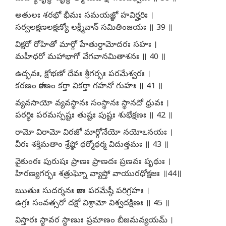
అతులః శరభో భీమః సమయజ్ఞో హవిర్హరిః ।
సర్వలక్షణలక్షణ్యో లక్ష్మీవాన్ సమితింజయః ॥ 39 ॥
విక్షరో రోహితో మార్గో హేతుర్దామోదరః సహః ।
మహీధరో మహాభాగో వేగవానమితాశనః ॥ 40 ॥
ఉద్భవః, క్షోభణో దేవః శ్రీగర్భః పరమేశ్వరః ।
కరణం కారణం కర్తా వికర్తా గహనో గుహః ॥ 41 ॥
వ్యవసాయో వ్యవస్థానః సంస్థానః స్థానదో ధ్రువః ।
పరర్ధిః పరమస్పష్టః తుష్టః పుష్టః శుభేక్షణః ॥ 42 ॥
రామో విరామో విరజో మార్గోనేయో నయోఽనయః ।
వీరః శక్తిమతాం శ్రేష్ఠో ధర్మోధర్మ విదుత్తమః ॥ 43 ॥
వైకుంఠః పురుషః ప్రాణః ప్రాణదః ప్రణవః పృథుః ।
హిరణ్యగర్భః శత్రుఘ్నో వ్యాప్తో వాయురధోక్షజః ॥44॥
ఋతుః సుదర్శనః కాలః పరమేష్ఠీ పరిగ్రహః ।
ఉగ్రః సంవత్సరో దక్షో విశ్రామో విశ్వదక్షిణః ॥ 45 ॥
విస్తారః స్థావర స్థాణుః ప్రమాణం బీజమవ్యయమ్ ।