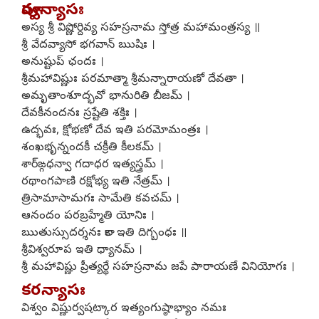
పూర్వన్యాసః
అస్య శ్రీ విష్ణోర్దివ్య సహస్రనామ స్తోత్ర మహామంత్రస్య ॥
శ్రీ వేదవ్యాసో భగవాన్ ఋషిః ।
అనుష్టుప్ ఛందః ।
శ్రీమహావిష్ణుః పరమాత్మా శ్రీమన్నారాయణో దేవతా ।
అమృతాంశూద్భవో భానురితి బీజమ్ ।
దేవకీనందనః స్రష్టేతి శక్తిః ।
ఉద్భవః, క్షోభణో దేవ ఇతి పరమోమంత్రః ।
శంఖభృన్నందకీ చక్రీతి కీలకమ్ ।
శార్​ఙ్గధన్వా గదాధర ఇత్యస్త్రమ్ ।
రథాంగపాణి రక్షోభ్య ఇతి నేత్రమ్ ।
త్రిసామాసామగః సామేతి కవచమ్ ।
ఆనందం పరబ్రహ్మేతి యోనిః ।
ఋతుస్సుదర్శనః కాల ఇతి దిగ్బంధః ॥
శ్రీవిశ్వరూప ఇతి ధ్యానమ్ ।
శ్రీ మహావిష్ణు ప్రీత్యర్థే సహస్రనామ జపే పారాయణే వినియోగః ।
కరన్యాసః
విశ్వం విష్ణుర్వషట్కార ఇత్యంగుష్ఠాభ్యాం నమః