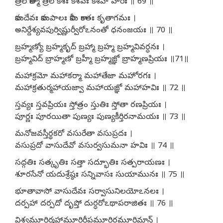
త్రిలోకాత్మా త్రిలోకేశః కేశవః కేశిహా హరిః ॥ 69 ॥
కామదేవః కామపాలః కామీ కాంతః కృతాగమః ।
అనిర్దేశ్యవపుర్విష్ణుర్వీరోఽనంతో ధనంజయః ॥ 70 ॥
బ్రహ్మణ్యో బ్రహ్మకృద్ బ్రహ్మా బ్రహ్మ బ్రహ్మవివర్ధనః ।
బ్రహ్మవిద్ బ్రాహ్మణో బ్రహ్మీ బ్రహ్మజ్ఞో బ్రాహ్మణప్రియః ॥71॥
మహాక్రమో మహాకర్మా మహాతేజా మహోరగః ।
మహాక్రతుర్మహాయజ్వా మహాయజ్ఞో మహాహవిః ॥ 72 ॥
స్తవ్యః స్తవప్రియః స్తోత్రం స్తుతిః స్తోతా రణప్రియః ।
పూర్ణః పూరయితా పుణ్యః పుణ్యకీర్తిరనామయః ॥ 73 ॥
మనోజవస్తీర్థకరో వసురేతా వసుప్రదః ।
వసుప్రదో వాసుదేవో వసుర్వసుమనా హవిః ॥ 74 ॥
సద్గతిః సత్కృతిః సత్తా సద్భూతిః సత్పరాయణః ।
శూరసేనో యదుశ్రేష్ఠః సన్నివాసః సుయామునః ॥ 75 ॥
భూతావాసో వాసుదేవః సర్వాసునిలయోఽనలః ।
దర్పహా దర్పదో దృప్తో దుర్ధరోఽథాపరాజితః ॥ 76 ॥
విశ్వమూర్తిర్మహామూర్తిర్దీప్తమూర్తిరమూర్తిమాన్ ।