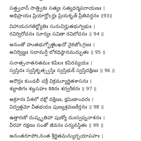
సత్త్వవాన్ సాత్త్వికః సత్యః సత్యధర్మపరాయణః ।
అభిప్రాయః ప్రియార్హోఽర్హః ప్రియకృత్ ప్రీతివర్ధనః ॥93॥
విహాయసగతిర్జ్యోతిః సురుచిర్హుతభుగ్విభుః ।
రవిర్విరోచనః సూర్యః సవితా రవిలోచనః ॥ 94 ॥
అనంతో హుతభుగ్భోక్తా సుఖదో నైకజోఽగ్రజః ।
అనిర్విణ్ణః సదామర్షీ లోకధిష్ఠానమద్భుతః ॥ 95 ॥
సనాత్సనాతనతమః కపిలః కపిరవ్యయః ।
స్వస్తిదః స్వస్తికృత్స్వస్తిః స్వస్తిభుక్ స్వస్తిదక్షిణః ॥ 96 ॥
అరౌద్రః కుండలీ చక్రీ విక్రమ్యూర్జితశాసనః ।
శబ్దాతిగః శబ్దసహః శిశిరః శర్వరీకరః ॥ 97 ॥
అక్రూరః పేశలో దక్షో దక్షిణః, క్షమిణాంవరః ।
విద్వత్తమో వీతభయః పుణ్యశ్రవణకీర్తనః ॥ 98 ॥
ఉత్తారణో దుష్కృతిహా పుణ్యో దుఃస్వప్ననాశనః ।
వీరహా రక్షణః సంతో జీవనః పర్యవస్థితః ॥ 99 ॥
అనంతరూపోఽనంత శ్రీర్జితమన్యుర్భయాపహః ।