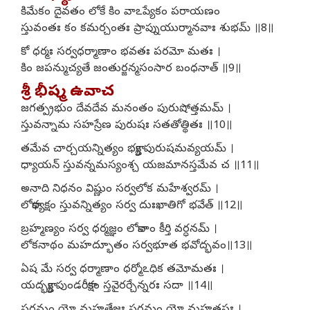
కిమేకం దైవతం లోకే కిం వాఽప్యేకం పరాయణం
స్తువంతః కం కమర్చంతః ప్రాప్నుయుర్మానవాః శుభమ్ ॥8॥
కో ధర్మః సర్వధర్మాణాం భవతః పరమో మతః ।
కిం జపన్ముచ్యతే జంతుర్జన్మసంసార బంధనాత్ ॥9॥
శ్రీ భీష్మ ఉవాచ
జగత్ప్రభుం దేవదేవ మనంతం పురుషోత్తమమ్ ।
స్తువన్నామ సహస్రేణ పురుషః సతతోత్థితః ॥10॥
తమేవ చార్చయన్నిత్యం భక్త్యా పురుషమవ్యయమ్ ।
ధ్యాయన్ స్తువన్నమస్యంశ్చ యజమానస్తమేవ చ ॥11॥
అనాది నిధనం విష్ణుం సర్వలోక మహేశ్వరమ్ ।
లోకాధ్యక్షం స్తువన్నిత్యం సర్వ దుఃఖాతిగో భవేత్ ॥12॥
బ్రహ్మణ్యం సర్వ ధర్మజ్ఞం లోకానాం కీర్తి వర్ధనమ్ ।
లోకనాథం మహద్భూతం సర్వభూత భవోద్భవం॥13॥
ఏష మే సర్వ ధర్మాణాం ధర్మోఽధిక తమోమతః ।
యద్భక్త్యా పుండరీకాక్షం స్తవైరర్చేన్నరః సదా ॥14॥