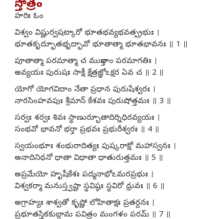
స్తోత్రం
హరిః ఓం
విశ్వం విష్ణుర్వషట్కారో భూతభవ్యభవత్ప్రభుః ।
భూతకృద్భూతభృద్భావో భూతాత్మా భూతభావనః ॥ 1 ॥
పూతాత్మా పరమాత్మా చ ముక్తానాం పరమాగతిః ।
అవ్యయః పురుషః సాక్షీ క్షేత్రజ్ఞోఽక్షర ఏవ చ ॥ 2 ॥
యోగో యోగవిదాం నేతా ప్రధాన పురుషేశ్వరః ।
నారసింహవపుః శ్రీమాన్ కేశవః పురుషోత్తమః ॥ 3 ॥
సర్వః శర్వః శివః స్థాణుర్భూతాదిర్నిధిరవ్యయః ।
సంభవో భావనో భర్తా ప్రభవః ప్రభురీశ్వరః ॥ 4 ॥
స్వయంభూః శంభురాదిత్యః పుష్కరాక్షో మహాస్వనః ।
అనాదినిధనో ధాతా విధాతా ధాతురుత్తమః ॥ 5 ॥
అప్రమేయో హృషీకేశః పద్మనాభోఽమరప్రభుః ।
విశ్వకర్మా మనుస్త్వష్టా స్థవిష్ఠః స్థవిరో ధ్రువః ॥ 6 ॥
అగ్రాహ్యః శాశ్వతో కృష్ణో లోహితాక్షః ప్రతర్దనః ।
ప్రభూతస్త్రికకుబ్ధామ పవిత్రం మంగళం పరమ్ ॥ 7 ॥