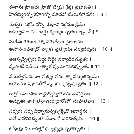
ఈశానః ప్రాణదః ప్రాణో జ్యేష్ఠః శ్రేష్ఠః ప్రజాపతిః ।
హిరణ్యగర్భో భూగర్భో మాధవో మధుసూదనః ॥ 8 ॥
ఈశ్వరో విక్రమీధన్వీ మేధావీ విక్రమః క్రమః ।
అనుత్తమో దురాధర్షః కృతజ్ఞః కృతిరాత్మవాన్॥ 9 ॥
సురేశః శరణం శర్మ విశ్వరేతాః ప్రజాభవః ।
అహస్సంవత్సరో వ్యాళః ప్రత్యయః సర్వదర్శనః ॥ 10 ॥
అజస్సర్వేశ్వరః సిద్ధః సిద్ధిః సర్వాదిరచ్యుతః ।
వృషాకపిరమేయాత్మా సర్వయోగవినిస్సృతః ॥ 11 ॥
వసుర్వసుమనాః సత్యః సమాత్మా సమ్మితస్సమః ।
అమోఘః పుండరీకాక్షో వృషకర్మా వృషాకృతిః ॥ 12 ॥
రుద్రో బహుశిరా బభ్రుర్విశ్వయోనిః శుచిశ్రవాః ।
అమృతః శాశ్వతస్థాణుర్వరారోహో మహాతపాః ॥ 13 ॥
సర్వగః సర్వ విద్భానుర్విష్వక్సేనో జనార్దనః ।
వేదో వేదవిదవ్యంగో వేదాంగో వేదవిత్కవిః ॥ 14 ॥
లోకాధ్యక్షః సురాధ్యక్షో ధర్మాధ్యక్షః కృతాకృతః ।