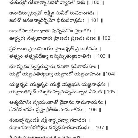
చతురశ్రో గభీరాత్మా విదిశో వ్యాదిశో దిశః ॥ 100 ॥
అనాదిర్భూర్భువో లక్ష్మీః సువీరో రుచిరాంగదః ।
జననో జనజన్మాదిర్భీమో భీమపరాక్రమః ॥ 101 ॥
ఆధారనిలయోఽధాతా పుష్పహాసః ప్రజాగరః ।
ఊర్ధ్వగః సత్పథాచారః ప్రాణదః ప్రణవః పణః ॥ 102 ॥
ప్రమాణం ప్రాణనిలయః ప్రాణభృత్ ప్రాణజీవనః ।
తత్త్వం తత్త్వవిదేకాత్మా జన్మమృత్యుజరాతిగః ॥ 103 ॥
భూర్భువః స్వస్తరుస్తారః సవితా ప్రపితామహః ।
యజ్ఞో యజ్ఞపతిర్యజ్వా యజ్ఞాంగో యజ్ఞవాహనః ॥104॥
యజ్ఞభృద్ యజ్ఞకృద్ యజ్ఞీ యజ్ఞభుక్ యజ్ఞసాధనః ।
యజ్ఞాంతకృద్ యజ్ఞగుహ్యమన్నమన్నాద ఏవ చ ॥105॥
ఆత్మయోనిః స్వయంజాతో వైఖానః సామగాయనః ।
దేవకీనందనః స్రష్టా క్షితీశః పాపనాశనః ॥ 106 ॥
శంఖభృన్నందకీ చక్రీ శార్ఙ్గధన్వా గదాధరః ।
రథాంగపాణిరక్షోభ్యః సర్వప్రహరణాయుధః ॥ 107 ॥