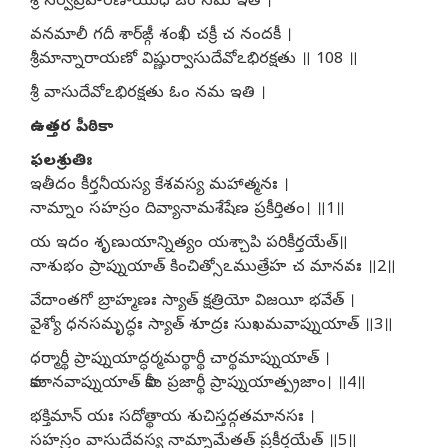
శ్రీ సర్వప్రహరణాయుధ ఓం నమ ఇతి ।
వనమాలీ గదీ శార్​ఙ్గీ శంఖీ చక్రీ చ నందకీ ।
శ్రీమాన్నారాయణో విష్ణుర్వాసుదేవోఽభిరక్షతు ॥ 108 ॥
శ్రీ వాసుదేవోఽభిరక్షతు ఓం నమ ఇతి ।
ఉత్తర పీఠికా
ఫలశ్రుతిః
ఇతీదం కీర్తనీయస్య కేశవస్య మహాత్మనః ।
నామ్నాం సహస్రం దివ్యానామశేషేణ ప్రకీర్తితం। ॥1॥
య ఇదం శృణుయాన్నిత్యం యశ్చాపి పరికీర్తయేత్॥
నాశుభం ప్రాప్నుయాత్ కించిత్సోఽముత్రేహ చ మానవః ॥2॥
వేదాంతగో బ్రాహ్మణః స్యాత్ క్షత్రియో విజయీ భవేత్ ।
వైశ్యో ధనసమృద్ధః స్యాత్ శూద్రః సుఖమవాప్నుయాత్ ॥3॥
ధర్మార్థీ ప్రాప్నుయాద్ధర్మమర్థార్థీ చార్థమాప్నుయాత్ ।
కామానవాప్నుయాత్ కామీ ప్రజార్థీ ప్రాప్నుయాత్ప్రజాం। ॥4॥
భక్తిమాన్ యః సదోత్థాయ శుచిస్తద్గతమానసః ।
సహస్రం వాసుదేవస్య నామ్నామేతత్ ప్రకీర్తయేత్ ॥5॥