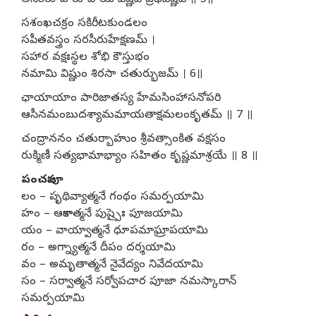
అనేకరూప రూపాయ విష్ణవే ప్రభవిష్ణవే ॥ 5॥
సశంఖచక్రం సకిరీటకుండలం
సపీతవస్త్రం సరసీరుహేక్షణమ్ ।
సహార వక్షఃస్థల శోభి కౌస్తుభం
నమామి విష్ణుం శిరసా చతుర్భుజమ్ । 6॥
ఛాయాయాం పారిజాతస్య హేమసింహాసనోపరి
ఆసీనమంబుదశ్యామమాయతాక్షమలంకృతమ్ ॥ 7 ॥
చంద్రాననం చతుర్బాహుం శ్రీవత్సాంకిత వక్షసం
రుక్మిణీ సత్యభామాభ్యాం సహితం కృష్ణమాశ్రయే ॥ 8 ॥
పంచపూజ
లం – పృథివ్యాత్మనే గంథం సమర్పయామి
హం – ఆకాశాత్మనే పుష్పైః పూజయామి
యం – వాయ్వాత్మనే ధూపమాఘ్రాపయామి
రం – అగ్న్యాత్మనే దీపం దర్శయామి
వం – అమృతాత్మనే నైవేద్యం నివేదయామి
సం – సర్వాత్మనే సర్వోపచార పూజా నమస్కారాన్
సమర్పయామి