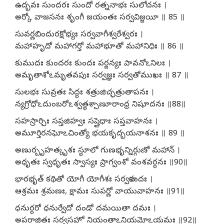
ఉద్భవః సుందరః సుందో రత్ననాభః సులోచనః ।
అర్కో వాజసనః శృంగీ జయంతః సర్వవిజ్జయీ ॥ 85 ॥
సువర్ణబిందురక్షోభ్యః సర్వవాగీశ్వరేశ్వరః ।
మహాహృదో మహాగర్తో మహాభూతో మహానిధిః ॥ 86 ॥
కుముదః కుందరః కుందః పర్జన్యః పావనోఽనిలః ।
అమృతాశోఽమృతవపుః సర్వజ్ఞః సర్వతోముఖః ॥ 87 ॥
సులభః సువ్రతః సిద్ధః శత్రుజిచ్ఛత్రుతాపనః ।
న్యగ్రోధోఽదుంబరోఽశ్వత్థశ్చాణూరాంధ్ర నిషూదనః ॥88॥
సహస్రార్చిః సప్తజిహ్వః సప్తైధాః సప్తవాహనః ।
అమూర్తిరనఘోఽచింత్యో భయకృద్భయనాశనః ॥ 89 ॥
అణుర్బృహత్కృశః స్థూలో గుణభృన్నిర్గుణో మహాన్ ।
అధృతః స్వధృతః స్వాస్యః ప్రాగ్వంశో వంశవర్ధనః ॥90॥
భారభృత్ కథితో యోగీ యోగీశః సర్వకామదః ।
ఆశ్రమః శ్రమణః, క్షామః సుపర్ణో వాయువాహనః ॥91॥
ధనుర్ధరో ధనుర్వేదో దండో దమయితా దమః ।
అపరాజితః సర్వసహో నియంతాఽనియమోఽయమః ॥92॥