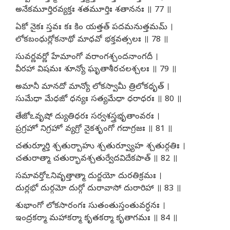
అనేకమూర్తిరవ్యక్తః శతమూర్తిః శతాననః ॥ 77 ॥
ఏకో నైకః స్తవః కః కిం యత్తత్ పదమనుత్తమమ్ ।
లోకబంధుర్లోకనాథో మాధవో భక్తవత్సలః ॥ 78 ॥
సువర్ణవర్ణో హేమాంగో వరాంగశ్చందనాంగదీ ।
వీరహా విషమః శూన్యో ఘృతాశీరచలశ్చలః ॥ 79 ॥
అమానీ మానదో మాన్యో లోకస్వామీ త్రిలోకధృత్ ।
సుమేధా మేధజో ధన్యః సత్యమేధా ధరాధరః ॥ 80 ॥
తేజోఽవృషో ద్యుతిధరః సర్వశస్త్రభృతాంవరః ।
ప్రగ్రహో నిగ్రహో వ్యగ్రో నైకశృంగో గదాగ్రజః ॥ 81 ॥
చతుర్మూర్తి శ్చతుర్బాహు శ్చతుర్వ్యూహ శ్చతుర్గతిః ।
చతురాత్మా చతుర్భావశ్చతుర్వేదవిదేకపాత్ ॥ 82 ॥
సమావర్తోఽనివృత్తాత్మా దుర్జయో దురతిక్రమః ।
దుర్లభో దుర్గమో దుర్గో దురావాసో దురారిహా ॥ 83 ॥
శుభాంగో లోకసారంగః సుతంతుస్తంతువర్ధనః ।
ఇంద్రకర్మా మహాకర్మా కృతకర్మా కృతాగమః ॥ 84 ॥