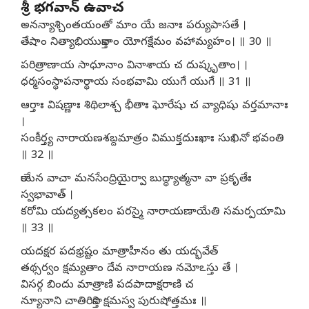
శ్రీ భగవాన్ ఉవాచ
అనన్యాశ్చింతయంతో మాం యే జనాః పర్యుపాసతే ।
తేషాం నిత్యాభియుక్తానాం యోగక్షేమం వహామ్యహం। ॥ 30 ॥
పరిత్రాణాయ సాధూనాం వినాశాయ చ దుష్కృతాం। ।
ధర్మసంస్థాపనార్థాయ సంభవామి యుగే యుగే ॥ 31 ॥
ఆర్తాః విషణ్ణాః శిథిలాశ్చ భీతాః ఘోరేషు చ వ్యాధిషు వర్తమానాః
।
సంకీర్త్య నారాయణశబ్దమాత్రం విముక్తదుఃఖాః సుఖినో భవంతి
॥ 32 ॥
కాయేన వాచా మనసేంద్రియైర్వా బుద్ధ్యాత్మనా వా ప్రకృతేః
స్వభావాత్ ।
కరోమి యద్యత్సకలం పరస్మై నారాయణాయేతి సమర్పయామి
॥ 33 ॥
యదక్షర పదభ్రష్టం మాత్రాహీనం తు యద్భవేత్
తథ్సర్వం క్షమ్యతాం దేవ నారాయణ నమోఽస్తు తే ।
విసర్గ బిందు మాత్రాణి పదపాదాక్షరాణి చ
న్యూనాని చాతిరిక్తాని క్షమస్వ పురుషోత్తమః ॥