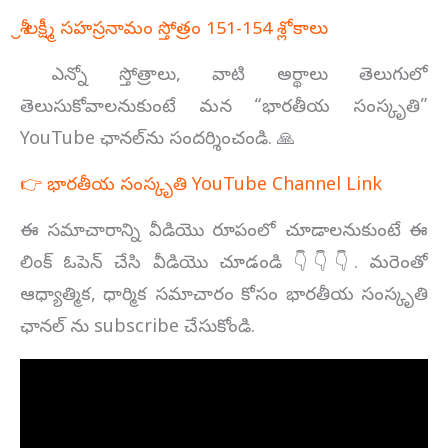
శ్రీ లక్ష్మీ సహస్రనామం స్తోత్రం 151-154 శ్లోకాలు
ఎన్నో స్తోత్రాలు, వాటి అర్థాలు తెలుగులో
తెలుసుకోవాలనుకుంటే మన “భారతీయ సంస్కృతి”
YouTube ఛానల్‌ను సందర్శించండి. 🙏
👉 భారతీయ సంస్కృతి YouTube Channel Link
ఈ సమాచారాన్ని వీడియొ రూపంలో చూడాలనుకుంటే ఈ
లింక్ ఓపెన్ చేసి వీడియొ చూడండి 👇👇👇. మరెంతో
ఆధ్యాత్మిక, ధార్మిక సమాచారం కోసం భారతీయ సంస్కృతి
ఛానల్ ను subscribe చేసుకోండి.