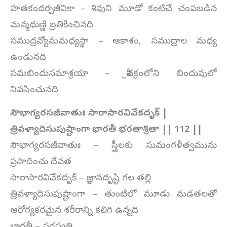
హతకందర్పజీవికా – శివుని మూడో కంటిచే చంపబడిన
మన్మధుణ్ణి బ్రతికించినది
సముద్రవ్యోమమధ్యస్థా – ఆకాశం, సముద్రాల మధ్య
ఉండునది
సమబిందుసమాశ్రయా – శ్రీచక్రంలోని బిందువులో
నివసించునది
సౌభాగ్యరసజీవాతుః సారాసారవివేకదృక్ |
త్రివళ్యాదిసుపుష్టాంగా భారతీ భరతాశ్రితా || 112 ||
సౌభాగ్యరసజీవాతుః – స్త్రీలకు సుమంగళీత్వమును
ప్రసాదించు దేవత
సారాసారవివేకదృక్ – జ్ఞానదృష్టి గల తల్లి
త్రివళ్యాదిసుపుష్టాంగా – తుంటిలో మూడు మడతలతో
ఆరోగ్యకరమైన శరీరాన్ని కలిగి ఉన్నది