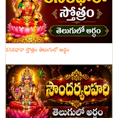
కనకధారా స్తోత్రం తెలుగులో అర్థం