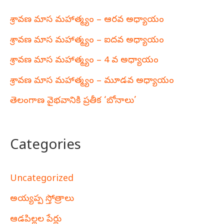
శ్రావణ మాస మహాత్మ్యం – ఆరవ అధ్యాయం
శ్రావణ మాస మహాత్మ్యం – ఐదవ అధ్యాయం
శ్రావణ మాస మహాత్మ్యం – 4 వ అధ్యాయం
శ్రావణ మాస మహాత్మ్యం – మూడవ అధ్యాయం
తెలంగాణ వైభవానికి ప్రతీక ‘బోనాలు’
Categories
Uncategorized
అయ్యప్ప స్తోత్రాలు
ఆడపిల్లల పేర్లు