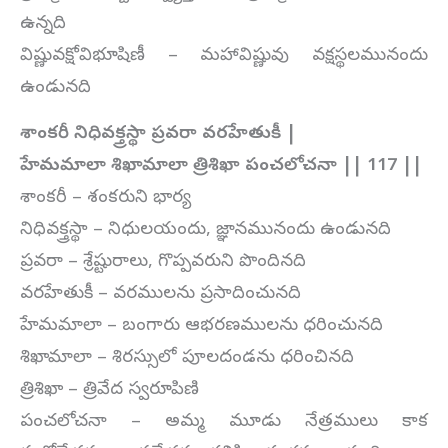
ఉన్నది
విష్ణువక్షోవిభూషిణీ – మహావిష్ణువు వక్షస్థలమునందు
ఉండునది
శాంకరీ నిధివక్త్రస్థా ప్రవరా వరహేతుకీ |
హేమమాలా శిఖామాలా త్రిశిఖా పంచలోచనా || 117 ||
శాంకరీ – శంకరుని భార్య
నిధివక్త్రస్థా – నిధులయందు, జ్ఞానమునందు ఉండునది
ప్రవరా – శ్రేష్టురాలు, గొప్పవరుని పొందినది
వరహేతుకీ – వరములను ప్రసాదించునది
హేమమాలా – బంగారు ఆభరణములను ధరించునది
శిఖామాలా – శిరస్సులో పూలదండను ధరించినది
త్రిశిఖా – త్రివేద స్వరూపిణి
పంచలోచనా – అమ్మ మూడు నేత్రములు కాక