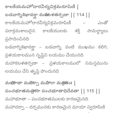
కాలకేయమహోదారవీర్యవిక్రమరూపిణీ |
బడబాగ్నిశిఖావక్త్రా మహాకబళతర్పణా || 114 ||
కాలకేయమహోదారవీర్యవిక్రమరూపిణీ – ఎంతో
పరాక్రమశాలురైన కాలకేయులకు శక్తి సామర్థ్యాలు
ప్రసాదించినది
బడబాగ్నిశిఖావక్త్రా – బడబాగ్ని వంటి ముఖము కలిగి,
ప్రళయకాలమున సృష్టిని లయము చేయునది
మహాకబళతర్పణా – ప్రళయకాలములో సమస్తమును
లయము చేసి తృప్తి పొందునది
మహాభూతా మహాదర్పా మహాసారా మహాక్రతుః |
పంచభూతమహాగ్రాసా పంచభూతాధిదేవతా || 115 ||
మహాభూతా – పంచభూతములకు కారణమైనది
మహాదర్పా – దర్పమునకు కారణమైన మాయా స్వరూపిణి