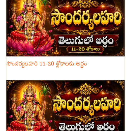
సౌందర్యలహరి 11-20 శ్లోకాలకు అర్థం