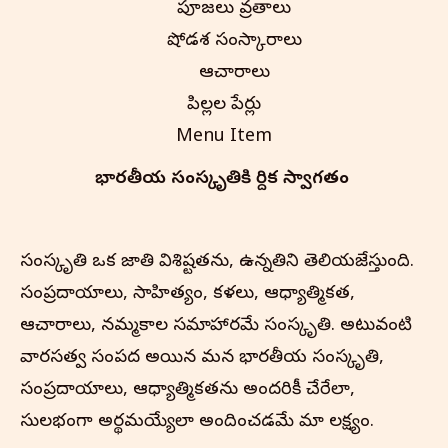
పూజలు వ్రతాలు
షోడశ సంస్కారాలు
ఆచారాలు
పిల్లల పేర్లు
Menu Item
భారతీయ సంస్కృతి‌కి హార్దిక స్వాగతం
సంస్కృతి ఒక జాతి విశిష్టతను, ఉన్నతిని తెలియజేస్తుంది.
సంప్రదాయాలు, సాహిత్యం, కళలు, ఆధ్యాత్మికత,
ఆచారాలు, నమ్మకాల సమాహారమే సంస్కృతి. అటువంటి
వారసత్వ సంపద అయిన మన భారతీయ సంస్కృతి,
సంప్రదాయాలు, ఆధ్యాత్మికతను అందరికీ చేరేలా,
సులభంగా అర్థమయ్యేలా అందించడమే మా లక్ష్యం.