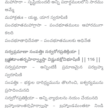
మహాసారా – సృష్టియందలి అన్ని పదార్థములలోని సారము
అమ్మే
మహాక్రతుః – యజ్ఞ, యాగ స్వరూపిణి
పంచభూతమహాగ్రాసా – పంచభూతములు ఆహారముగా
కలది
పంచభూతాధిదేవతా – పంచభూతములకు అధినేత
సర్వప్రమాణా సంపత్తిః సర్వరోగప్రతిక్రియా |
బ్రహ్మాండాంతర్బహిర్వ్యాప్తా విష్ణువక్షోవిభూషిణీ || 116 ||
సర్వప్రమాణా – అన్నింటికీ ప్రమాణమైన పరబ్రహ్మ
స్వరూపిణి
సంపత్తిః – భక్తుల దారిద్ర్యమును తొలగించి, ఐశ్వర్యమును
ప్రసాదించునది
సర్వరోగప్రతిక్రియా – అన్ని వ్యాధులను నయం చేయునది
బ్రహ్మాండాంతర్బహిర్వ్యాప్తా – బ్రహ్మాండమంతటా నిండి