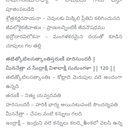
సామగానసమారాధ్యా – సామవేదం గానం చేస్తూ
పూజింపబడేది
శ్రోత్రకర్ణరసాయనా – చెవులకు మిక్కిలి ప్రీతిని కలిగించునది
జీవలోకైకజీవాతుః – ప్రాణులన్నింటికీ జీవనౌషధము
భద్రోదారవిలోకనా – మంగళకరమైన దయతో కూడిన
చూపులు గల తల్లి
తటిత్కోటిలసత్కాంతిస్తరుణీ హరిసుందరీ |
మీననేత్రా చ సేంద్రాక్షీ విశాలాక్షీ సుమంగళా || 120 ||
తటిత్కోటిలసత్కాంతిః – కోట్లాది మెరుపుల వలె అందంగా
ఉన్నది
తరుణీ – నిత్య యవ్వనవతి
హరిసుందరీ – హరికి భార్య అయినటువంటి సౌందర్యవతి
మీననేత్రా – చేపల వంటి కన్నులు గలది
ఇంద్రాక్షీ – ఇంద్రుని వలె కన్నులు కలది, శ్రీలంకలో వెలసి ఉన్న