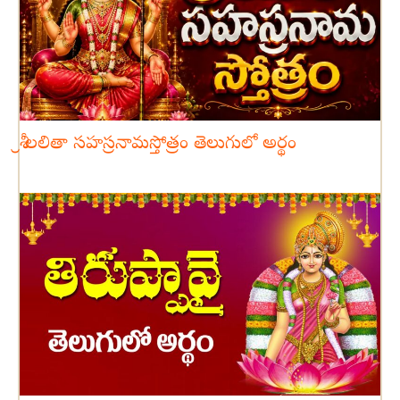
శ్రీ లలితా సహస్రనామస్తోత్రం తెలుగులో అర్థం