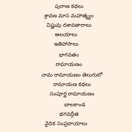
పురాణ కథలు
శ్రావణ మాస మహాత్మ్యం
విష్ణువు దశావతారాలు
ఆలయాలు
ఇతిహాసాలు
భాగవతం
రామాయణం
నామ రామాయణం తెలుగులో
రామాయణ కథలు
సంపూర్ణ రామాయణం
బాలకాండ
భగవద్గీత
వైదిక సంప్రదాయాలు