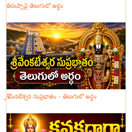
తిరుప్పావై తెలుగులో అర్థం
శ్రీ వేంకటేశ్వర సుప్రభాతం – తెలుగులో అర్థం