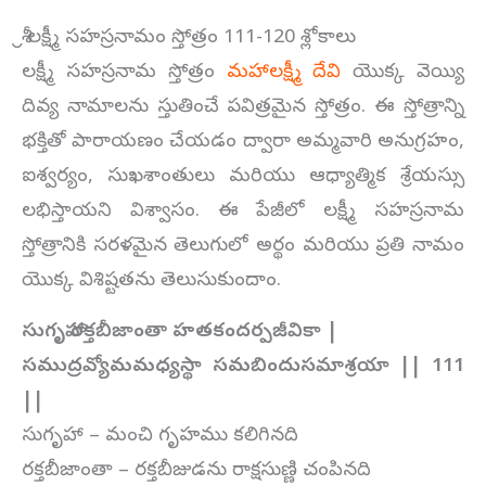
శ్రీ లక్ష్మీ సహస్రనామం స్తోత్రం 111-120 శ్లోకాలు
లక్ష్మీ సహస్రనామ స్తోత్రం
మహాలక్ష్మీ దేవి
యొక్క వెయ్యి
దివ్య నామాలను స్తుతించే పవిత్రమైన స్తోత్రం. ఈ స్తోత్రాన్ని
భక్తితో పారాయణం చేయడం ద్వారా అమ్మవారి అనుగ్రహం,
ఐశ్వర్యం, సుఖశాంతులు మరియు ఆధ్యాత్మిక శ్రేయస్సు
లభిస్తాయని విశ్వాసం. ఈ పేజీలో లక్ష్మీ సహస్రనామ
స్తోత్రానికి సరళమైన తెలుగులో అర్థం మరియు ప్రతి నామం
యొక్క విశిష్టతను తెలుసుకుందాం.
సుగృహా రక్తబీజాంతా హతకందర్పజీవికా |
సముద్రవ్యోమమధ్యస్థా సమబిందుసమాశ్రయా || 111
||
సుగృహా – మంచి గృహము కలిగినది
రక్తబీజాంతా – రక్తబీజుడను రాక్షసుణ్ణి చంపినది