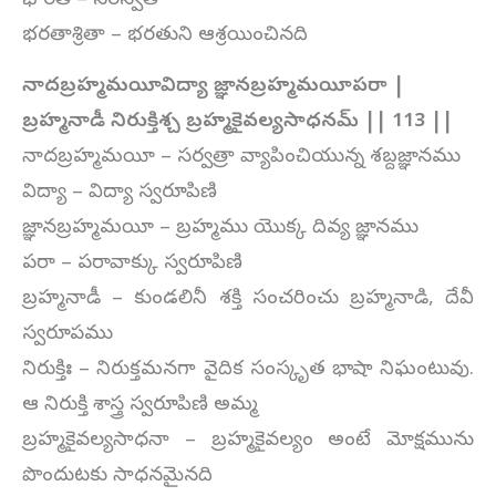
భారతీ – సరస్వతి
భరతాశ్రితా – భరతుని ఆశ్రయించినది
నాదబ్రహ్మమయీవిద్యా జ్ఞానబ్రహ్మమయీపరా |
బ్రహ్మనాడీ నిరుక్తిశ్చ బ్రహ్మకైవల్యసాధనమ్ || 113 ||
నాదబ్రహ్మమయీ – సర్వత్రా వ్యాపించియున్న శబ్దజ్ఞానము
విద్యా – విద్యా స్వరూపిణి
జ్ఞానబ్రహ్మమయీ – బ్రహ్మము యొక్క దివ్య జ్ఞానము
పరా – పరావాక్కు స్వరూపిణి
బ్రహ్మనాడీ – కుండలినీ శక్తి సంచరించు బ్రహ్మనాడి, దేవీ
స్వరూపము
నిరుక్తిః – నిరుక్తమనగా వైదిక సంస్కృత భాషా నిఘంటువు.
ఆ నిరుక్తి శాస్త్ర స్వరూపిణి అమ్మ
బ్రహ్మకైవల్యసాధనా – బ్రహ్మకైవల్యం అంటే మోక్షమును
పొందుటకు సాధనమైనది