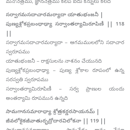
మనోనేత్రము, జ్ఞాననేత్రము కలిపి ఐదు కన్నులు కలది
సర్వాగమసదాచారమర్యాదా యాతుభంజనీ |
పుణ్యశ్లోకప్రబంధాఢ్యా సర్వాంతర్యామిరూపిణీ || 118
||
సర్వాగమసదాచారమర్యాదా – ఆగమములలోని సదాచార
స్వరూపము
యాతుభంజనీ – రాక్షసులను నాశనం చేయునది
పుణ్యశ్లోకప్రబంధాఢ్యా – పుణ్య శ్లోకాల రూపంలో ఉన్న
సరస్వతి స్వరూపము
సర్వాంతర్యామిరూపిణీ – సర్వ ప్రాణుల యందు
అంతర్యామి రూపమున ఉన్నది
సామగానసమారాధ్యా శ్రోత్రకర్ణరసాయనమ్ |
జీవలోకైకజీవాతుర్భద్రోదారవిలోకనా || 119 ||