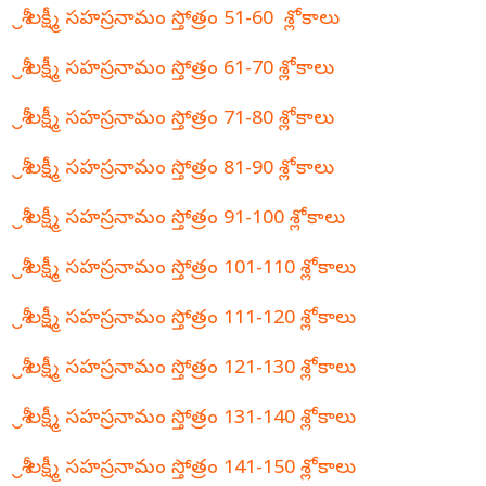
శ్రీ లక్ష్మీ సహస్రనామం స్తోత్రం 51-60 శ్లోకాలు
శ్రీ లక్ష్మీ సహస్రనామం స్తోత్రం 61-70 శ్లోకాలు
శ్రీ లక్ష్మీ సహస్రనామం స్తోత్రం 71-80 శ్లోకాలు
శ్రీ లక్ష్మీ సహస్రనామం స్తోత్రం 81-90 శ్లోకాలు
శ్రీ లక్ష్మీ సహస్రనామం స్తోత్రం 91-100 శ్లోకాలు
శ్రీ లక్ష్మీ సహస్రనామం స్తోత్రం 101-110 శ్లోకాలు
శ్రీ లక్ష్మీ సహస్రనామం స్తోత్రం 111-120 శ్లోకాలు
శ్రీ లక్ష్మీ సహస్రనామం స్తోత్రం 121-130 శ్లోకాలు
శ్రీ లక్ష్మీ సహస్రనామం స్తోత్రం 131-140 శ్లోకాలు
శ్రీ లక్ష్మీ సహస్రనామం స్తోత్రం 141-150 శ్లోకాలు