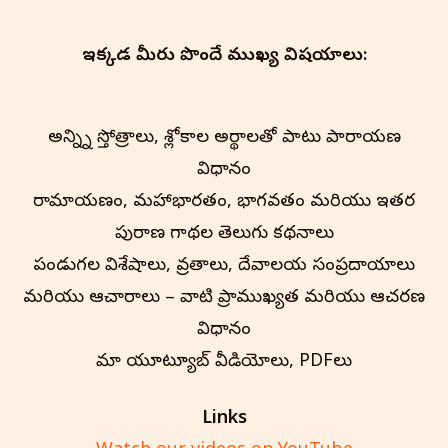
ఇక్కడ మీరు పొందే ముఖ్య విషయాలు:
అన్న్ని స్తోత్రాలు, శ్లోకాల అర్థాలతో పాటు పారాయణ
విధానం
రామాయణం, మహాభారతం, భాగవతం మరియు ఇతర
పురాణ గాథల తెలుగు కథనాలు
పండుగల విశేషాలు, వ్రతాలు, దేవాలయ సంప్రదాయాలు
మరియు ఆచారాలు – వాటి ప్రాముఖ్యత మరియు ఆచరణ
విధానం
మా యూట్యూబ్ వీడియోలు, PDFలు
Links