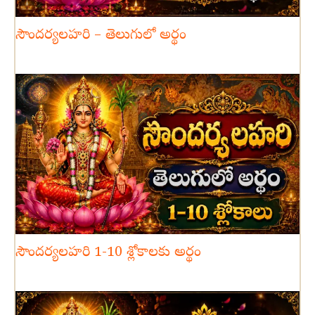
సౌందర్యలహరి – తెలుగులో అర్థం
సౌందర్యలహరి 1-10 శ్లోకాలకు అర్థం