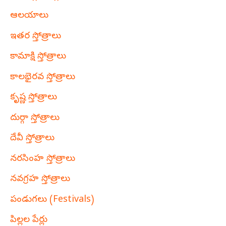
ఆలయాలు
ఇతర స్తోత్రాలు
కామాక్షి స్తోత్రాలు
కాలభైరవ స్తోత్రాలు
కృష్ణ స్తోత్రాలు
దుర్గా స్తోత్రాలు
దేవీ స్తోత్రాలు
నరసింహ స్తోత్రాలు
నవగ్రహ స్తోత్రాలు
పండుగలు (Festivals)
పిల్లల పేర్లు