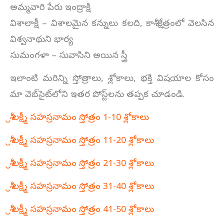
అమ్మవారి పేరు ఇంద్రాక్షి
విశాలాక్షీ – విశాలమైన కన్నులు కలది, కాశీ క్షేత్రంలో వెలసిన
విశ్వనాథుని భార్య
సుమంగళా – సువాసిని అయిన స్త్రీ
ఇలాంటి మరిన్ని స్తోత్రాలు, శ్లోకాలు, భక్తి విషయాల కోసం
మా వెబ్‌సైట్‌లోని ఇతర పోస్ట్‌లను తప్పక చూడండి.
శ్రీ లక్ష్మీ సహస్రనామం స్తోత్రం 1-10 శ్లోకాలు
శ్రీ లక్ష్మీ సహస్రనామం స్తోత్రం 11-20 శ్లోకాలు
శ్రీ లక్ష్మీ సహస్రనామం స్తోత్రం 21-30 శ్లోకాలు
శ్రీ లక్ష్మీ సహస్రనామం స్తోత్రం 31-40 శ్లోకాలు
శ్రీ లక్ష్మీ సహస్రనామం స్తోత్రం 41-50 శ్లోకాలు