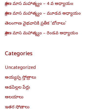
శ్రావణ మాస మహాత్మ్యం – 4 వ అధ్యాయం
శ్రావణ మాస మహాత్మ్యం – మూడవ అధ్యాయం
తెలంగాణ వైభవానికి ప్రతీక ‘బోనాలు’
శ్రావణ మాస మహాత్మ్యం – రెండవ అధ్యాయం
Categories
Uncategorized
అయ్యప్ప స్తోత్రాలు
ఆడపిల్లల పేర్లు
ఆలయాలు
ఇతర స్తోత్రాలు