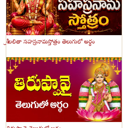
శ్రీ లలితా సహస్రనామస్తోత్రం తెలుగులో అర్థం