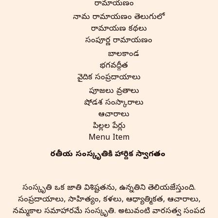
రామాయణం
నామ రామాయణం తెలుగులో
రామాయణ కథలు
సంపూర్ణ రామాయణం
బాలకాండ
భగవద్గీత
వైదిక సంప్రదాయాలు
పూజలు వ్రతాలు
షోడశ సంస్కారాలు
ఆచారాలు
పిల్లల పేర్లు
Menu Item
భారతీయ సంస్కృతి‌కి హార్దిక స్వాగతం
సంస్కృతి ఒక జాతి విశిష్టతను, ఉన్నతిని తెలియజేస్తుంది.
సంప్రదాయాలు, సాహిత్యం, కళలు, ఆధ్యాత్మికత, ఆచారాలు,
నమ్మకాల సమాహారమే సంస్కృతి. అటువంటి వారసత్వ సంపద