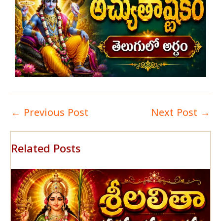
←
Previous Post
Next Post
→
Related Posts