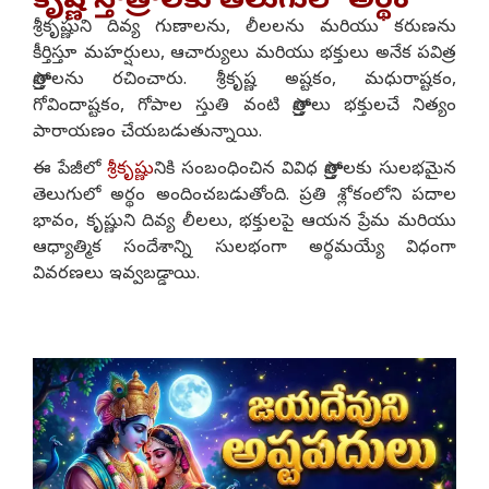
కృష్ణ స్తోత్రాలకు తెలుగులో అర్థం
శ్రీకృష్ణుని దివ్య గుణాలను, లీలలను మరియు కరుణను
కీర్తిస్తూ మహర్షులు, ఆచార్యులు మరియు భక్తులు అనేక పవిత్ర
స్తోత్రాలను రచించారు. శ్రీకృష్ణ అష్టకం, మధురాష్టకం,
గోవిందాష్టకం, గోపాల స్తుతి వంటి స్తోత్రాలు భక్తులచే నిత్యం
పారాయణం చేయబడుతున్నాయి.
ఈ పేజీలో
శ్రీకృష్ణు
నికి సంబంధించిన వివిధ స్తోత్రాలకు సులభమైన
తెలుగులో అర్థం అందించబడుతోంది. ప్రతి శ్లోకంలోని పదాల
భావం, కృష్ణుని దివ్య లీలలు, భక్తులపై ఆయన ప్రేమ మరియు
ఆధ్యాత్మిక సందేశాన్ని సులభంగా అర్థమయ్యే విధంగా
వివరణలు ఇవ్వబడ్డాయి.