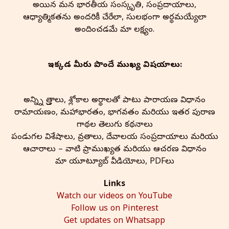
అయిన మన భారతీయ సంస్కృతి, సంప్రదాయాలు,
ఆధ్యాత్మికతను అందరికీ చేరేలా, సులభంగా అర్థమయ్యేలా
అందించడమే మా లక్ష్యం.
ఇక్కడ మీరు పొందే ముఖ్య విషయాలు:
అన్న్ని స్తోత్రాలు, శ్లోకాల అర్థాలతో పాటు పారాయణ విధానం
రామాయణం, మహాభారతం, భాగవతం మరియు ఇతర పురాణ
గాథల తెలుగు కథనాలు
పండుగల విశేషాలు, వ్రతాలు, దేవాలయ సంప్రదాయాలు మరియు
ఆచారాలు – వాటి ప్రాముఖ్యత మరియు ఆచరణ విధానం
మా యూట్యూబ్ వీడియోలు, PDFలు
Links
Watch our videos on YouTube
Follow us on Pinterest
Get updates on Whatsapp