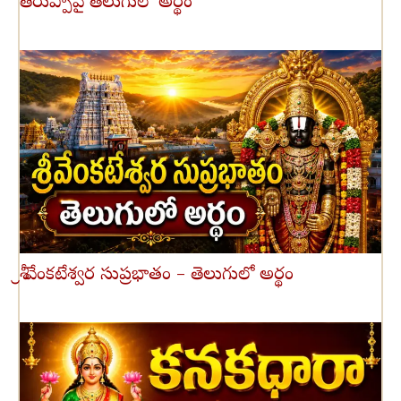
తిరుప్పావై తెలుగులో అర్థం
శ్రీ వేంకటేశ్వర సుప్రభాతం – తెలుగులో అర్థం