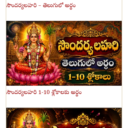
సౌందర్యలహరి – తెలుగులో అర్థం
సౌందర్యలహరి 1-10 శ్లోకాలకు అర్థం