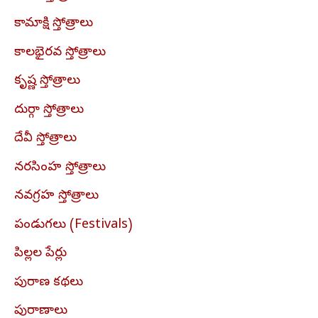
కామాక్షి స్తోత్రాలు
కాలభైరవ స్తోత్రాలు
కృష్ణ స్తోత్రాలు
దుర్గా స్తోత్రాలు
దేవీ స్తోత్రాలు
నరసింహ స్తోత్రాలు
నవగ్రహ స్తోత్రాలు
పండుగలు (Festivals)
పిల్లల పేర్లు
పురాణ కథలు
పురాణాలు