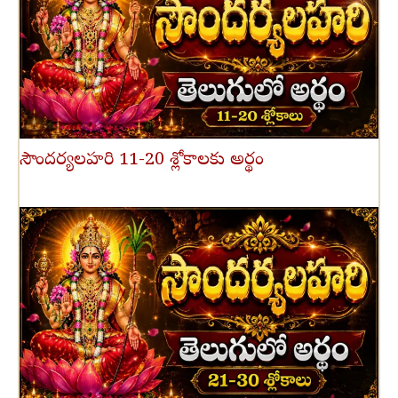
సౌందర్యలహరి 11-20 శ్లోకాలకు అర్థం