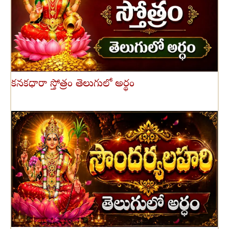
కనకధారా స్తోత్రం తెలుగులో అర్థం