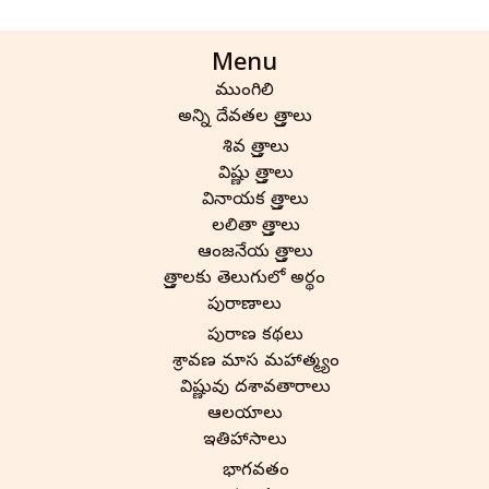
Menu
ముంగిలి
అన్ని దేవతల స్తోత్రాలు
శివ స్తోత్రాలు
విష్ణు స్తోత్రాలు
వినాయక స్తోత్రాలు
లలితా స్తోత్రాలు
ఆంజనేయ స్తోత్రాలు
స్తోత్రాలకు తెలుగులో అర్థం
పురాణాలు
పురాణ కథలు
శ్రావణ మాస మహాత్మ్యం
విష్ణువు దశావతారాలు
ఆలయాలు
ఇతిహాసాలు
భాగవతం