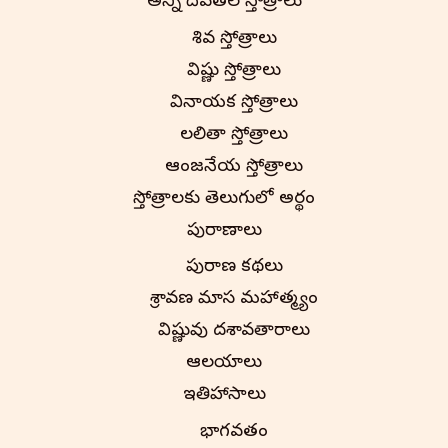
అన్ని దేవతల స్తోత్రాలు
శివ స్తోత్రాలు
విష్ణు స్తోత్రాలు
వినాయక స్తోత్రాలు
లలితా స్తోత్రాలు
ఆంజనేయ స్తోత్రాలు
స్తోత్రాలకు తెలుగులో అర్థం
పురాణాలు
పురాణ కథలు
శ్రావణ మాస మహాత్మ్యం
విష్ణువు దశావతారాలు
ఆలయాలు
ఇతిహాసాలు
భాగవతం