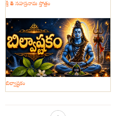
శ్రీ శివ సహస్రనామ స్తోత్రం
బిల్వాష్టకం