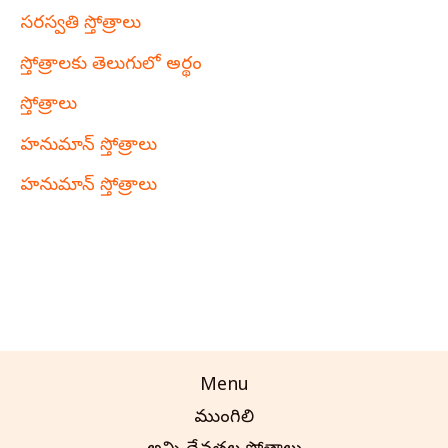
సరస్వతి స్తోత్రాలు
స్తోత్రాలకు తెలుగులో అర్థం
స్తోత్రాలు
హనుమాన్ స్తోత్రాలు
హనుమాన్ స్తోత్రాలు
Menu
ముంగిలి