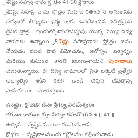
శ్రీ విష్ణు సహస్ర నామ స్తోత్రం 41-50 శ్లోకాలు
శ్రీ విష్ణు సహస్ర నామ స్తోత్రం మహాభారతంలోని అనుశాసన
పర్వంలో భీష్ముడు ధర్మరాజుకు ఉపదేశించిన పవిత్రమైన
దైవిక స్తోత్రం. ఇందులో శ్రీ మహావిష్ణువు యొక్క వెయ్యి దివ్య
నామాలు ఉన్నాయి. శ్రీ
విష్ణు
సహస్రనామ స్తోత్రం జపం
చేయడం వలన పాప విమోచనం, ఆరోగ్యం, ఐశ్వర్యం
మరియు కుటుంబ శాంతి కలుగుతాయని
పురాణాలు
చెబుతున్నాయి. ఈ దివ్య నామాలలో ప్రతి ఒక్కటి ప్రత్యేక
ఆధ్యాత్మిక శక్తిని కలిగి ఉండి భక్తుని జీవితాన్ని
సానుకూలంగా మారుస్తుంది.
ఉద్భవః, క్షోభణో దేవః శ్రీగర్భః పరమేశ్వరః ।
కరణం కారణం కర్తా వికర్తా గహనో గుహః ॥ 41 ॥
ఉధ్భవ: – సృష్టికి మూలకారణమైనవాడు
క్షోభణ: – సృష్టికాలమందు కల్లోలము కల్గించువాడు