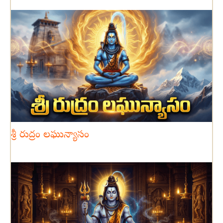
శ్రీ రుద్రం లఘున్యాసం