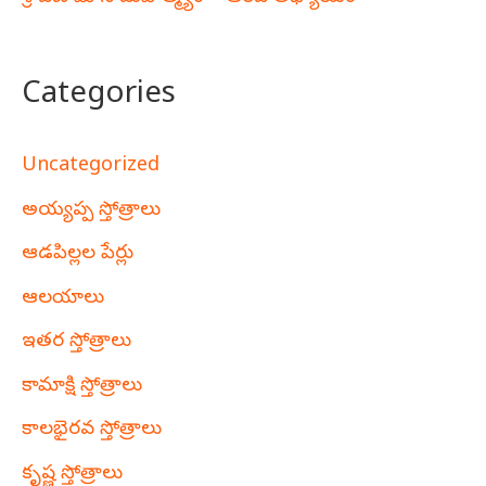
Categories
Uncategorized
అయ్యప్ప స్తోత్రాలు
ఆడపిల్లల పేర్లు
ఆలయాలు
ఇతర స్తోత్రాలు
కామాక్షి స్తోత్రాలు
కాలభైరవ స్తోత్రాలు
కృష్ణ స్తోత్రాలు