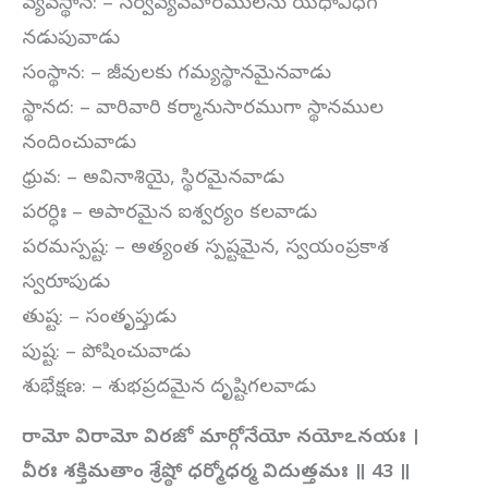
వ్యవస్థాన: – సర్వవ్యవహారములను యధావిధిగ
నడుపువాడు
సంస్థాన: – జీవులకు గమ్యస్థానమైనవాడు
స్థానద: – వారివారి కర్మానుసారముగా స్థానముల
నందించువాడు
ధ్రువ: – అవినాశియై, స్థిరమైనవాడు
పరర్ధిః – అపారమైన ఐశ్వర్యం కలవాడు
పరమస్పష్ట: – అత్యంత స్పష్టమైన, స్వయంప్రకాశ
స్వరూపుడు
తుష్ట: – సంతృప్తుడు
పుష్ట: – పోషించువాడు
శుభేక్షణ: – శుభప్రదమైన దృష్టిగలవాడు
రామో విరామో విరజో మార్గోనేయో నయోఽనయః ।
వీరః శక్తిమతాం శ్రేష్ఠో ధర్మోధర్మ విదుత్తమః ॥ 43 ॥