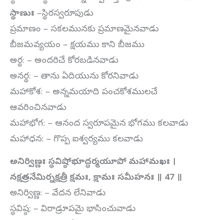
స్థాణుః
–స్థిరస్వరూపుడు
ప్రమాణం – సకలమునకు ప్రమాణమైనవాడు
బీజమవ్యయం – క్షయము కాని బీజము
అర్థ: – అందరిచే కోరబడినవాడు
అనర్థ: – తాను ఏదియును కోరనివాడు
మహాకోశ: – అన్నమయాది పంచకోశములచే
ఆవరించినవాడు
మహాభోగ: – ఆనంద స్వరూపమైన భోగము కలవాడు
మహాధన: – గొప్ప ఐశ్వర్యము కలవాడు
అనిర్విణ్ణః స్థవిష్ఠోభూద్ధర్మయూపో మహామఖః ।
నక్షత్రనేమిర్నక్షత్రీ క్షమః, క్షామః సమీహనః ॥ 47 ॥
అనిర్విణ్ణ: – వేదన లేనివాడు
స్థవిష్ఠ: – విరాడ్రూపమై భాసించువాడు