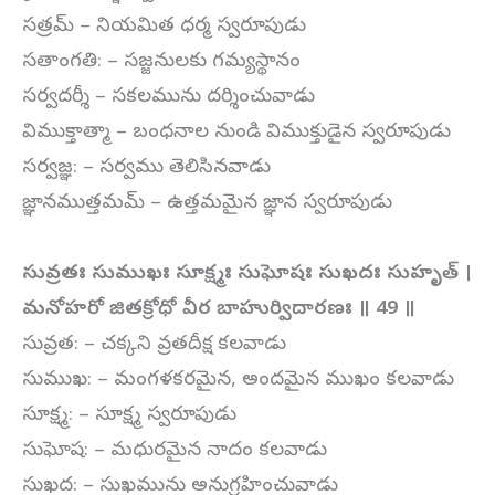
సత్రమ్ – నియమిత ధర్మ స్వరూపుడు
సతాంగతి: – సజ్జనులకు గమ్యస్థానం
సర్వదర్శీ – సకలమును దర్శించువాడు
విముక్తాత్మా – బంధనాల నుండి విముక్తుడైన స్వరూపుడు
సర్వజ్ఞ: – సర్వము తెలిసినవాడు
జ్ఞానముత్తమమ్ – ఉత్తమమైన జ్ఞాన స్వరూపుడు
సువ్రతః సుముఖః సూక్ష్మః సుఘోషః సుఖదః సుహృత్ ।
మనోహరో జితక్రోధో వీర బాహుర్విదారణః ॥ 49 ॥
సువ్రత: – చక్కని వ్రతదీక్ష కలవాడు
సుముఖ: – మంగళకరమైన, అందమైన ముఖం కలవాడు
సూక్ష్మ: – సూక్ష్మ స్వరూపుడు
సుఘోష: – మధురమైన నాదం కలవాడు
సుఖద: – సుఖమును అనుగ్రహించువాడు