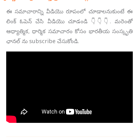
ఈ సమాచారాన్ని వీడియొ రూపంలో చూడాలనుకుంటే ఈ
లింక్ ఓపెన్ చేసి వీడియొ చూడండి 👇👇👇. మరెంతో
ఆధ్యాత్మిక, ధార్మిక సమాచారం కోసం భారతీయ సంస్కృతి
ఛానల్ ను subscribe చేసుకోండి.