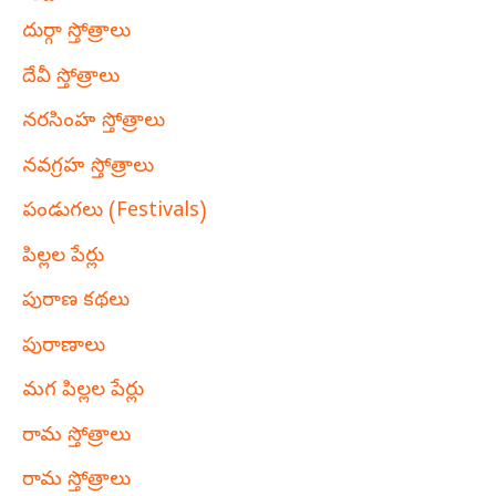
దుర్గా స్తోత్రాలు
దేవీ స్తోత్రాలు
నరసింహ స్తోత్రాలు
నవగ్రహ స్తోత్రాలు
పండుగలు (Festivals)
పిల్లల పేర్లు
పురాణ కథలు
పురాణాలు
మగ పిల్లల పేర్లు
రామ స్తోత్రాలు
రామ స్తోత్రాలు