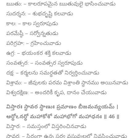
ఋతు: – కాలరూపమైన ఋతువులై భాసించువాడు
సుదర్శన: – శుభదృష్టి కలవాడు
కాల: – కాల స్వరూపుడు
పరమేష్ఠీ – సర్వోన్నతుడు
పరిగ్రహ: – గ్రహించువాడు
ఉగ్ర: – భయంకర శక్తి కలవాడు
సంవత్సర: – సంవత్సర స్వరూపుడు
దక్ష: – కర్మలను సమర్థతతో నిర్వర్తించువాడు
విశ్రామ: – జీవులకు పరమ విశ్రాంతి స్థానము అయినవాడు
విశ్వదక్షిణ: – అందరికీ కృప, దానం చేయువాడు
విస్తారః స్థావర స్థాణుః ప్రమాణం బీజమవ్యయమ్ ।
అర్థోఽనర్థో మహాకోశో మహాభోగో మహాధనః ॥ 46 ॥
విస్తార: – సమస్తంలో విస్తరించినవాడు
స్థావర: – స్థిరంగా ఉన్న సర్వ వస్తువులలో నివసించువాడు