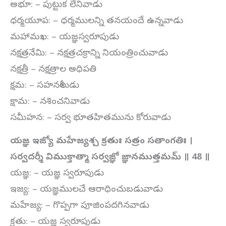
అభూ: – పుట్టుక లేనివాడు
ధర్మయూప: – ధర్మములన్ని తనయందే ఉన్నవాడు
మహామఖ: – యజ్ఞస్వరూపుడు
నక్షత్రనేమి: – నక్షత్రచక్రాన్ని నియంత్రించువాడు
నక్షత్రీ – నక్షత్రాల అధిపతి
క్షమ: – సహనశీలుడు
క్షామ: – నశించనివాడు
సమీహన: – సర్వ భూతహితమును కోరువాడు
యజ్ఞ ఇజ్యో మహేజ్యశ్చ క్రతుః సత్రం సతాంగతిః ।
సర్వదర్శీ విముక్తాత్మా సర్వజ్ఞో జ్ఞానముత్తమమ్ ॥ 48 ॥
యజ్ఞ: – యజ్ఞ స్వరూపుడు
ఇజ్య: – యజ్ఞములచే ఆరాధించుబడువాడు
మహేజ్య: – గొప్పగా పూజింపదగినవాడు
క్రతు: – యజ్ఞ స్వరూపుడు