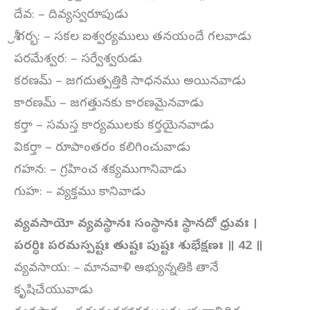
దేవ: – దివ్యస్వరూపుడు
శ్రీ గర్భ: – సకల ఐశ్వర్యములు తనయందే గలవాడు
పరమేశ్వర: – సర్వేశ్వరుడు
కరణమ్ – జగదుత్పత్తికి సాధనము అయినవాడు
కారణమ్ – జగత్తునకు కారణమైనవాడు
కర్తా – సమస్త కార్యములకు కర్తయైనవాడు
వికర్తా – రూపాంతరం కలిగించువాడు
గహన: – గ్రహించ శక్యముగానివాడు
గుహ: – వ్యక్తము కానివాడు
వ్యవసాయో వ్యవస్థానః సంస్థానః స్థానదో ధ్రువః ।
పరర్ధిః పరమస్పష్టః తుష్టః పుష్టః శుభేక్షణః ॥ 42 ॥
వ్యవసాయ: – మానవాళి అభ్యున్నతికి తానే
కృషిచేయువాడు