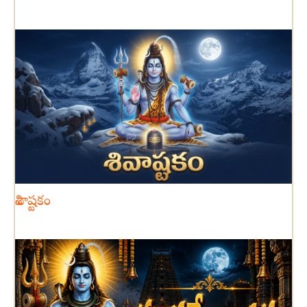
శివాష్టకం