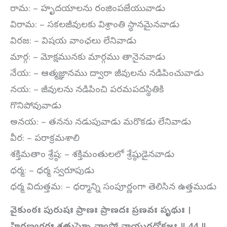
రామ: – హృదయాలను రంజింపజేయువాడు
విరామ: – సకలజీవులకు విశ్రాంతి స్థానమైనవాడు
విరజ: – విషయ వాంఛలు లేనివాడు
మార్గ: – మోక్షమునకు మార్గము తానైనవాడు
నేయ: – ఆత్మజ్ఞానము ద్వారా జీవులను నడిపించువాడు
నయ: – జీవులను నడిపించి పరమపదస్థితికి
గొనిపోవువాడు
అనయ: – తనను నడుపువాడు మరొకడు లేనివాడు
వీర: – పరాక్రమశాలి
శక్తిమతాం శ్రేష్ఠ: – శక్తిమంతులలో శ్రేష్ఠుడైనవాడు
ధర్మ: – ధర్మ స్వరూపుడు
ధర్మ విదుత్తమ: – ధర్మాన్ని సంపూర్ణంగా తెలిసిన ఉత్తముడు
వైకుంఠః పురుషః ప్రాణః ప్రాణదః ప్రణవః పృథుః ।