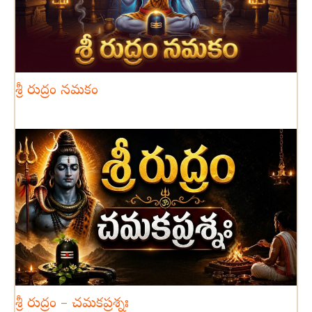
శ్రీ రుద్రం నమకం
శ్రీ రుద్రం – చమకప్రశ్నః