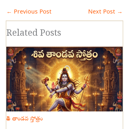
←
Previous Post
Next Post
→
Related Posts
శివ తాండవ స్తోత్రం