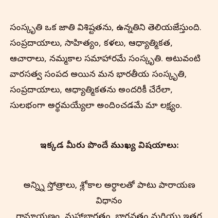
సంస్కృతి ఒక జాతి విశిష్టతను, ఉన్నతిని తెలియజేస్తుంది.
సంప్రదాయాలు, సాహిత్యం, కళలు, ఆధ్యాత్మికత,
ఆచారాలు, నమ్మకాల సమాహారమే సంస్కృతి. అటువంటి
వారసత్వ సంపద అయిన మన భారతీయ సంస్కృతి,
సంప్రదాయాలు, ఆధ్యాత్మికతను అందరికీ చేరేలా,
సులభంగా అర్థమయ్యేలా అందించడమే మా లక్ష్యం.
ఇక్కడ మీరు పొందే ముఖ్య విషయాలు:
అన్న్ని స్తోత్రాలు, శ్లోకాల అర్థాలతో పాటు పారాయణ
విధానం
రామాయణం, మహాభారతం, భాగవతం మరియు ఇతర