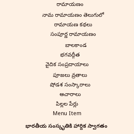
రామాయణం
నామ రామాయణం తెలుగులో
రామాయణ కథలు
సంపూర్ణ రామాయణం
బాలకాండ
భగవద్గీత
వైదిక సంప్రదాయాలు
పూజలు వ్రతాలు
షోడశ సంస్కారాలు
ఆచారాలు
పిల్లల పేర్లు
Menu Item
భారతీయ సంస్కృతి‌కి హార్దిక స్వాగతం