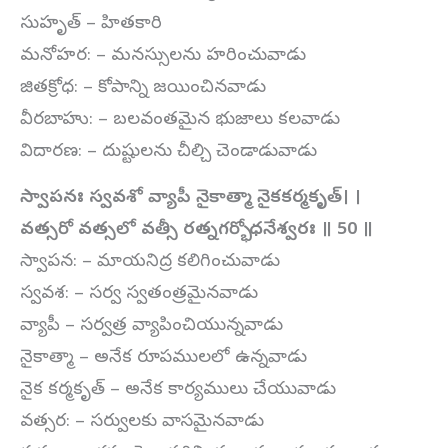
సుహృత్ – హితకారి
మనోహర: – మనస్సులను హరించువాడు
జితక్రోధ: – కోపాన్ని జయించినవాడు
వీరబాహు: – బలవంతమైన భుజాలు కలవాడు
విదారణ: – దుష్టులను చీల్చి చెండాడువాడు
స్వాపనః స్వవశో వ్యాపీ నైకాత్మా నైకకర్మకృత్। ।
వత్సరో వత్సలో వత్సీ రత్నగర్భో ధనేశ్వరః ॥ 50 ॥
స్వాపన: – మాయనిద్ర కలిగించువాడు
స్వవశ: – సర్వ స్వతంత్రమైనవాడు
వ్యాపీ – సర్వత్ర వ్యాపించియున్నవాడు
నైకాత్మా – అనేక రూపములలో ఉన్నవాడు
నైక కర్మకృత్ – అనేక కార్యములు చేయువాడు
వత్సర: – సర్వులకు వాసమైనవాడు