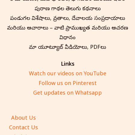
పురాణ గాథల తెలుగు కథనాలు
పండుగల విశేషాలు, వ్రతాలు, దేవాలయ సంప్రదాయాలు
మరియు ఆచారాలు – వాటి ప్రాముఖ్యత మరియు ఆచరణ
విధానం
మా యూట్యూబ్ వీడియోలు, PDFలు
Links
Watch our videos on YouTube
Follow us on Pinterest
Get updates on Whatsapp
About Us
Contact Us