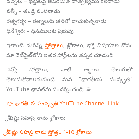
వత్సల: – భక్తులపై అపరిమిత వాత్సల్యము కలవాడు
వత్సీ – తండ్రి వంటివాడు
రత్నగర్భ: – రత్నాలను తనలో దాచుకున్నవాడు
ధనేశ్వర: – ధనములకు ప్రభువు
ఇలాంటి మరిన్ని
స్తోత్రాలు
, శ్లోకాలు, భక్తి విషయాల కోసం
మా వెబ్‌సైట్‌లోని ఇతర పోస్ట్‌లను తప్పక చూడండి.
ఎన్నో స్తోత్రాలు, వాటి అర్థాలు తెలుగులో
తెలుసుకోవాలనుకుంటే మన “భారతీయ సంస్కృతి”
YouTube ఛానల్‌ను సందర్శించండి. 🙏
👉 భారతీయ సంస్కృతి YouTube Channel Link
శ్రీ విష్ణు సహస్ర నామ శ్లోకాలు
శ్రీ విష్ణు సహస్ర నామ స్తోత్రం 1-10 శ్లోకాలు