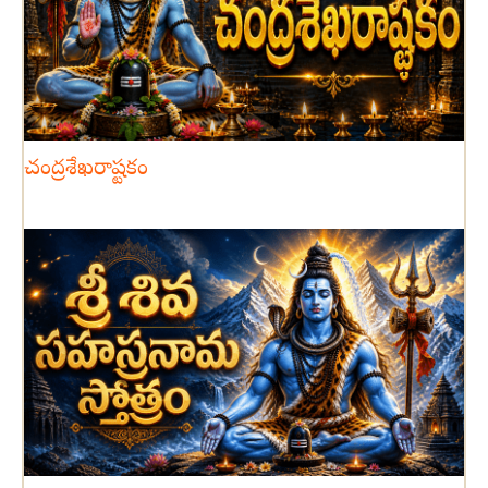
చంద్రశేఖరాష్టకం