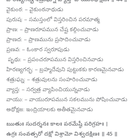
హిరణ్యగర్భః శత్రుఘ్నో వ్యాప్తో వాయురధోక్షజః ॥ 44 ॥
వైకుంఠ: – వైకుంఠనాథుడు
పురుష: – సమస్తంలో విస్తరించిన పరమాత్మ
ప్రాణ: – ప్రాణరూపమున చేష్ట కల్గించువాడు
ప్రాణద: – ప్రాణమును ప్రసాదించువాడు
ప్రణవ: – ఓంకార స్వరూపుడు
పృథు: – ప్రపంచరూపమున విస్తరించినవాడు
హిరణ్యగర్భ: – బ్రహ్మదేవుని పుట్టుకకు కారణమైనవాడు
శత్రుఘ్న: – శత్రువులను సంహరించువాడు
వ్యాప్త: – సర్వత్ర వ్యాపించియున్నవాడు
వాయు: – వాయురూపమున సకలమును పోషించువాడు
అథోక్షజ: ఇంద్రియాలకు అతీతమైనవాడు
ఋతుః సుదర్శనః కాలః పరమేష్ఠీ పరిగ్రహః ।
ఉగ్రః సంవత్సరో దక్షో విశ్రామో విశ్వదక్షిణః ॥ 45 ॥