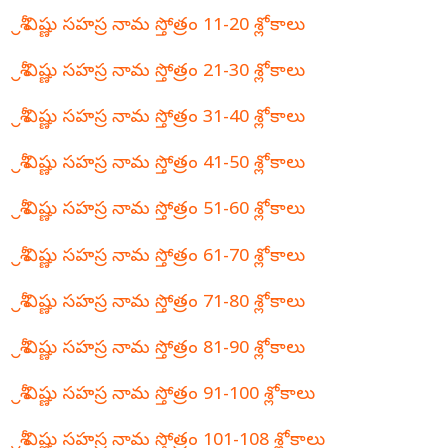
శ్రీ విష్ణు సహస్ర నామ స్తోత్రం 11-20 శ్లోకాలు
శ్రీ విష్ణు సహస్ర నామ స్తోత్రం 21-30 శ్లోకాలు
శ్రీ విష్ణు సహస్ర నామ స్తోత్రం 31-40 శ్లోకాలు
శ్రీ విష్ణు సహస్ర నామ స్తోత్రం 41-50 శ్లోకాలు
శ్రీ విష్ణు సహస్ర నామ స్తోత్రం 51-60 శ్లోకాలు
శ్రీ విష్ణు సహస్ర నామ స్తోత్రం 61-70 శ్లోకాలు
శ్రీ విష్ణు సహస్ర నామ స్తోత్రం 71-80 శ్లోకాలు
శ్రీ విష్ణు సహస్ర నామ స్తోత్రం 81-90 శ్లోకాలు
శ్రీ విష్ణు సహస్ర నామ స్తోత్రం 91-100 శ్లోకాలు
శ్రీ విష్ణు సహస్ర నామ స్తోత్రం 101-108 శ్లోకాలు