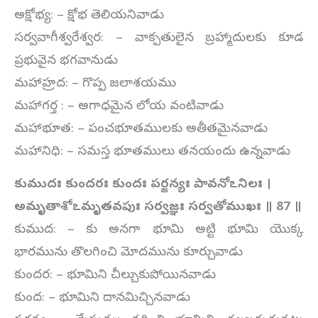
అక్షోభ్య: – క్షోభ తెలియనివాడు
సర్వవాగీశ్వరేశ్వర: – వాక్పతులైన బ్రహ్మాదులకు కూడ
ప్రభువైన భగవానుడు
మహాహ్రద: – గొప్ప జలాశయము
మహాగర్త : – అగాధమైన లోయ వంటివాడు
మహాభూత: – పంచభూతములకు అతీతమైనవాడు
మహానిధి: – సమస్త భూతములు తనయందు ఉన్నవాడు
కుముదః కుందరః కుందః పర్జన్యః పావనోఽనిలః ।
అమృతాశోఽమృతవపుః సర్వజ్ఞః సర్వతోముఖః ॥
87
॥
కుముద: – కు అనగా భూమి అట్టి భూమి యొక్క
భారమును తొలగించి మోదమును కూర్చువాడు
కుందర: – భూమిని చీల్చుకుపోయినవాడు
కుంద: – భూమిని దానమిచ్చినవాడు