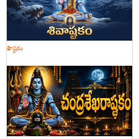
శివాష్టకం