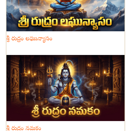
శ్రీ రుద్రం లఘున్యాసం
శ్రీ రుద్రం నమకం