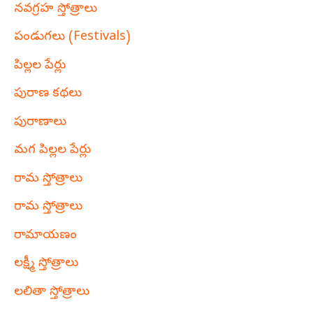
నవగ్రహ స్తోత్రాలు
పండుగలు (Festivals)
పిల్లల పేర్లు
పురాణ కథలు
పురాణాలు
మగ పిల్లల పేర్లు
రామ స్తోత్రాలు
రామ స్తోత్రాలు
రామాయణం
లక్ష్మీ స్తోత్రాలు
లలితా స్తోత్రాలు