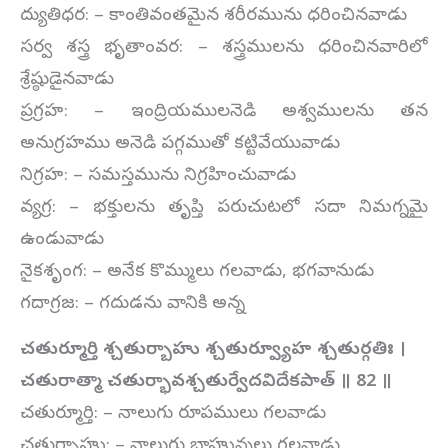
ద్యుతిధర: – కాంతివంతమైన శరీరమును ధరించినవాడు
సర్వ శస్త్ర భృతాంవర: – శస్త్రములను ధరించినవారిలో
శ్రేష్ఠుడైనవాడు
ప్రగ్రహ: – ఇంద్రియములనెడి అశ్వములను తన
అనుగ్రహము అనెడి పగ్గముతో కట్టివేయువాడు
నిగ్రహ: – సమస్తమును నిగ్రహించువాడు
వ్యగ్ర: – భక్తులను తృప్తి పరుచుటలో సదా నిమగ్నమై
ఉండువాడు
నైకశృంగ: – అనేక కొమ్ములు గలవాడు, భగవానుడు
గదాగ్రజ: – గదుడను వానికి అన్న
చతుర్మూర్తి శ్చతుర్బాహు శ్చతుర్వ్యూహ శ్చతుర్గతిః ।
చతురాత్మా చతుర్భావశ్చతుర్వేదవిదేకపాత్ ॥
82
॥
చతుర్మూర్తి: – నాలుగు రూపములు గలవాడు
చతుర్బాహు: – నాలుగు బాహువులు గలవాడు