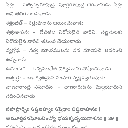
సిద్ధ: – సత్వస్వరూపుడై, పూర్ణరూపుడై భగవానుడు సిద్ధ:
అని తెలియబడువాడు
శత్రుజిత్ – శత్రువులను జయించువాడు
శత్రుతాపన: – దేవతల విరోదులైన వారిని, సజ్జనులకు
విరోధులైన వారిని తపింప చేయువాడు
న్యగ్రోధ: – సర్వ భూతములను తన మాయచే ఆవరించి
ఉన్నవాడు
ఉదుంబర: – అన్నముచేత విశ్వమును పోషించువాడు
అశ్వత్ధ: – అశాశ్వతమైన సంసార వృక్ష స్వరూపుడు
చాణూరాంధ్ర నిషూదన: – చాణూరుడను మల్లయోధుని
వధించినవాడు
సహస్రార్చిః సప్తజిహ్వః సప్తైధాః సప్తవాహనః ।
అమూర్తిరనఘోఽచింత్యో భయకృద్భయనాశనః ॥
89
॥