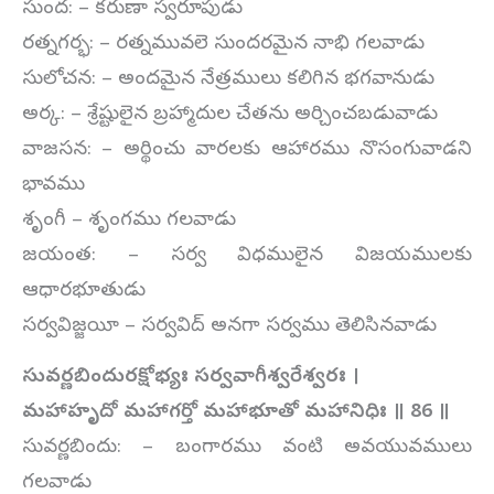
సుంద: – కరుణా స్వరూపుడు
రత్నగర్భ: – రత్నమువలె సుందరమైన నాభి గలవాడు
సులోచన: – అందమైన నేత్రములు కలిగిన భగవానుడు
అర్క: – శ్రేష్టులైన బ్రహ్మాదుల చేతను అర్చించబడువాడు
వాజసన: – అర్థించు వారలకు ఆహారము నొసంగువాడని
భావము
శృంగీ – శృంగము గలవాడు
జయంత: – సర్వ విధములైన విజయములకు
ఆధారభూతుడు
సర్వవిజ్జయీ – సర్వవిద్ అనగా సర్వము తెలిసినవాడు
సువర్ణబిందురక్షోభ్యః సర్వవాగీశ్వరేశ్వరః ।
మహాహృదో మహాగర్తో మహాభూతో మహానిధిః ॥
86
॥
సువర్ణబిందు: – బంగారము వంటి అవయువములు
గలవాడు