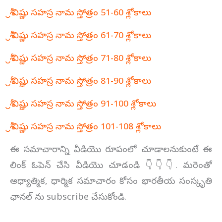
శ్రీ విష్ణు సహస్ర నామ స్తోత్రం 51-60 శ్లోకాలు
శ్రీ విష్ణు సహస్ర నామ స్తోత్రం 61-70 శ్లోకాలు
శ్రీ విష్ణు సహస్ర నామ స్తోత్రం 71-80 శ్లోకాలు
శ్రీ విష్ణు సహస్ర నామ స్తోత్రం 81-90 శ్లోకాలు
శ్రీ విష్ణు సహస్ర నామ స్తోత్రం 91-100 శ్లోకాలు
శ్రీ విష్ణు సహస్ర నామ స్తోత్రం 101-108 శ్లోకాలు
ఈ సమాచారాన్ని వీడియొ రూపంలో చూడాలనుకుంటే ఈ
లింక్ ఓపెన్ చేసి వీడియొ చూడండి 👇👇👇. మరెంతో
ఆధ్యాత్మిక, ధార్మిక సమాచారం కోసం భారతీయ సంస్కృతి
ఛానల్ ను subscribe చేసుకోండి.