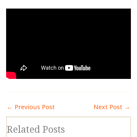
←
Previous Post
Next Post
→
Related Posts