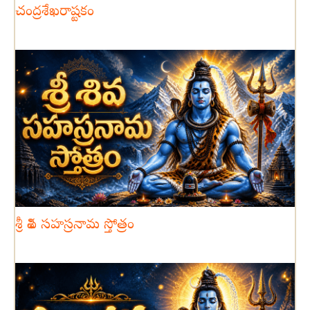
చంద్రశేఖరాష్టకం
శ్రీ శివ సహస్రనామ స్తోత్రం