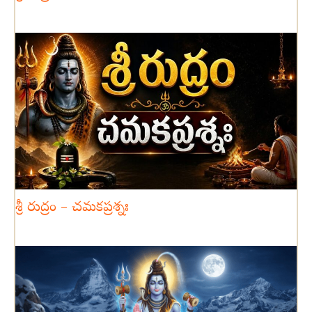
శ్రీ రుద్రం – చమకప్రశ్నః