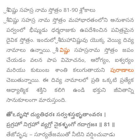
శ్రీ విష్ణు సహస్ర నామ స్తోత్రం 81-90 శ్లోకాలు
శ్రీ విష్ణు సహస్ర నామ స్తోత్రం మహాభారతంలోని అనుశాసన
పర్వంలో భీష్ముడు ధర్మరాజుకు ఉపదేశించిన పవిత్రమైన
దైవిక స్తోత్రం. ఇందులో శ్రీ మహావిష్ణువు యొక్క వెయ్యి దివ్య
నామాలు ఉన్నాయి. శ్రీ
విష్ణు
సహస్రనామ స్తోత్రం జపం
చేయడం వలన పాప విమోచనం, ఆరోగ్యం, ఐశ్వర్యం
మరియు కుటుంబ శాంతి కలుగుతాయని
పురాణాలు
చెబుతున్నాయి. ఈ దివ్య నామాలలో ప్రతి ఒక్కటి ప్రత్యేక
ఆధ్యాత్మిక శక్తిని కలిగి ఉండి భక్తుని జీవితాన్ని
సానుకూలంగా మారుస్తుంది.
తేజోఽవృషో ద్యుతిధరః సర్వశస్త్రభృతాంవరః ।
ప్రగ్రహో నిగ్రహో వ్యగ్రో నైకశృంగో గదాగ్రజః ॥
81
॥
తేజోవృష: – సూర్యతేజముతో నీటిని వర్షించువాడు