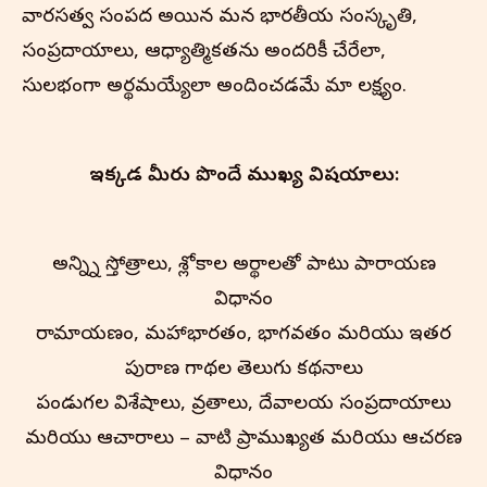
వారసత్వ సంపద అయిన మన భారతీయ సంస్కృతి,
సంప్రదాయాలు, ఆధ్యాత్మికతను అందరికీ చేరేలా,
సులభంగా అర్థమయ్యేలా అందించడమే మా లక్ష్యం.
ఇక్కడ మీరు పొందే ముఖ్య విషయాలు:
అన్న్ని స్తోత్రాలు, శ్లోకాల అర్థాలతో పాటు పారాయణ
విధానం
రామాయణం, మహాభారతం, భాగవతం మరియు ఇతర
పురాణ గాథల తెలుగు కథనాలు
పండుగల విశేషాలు, వ్రతాలు, దేవాలయ సంప్రదాయాలు
మరియు ఆచారాలు – వాటి ప్రాముఖ్యత మరియు ఆచరణ
విధానం