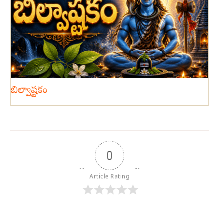
బిల్వాష్టకం
0
Article Rating