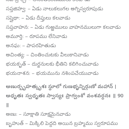
సహస్రార్చి: – అనంతకిరణములు కలవాడు
సప్తజిహ్వ: – ఏడు నాలుకలుగల అగ్నిస్వరూపుడు
సప్తైథా: – ఏడు దీప్తులు కలవాడు
సప్తవాహన: – ఏడు గుఱ్ఱములు వాహనములుగా కలవాడు
అమూర్తి: – రూపము లేనివాడు
అనఘ: – పాపరహితుడు
అచింత్య: – చింతించుటకు వీలుకానివాడు
భయకృత్ – దుర్జనులకు భీతిని కలిగించువాడు
భయనాశన: – భయమును నశింపచేయువాడు
అణుర్బృహత్కృశః స్థూలో గుణభృన్నిర్గుణో మహాన్ ।
అధృతః స్వధృతః స్వాస్యః ప్రాగ్వంశో వంశవర్ధనః ॥
90
॥
అణు: – సూక్షాతి సూక్షమైనవాడు
బృహుత్ – మిక్కిలి పెద్దది అయిన బ్రహ్మము స్వరూపము