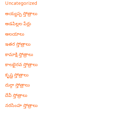
Uncategorized
అయ్యప్ప స్తోత్రాలు
ఆడపిల్లల పేర్లు
ఆలయాలు
ఇతర స్తోత్రాలు
కామాక్షి స్తోత్రాలు
కాలభైరవ స్తోత్రాలు
కృష్ణ స్తోత్రాలు
దుర్గా స్తోత్రాలు
దేవీ స్తోత్రాలు
నరసింహ స్తోత్రాలు