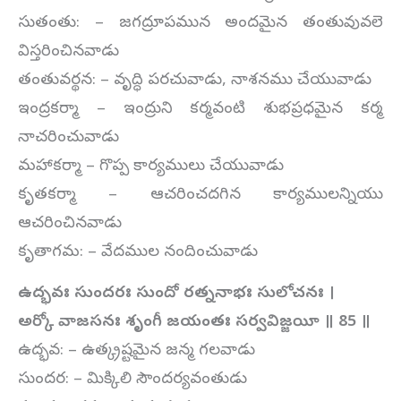
సుతంతు: – జగద్రూపమున అందమైన తంతువువలె
విస్తరించినవాడు
తంతువర్థన: – వృద్ధి పరచువాడు, నాశనము చేయువాడు
ఇంద్రకర్మా – ఇంద్రుని కర్మవంటి శుభప్రధమైన కర్మ
నాచరించువాడు
మహాకర్మా – గొప్ప కార్యములు చేయువాడు
కృతకర్మా – ఆచరించదగిన కార్యములన్నియు
ఆచరించినవాడు
కృతాగమ: – వేదముల నందించువాడు
ఉద్భవః సుందరః సుందో రత్ననాభః సులోచనః ।
అర్కో వాజసనః శృంగీ జయంతః సర్వవిజ్జయీ ॥
85
॥
ఉద్భవ: – ఉత్క్రష్టమైన జన్మ గలవాడు
సుందర: – మిక్కిలి సౌందర్యవంతుడు