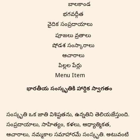
బాలకాండ
భగవద్గీత
వైదిక సంప్రదాయాలు
పూజలు వ్రతాలు
షోడశ సంస్కారాలు
ఆచారాలు
పిల్లల పేర్లు
Menu Item
భారతీయ సంస్కృతి‌కి హార్దిక స్వాగతం
సంస్కృతి ఒక జాతి విశిష్టతను, ఉన్నతిని తెలియజేస్తుంది.
సంప్రదాయాలు, సాహిత్యం, కళలు, ఆధ్యాత్మికత,
ఆచారాలు, నమ్మకాల సమాహారమే సంస్కృతి. అటువంటి