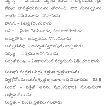
పర్జన్య: – మేఘము వర్షించి భూమిని చల్లబరుచునట్లు
జీవుల తాపత్రయములను తొలగించి, వారి మనస్సులను
శాంతింపచేయువాడు భగవానుడు
పావన: – పవిత్రీకరించువాడు
అనిల: – ప్రేరణ చేయువాడు, సదా జాగరూకుడు
అమృతాశ: – అమృతము నొసంగువాడు
అమృతవపు: – అమృతస్వరూపుడు శాశ్వతుడు
సర్వజ్ఞ: – సర్వము తెలిసినవాడు
సర్వతోముఖ: – ఏకకాలమున సర్వమును వీక్షించగలవాడు
సులభః సువ్రతః సిద్ధః శత్రుజిచ్ఛత్రుతాపనః ।
న్యగ్రోధోఽదుంబరోఽశ్వత్థశ్చాణూరాంధ్ర నిషూదనః ॥
88
॥
సులభ: – భక్తితో తనను స్మరించువారికి సులభముగా
లభ్యమగువాడు
సువ్రత: – మంచి వ్రతము గలవాడు