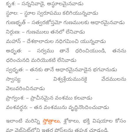
కృశ: – సన్ననివాడై, అస్థూలమైనవాడు
స్థూల: – స్థూల స్వరూపము కలిగియున్నవాడు
గుణభృత్ – సత్వరజోస్తమో గుణములకు ఆధారమైనవాడు
నిర్గుణ: – గుణములు తనలో లేనివాడు
మహాన్ – దేశకాలాదుల నధిగమించి యున్నవాడు
అధృత: – సర్వము తానే ధరించియుండి, తనను
ధరించునది మరియొకటి లేనివాడు
స్వధృత: – తనకు తానే ఆధారమైనవాడైన భగవానుడు
స్వాస్య: – విశ్వశ్రేయమునకై వేదములను
వెలువరించినవాడు
ప్రాగ్వంశ: – ప్రాచీనమైన వంశము కలవాడు
వంశవర్థన: – తన వంశమును వృద్ధినొందించువాడు
ఇలాంటి మరిన్ని
స్తోత్రాలు
, శ్లోకాలు, భక్తి విషయాల కోసం
మా వెబ్‌సైట్‌లోని ఇతర పోస్ట్‌లను తప్పక చూడండి.