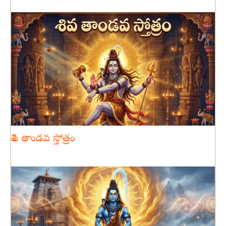
శివ తాండవ స్తోత్రం