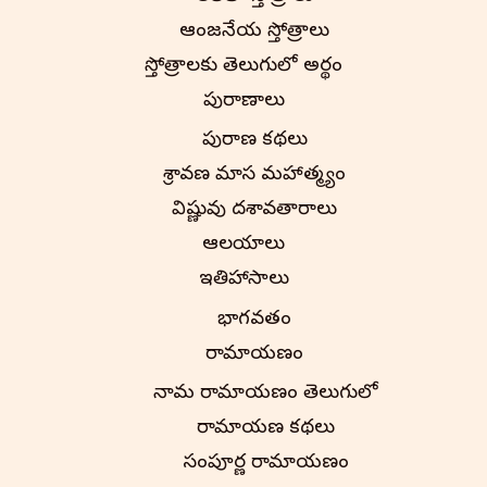
ఆంజనేయ స్తోత్రాలు
స్తోత్రాలకు తెలుగులో అర్థం
పురాణాలు
పురాణ కథలు
శ్రావణ మాస మహాత్మ్యం
విష్ణువు దశావతారాలు
ఆలయాలు
ఇతిహాసాలు
భాగవతం
రామాయణం
నామ రామాయణం తెలుగులో
రామాయణ కథలు
సంపూర్ణ రామాయణం