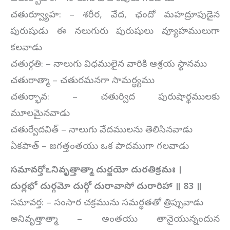
చతుర్వ్యూహ: – శరీర, వేద, ఛందో మహద్రూపుడైన
పురుషుడు ఈ నలుగురు పురుషులు వ్యూహములుగా
కలవాడు
చతుర్గతి: – నాలుగు విధములైన వారికి ఆశ్రయ స్థానము
చతురాత్మా – చతురమనగా సామర్ధ్యము
చతుర్భావ: – చతుర్విద పురుషార్థములకు
మూలమైనవాడు
చతుర్వేదవిత్ – నాలుగు వేదములను తెలిసినవాడు
ఏకపాత్ – జగత్తంతయు ఒక పాదముగా గలవాడు
సమావర్తోఽనివృత్తాత్మా దుర్జయో దురతిక్రమః ।
దుర్లభో దుర్గమో దుర్గో దురావాసో దురారిహా ॥
83
॥
సమావర్త: – సంసార చక్రమును సమర్థతతో త్రిప్పువాడు
అనివృత్తాత్మా – అంతయు తానైయున్నందున