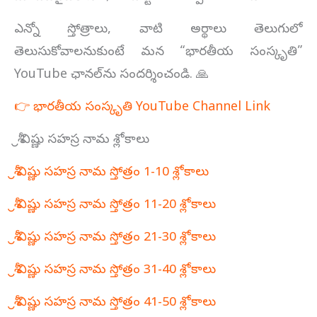
ఎన్నో స్తోత్రాలు, వాటి అర్థాలు తెలుగులో
తెలుసుకోవాలనుకుంటే మన “భారతీయ సంస్కృతి”
YouTube ఛానల్‌ను సందర్శించండి. 🙏
👉 భారతీయ సంస్కృతి YouTube Channel Link
శ్రీ విష్ణు సహస్ర నామ శ్లోకాలు
శ్రీ విష్ణు సహస్ర నామ స్తోత్రం 1-10 శ్లోకాలు
శ్రీ విష్ణు సహస్ర నామ స్తోత్రం 11-20 శ్లోకాలు
శ్రీ విష్ణు సహస్ర నామ స్తోత్రం 21-30 శ్లోకాలు
శ్రీ విష్ణు సహస్ర నామ స్తోత్రం 31-40 శ్లోకాలు
శ్రీ విష్ణు సహస్ర నామ స్తోత్రం 41-50 శ్లోకాలు