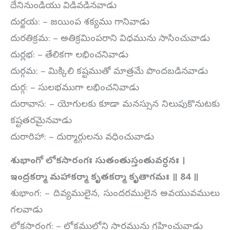
దేనినుండియు విడివడినవాడు
దుర్జయ: – జయింప శక్యము గానివాడు
దురతిక్రమ: – అతిక్రమింపరాని విధమును సాసించువాడు
దుర్లభ: – తేలికగా లభించనివాడు
దుర్గమ: – మిక్కిలి కష్టముతో మాత్రమే పొందబడినవాడు
దుర్గ: – సులభముగా లభించనివాడు
దురావాస: – యోగులకు కూడా మనస్సున నిలుపుకొనుటకు
కష్టతరమైనవాడు
దురారిహా: – దుర్మార్గులను వధించువాడు
శుభాంగో లోకసారంగః సుతంతుస్తంతువర్ధనః ।
ఇంద్రకర్మా మహాకర్మా కృతకర్మా కృతాగమః ॥
84
॥
శుభాంగ: – దివ్యములైన, సుందరములైన అవయువములు
గలవాడు
లోకసారంగ: – లోకములోని సారమును గ్రహించువాడు