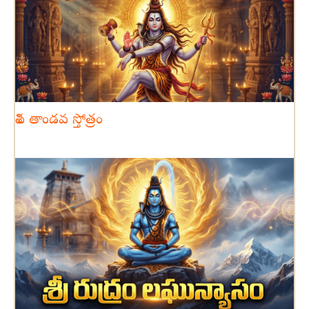
శివ తాండవ స్తోత్రం