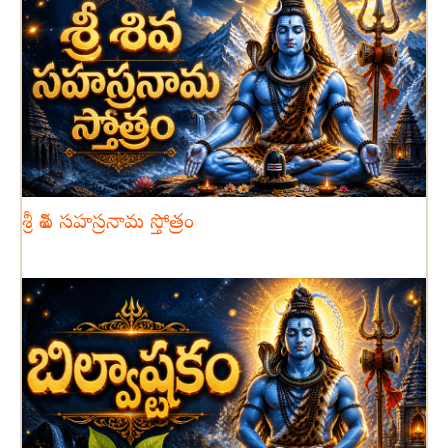
శ్రీ శివ సహస్రనామ స్తోత్రం