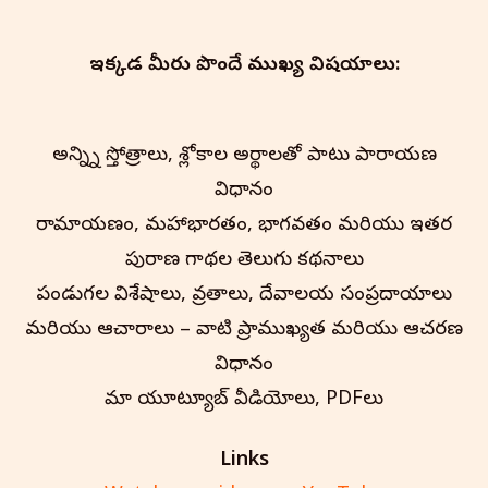
ఇక్కడ మీరు పొందే ముఖ్య విషయాలు:
అన్న్ని స్తోత్రాలు, శ్లోకాల అర్థాలతో పాటు పారాయణ
విధానం
రామాయణం, మహాభారతం, భాగవతం మరియు ఇతర
పురాణ గాథల తెలుగు కథనాలు
పండుగల విశేషాలు, వ్రతాలు, దేవాలయ సంప్రదాయాలు
మరియు ఆచారాలు – వాటి ప్రాముఖ్యత మరియు ఆచరణ
విధానం
మా యూట్యూబ్ వీడియోలు, PDFలు
Links