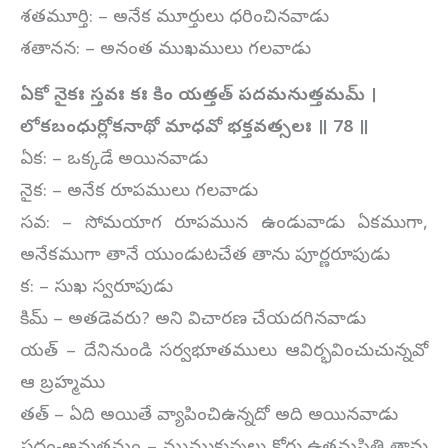
శతమూర్తి: – అనేక మూర్తులు ధరించినవాడు
శతానన: – అనంత ముఖములు గలవాడు
ఏకో నైకః స్తవః కః కిం యత్తత్ పదమనుత్తమమ్
।
లోకబంధుర్లోకనాథో మాధవో భక్తవత్సలః ॥
78
॥
ఏక: – ఒక్కడే అయినవాడు
నైక: – అనేక రూపములు గలవాడు
సవ: – సోమయాగ రూపమున ఉండువాడు ఏకముగా,
అనేకముగా తానే యుండుటచేత తాను పూర్ణరూపుడు
క: – సుఖ స్వరూపుడు
కిమ్ – అతడెవరు? అని విచారణ చేయదగినవాడు
యత్ – దేనినుండి సర్వభూతములు ఆవిర్భవించుచున్నవో
ఆ బ్రహ్మము
తత్ – ఏది అయితే వ్యాపించిఉన్నదో అది అయినవాడు