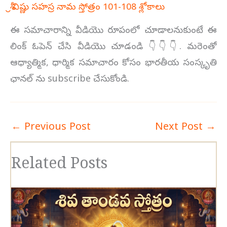
శ్రీ విష్ణు సహస్ర నామ స్తోత్రం 101-108 శ్లోకాలు
ఈ సమాచారాన్ని వీడియొ రూపంలో చూడాలనుకుంటే ఈ
లింక్ ఓపెన్ చేసి వీడియొ చూడండి 👇👇👇. మరెంతో
ఆధ్యాత్మిక, ధార్మిక సమాచారం కోసం భారతీయ సంస్కృతి
ఛానల్ ను subscribe చేసుకోండి.
←
Previous Post
Next Post
→
Related Posts