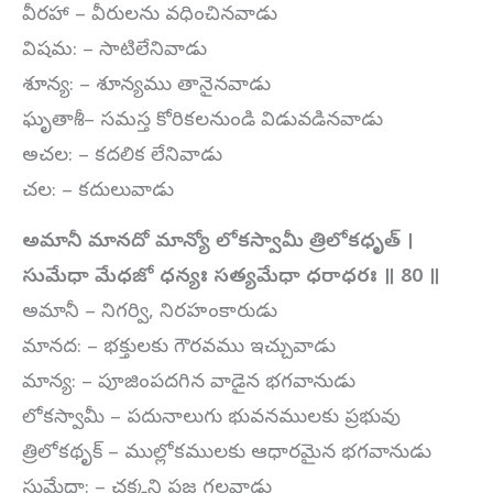
వీరహా – వీరులను వధించినవాడు
విషమ: – సాటిలేనివాడు
శూన్య: – శూన్యము తానైనవాడు
ఘృతాశీ: – సమస్త కోరికలనుండి విడువడినవాడు
అచల: – కదలిక లేనివాడు
చల: – కదులువాడు
అమానీ మానదో మాన్యో లోకస్వామీ త్రిలోకధృత్
।
సుమేధా మేధజో ధన్యః సత్యమేధా ధరాధరః ॥
80
॥
అమానీ – నిగర్వి, నిరహంకారుడు
మానద: – భక్తులకు గౌరవము ఇచ్చువాడు
మాన్య: – పూజింపదగిన వాడైన భగవానుడు
లోకస్వామీ – పదునాలుగు భువనములకు ప్రభువు
త్రిలోకథృక్ – ముల్లోకములకు ఆధారమైన భగవానుడు
సుమేధా: – చక్కని ప్రజ్ఞ గలవాడు