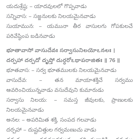
యదుశ్రేష్ఠ: – యాదవులలో గొప్పవాడు
సన్నివాస: – సజ్జనులకు నిలయమైనవాడు
సుయామున: – యమునా తీర వాసులగు గోపకులచే
పరివేష్ఠింప బడినవాడు
భూతావాసో వాసుదేవః సర్వాసునిలయోఽనలః
।
దర్పహా దర్పదో దృప్తో దుర్ధరోఽథాపరాజితః ॥
76
॥
భూతవాస: – సర్వ భూతములకు నిలయమైనవాడు
వాసుదేవ: – తన మాయాశక్తిచే సర్వము
ఆవరించియున్నవాడు వసుదేవుని కుమారుడు
సర్వాసు నిలయ: – సమస్త జీవులకు, ప్రాణులకు
నిలయమైనవాడు
అనల: – అపరిమిత శక్తి, సంపద గలవాడు
దర్పహా – దుష్టచిత్తుల గర్వమణుచు వాడు