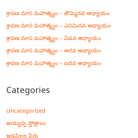
శ్రావణ మాస మహాత్మ్యం – తొమ్మిదవ అధ్యాయం
శ్రావణ మాస మహాత్మ్యం – ఎనిమిదవ అధ్యాయం
శ్రావణ మాస మహాత్మ్యం – ఏడవ అధ్యాయం
శ్రావణ మాస మహాత్మ్యం – ఆరవ అధ్యాయం
శ్రావణ మాస మహాత్మ్యం – ఐదవ అధ్యాయం
Categories
Uncategorized
అయ్యప్ప స్తోత్రాలు
ఆడపిల్లల పేర్లు