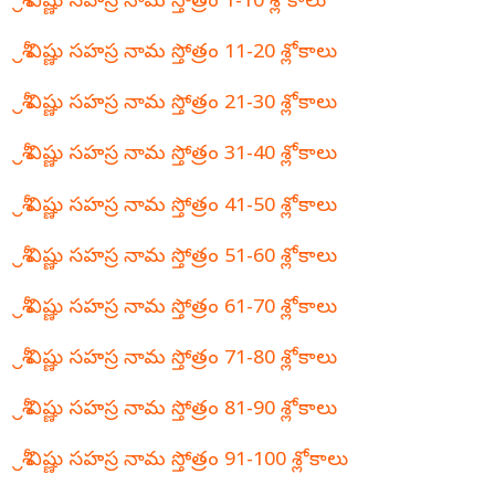
శ్రీ విష్ణు సహస్ర నామ స్తోత్రం 1-10 శ్లోకాలు
శ్రీ విష్ణు సహస్ర నామ స్తోత్రం 11-20 శ్లోకాలు
శ్రీ విష్ణు సహస్ర నామ స్తోత్రం 21-30 శ్లోకాలు
శ్రీ విష్ణు సహస్ర నామ స్తోత్రం 31-40 శ్లోకాలు
శ్రీ విష్ణు సహస్ర నామ స్తోత్రం 41-50 శ్లోకాలు
శ్రీ విష్ణు సహస్ర నామ స్తోత్రం 51-60 శ్లోకాలు
శ్రీ విష్ణు సహస్ర నామ స్తోత్రం 61-70 శ్లోకాలు
శ్రీ విష్ణు సహస్ర నామ స్తోత్రం 71-80 శ్లోకాలు
శ్రీ విష్ణు సహస్ర నామ స్తోత్రం 81-90 శ్లోకాలు
శ్రీ విష్ణు సహస్ర నామ స్తోత్రం 91-100 శ్లోకాలు