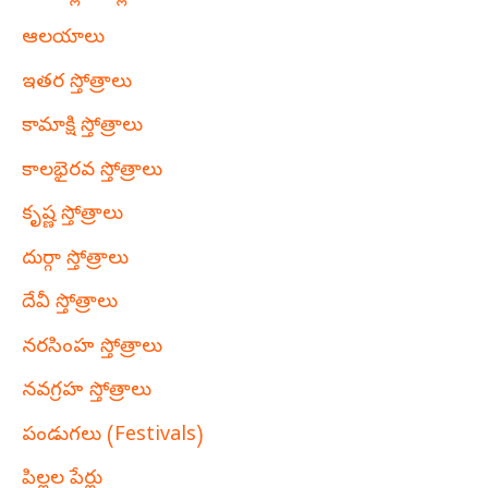
ఆలయాలు
ఇతర స్తోత్రాలు
కామాక్షి స్తోత్రాలు
కాలభైరవ స్తోత్రాలు
కృష్ణ స్తోత్రాలు
దుర్గా స్తోత్రాలు
దేవీ స్తోత్రాలు
నరసింహ స్తోత్రాలు
నవగ్రహ స్తోత్రాలు
పండుగలు (Festivals)
పిల్లల పేర్లు