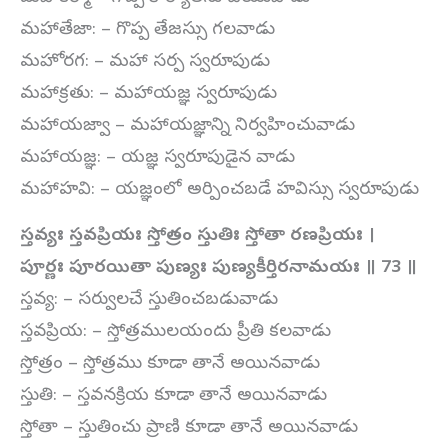
మహాతేజా: – గొప్ప తేజస్సు గలవాడు
మహోరగ: – మహా సర్ప స్వరూపుడు
మహాక్రతు: – మహాయజ్ఞ స్వరూపుడు
మహాయజ్వా – మహాయజ్ఞాన్ని నిర్వహించువాడు
మహాయజ్ఞ: – యజ్ఞ స్వరూపుడైన వాడు
మహాహవి: – యజ్ఞంలో అర్పించబడే హవిస్సు స్వరూపుడు
స్తవ్యః స్తవప్రియః స్తోత్రం స్తుతిః స్తోతా రణప్రియః ।
పూర్ణః పూరయితా పుణ్యః పుణ్యకీర్తిరనామయః ॥
73
॥
స్తవ్య: – సర్వులచే స్తుతించబడువాడు
స్తవప్రియ: – స్తోత్రములయందు ప్రీతి కలవాడు
స్తోత్రం – స్తోత్రము కూడా తానే అయినవాడు
స్తుతి: – స్తవనక్రియ కూడా తానే అయినవాడు
స్తోతా – స్తుతించు ప్రాణి కూడా తానే అయినవాడు