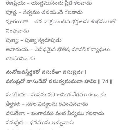
రణప్రియ: – యుద్ధమునందు ప్రీతి కలవాడు
పూర్ణ: – సర్వము తనయందే గలవాడు
పూరయితా – తన నాశ్రయించిన భక్తులను శుభములతో
నింపువాడు
పుణ్య: – పుణ్య స్వరూపుడు
అనామయ: – ఏవిధమైన భౌతిక, మానసిక వ్యాధులు
దరిచేరనివాడు
మనోజవస్తీర్థకరో వసురేతా వసుప్రదః ।
వసుప్రదో వాసుదేవో వసుర్వసుమనా హవిః ॥
74
॥
మనోజవ: – మనసు వలె అమిత వేగము కలవాడు
తీర్థకర: – సకల విద్యలను రచించినవాడు
వసురేతా: – బంగారము వంటి వీర్యము గలవాడు
వసుప్రద: – ధనమును ఇచ్చువాడు