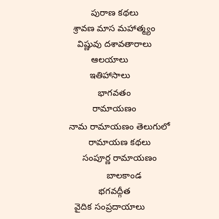
పురాణ కథలు
శ్రావణ మాస మహాత్మ్యం
విష్ణువు దశావతారాలు
ఆలయాలు
ఇతిహాసాలు
భాగవతం
రామాయణం
నామ రామాయణం తెలుగులో
రామాయణ కథలు
సంపూర్ణ రామాయణం
బాలకాండ
భగవద్గీత
వైదిక సంప్రదాయాలు