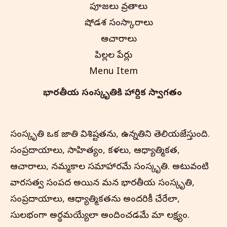
పూజలు వ్రతాలు
షోడశ సంస్కారాలు
ఆచారాలు
పిల్లల పేర్లు
Menu Item
భారతీయ సంస్కృతి‌కి హార్దిక స్వాగతం
సంస్కృతి ఒక జాతి విశిష్టతను, ఉన్నతిని తెలియజేస్తుంది.
సంప్రదాయాలు, సాహిత్యం, కళలు, ఆధ్యాత్మికత,
ఆచారాలు, నమ్మకాల సమాహారమే సంస్కృతి. అటువంటి
వారసత్వ సంపద అయిన మన భారతీయ సంస్కృతి,
సంప్రదాయాలు, ఆధ్యాత్మికతను అందరికీ చేరేలా,
సులభంగా అర్థమయ్యేలా అందించడమే మా లక్ష్యం.