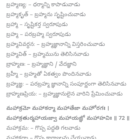
బ్రహ్మణ్య: – ధర్మాన్ని కాపాడువాడు
బ్రహ్మకృత్ – బ్రహ్మను సృష్టించువాడు
బ్రహ్మా – సృష్టికర్త స్వరూపుడు
బ్రహ్మ – పరబ్రహ్మ స్వరూపుడు
బ్రహ్మవివర్ధన: – బ్రహ్మజ్ఞానాన్ని విస్తరించువాడు
బ్రహ్మవిత్ – బ్రహ్మమును తెలిసినవాడు
బ్రాహ్మణ: – బ్రహ్మజ్ఞాని / వేదజ్ఞాని
బ్రహ్మీ – బ్రహ్మతో ఏకత్వం పొందినవాడు
బ్రహ్మజ్ఞ: – పరబ్రహ్మ జ్ఞానాన్ని సంపూర్ణంగా తెలిసినవాడు
బ్రాహ్మణప్రియ: – బ్రహ్మజ్ఞానులైన వారిని ప్రేమించువాడు
మహాక్రమో మహాకర్మా మహాతేజా మహోరగః ।
మహాక్రతుర్మహాయజ్వా మహాయజ్ఞో మహాహవిః ॥
72
॥
మహాక్రమ: – గొప్ప పద్ధతి గలవాడు
మహాకర్మా – గొప్ప కార్యాలను చేయువాడు