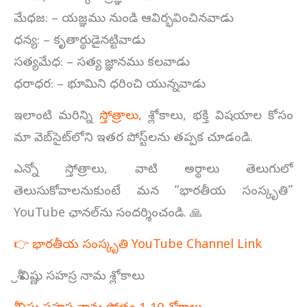
మేధజ: – యజ్ఞము నుండి ఆవిర్భవించినవాడు
ధన్య: – కృతార్థుడైనట్టివాడు
సత్యమేధ: – సత్య జ్ఞానము కలవాడు
ధరాధర: – భూమిని ధరించి యున్నవాడు
ఇలాంటి మరిన్ని
స్తోత్రాలు
, శ్లోకాలు, భక్తి విషయాల కోసం
మా వెబ్‌సైట్‌లోని ఇతర పోస్ట్‌లను తప్పక చూడండి.
ఎన్నో స్తోత్రాలు, వాటి అర్థాలు తెలుగులో
తెలుసుకోవాలనుకుంటే మన “భారతీయ సంస్కృతి”
YouTube ఛానల్‌ను సందర్శించండి. 🙏
👉 భారతీయ సంస్కృతి YouTube Channel Link
శ్రీ విష్ణు సహస్ర నామ శ్లోకాలు