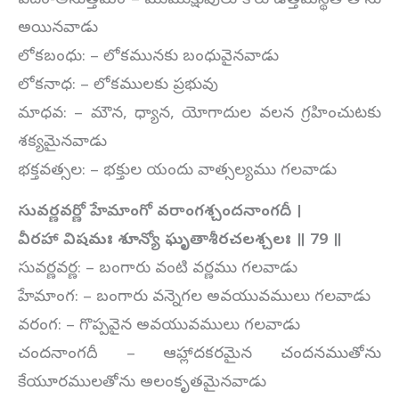
పదం-అనుత్తమం – ముముక్షువులు కోరు ఉత్తమస్థితి తాను
అయినవాడు
లోకబంధు: – లోకమునకు బంధువైనవాడు
లోకనాధ: – లోకములకు ప్రభువు
మాధవ: – మౌన, ధ్యాన, యోగాదుల వలన గ్రహించుటకు
శక్యమైనవాడు
భక్తవత్సల: – భక్తుల యందు వాత్సల్యము గలవాడు
సువర్ణవర్ణో హేమాంగో వరాంగశ్చందనాంగదీ
।
వీరహా విషమః శూన్యో ఘృతాశీరచలశ్చలః ॥
79
॥
సువర్ణవర్ణ: – బంగారు వంటి వర్ణము గలవాడు
హేమాంగ: – బంగారు వన్నెగల అవయువములు గలవాడు
వరంగ: – గొప్పవైన అవయువములు గలవాడు
చందనాంగదీ – ఆహ్లాదకరమైన చందనముతోను
కేయూరములతోను అలంకృతమైనవాడు