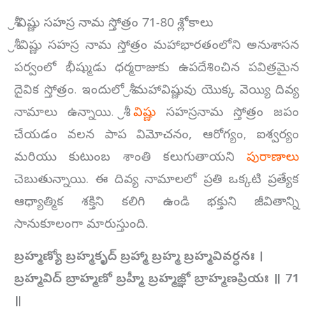
శ్రీ విష్ణు సహస్ర నామ స్తోత్రం 71-80 శ్లోకాలు
శ్రీ విష్ణు సహస్ర నామ స్తోత్రం మహాభారతంలోని అనుశాసన
పర్వంలో భీష్ముడు ధర్మరాజుకు ఉపదేశించిన పవిత్రమైన
దైవిక స్తోత్రం. ఇందులో శ్రీ మహావిష్ణువు యొక్క వెయ్యి దివ్య
నామాలు ఉన్నాయి. శ్రీ
విష్ణు
సహస్రనామ స్తోత్రం జపం
చేయడం వలన పాప విమోచనం, ఆరోగ్యం, ఐశ్వర్యం
మరియు కుటుంబ శాంతి కలుగుతాయని
పురాణాలు
చెబుతున్నాయి. ఈ దివ్య నామాలలో ప్రతి ఒక్కటి ప్రత్యేక
ఆధ్యాత్మిక శక్తిని కలిగి ఉండి భక్తుని జీవితాన్ని
సానుకూలంగా మారుస్తుంది.
బ్రహ్మణ్యో బ్రహ్మకృద్ బ్రహ్మా బ్రహ్మ బ్రహ్మవివర్ధనః ।
బ్రహ్మవిద్ బ్రాహ్మణో బ్రహ్మీ బ్రహ్మజ్ఞో బ్రాహ్మణప్రియః ॥
71
॥