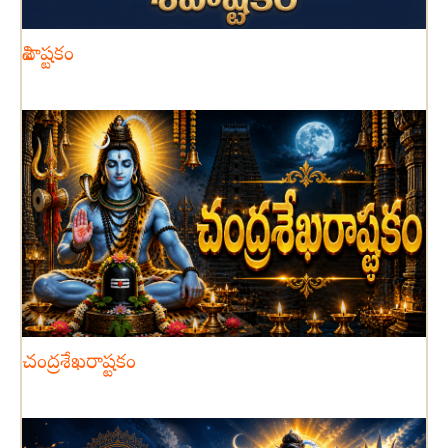
శివాష్టకం
చంద్రశేఖరాష్టకం