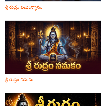
శ్రీ రుద్రం లఘున్యాసం
శ్రీ రుద్రం నమకం