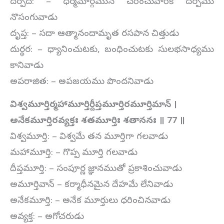
దర్పద: – ధర్మమార్గమున చరించువారికి దర్పము
నొసంగువాడు
దృప్త: – సదా ఆత్మానందామృత రసపాన చిత్తుడు
దుర్థర: – ధ్యానించుటకు, బంధించుటకు సులభసాధ్యము
కానివాడు
అపరాజిత: – అపజయము పొందనివాడు
విశ్వమూర్తిర్మహామూర్తిర్దీప్తమూర్తిరమూర్తిమాన్
।
అనేకమూర్తిరవ్యక్తః శతమూర్తిః శతాననః ॥
77
॥
విశ్వమూర్తి: – విశ్వమే తన మూర్తిగా గలవాడు
మహామూర్తి: – గొప్ప మూర్తి గలవాడు
దీప్తమూర్తి: – సంపూర్ణ జ్ఞానముతో ప్రకాశించువాడు
అమూర్తివాన్ – కర్మాధీనమైన దేహమే లేనివాడు
అనేకమూర్తి: – అనేక మూర్తులు ధరించినవాడు
అవ్యక్త: – అగోచరుడు