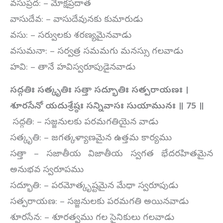
వసుప్రద: – మోక్షప్రదాత
వాసుదేవ: – వాసుదేవునకు కుమారుడు
వసు: – సర్వులకు శరణ్యమైనవాడు
వసుమనా: – సర్వత్ర సమమగు మనస్సు గలవాడు
హవి: – తానే హవిస్వరూపుడైనవాడు
సద్గతిః సత్కృతిః సత్తా సద్భూతిః సత్పరాయణః ।
శూరసేనో యదుశ్రేష్ఠః సన్నివాసః సుయామునః ॥
75
॥
సద్గతి: – సజ్జనులకు పరమగతియైన వాడు
సత్కృతి: – జగత్కళ్యాణమైన ఉత్తమ కార్యము
సత్తా – సజాతీయ విజాతీయ స్వగత భేదరహితమైన
అనుభవ స్వరూపము
సద్భూతి: – పరమోత్కృష్టమైన మేధా స్వరూపుడు
సత్పరాయణ: – సజ్జనులకు పరమగతి అయినవాడు
శూరసేన: – శూరత్వము గల సైనికులు గలవాడు