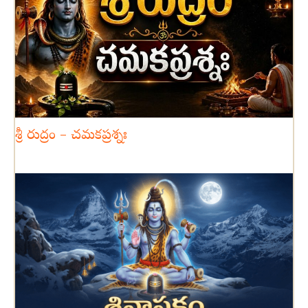
శ్రీ రుద్రం – చమకప్రశ్నః