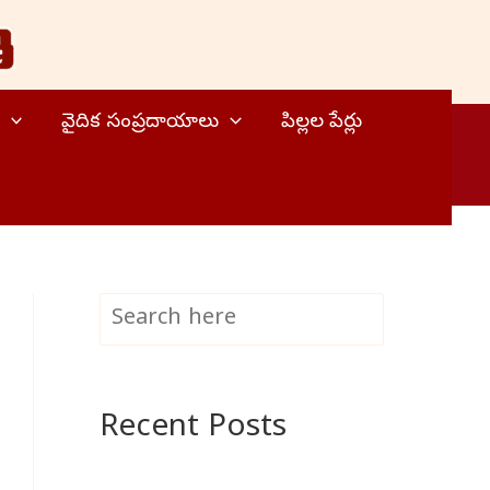
వైదిక సంప్రదాయాలు
పిల్లల పేర్లు
S
Search
e
a
Recent Posts
r
c