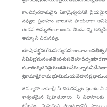
శ్రీకాంచీపురనాయకప్రియతమేమందస్మితంత
కాంచీపురనాథుడైన ఏకామ్రేశ్వరునికి ప్రియ
నవ్వుల ప్రవాహం నాలుగవ పాయలాగా అనిపిస్తోం
రెండవ అమృతంలా ఉంది. తీయదనాన్ని అభ్యసిం
అమ్మా నీ చిరునవ్వు.
భూషావక్త్రసరోరుహస్యసహజావాచాంసఖీశాశ్వత
నీవీవిభ్రమసంతతేఃపశుపతేఃసౌధీదృశాంపారణా
జీవాతుర్మదనశ్రియఃశశిరుచేరుచ్చాటనీదేవతా
శ్రీకామాక్షిగిరామభూమిమయతేహాసప్రభామం
జగన్మాతా కామాక్షీ! నీ చిరునవ్వుల ప్రకా
శాశ్వతమైన స్నేహితురాలు. నీ విలాసాల
భోజనం. మన్మథుని సౌందర్యానికి ప్రాణాధా