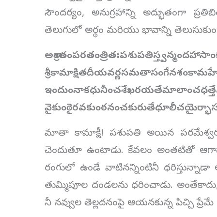
సౌందర్యం, అనుగ్రహాన్ని అద్భుతంగా ప్రతిబి
తెలుగులో అర్థం మరియు భావాన్ని తెలుసుకుం
అశ్రాంతంపరతంత్రితఃపశుపతిస్త్వన్మందహాసాంక
శ్రీకామాక్షితదీయవర్ణసమతాసంగేనశంకామహే
ఇందుంనాకధునీంచశేఖరయతేమాలాంచధత్తే
వైకుంఠైరవకుంఠనంచకురుతేధూలీచయైర్భాస్
మాతా కామాక్షీ! పశుపతి అయిన పరమేశ్వ
చెందుతూ ఉంటాడు. కేవలం అంతటితో ఆగాడా!
రంగులో ఉండే వాటినన్నింటినీ ధరిస్తున్నాడా 
తుమ్మిపూల దండలను ధరించాడు. అంతేకాదు, శ
నీ నవ్వుల తెల్లదనంపై ఆయనకున్న పిచ్చి ప్రేమే అ