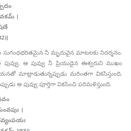
స్పదం
ావకమ్ ।
షణే
॥82॥
సం సుగంధభరితమైన నీ మృదువైన మాటలకు నిదర్శనం.
్త పువ్వు. ఆ పువ్వు నీ ప్రియుడైన ఈశ్వరుని ముఖం
నతో మాట్లాడుతున్నప్పుడు మరింతగా వికసిస్తుంది.
డు ఆ పువ్వు పూర్తిగా వికసించి పరిమళిస్తుంది.
ంనవం
యంవపుః ।
యగవ్యంపయః