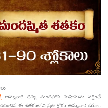
ాలు
ీ
అమ్మవారి దివ్య మందహాస మహిమను వర్ణించే
రచించిన ఈ శతకంలోని ప్రతి శ్లోకం అమ్మవారి కరుణ,