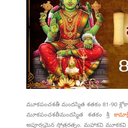
మూకపంచశతీ – మందస్మిత శతకం 81-90 శ్లోక
మూకపంచశతీ మందస్మిత శతకం శ్రీ
కామాక్ష
అపూర్వమైన స్తోత్రరత్నం. మహాకవి మూకకవి 