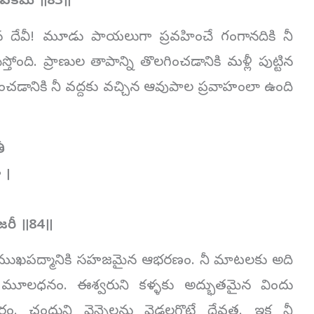
ావకమ్ ॥83॥
మైన దేవీ! మూడు పాయలుగా ప్రవహించే గంగానదికి నీ
ది. ప్రాణుల తాపాన్ని తొలగించడానికి మళ్లీ పుట్టిన
చడానికి నీ వద్దకు వచ్చిన ఆవుపాల ప్రవాహంలా ఉంది
ీ
 ।
జరీ ॥84॥
శం నీ ముఖపద్మానికి సహజమైన ఆభరణం. నీ మాటలకు అది
కు మూలధనం. ఈశ్వరుని కళ్ళకు అద్భుతమైన విందు
రం. చంద్రుని వెన్నెలను వెడలగొట్టే దేవత. ఇక నీ