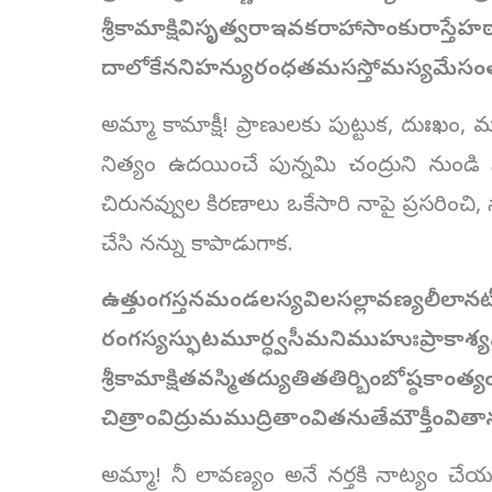
శ్రీకామాక్షివిసృత్వరాఇవకరాహాసాంకురాస్తేహ
దాలోకేననిహన్యురంధతమసస్తోమస్యమేసం
అమ్మా కామాక్షీ! ప్రాణులకు పుట్టుక, దుఃఖం, 
నిత్యం ఉదయించే పున్నమి చంద్రుని నుండి 
చిరునవ్వుల కిరణాలు ఒకేసారి నాపై ప్రసరించి
చేసి నన్ను కాపాడుగాక.
ఉత్తుంగస్తనమండలస్యవిలసల్లావణ్యలీలానట
రంగస్యస్ఫుటమూర్ధ్వసీమనిముహుఃప్రాకాశ్
శ్రీకామాక్షితవస్మితద్యుతితతిర్బింబోష్ఠకాంత్య
చిత్రాంవిద్రుమముద్రితాంవితనుతేమౌక్తీంవిత
అమ్మా! నీ లావణ్యం అనే నర్తకి నాట్యం చేయడ