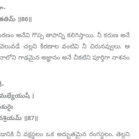
ఠా-
తతిమ్ ॥86॥
మరణం అనేవి గొప్ప తాపాన్ని కలిగిస్తాయి. నీ కరుణ అనే
వెలువడే చల్లని కిరణాల వంటివి నీ చిరునవ్వులు. ఆ
, నాలోని గాఢమైన అజ్ఞానం అనే చీకటిని పూర్తిగా నాశనం
ీ-
యమభ్యేయుషీ ।
ంకురైః
ానశ్రియమ్ ॥87॥
ానికి నీ వక్షస్థలం ఒక అద్భుతమైన రంగస్థలం. తెల్లని