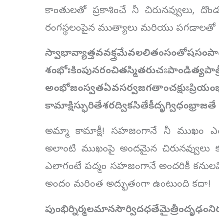
కాంతులతో ప్రకాశించే నీ చిరునవ్వులు, దొ
రంగస్థలంపైన ముత్యాలు మరియు పగడాలతో అల
స్వాభావ్యాత్తవవక్త్రమేవలలితంసంతోషసంప
శంభోఃకింపునరంచితస్మితరుచఃపాండిత్యపాత్
అంభోజంస్వతఏవసర్వజగతాంచక్షుఃప్రియం
కామాక్షిస్ఫురితేశరద్వికసితేకీదృగ్విధంభ్రాజత
అమ్మా కామాక్షీ! సహజంగానే నీ ముఖం ఎం
అలాంటి ముఖంపై అందమైన చిరునవ్వులు క
ఎలాగంటే పద్మం సహజంగానే అందరికీ కనులవిందు
అందం మరింత అద్భుతంగా ఉంటుంది కదా!
పుంభిర్నిర్మలమానసౌర్విదధతేమైత్రీందృఢంనిర