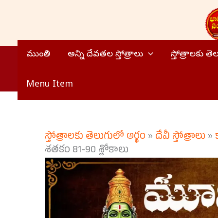
Skip
to
content
ముంగిలి
అన్ని దేవతల స్తోత్రాలు
స్తోత్రాలకు త
Menu Item
స్తోత్రాలకు తెలుగులో అర్థం
»
దేవీ స్తోత్రాలు
»
శతకం 81-90 శ్లోకాలు