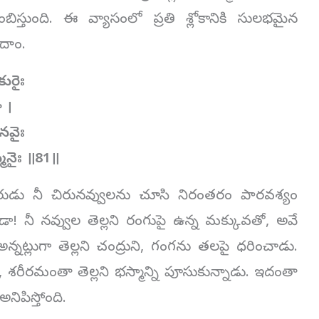
ంబిస్తుంది. ఈ వ్యాసంలో ప్రతి శ్లోకానికి సులభమైన
దాం.
ురైః
 ।
నవైః
మనైః ॥81॥
రుడు నీ చిరునవ్వులను చూసి నిరంతరం పారవశ్యం
 నీ నవ్వుల తెల్లని రంగుపై ఉన్న మక్కువతో, అవే
అన్నట్లుగా తెల్లని చంద్రుని, గంగను తలపై ధరించాడు.
రీరమంతా తెల్లని భస్మాన్ని పూసుకున్నాడు. ఇదంతా
నిపిస్తోంది.