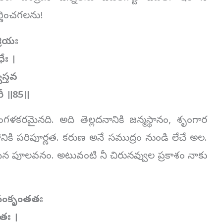
్ణించగలను!
రియః
ేః ।
స్తవ
రీ ॥85॥
గళకరమైనది. అది తెల్లదనానికి జన్మస్థానం, శృంగార
ికి పరిపూర్ణత. కరుణ అనే సముద్రం నుండి లేచే అల.
దమైన పూలవనం. అటువంటి నీ చిరునవ్వుల ప్రకాశం నాకు
నంకృంతతః
తః ।