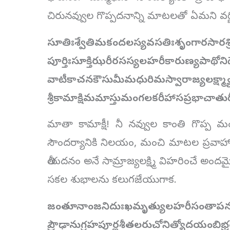
చిరునవ్వుల గొప్పదనాన్ని మాటలతో ఏమని వర
సూతిఃశ్వేతిమకందలస్యవసతిఃశృంగారసారశ్
పూర్తిఃసూక్తిఝరీరసస్యలహరీకారుణ్యపాథోనిధ
వాటీకాచనకౌసుమీమధురిమస్వారాజ్యలక్ష్మ్యా
శ్రీకామాక్షిమమాస్తుమంగలకరీహాసప్రభాచాతు
మాతా కామాక్షీ! నీ నవ్వుల కాంతి గొప్ప మం
సౌందర్యానికి నిలయం, మంచి మాటల ప్రవాహాన
తీయదనం అనే సామ్రాజ్యలక్ష్మి విహరించే అం
సకల శుభాలను కలుగజేయుగాక.
జంతూనాంజనిదుఃఖమృత్యులహరీసంతాప
ప్రౌఢానుగ్రహపూర్ణశీతలరుచోనిత్యోదయంబిభ్ర