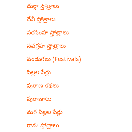
దుర్గా స్తోత్రాలు
దేవీ స్తోత్రాలు
నరసింహ స్తోత్రాలు
నవగ్రహ స్తోత్రాలు
పండుగలు (Festivals)
పిల్లల పేర్లు
పురాణ కథలు
పురాణాలు
మగ పిల్లల పేర్లు
రామ స్తోత్రాలు