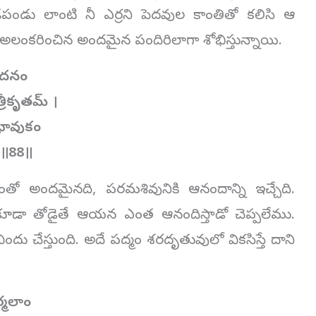
ండపండు లాంటి నీ ఎర్రని పెదవుల కాంతితో కలిసి ఆ
ంకరించిన అందమైన పందిరిలాగా శోభిస్తున్నాయి.
ాదనం
రీకృతమ్ ।
భావుకం
ే ॥88॥
తో అందమైనది, పరమశివునికి ఆనందాన్ని ఇచ్చేది.
ూడా తోడైతే ఆయన ఎంత ఆనందిస్తాడో చెప్పలేము.
 చేస్తుంది. అదే పద్మం శరదృతువులో వికసిస్తే దాని
్మలాం