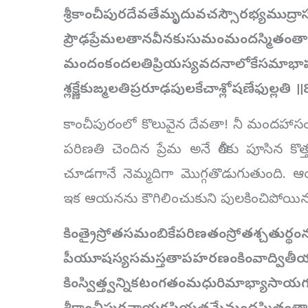
శ్రీకాంచీపురదేవతేమృదువచస్సౌరభ్యముద్రా
ప్రౌఢప్రేమలతానవీనకుసుమంమందస్మితంత
మందంకందలతిప్రియస్యవదనాలోకేసమాభా
శ్లక్ష్ణేకుఙ్మలతిప్రరూఢపులకేచాశ్లోషణేఫుల్లతి 
కాంచీపురంలో కొలువైన దేవతా! నీ మందహా
పరిణతి చెందిన ప్రేమ అనే తీగకు పూసిన కొత
చూడగానే నెమ్మదిగా మొగ్గతొడుగుతుంది. ఆయ
ఇక ఆయనను కౌగిలించుకుని పులకించిపోయినప్పు
కింత్రైస్రోతసమంబికేపరిణతంస్రోతశ్చతుర్థ
పీయూషస్యసమస్తతాపహరణంకింవాద్వితీ
కింస్విత్త్వన్నికటంగతంమధురిమాభ్యాసా