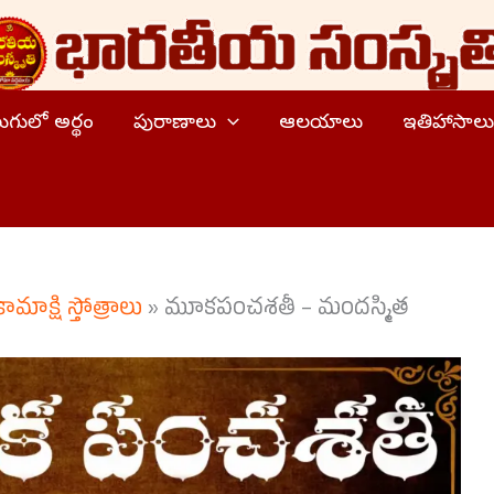
ెలుగులో అర్థం
పురాణాలు
ఆలయాలు
ఇతిహాసాలు
కామాక్షి స్తోత్రాలు
»
మూకపంచశతీ – మందస్మిత