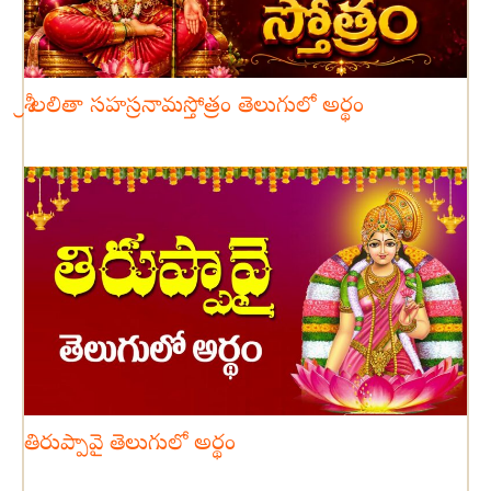
శ్రీ లలితా సహస్రనామస్తోత్రం తెలుగులో అర్థం
తిరుప్పావై తెలుగులో అర్థం