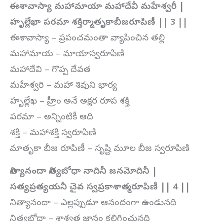
ఈశావాస్యా మహామాయా మహాదేవీ మహేశ్వరీ |
హృల్లేఖా పరమా శక్తిర్మాతృకాబీజరూపిణీ || 3 ||
ఈశావాస్యా – ప్రపంచమంతా వ్యాపించిన తల్లి
మహామాయ – మాయాస్వరూపిణి
మహాదేవి – గొప్ప దేవత
మహేశ్వరి – మహా శివుని భార్య
హృల్లేఖ – హ్రీం అనే అక్షర రూప శక్తి
పరమా – అన్నింటికీ ఆది
శక్తి – మహాశక్తి స్వరూపిణి
మాతృకా బీజ రూపిణీ – సృష్టి మూల బీజ స్వరూపిణి
నిత్యానందా నిత్యబోధా నాదినీ జనమోదినీ |
సత్యప్రత్యయనీ చైవ స్వప్రకాశాత్మరూపిణీ || 4 ||
నిత్యానందా – ఎల్లప్పుడూ ఆనందంగా ఉండునది
నిత్యబోధా – శాశ్వత జ్ఞానం కలిగించునది