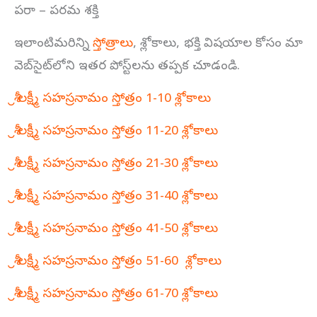
పరా – పరమ శక్తి
ఇలాంటిమరిన్ని
స్తోత్రాలు
, శ్లోకాలు, భక్తి విషయాల కోసం మా
వెబ్‌సైట్‌లోని ఇతర పోస్ట్‌లను తప్పక చూడండి.
శ్రీ లక్ష్మీ సహస్రనామం స్తోత్రం 1-10 శ్లోకాలు
శ్రీ లక్ష్మీ సహస్రనామం స్తోత్రం 11-20 శ్లోకాలు
శ్రీ లక్ష్మీ సహస్రనామం స్తోత్రం 21-30 శ్లోకాలు
శ్రీ లక్ష్మీ సహస్రనామం స్తోత్రం 31-40 శ్లోకాలు
శ్రీ లక్ష్మీ సహస్రనామం స్తోత్రం 41-50 శ్లోకాలు
శ్రీ లక్ష్మీ సహస్రనామం స్తోత్రం 51-60 శ్లోకాలు
శ్రీ లక్ష్మీ సహస్రనామం స్తోత్రం 61-70 శ్లోకాలు