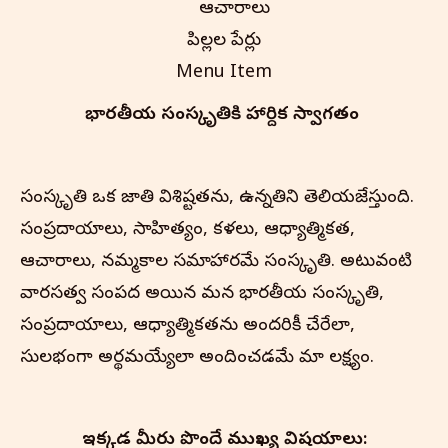
ఆచారాలు
పిల్లల పేర్లు
Menu Item
భారతీయ సంస్కృతి‌కి హార్దిక స్వాగతం
సంస్కృతి ఒక జాతి విశిష్టతను, ఉన్నతిని తెలియజేస్తుంది.
సంప్రదాయాలు, సాహిత్యం, కళలు, ఆధ్యాత్మికత,
ఆచారాలు, నమ్మకాల సమాహారమే సంస్కృతి. అటువంటి
వారసత్వ సంపద అయిన మన భారతీయ సంస్కృతి,
సంప్రదాయాలు, ఆధ్యాత్మికతను అందరికీ చేరేలా,
సులభంగా అర్థమయ్యేలా అందించడమే మా లక్ష్యం.
ఇక్కడ మీరు పొందే ముఖ్య విషయాలు: