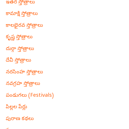
ఇతర స్తోత్రాలు
కామాక్షి స్తోత్రాలు
కాలభైరవ స్తోత్రాలు
కృష్ణ స్తోత్రాలు
దుర్గా స్తోత్రాలు
దేవీ స్తోత్రాలు
నరసింహ స్తోత్రాలు
నవగ్రహ స్తోత్రాలు
పండుగలు (Festivals)
పిల్లల పేర్లు
పురాణ కథలు