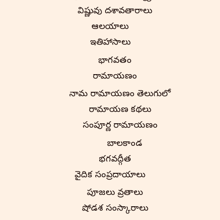
విష్ణువు దశావతారాలు
ఆలయాలు
ఇతిహాసాలు
భాగవతం
రామాయణం
నామ రామాయణం తెలుగులో
రామాయణ కథలు
సంపూర్ణ రామాయణం
బాలకాండ
భగవద్గీత
వైదిక సంప్రదాయాలు
పూజలు వ్రతాలు
షోడశ సంస్కారాలు