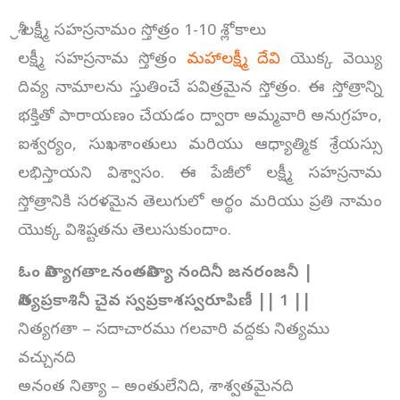
శ్రీ లక్ష్మీ సహస్రనామం స్తోత్రం 1-10 శ్లోకాలు
లక్ష్మీ సహస్రనామ స్తోత్రం
మహాలక్ష్మీ దేవి
యొక్క వెయ్యి
దివ్య నామాలను స్తుతించే పవిత్రమైన స్తోత్రం. ఈ స్తోత్రాన్ని
భక్తితో పారాయణం చేయడం ద్వారా అమ్మవారి అనుగ్రహం,
ఐశ్వర్యం, సుఖశాంతులు మరియు ఆధ్యాత్మిక శ్రేయస్సు
లభిస్తాయని విశ్వాసం. ఈ పేజీలో లక్ష్మీ సహస్రనామ
స్తోత్రానికి సరళమైన తెలుగులో అర్థం మరియు ప్రతి నామం
యొక్క విశిష్టతను తెలుసుకుందాం.
ఓం నిత్యాగతాఽనంతనిత్యా నందినీ జనరంజనీ |
నిత్యప్రకాశినీ చైవ స్వప్రకాశస్వరూపిణీ || 1 ||
నిత్యగతా – సదాచారము గలవారి వద్దకు నిత్యము
వచ్చునది
అనంత నిత్యా – అంతులేనిది, శాశ్వతమైనది