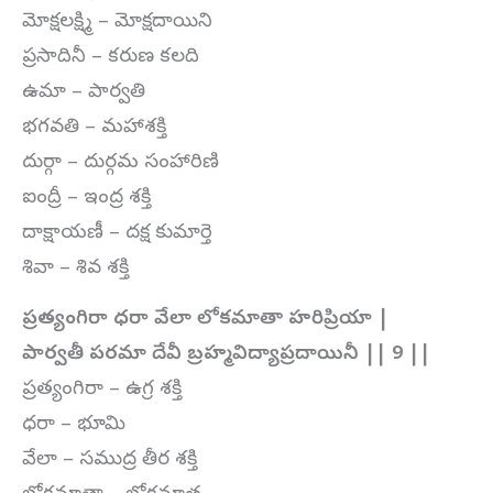
మోక్షలక్ష్మి – మోక్షదాయిని
ప్రసాదినీ – కరుణ కలది
ఉమా – పార్వతి
భగవతి – మహాశక్తి
దుర్గా – దుర్గమ సంహారిణి
ఐంద్రీ – ఇంద్ర శక్తి
దాక్షాయణీ – దక్ష కుమార్తె
శివా – శివ శక్తి
ప్రత్యంగిరా ధరా వేలా లోకమాతా హరిప్రియా |
పార్వతీ పరమా దేవీ బ్రహ్మవిద్యాప్రదాయినీ || 9 ||
ప్రత్యంగిరా – ఉగ్ర శక్తి
ధరా – భూమి
వేలా – సముద్ర తీర శక్తి