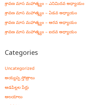
శ్రావణ మాస మహాత్మ్యం – ఎనిమిదవ అధ్యాయం
శ్రావణ మాస మహాత్మ్యం – ఏడవ అధ్యాయం
శ్రావణ మాస మహాత్మ్యం – ఆరవ అధ్యాయం
శ్రావణ మాస మహాత్మ్యం – ఐదవ అధ్యాయం
Categories
Uncategorized
అయ్యప్ప స్తోత్రాలు
ఆడపిల్లల పేర్లు
ఆలయాలు