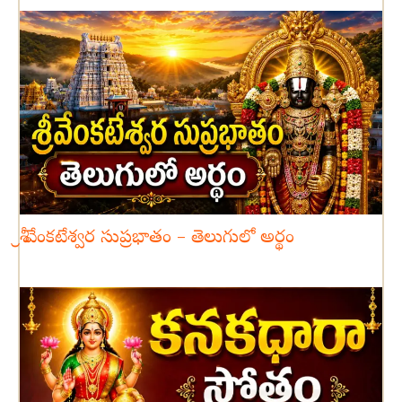
శ్రీ వేంకటేశ్వర సుప్రభాతం – తెలుగులో అర్థం