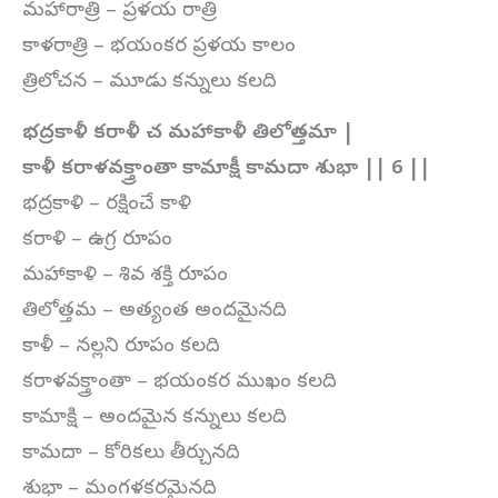
మహారాత్రి – ప్రళయ రాత్రి
కాళరాత్రి – భయంకర ప్రళయ కాలం
త్రిలోచన – మూడు కన్నులు కలది
భద్రకాళీ కరాళీ చ మహాకాళీ తిలోత్తమా |
కాళీ కరాళవక్త్రాంతా కామాక్షీ కామదా శుభా || 6 ||
భద్రకాళి – రక్షించే కాళి
కరాళి – ఉగ్ర రూపం
మహాకాళి – శివ శక్తి రూపం
తిలోత్తమ – అత్యంత అందమైనది
కాళీ – నల్లని రూపం కలది
కరాళవక్త్రాంతా – భయంకర ముఖం కలది
కామాక్షి – అందమైన కన్నులు కలది
కామదా – కోరికలు తీర్చునది
శుభా – మంగళకరమైనది