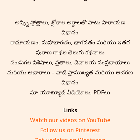
అన్న్ని స్తోత్రాలు, శ్లోకాల అర్థాలతో పాటు పారాయణ
విధానం
రామాయణం, మహాభారతం, భాగవతం మరియు ఇతర
పురాణ గాథల తెలుగు కథనాలు
పండుగల విశేషాలు, వ్రతాలు, దేవాలయ సంప్రదాయాలు
మరియు ఆచారాలు – వాటి ప్రాముఖ్యత మరియు ఆచరణ
విధానం
మా యూట్యూబ్ వీడియోలు, PDFలు
Links
Watch our videos on YouTube
Follow us on Pinterest