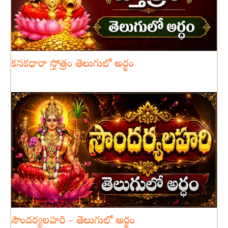
కనకధారా స్తోత్రం తెలుగులో అర్థం
సౌందర్యలహరి – తెలుగులో అర్థం