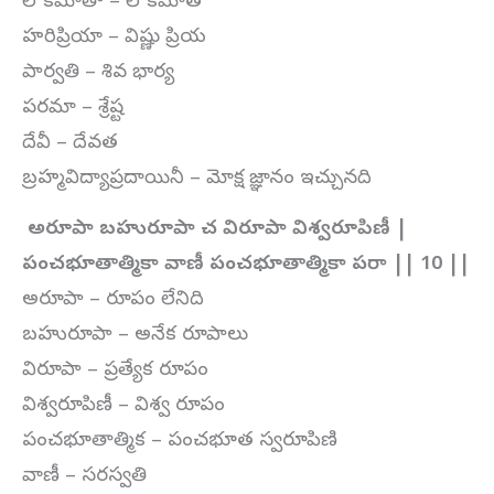
లోకమాతా – లోకమాత
హరిప్రియా – విష్ణు ప్రియ
పార్వతి – శివ భార్య
పరమా – శ్రేష్ట
దేవీ – దేవత
బ్రహ్మవిద్యాప్రదాయినీ – మోక్ష జ్ఞానం ఇచ్చునది
అరూపా బహురూపా చ విరూపా విశ్వరూపిణీ |
పంచభూతాత్మికా వాణీ పంచభూతాత్మికా పరా || 10 ||
అరూపా – రూపం లేనిది
బహురూపా – అనేక రూపాలు
విరూపా – ప్రత్యేక రూపం
విశ్వరూపిణీ – విశ్వ రూపం
పంచభూతాత్మిక – పంచభూత స్వరూపిణి
వాణీ – సరస్వతి