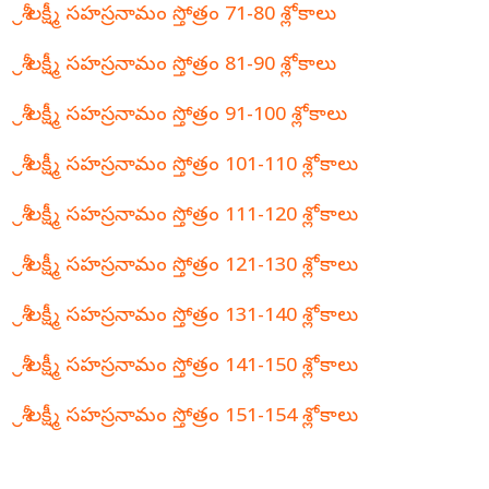
శ్రీ లక్ష్మీ సహస్రనామం స్తోత్రం 71-80 శ్లోకాలు
శ్రీ లక్ష్మీ సహస్రనామం స్తోత్రం 81-90 శ్లోకాలు
శ్రీ లక్ష్మీ సహస్రనామం స్తోత్రం 91-100 శ్లోకాలు
శ్రీ లక్ష్మీ సహస్రనామం స్తోత్రం 101-110 శ్లోకాలు
శ్రీ లక్ష్మీ సహస్రనామం స్తోత్రం 111-120 శ్లోకాలు
శ్రీ లక్ష్మీ సహస్రనామం స్తోత్రం 121-130 శ్లోకాలు
శ్రీ లక్ష్మీ సహస్రనామం స్తోత్రం 131-140 శ్లోకాలు
శ్రీ లక్ష్మీ సహస్రనామం స్తోత్రం 141-150 శ్లోకాలు
శ్రీ లక్ష్మీ సహస్రనామం స్తోత్రం 151-154 శ్లోకాలు