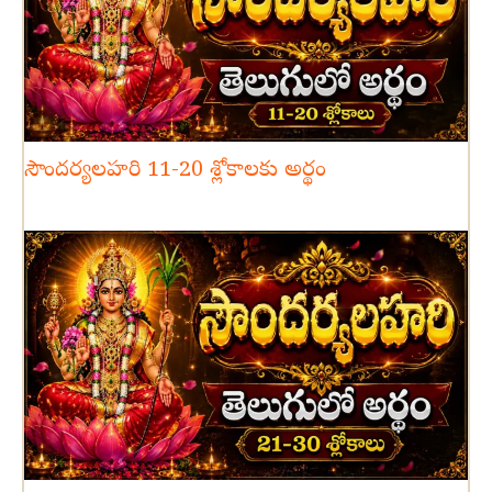
సౌందర్యలహరి 11-20 శ్లోకాలకు అర్థం