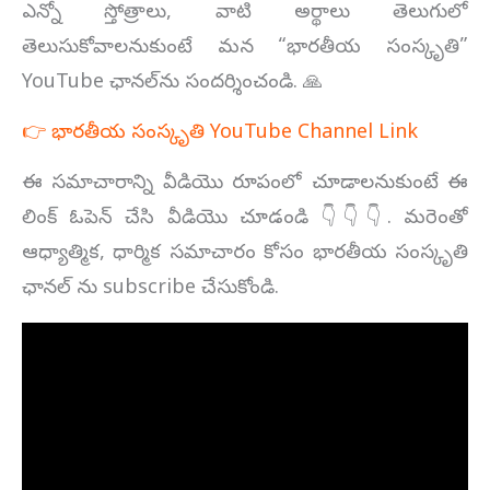
ఎన్నో స్తోత్రాలు, వాటి అర్థాలు తెలుగులో
తెలుసుకోవాలనుకుంటే మన “భారతీయ సంస్కృతి”
YouTube ఛానల్‌ను సందర్శించండి. 🙏
👉 భారతీయ సంస్కృతి YouTube Channel Link
ఈ సమాచారాన్ని వీడియొ రూపంలో చూడాలనుకుంటే ఈ
లింక్ ఓపెన్ చేసి వీడియొ చూడండి 👇👇👇. మరెంతో
ఆధ్యాత్మిక, ధార్మిక సమాచారం కోసం భారతీయ సంస్కృతి
ఛానల్ ను subscribe చేసుకోండి.