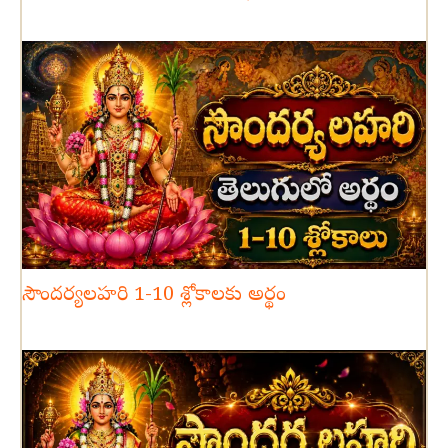
సౌందర్యలహరి 1-10 శ్లోకాలకు అర్థం