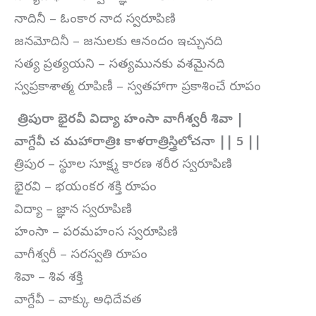
నాదినీ – ఓంకార నాద స్వరూపిణి
జనమోదినీ – జనులకు ఆనందం ఇచ్చునది
సత్య ప్రత్యయని – సత్యమునకు వశమైనది
స్వప్రకాశాత్మ రూపిణీ – స్వతహాగా ప్రకాశించే రూపం
త్రిపురా భైరవీ విద్యా హంసా వాగీశ్వరీ శివా |
వాగ్దేవీ చ మహారాత్రిః కాళరాత్రిస్త్రిలోచనా || 5 ||
త్రిపుర – స్థూల సూక్ష్మ కారణ శరీర స్వరూపిణి
భైరవి – భయంకర శక్తి రూపం
విద్యా – జ్ఞాన స్వరూపిణి
హంసా – పరమహంస స్వరూపిణి
వాగీశ్వరీ – సరస్వతి రూపం
శివా – శివ శక్తి
వాగ్దేవీ – వాక్కు అధిదేవత