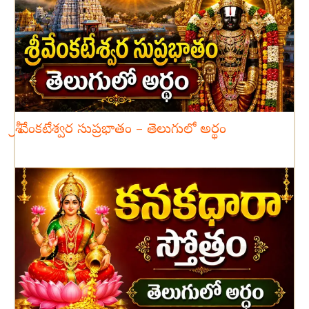
శ్రీ వేంకటేశ్వర సుప్రభాతం – తెలుగులో అర్థం