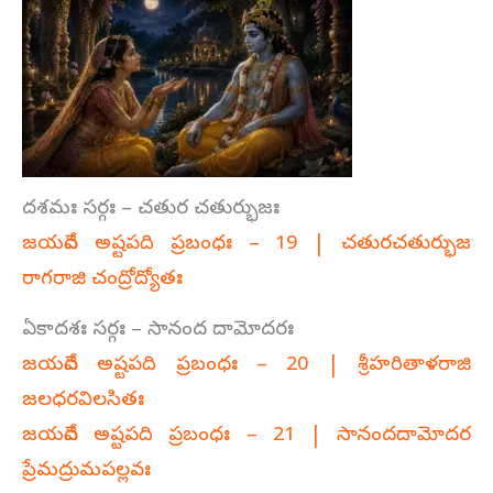
దశమః సర్గః – చతుర చతుర్భుజః
జయదేవ అష్టపది ప్రబంధః – 19 | చతురచతుర్భుజ
రాగరాజి చంద్రోద్యోతః
ఏకాదశః సర్గః – సానంద దామోదరః
జయదేవ అష్టపది ప్రబంధః – 20 | శ్రీహరితాళరాజి
జలధరవిలసితః
జయదేవ అష్టపది ప్రబంధః – 21 | సానందదామోదర
ప్రేమద్రుమపల్లవః