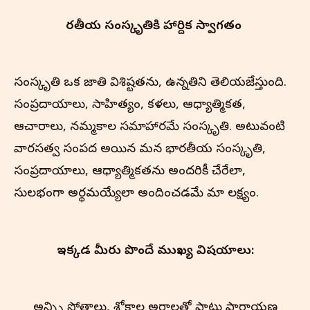
భారతీయ సంస్కృతి‌కి హార్దిక స్వాగతం
సంస్కృతి ఒక జాతి విశిష్టతను, ఉన్నతిని తెలియజేస్తుంది.
సంప్రదాయాలు, సాహిత్యం, కళలు, ఆధ్యాత్మికత,
ఆచారాలు, నమ్మకాల సమాహారమే సంస్కృతి. అటువంటి
వారసత్వ సంపద అయిన మన భారతీయ సంస్కృతి,
సంప్రదాయాలు, ఆధ్యాత్మికతను అందరికీ చేరేలా,
సులభంగా అర్థమయ్యేలా అందించడమే మా లక్ష్యం.
ఇక్కడ మీరు పొందే ముఖ్య విషయాలు:
అన్న్ని స్తోత్రాలు, శ్లోకాల అర్థాలతో పాటు పారాయణ