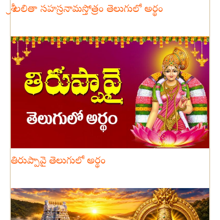
శ్రీ లలితా సహస్రనామస్తోత్రం తెలుగులో అర్థం
తిరుప్పావై తెలుగులో అర్థం