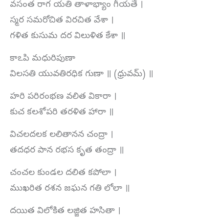
వసంత రాగ యతి తాళాభ్యాం గీయతే ।
స్మర సమరోచిత విరచిత వేశా ।
గళిత కుసుమ దర విలుళిత కేశా ॥
కాఽపి మధురిపుణా
విలసతి యువతిరధిక గుణా ॥ (ధ్రువమ్‌) ॥
హరి పరిరంభణ వలిత వికారా ।
కుచ కలశోపరి తరళిత హారా ॥
విచలదలక లలితానన చంద్రా ।
తదధర పాన రభస కృత తంద్రా ॥
చంచల కుండల దలిత కపోలా ।
ముఖరిత రశన జఘన గతి లోలా ॥
దయిత విలోకిత లజ్జిత హసితా ।