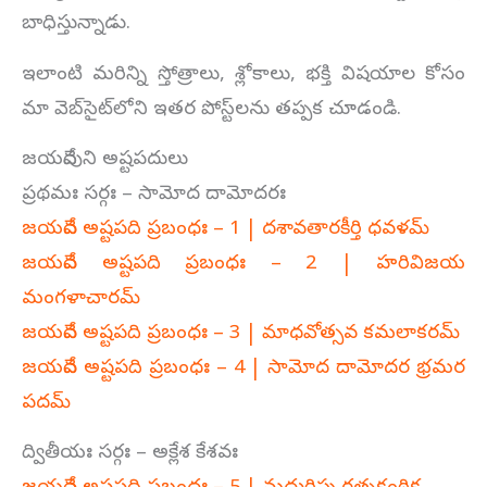
బాధిస్తున్నాడు.
ఇలాంటి మరిన్ని స్తోత్రాలు, శ్లోకాలు, భక్తి విషయాల కోసం
మా వెబ్‌సైట్‌లోని ఇతర పోస్ట్‌లను తప్పక చూడండి.
జయదేవుని అష్టపదులు
ప్రథమః సర్గః – సామోద దామోదరః
జయదేవ అష్టపది ప్రబంధః – 1 | దశావతారకీర్తి ధవళమ్‌
జయదేవ అష్టపది ప్రబంధః – 2 | హరివిజయ
మంగళాచారమ్‌
జయదేవ అష్టపది ప్రబంధః – 3 | మాధవోత్సవ కమలాకరమ్‌
జయదేవ అష్టపది ప్రబంధః – 4 | సామోద దామోదర భ్రమర
పదమ్‌
ద్వితీయః సర్గః – అక్లేశ కేశవః