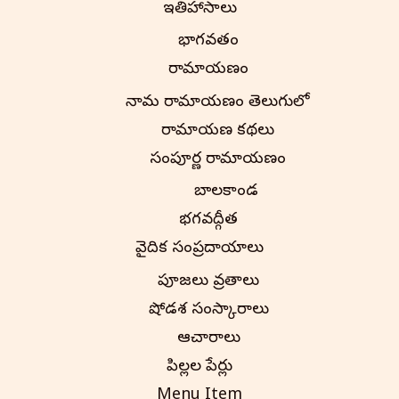
ఇతిహాసాలు
భాగవతం
రామాయణం
నామ రామాయణం తెలుగులో
రామాయణ కథలు
సంపూర్ణ రామాయణం
బాలకాండ
భగవద్గీత
వైదిక సంప్రదాయాలు
పూజలు వ్రతాలు
షోడశ సంస్కారాలు
ఆచారాలు
పిల్లల పేర్లు
Menu Item