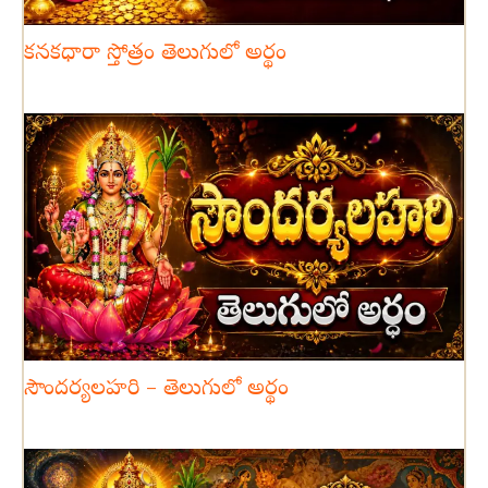
కనకధారా స్తోత్రం తెలుగులో అర్థం
సౌందర్యలహరి – తెలుగులో అర్థం