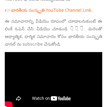
👉 భారతీయ సంస్కృతి YouTube Channel Link
ఈ సమాచారాన్ని వీడియొ రూపంలో చూడాలనుకుంటే ఈ
లింక్ ఓపెన్ చేసి వీడియొ చూడండి 👇👇👇. మరెంతో
ఆధ్యాత్మిక, ధార్మిక సమాచారం కోసం భారతీయ సంస్కృతి
ఛానల్ ను subscribe చేసుకోండి.