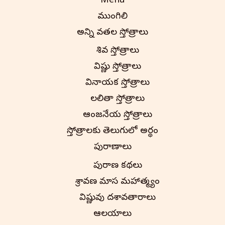
Menu
ముంగిలి
అన్ని దేవతల స్తోత్రాలు
శివ స్తోత్రాలు
విష్ణు స్తోత్రాలు
వినాయక స్తోత్రాలు
లలితా స్తోత్రాలు
ఆంజనేయ స్తోత్రాలు
స్తోత్రాలకు తెలుగులో అర్థం
పురాణాలు
పురాణ కథలు
శ్రావణ మాస మహాత్మ్యం
విష్ణువు దశావతారాలు
ఆలయాలు