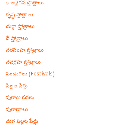
కాలభైరవ స్తోత్రాలు
కృష్ణ స్తోత్రాలు
దుర్గా స్తోత్రాలు
దేవీ స్తోత్రాలు
నరసింహ స్తోత్రాలు
నవగ్రహ స్తోత్రాలు
పండుగలు (Festivals)
పిల్లల పేర్లు
పురాణ కథలు
పురాణాలు
మగ పిల్లల పేర్లు