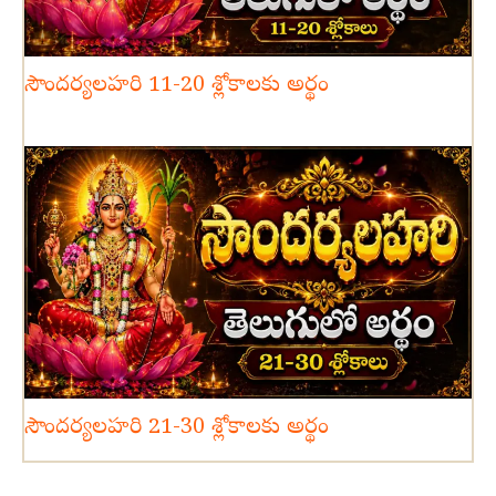
సౌందర్యలహరి 11-20 శ్లోకాలకు అర్థం
సౌందర్యలహరి 21-30 శ్లోకాలకు అర్థం