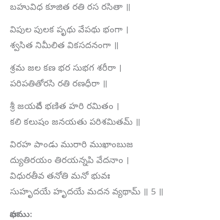
బహువిధ కూజిత రతి రస రసితా ॥
విపుల పులక పృథు వేపథు భంగా ।
శ్వసిత నిమీలిత వికసదనంగా ॥
శ్రమ జల కణ భర సుభగ శరీరా ।
పరిపతితోరసి రతి రణధీరా ॥
శ్రీ జయదేవ భణిత హరి రమితం ।
కలి కలుషం జనయతు పరిశమితమ్‌ ॥
విరహ పాండు మురారి ముఖాంబుజ
ద్యుతిరయం తిరయన్నపి వేదనాం ।
విధురతీవ తనోతి మనో భువః
సుహృదయే హృదయే మదన వ్యథామ్‌ ॥ 5 ॥
భావము: