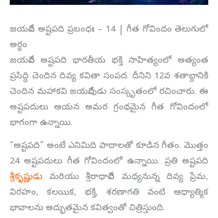
జయదేవ అష్టపది ప్రబంధః – 14 | గీత గోవిందం తెలుగులో
అర్థం
జయదేవ అష్టపది భారతీయ భక్తి సాహిత్యంలో అత్యంత
ప్రసిద్ధి చెందిన దివ్య కవితా సంపద. దీనిని 12వ శతాబ్దానికి
చెందిన మహాకవి జయదేవుడు సంస్కృతంలో రచించారు. ఈ
అష్టపదులు ఆయన అమర గ్రంథమైన గీత గోవిందంలో
భాగంగా ఉన్నాయి.
“అష్టపది” అంటే ఎనిమిది పాదాలతో కూడిన గీతం. మొత్తం
24 అష్టపదులు గీత గోవిందంలో ఉన్నాయి. ప్రతి అష్టపది
శ్రీకృష్ణుడు
మరియు శ్రీరాధాదేవి మధ్యనున్న దివ్య ప్రేమ,
విరహం, కలయిక, భక్తి, శరణాగతి వంటి ఆధ్యాత్మిక
భావాలను అద్భుతమైన కవిత్వంతో చిత్రిస్తుంది.