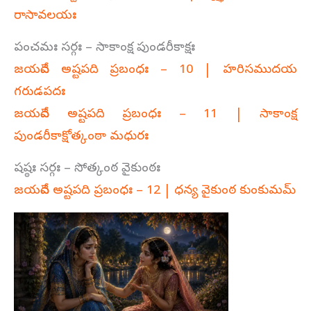
రాసావలయః
పంచమః సర్గః – సాకాంక్ష పుండరీకాక్షః
జయదేవ అష్టపది ప్రబంధః – 10 | హరిసముదయ
గరుడపదః
జయదేవ అష్టపది ప్రబంధః – 11 | సాకాంక్ష
పుండరీకాక్షోత్కంఠా మధురః
షష్ఠః సర్గః – సోత్కంఠ వైకుంఠః
జయదేవ అష్టపది ప్రబంధః – 12 | ధన్య వైకుంఠ కుంకుమమ్‌