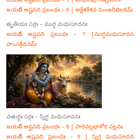
జయదేవ అష్టపది ప్రబంధః – 5 | మధురిపు రత్నకంఠిక
జయదేవ అష్టపది ప్రబంధః – 6 | అక్లేశకేశవ మంజరీతిలకమ్‌
తృతీయః సర్గః – ముగ్ధ మధుసూదనః
జయదేవ అష్టపది ప్రబంధః – 7 |ముగ్ధమధుసూదన
హంసక్రీడనమ్‌
చతుర్థః సర్గః – స్నిగ్ధ మధుసూదనః
జయదేవ అష్టపది ప్రబంధః – 8 | హరివల్లభాశోక పల్లవః
జయదేవ అష్టపది ప్రబంధః – 9 | స్నిగ్ధ మధుసూదన