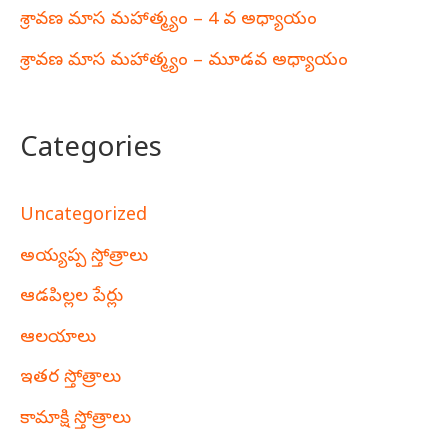
శ్రావణ మాస మహాత్మ్యం – 4 వ అధ్యాయం
శ్రావణ మాస మహాత్మ్యం – మూడవ అధ్యాయం
Categories
Uncategorized
అయ్యప్ప స్తోత్రాలు
ఆడపిల్లల పేర్లు
ఆలయాలు
ఇతర స్తోత్రాలు
కామాక్షి స్తోత్రాలు