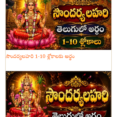
సౌందర్యలహరి 1-10 శ్లోకాలకు అర్థం