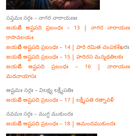
సప్తమః సర్గః – నాగర నారాయణః
జయదేవ అష్టపది ప్రబంధః – 13 | నాగర నారాయణ
రాసావలయః
జయదేవ అష్టపది ప్రబంధః – 14 | హరి రమిత చంపకశేఖ
రః
జయదేవ అష్టపది ప్రబంధః – 15 | హరిరస మన్మథతిలకః
జయదేవ అష్టపది ప్రబంధః – 16 | నారాయణ
మదనాయాసః
అష్టమః సర్గః – విలక్ష్య లక్ష్మీపతిః
జయదేవ అష్టపది ప్రబంధః – 17 | లక్ష్మీపతి రత్నావళీ
నవమః సర్గః – ముగ్ధ ముకుందః
జయదేవ అష్టపది ప్రబంధః – 18 | అమందముకుందః