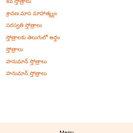
శివ స్తోత్రాలు
శ్రావణ మాస మాహాత్మ్యం
సరస్వతి స్తోత్రాలు
స్తోత్రాలకు తెలుగులో అర్థం
స్తోత్రాలు
హనుమాన్ స్తోత్రాలు
హనుమాన్ స్తోత్రాలు