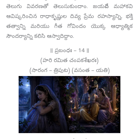
తెలుగు వివరణతో తెలుసుకుందాం. జయదేవ మహాకవి
ఆవిష్కరించిన రాధాకృష్ణుల దివ్య ప్రేమ రహస్యాన్ని, భక్తి
తత్వాన్ని మరియు గీత గోవిందం యొక్క ఆధ్యాత్మిక
సౌందర్యాన్ని కలిసి ఆస్వాదిద్దాం.
॥ ప్రబంధః – 14 ॥
(హరి రమిత చంపకశేఖరః)
(సారంగ – త్రిపుట) (వసంత – యతి)