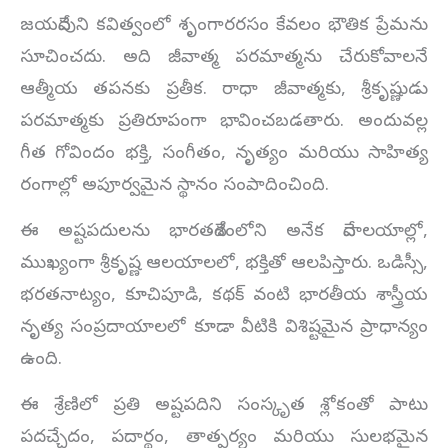
జయదేవుని కవిత్వంలో శృంగారరసం కేవలం భౌతిక ప్రేమను
సూచించదు. అది జీవాత్మ పరమాత్మను చేరుకోవాలనే
ఆత్మీయ తపనకు ప్రతీక. రాధా జీవాత్మకు, శ్రీకృష్ణుడు
పరమాత్మకు ప్రతిరూపంగా భావించబడతారు. అందువల్ల
గీత గోవిందం భక్తి, సంగీతం, నృత్యం మరియు సాహిత్య
రంగాల్లో అపూర్వమైన స్థానం సంపాదించింది.
ఈ అష్టపదులను భారతదేశంలోని అనేక దేవాలయాల్లో,
ముఖ్యంగా శ్రీకృష్ణ ఆలయాలలో, భక్తితో ఆలపిస్తారు. ఒడిస్సీ,
భరతనాట్యం, కూచిపూడి, కథక్ వంటి భారతీయ శాస్త్రీయ
నృత్య సంప్రదాయాలలో కూడా వీటికి విశిష్టమైన ప్రాధాన్యం
ఉంది.
ఈ శ్రేణిలో ప్రతి అష్టపదిని సంస్కృత శ్లోకంతో పాటు
పదచ్ఛేదం, పదార్థం, తాత్పర్యం మరియు సులభమైన