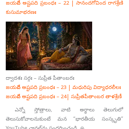
జయదేవ అష్టపది ప్రబంధః – 22 | సానందగోవింద రాగశ్రేణి
కుసుమాభరణః
ద్వాదశః సర్గః – సుప్రీత పీతాంబరః
జయదేవ అష్టపది ప్రబంధః – 23 | మధురిపు విద్యాధరలీలః
జయదేవ అష్టపది ప్రబంధః – 24| సుప్రీతపీతాంబర తాళశ్రేణీ
ఎన్నో స్తోత్రాలు, వాటి అర్థాలు తెలుగులో
తెలుసుకోవాలనుకుంటే మన “భారతీయ సంస్కృతి”
YouTube ఛానల్‌ను సందర్శించండి. 🙏