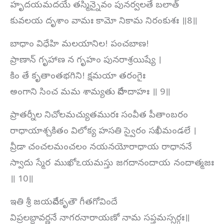
హృదయమదయే తస్మిన్నైవం పునర్వలతే బలాత్‌
కువలయ దృశాం వామః కామో నికామ నిరంకుశః ॥8॥
బాధాం విధేహి మలయానిల! పంచబాణ!
ప్రాణాన్‌ గృహాణ న గృహం పునరాశ్రయిష్యే ।
కిం తే కృతాంతభగిని! క్షమయా తరంగైః
అంగాని సించ మమ శామ్యతు దేహదాహః ॥ 9॥
ప్రాతర్నీల నిచోలమచ్యుతమురః సంవీత పీతాంబరం
రాధాయాశ్చకితం విలోక్య హసతి స్వైరం సఖీమండలే ।
వ్రీడా చంచలమంచలం నయనయోరాధాయ రాధాననే
స్వాదు స్మేర ముఖోఽయమస్తు జగదానందాయ నందాత్మజః
॥ 10॥
ఇతి శ్రీ జయదేవకృతౌ గీతగోవిందే
విప్రలబ్ధావర్ణనే నాగరనారాయణో నామ సప్తమస్సర్గః॥