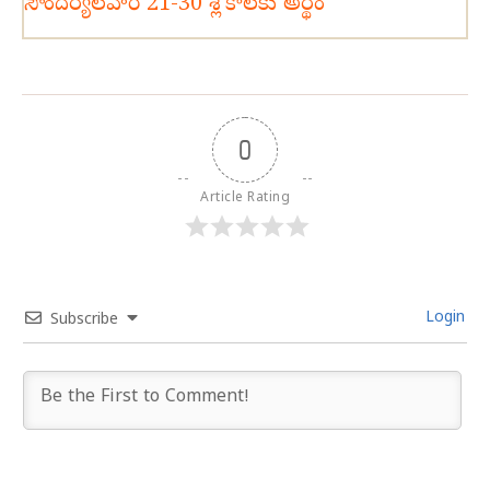
సౌందర్యలహరి 21-30 శ్లోకాలకు అర్థం
0
Article Rating
Login
Subscribe