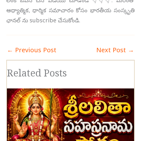
లింక్ ఓపెన్ చేసి వీడియొ చూడండి 👇👇👇. మరెంతో
ఆధ్యాత్మిక, ధార్మిక సమాచారం కోసం భారతీయ సంస్కృతి
ఛానల్ ను subscribe చేసుకోండి.
←
Previous Post
Next Post
→
Related Posts