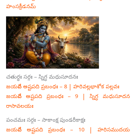
హంసక్రీడనమ్‌
చతుర్థః సర్గః – స్నిగ్ధ మధుసూదనః
జయదేవ అష్టపది ప్రబంధః – 8 | హరివల్లభాశోక పల్లవః
జయదేవ అష్టపది ప్రబంధః – 9 | స్నిగ్ధ మధుసూదన
రాసావలయః
పంచమః సర్గః – సాకాంక్ష పుండరీకాక్షః
జయదేవ అష్టపది ప్రబంధః – 10 | హరిసముదయ