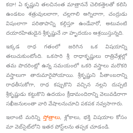
కదా! ఏ కృష్ణుని తలచినంత మాత్రాననే చెలికత్తెలతో కలిసి
ఉండటం శత్రువులలాగా, చల్లగాలి అగ్నిలాగా, చంద్రుడు
విషంలాగా పరితాపాన్ని కల్గిస్తూ ఉండేవారో, అటువంటి
దయారహితుడైన శ్రీకృష్ణునే నా హృదయం ఆశ్రయిస్తున్నది.
ఇక్కడ రాధ గతంలో జరిగిన ఒక విషయాన్ని
తలుచుకుంటోంది. ఒకసారి శ్రీ రాధాకృష్ణులు రాత్రివేళ్లల్లో
తమ పొదరింట్లో ఉన్న సమయంలో ఒకరి వస్త్రాలు మరొకరి
వస్త్రాలుగా తారుమారైపోయాయి. శ్రీకృష్ణుని పీతాంబరాన్ని
రాధతీసుకోగా, రాధ కప్పుకొని వచ్చిన నల్లని దుప్పటి
శ్రీకృష్ణుడు కట్టుకొని ఉదయం క్రీడామందిరాన్ని వెలువడిరాగా
సఖీజనులంతా వారి వేషాలనుచూచి పకపక నవ్వసాగారు.
ఇలాంటి మరిన్ని
స్తోత్రాలు
, శ్లోకాలు, భక్తి విషయాల కోసం
మా వెబ్‌సైట్‌లోని ఇతర పోస్ట్‌లను తప్పక చూడండి.