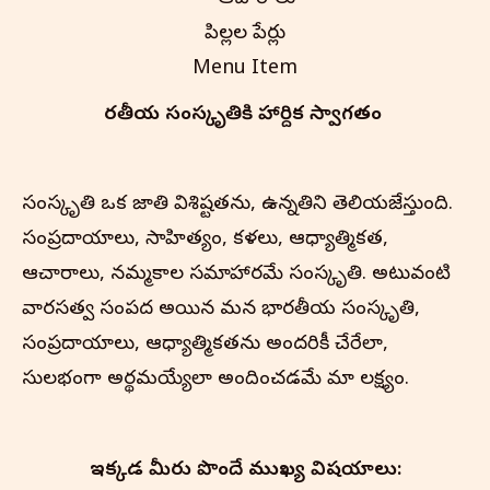
పిల్లల పేర్లు
Menu Item
భారతీయ సంస్కృతి‌కి హార్దిక స్వాగతం
సంస్కృతి ఒక జాతి విశిష్టతను, ఉన్నతిని తెలియజేస్తుంది.
సంప్రదాయాలు, సాహిత్యం, కళలు, ఆధ్యాత్మికత,
ఆచారాలు, నమ్మకాల సమాహారమే సంస్కృతి. అటువంటి
వారసత్వ సంపద అయిన మన భారతీయ సంస్కృతి,
సంప్రదాయాలు, ఆధ్యాత్మికతను అందరికీ చేరేలా,
సులభంగా అర్థమయ్యేలా అందించడమే మా లక్ష్యం.
ఇక్కడ మీరు పొందే ముఖ్య విషయాలు: