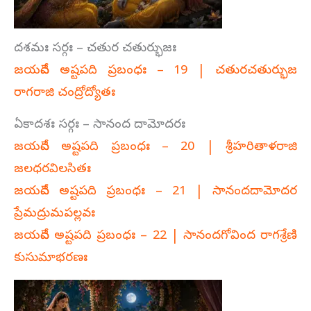
దశమః సర్గః – చతుర చతుర్భుజః
జయదేవ అష్టపది ప్రబంధః – 19 | చతురచతుర్భుజ
రాగరాజి చంద్రోద్యోతః
ఏకాదశః సర్గః – సానంద దామోదరః
జయదేవ అష్టపది ప్రబంధః – 20 | శ్రీహరితాళరాజి
జలధరవిలసితః
జయదేవ అష్టపది ప్రబంధః – 21 | సానందదామోదర
ప్రేమద్రుమపల్లవః
జయదేవ అష్టపది ప్రబంధః – 22 | సానందగోవింద రాగశ్రేణి
కుసుమాభరణః