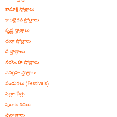
కామాక్షి స్తోత్రాలు
కాలభైరవ స్తోత్రాలు
కృష్ణ స్తోత్రాలు
దుర్గా స్తోత్రాలు
దేవీ స్తోత్రాలు
నరసింహ స్తోత్రాలు
నవగ్రహ స్తోత్రాలు
పండుగలు (Festivals)
పిల్లల పేర్లు
పురాణ కథలు
పురాణాలు