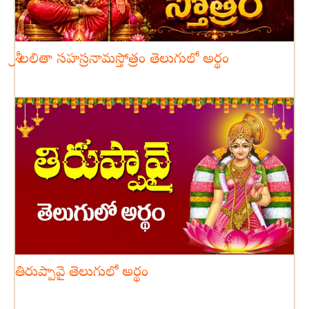
శ్రీ లలితా సహస్రనామస్తోత్రం తెలుగులో అర్థం
తిరుప్పావై తెలుగులో అర్థం