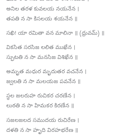
అనిల తరళ కువలయ నయనేన ।
తపతి న సా కిసలయ శయనేన ॥
సఖి! యా రమితా వన మాలినా ॥ (ధ్రువమ్‌) ॥
వికసిత సరసిజ లలిత ముఖేన ।
స్ఫుటతి న సా మనసిజ విశిఖేన ॥
అమృత మధుర మృదుతర వచనేన ।
జ్వలతి న సా మలయజ పవనేన ॥
స్థల జలరుహ రుచికర చరణేన ।
లుఠతి న సా హిమకర కిరణేన ॥
సజలజలద సముదయ రుచిరేణ ।
దళతి న సా హృది విరహభరేణ ॥