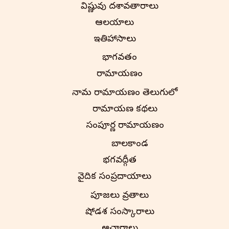
విష్ణువు దశావతారాలు
ఆలయాలు
ఇతిహాసాలు
భాగవతం
రామాయణం
నామ రామాయణం తెలుగులో
రామాయణ కథలు
సంపూర్ణ రామాయణం
బాలకాండ
భగవద్గీత
వైదిక సంప్రదాయాలు
పూజలు వ్రతాలు
షోడశ సంస్కారాలు
ఆచారాలు