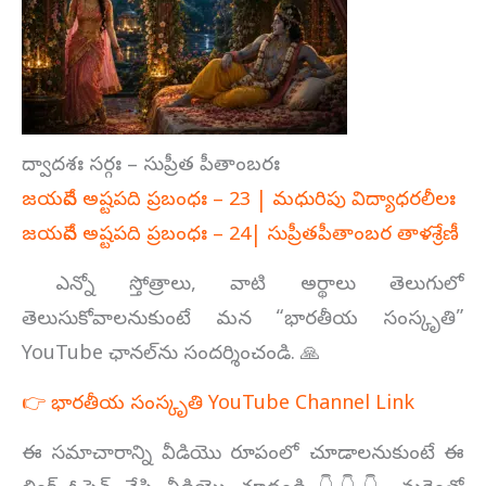
ద్వాదశః సర్గః – సుప్రీత పీతాంబరః
జయదేవ అష్టపది ప్రబంధః – 23 | మధురిపు విద్యాధరలీలః
జయదేవ అష్టపది ప్రబంధః – 24| సుప్రీతపీతాంబర తాళశ్రేణీ
ఎన్నో స్తోత్రాలు, వాటి అర్థాలు తెలుగులో
తెలుసుకోవాలనుకుంటే మన “భారతీయ సంస్కృతి”
YouTube ఛానల్‌ను సందర్శించండి. 🙏
👉 భారతీయ సంస్కృతి YouTube Channel Link
ఈ సమాచారాన్ని వీడియొ రూపంలో చూడాలనుకుంటే ఈ