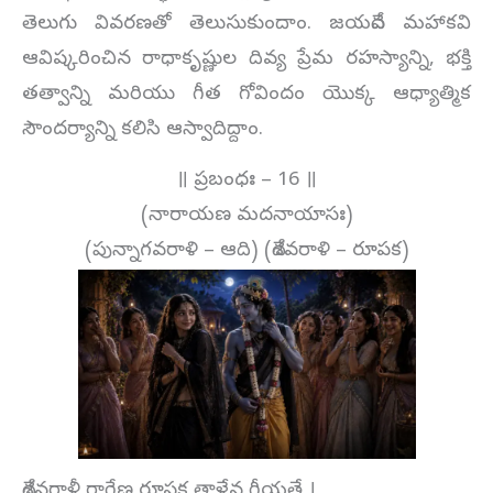
తెలుగు వివరణతో తెలుసుకుందాం. జయదేవ మహాకవి
ఆవిష్కరించిన రాధాకృష్ణుల దివ్య ప్రేమ రహస్యాన్ని, భక్తి
తత్వాన్ని మరియు గీత గోవిందం యొక్క ఆధ్యాత్మిక
సౌందర్యాన్ని కలిసి ఆస్వాదిద్దాం.
॥ ప్రబంధః – 16 ॥
(నారాయణ మదనాయాసః)
(పున్నాగవరాళి – ఆది) (దేశవరాళి – రూపక)
దేశవరాళీ రాగేణ రూపక తాళేన గీయతే ।