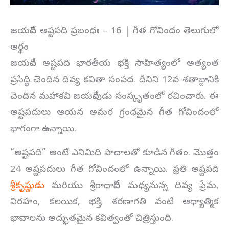
జయదేవ అష్టపది ప్రబంధః – 16 | గీత గోవిందం తెలుగులో
అర్థం
జయదేవ అష్టపది భారతీయ భక్తి సాహిత్యంలో అత్యంత
ప్రసిద్ధి చెందిన దివ్య కవితా సంపద. దీనిని 12వ శతాబ్దానికి
చెందిన మహాకవి జయదేవుడు సంస్కృతంలో రచించారు. ఈ
అష్టపదులు ఆయన అమర గ్రంథమైన గీత గోవిందంలో
భాగంగా ఉన్నాయి.
“అష్టపది” అంటే ఎనిమిది పాదాలతో కూడిన గీతం. మొత్తం
24 అష్టపదులు గీత గోవిందంలో ఉన్నాయి. ప్రతి అష్టపది
శ్రీకృష్ణుడు
మరియు శ్రీరాధాదేవి మధ్యనున్న దివ్య ప్రేమ,
విరహం, కలయిక, భక్తి, శరణాగతి వంటి ఆధ్యాత్మిక
భావాలను అద్భుతమైన కవిత్వంతో చిత్రిస్తుంది.