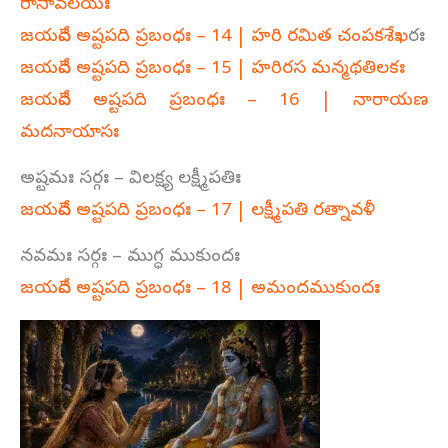
రాసావలయః
జయదేవ అష్టపది ప్రబంధః – 14 | హరి రమిత చంపకశేఖ
రః
జయదేవ అష్టపది ప్రబంధః – 15 | హరిరస మన్మథతిలకః
జయదేవ అష్టపది ప్రబంధః – 16 | నారాయణ
మదనాయాసః
అష్టమః సర్గః – విలక్ష్య లక్ష్మీపతిః
జయదేవ అష్టపది ప్రబంధః – 17 | లక్ష్మీపతి రత్నావళీ
నవమః సర్గః – ముగ్ధ ముకుందః
జయదేవ అష్టపది ప్రబంధః – 18 | అమందముకుందః