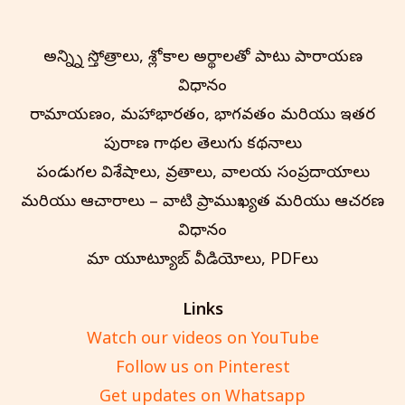
అన్న్ని స్తోత్రాలు, శ్లోకాల అర్థాలతో పాటు పారాయణ
విధానం
రామాయణం, మహాభారతం, భాగవతం మరియు ఇతర
పురాణ గాథల తెలుగు కథనాలు
పండుగల విశేషాలు, వ్రతాలు, దేవాలయ సంప్రదాయాలు
మరియు ఆచారాలు – వాటి ప్రాముఖ్యత మరియు ఆచరణ
విధానం
మా యూట్యూబ్ వీడియోలు, PDFలు
Links
Watch our videos on YouTube
Follow us on Pinterest
Get updates on Whatsapp