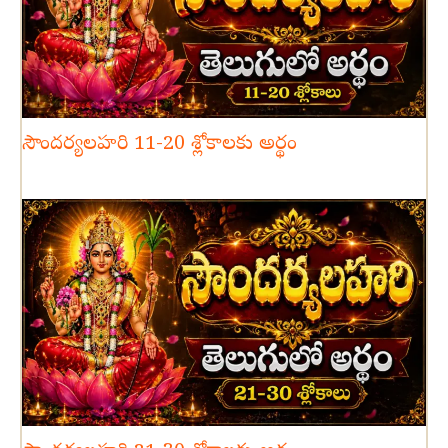
సౌందర్యలహరి 11-20 శ్లోకాలకు అర్థం