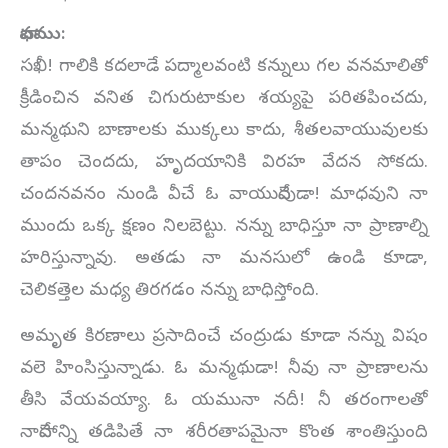
భావము:
సఖీ! గాలికి కదలాడే పద్మాలవంటి కన్నులు గల వనమాలితో
క్రీడించిన వనిత చిగురుటాకుల శయ్యపై పరితపించదు,
మన్మథుని బాణాలకు ముక్కలు కాదు, శీతలవాయువులకు
తాపం చెందదు, హృదయానికి విరహ వేదన సోకదు.
చందనవనం నుండి వీచే ఓ వాయుదేవుడా! మాధవుని నా
ముందు ఒక్క క్షణం నిలబెట్టు. నన్ను బాధిస్తూ నా ప్రాణాల్ని
హరిస్తున్నావు. అతడు నా మనసులో ఉండి కూడా,
చెలికత్తెల మధ్య తిరగడం నన్ను బాధిస్తోంది.
అమృత కిరణాలు ప్రసాదించే చంద్రుడు కూడా నన్ను విషం
వలె హింసిస్తున్నాడు. ఓ మన్మథుడా! నీవు నా ప్రాణాలను
తీసి వేయవయ్యా. ఓ యమునా నదీ! నీ తరంగాలతో
నాదేహాన్ని తడిపితే నా శరీరతాపమైనా కొంత శాంతిస్తుంది