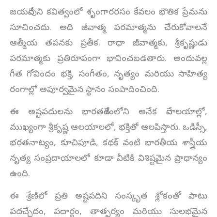
జయదేవుని కవిత్వంలో శృంగారరసం కేవలం భౌతిక ప్రేమను
సూచించదు. అది జీవాత్మ పరమాత్మను చేరుకోవాలనే
ఆత్మీయ తపనకు ప్రతీక. రాధా జీవాత్మకు, శ్రీకృష్ణుడు
పరమాత్మకు ప్రతిరూపంగా భావించబడతారు. అందువల్ల
గీత గోవిందం భక్తి, సంగీతం, నృత్యం మరియు సాహిత్య
రంగాల్లో అపూర్వమైన స్థానం సంపాదించింది.
ఈ అష్టపదులను భారతదేశంలోని అనేక దేవాలయాల్లో,
ముఖ్యంగా శ్రీకృష్ణ ఆలయాలలో, భక్తితో ఆలపిస్తారు. ఒడిస్సీ,
భరతనాట్యం, కూచిపూడి, కథక్ వంటి భారతీయ శాస్త్రీయ
నృత్య సంప్రదాయాలలో కూడా వీటికి విశిష్టమైన ప్రాధాన్యం
ఉంది.
ఈ శ్రేణిలో ప్రతి అష్టపదిని సంస్కృత శ్లోకంతో పాటు
పదచ్ఛేదం, పదార్థం, తాత్పర్యం మరియు సులభమైన