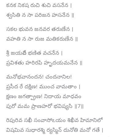
కనక నికష రుచి శుచి వసనేన ।
శ్వసితి న సా పరిజన హసనేన ॥
సకల భువన జనవర తరుణేన ।
వహతి న సా రుజ మతికరుణేన ॥
శ్రీ జయదేవ భణిత వచనేన ।
ప్రవిశతు హరిరపి హృదయమనేన ॥
మనోభవానందన! చందనానిల!
ప్రసీద రే దక్షిణ! ముంచ వామతాం ।
క్షణం జగత్ప్రాణ! నిదాయ మాధవం
పురో మమ ప్రాణహరో భవిష్యసి ॥7॥
రిపురివ సఖీ సంవాసోఽయం శిఖీవ హిమానిలో
విషమివ సుధారశ్మి ర్యస్మిన్‌ దునోతి మనో గతే ।