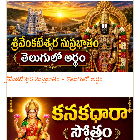
శ్రీ వేంకటేశ్వర సుప్రభాతం – తెలుగులో అర్థం