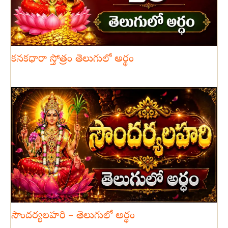
కనకధారా స్తోత్రం తెలుగులో అర్థం
సౌందర్యలహరి – తెలుగులో అర్థం