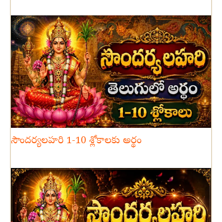
సౌందర్యలహరి 1-10 శ్లోకాలకు అర్థం