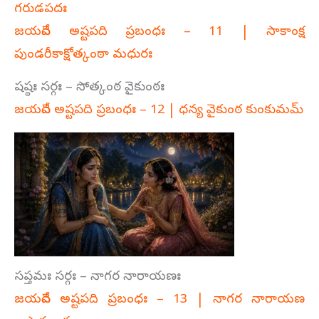
గరుడపదః
జయదేవ అష్టపది ప్రబంధః – 11 | సాకాంక్ష
పుండరీకాక్షోత్కంఠా మధురః
షష్ఠః సర్గః – సోత్కంఠ వైకుంఠః
జయదేవ అష్టపది ప్రబంధః – 12 | ధన్య వైకుంఠ కుంకుమమ్‌
సప్తమః సర్గః – నాగర నారాయణః
జయదేవ అష్టపది ప్రబంధః – 13 | నాగర నారాయణ