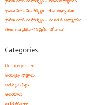
శ్రావణ మాస మహాత్మ్యం – ఐదవ అధ్యాయం
శ్రావణ మాస మహాత్మ్యం – 4 వ అధ్యాయం
శ్రావణ మాస మహాత్మ్యం – మూడవ అధ్యాయం
తెలంగాణ వైభవానికి ప్రతీక ‘బోనాలు’
Categories
Uncategorized
అయ్యప్ప స్తోత్రాలు
ఆడపిల్లల పేర్లు
ఆలయాలు
ఇతర స్తోత్రాలు