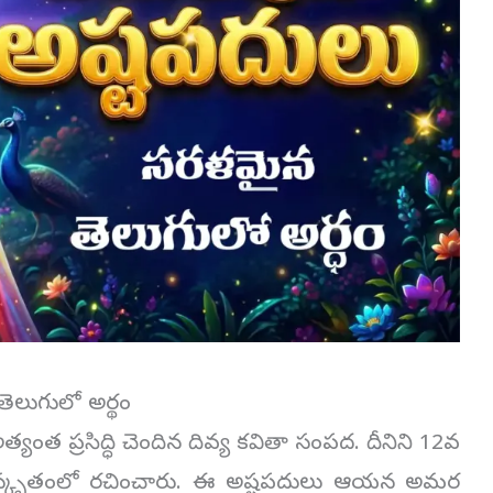
తెలుగులో అర్థం
యంత ప్రసిద్ధి చెందిన దివ్య కవితా సంపద. దీనిని 12వ
 సంస్కృతంలో రచించారు. ఈ అష్టపదులు ఆయన అమర