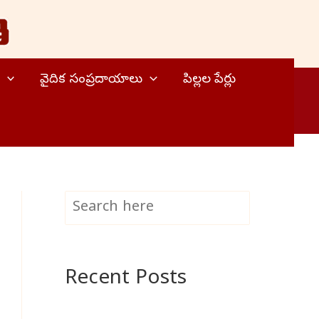
వైదిక సంప్రదాయాలు
పిల్లల పేర్లు
S
Search
e
a
Recent Posts
r
c