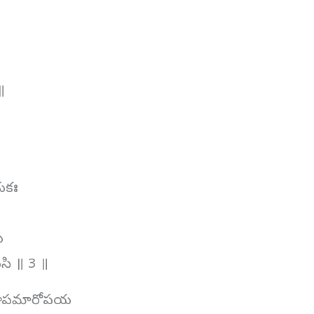
॥
॥
॥
యకః
ి
సి ॥ 3 ॥
చాపమారోపయ