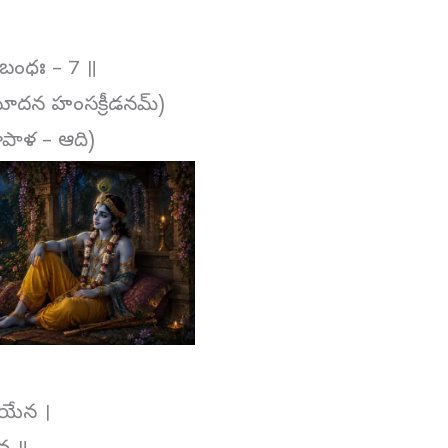
్రబంధః – 7 ॥
ూదన హంసక్రీడనమ్‌)
పాళ – ఆది)
యేన ।