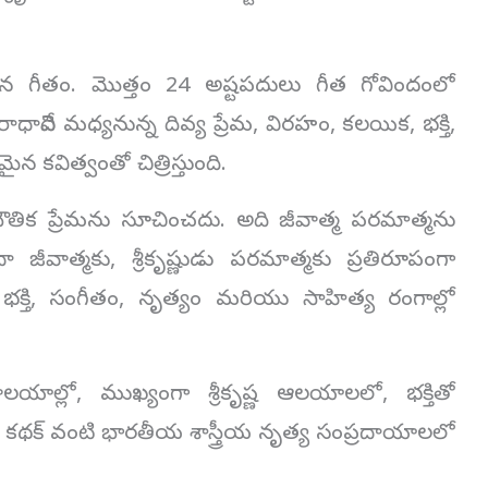
ిన గీతం. మొత్తం 24 అష్టపదులు గీత గోవిందంలో
ాధాదేవి మధ్యనున్న దివ్య ప్రేమ, విరహం, కలయిక, భక్తి,
 కవిత్వంతో చిత్రిస్తుంది.
ౌతిక ప్రేమను సూచించదు. అది జీవాత్మ పరమాత్మను
జీవాత్మకు, శ్రీకృష్ణుడు పరమాత్మకు ప్రతిరూపంగా
క్తి, సంగీతం, నృత్యం మరియు సాహిత్య రంగాల్లో
యాల్లో, ముఖ్యంగా శ్రీకృష్ణ ఆలయాలలో, భక్తితో
, కథక్ వంటి భారతీయ శాస్త్రీయ నృత్య సంప్రదాయాలలో