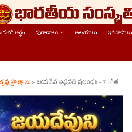
ెలుగులో అర్థం
పురాణాలు
ఆలయాలు
ఇతిహాసాలు
కృష్ణ స్తోత్రాలు
»
జయదేవ అష్టపది ప్రబంధః – 7 | గీత