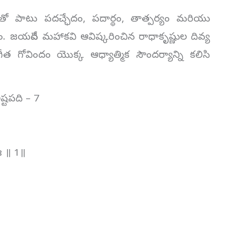
ోకంతో పాటు పదచ్ఛేదం, పదార్థం, తాత్పర్యం మరియు
 జయదేవ మహాకవి ఆవిష్కరించిన రాధాకృష్ణుల దివ్య
గీత గోవిందం యొక్క ఆధ్యాత్మిక సౌందర్యాన్ని కలిసి
ష్టపది – 7
 ॥ 1॥