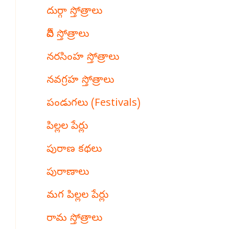
దుర్గా స్తోత్రాలు
దేవీ స్తోత్రాలు
నరసింహ స్తోత్రాలు
నవగ్రహ స్తోత్రాలు
పండుగలు (Festivals)
పిల్లల పేర్లు
పురాణ కథలు
పురాణాలు
మగ పిల్లల పేర్లు
రామ స్తోత్రాలు