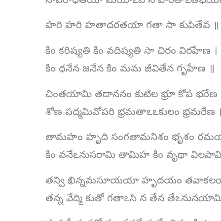
సాపరాధతయా మయాఽపి న వారితాఽతిభయే
హరి హరి హతాదరతయా గతా సా కుపితేవ ॥ (ధ
కిం కరిష్యతి కిం వదిష్యతి సా చిరం విరహేణ ।
కిం ధనేన జనేన కిం మమ జీవితేన గృహేణ ॥
చింతయామి తదాననం కుటిల భ్రూ కోప భరేణ 
శోణ పద్మమివోపరి భ్రమతాఽఽకులం భ్రమరేణ 
తామహం హృది సంగతామనిశం భృశం రమయ
కిం వనేఽనుసరామి తామిహ కిం వృథా విలపామ
తన్వి ఖిన్నమసూయయా హృదయం తవాకలయ
తన్న వేద్మి కుతో గతాఽసి న తేన తేఽనునయామ