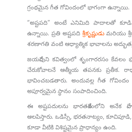
గ్రంథమైన గీత గోవిందంలో భాగంగా ఉన్నాయి.
“అష్టపది” అంటే ఎనిమిది పాదాలతో కూడ
ఉన్నాయి. ప్రతి అష్టపది
శ్రీకృష్ణుడు
మరియు శ్రీర
శరణాగతి వంటి ఆధ్యాత్మిక భావాలను అద్భుతమైన
జయదేవుని కవిత్వంలో శృంగారరసం కేవలం భ
చేరుకోవాలనే ఆత్మీయ తపనకు ప్రతీక. రాధా 
భావించబడతారు. అందువల్ల గీత గోవిందం భ
అపూర్వమైన స్థానం సంపాదించింది.
ఈ అష్టపదులను భారతదేశంలోని అనేక దేవాల
ఆలపిస్తారు. ఒడిస్సీ, భరతనాట్యం, కూచిపూడి
కూడా వీటికి విశిష్టమైన ప్రాధాన్యం ఉంది.