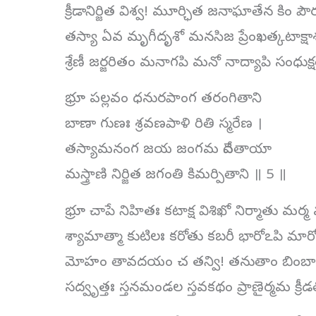
క్రీడానిర్జిత విశ్వ! మూర్ఛిత జనాఘాతేన కిం పౌ
తస్యా ఏవ మృగీదృశో మనసిజ ప్రేంఖత్కటాక్షా
శ్రేణీ జర్జరితం మనాగపి మనో నాద్యాపి సంధుక్
భ్రూ పల్లవం ధనురపాంగ తరంగితాని
బాణా గుణః శ్రవణపాళి రితి స్మరేణ ।
తస్యామనంగ జయ జంగమ దేవతాయా
మస్త్రాణి నిర్జిత జగంతి కిమర్పితాని ॥ 5 ॥
భ్రూ చాపే నిహితః కటాక్ష విశిఖో నిర్మాతు మర్మ
శ్యామాత్మా కుటిలః కరోతు కబరీ భారోఽపి మా
మోహం తావదయం చ తన్వి! తనుతాం బింబాధర
సద్వృత్తః స్తనమండల స్తవకథం ప్రాణైర్మమ క్రీడ