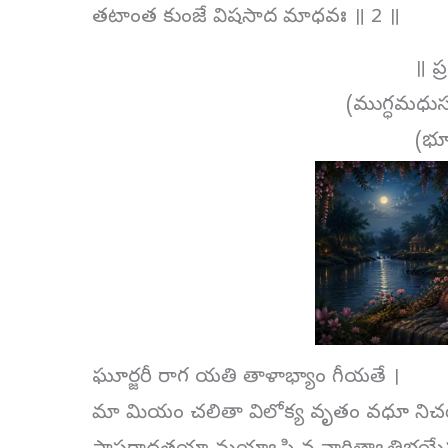
తటాంత కుంజే విషసాద మాధవః ॥ 2 ॥
॥ ప
(ముగ్ధమధుస
(భూ
ఘూర్జరీ రాగ యతి తాళాభ్యాం గీయతే ।
మా మియం చలితా విలోక్య వృతం వధూ నిచ