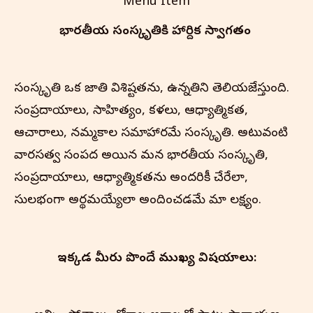
Menu Item
భారతీయ సంస్కృతి‌కి హార్దిక స్వాగతం
సంస్కృతి ఒక జాతి విశిష్టతను, ఉన్నతిని తెలియజేస్తుంది.
సంప్రదాయాలు, సాహిత్యం, కళలు, ఆధ్యాత్మికత,
ఆచారాలు, నమ్మకాల సమాహారమే సంస్కృతి. అటువంటి
వారసత్వ సంపద అయిన మన భారతీయ సంస్కృతి,
సంప్రదాయాలు, ఆధ్యాత్మికతను అందరికీ చేరేలా,
సులభంగా అర్థమయ్యేలా అందించడమే మా లక్ష్యం.
ఇక్కడ మీరు పొందే ముఖ్య విషయాలు: