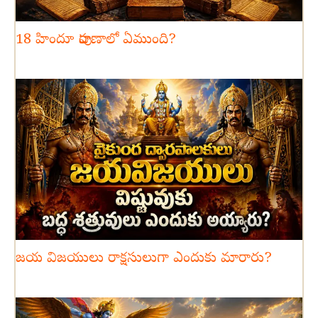
18 హిందూ పురాణాలో ఏముంది?
జయ విజయులు రాక్షసులుగా ఎందుకు మారారు?