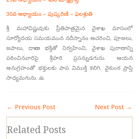
29వ అధ్యాయం – శునీ మోక్షప్రాప్తి
30వ అధ్యాయం – పుష్కరిణి – ఫలశ్రుతి
శ్రీ మహావిష్ణువుకు ప్రీతిపాత్రమైన వైశాఖ మాసంలో
సూర్యోదయ సమయమున నదీస్నానం ఆచరించి, పూజలు,
జపాలు, దానాలు భక్తితో నిర్వహించి, వైశాఖ పురాణాన్ని
పఠించినవారిపై శ్రీహరి ప్రసన్నుడగును. ఆయన
అనుగ్రహంతో భక్తులకు పాప విముక్తి కలిగి, వైకుంఠ ప్రాప్తి
సాధ్యమగును. 🙏
←
Previous Post
Next Post
→
Related Posts