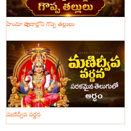
హిందూ పురాణాల్లోని గొప్ప తల్లులు
మణిద్వీప వర్ణన