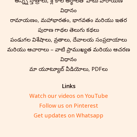
అన్న్ని స్తోత్రాలు, శ్లోకాల అర్థాలతో పాటు పారాయణ
విధానం
రామాయణం, మహాభారతం, భాగవతం మరియు ఇతర
పురాణ గాథల తెలుగు కథనాలు
పండుగల విశేషాలు, వ్రతాలు, దేవాలయ సంప్రదాయాలు
మరియు ఆచారాలు – వాటి ప్రాముఖ్యత మరియు ఆచరణ
విధానం
మా యూట్యూబ్ వీడియోలు, PDFలు
Links
Watch our videos on YouTube
Follow us on Pinterest
Get updates on Whatsapp