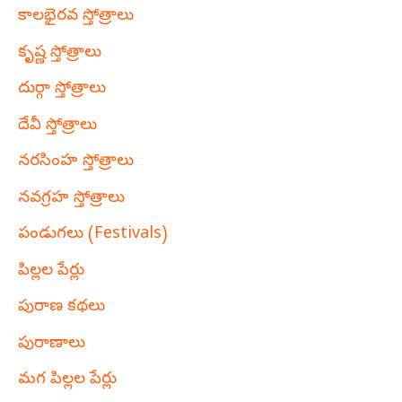
కాలభైరవ స్తోత్రాలు
కృష్ణ స్తోత్రాలు
దుర్గా స్తోత్రాలు
దేవీ స్తోత్రాలు
నరసింహ స్తోత్రాలు
నవగ్రహ స్తోత్రాలు
పండుగలు (Festivals)
పిల్లల పేర్లు
పురాణ కథలు
పురాణాలు
మగ పిల్లల పేర్లు