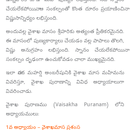
ఉన్నవారికి కూడా మహా పుణ్యం లభిస్తుంది. నదీ స్నానం
చేయలేకపోయినా, ఆ సంకల్పంతో కొంత దూరం ప్రయాణించినా
విష్ణుసాన్నిధ్యం లభిస్తుంది.
అందువల్ల వైశాఖ మాసం శ్రీహరికు అత్యంత ప్రీతికరమైనది.
ఈ మాసంలో పుణ్యకార్యాలు చేయడం వల్ల పాపాలు తొలగి,
విష్ణు అనుగ్రహం లభిస్తుంది. స్నానం చేయలేకపోయినా
సంకల్పం దృఢంగా ఉంచుకోవడం చాలా ముఖ్యమైనది.
ఇలా నారద మహర్షి అంబరీషునికి వైశాఖ మాస మహిమను
వివరిస్తూ, వైశాఖ పురాణాన్ని వివిధ అధ్యాయాలుగా
వివరించాడు.
వైశాఖ పురాణము (Vaisakha Puranam) లోని
అధ్యాయములు:
1వ అధ్యాయం – వైశాఖమాస ప్రశంస