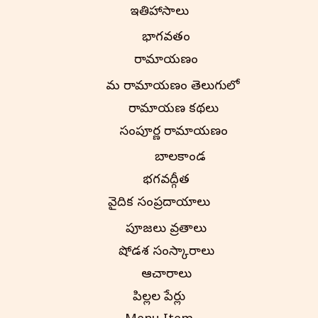
ఇతిహాసాలు
భాగవతం
రామాయణం
నామ రామాయణం తెలుగులో
రామాయణ కథలు
సంపూర్ణ రామాయణం
బాలకాండ
భగవద్గీత
వైదిక సంప్రదాయాలు
పూజలు వ్రతాలు
షోడశ సంస్కారాలు
ఆచారాలు
పిల్లల పేర్లు