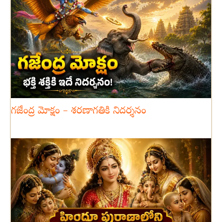
గజేంద్ర మోక్షం – శరణాగతికి నిదర్శనం