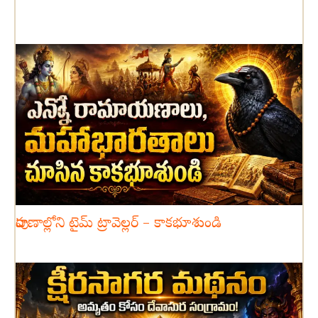
పురాణాల్లోని టైమ్ ట్రావెల్లర్ – కాకభూశుండి