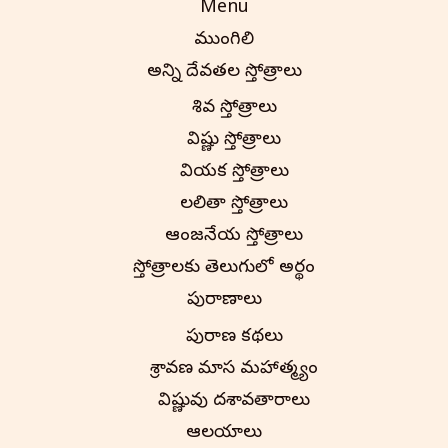
Menu
ముంగిలి
అన్ని దేవతల స్తోత్రాలు
శివ స్తోత్రాలు
విష్ణు స్తోత్రాలు
వినాయక స్తోత్రాలు
లలితా స్తోత్రాలు
ఆంజనేయ స్తోత్రాలు
స్తోత్రాలకు తెలుగులో అర్థం
పురాణాలు
పురాణ కథలు
శ్రావణ మాస మహాత్మ్యం
విష్ణువు దశావతారాలు
ఆలయాలు