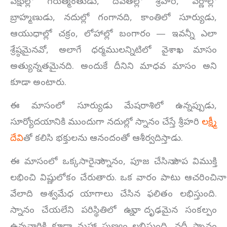
పక్షుల్లో గరుత్మంతుడు, దేవతల్లో శ్రీహరి, వర్ణాల్లో
బ్రాహ్మణుడు, నదుల్లో గంగానది, కాంతిలో సూర్యుడు,
ఆయుధాల్లో చక్రం, లోహాల్లో బంగారం — ఇవన్నీ ఎలా
శ్రేష్ఠమైనవో, అలాగే ధర్మములన్నిటిలో వైశాఖ మాసం
అత్యున్నతమైనది. అందుకే దీనిని మాధవ మాసం అని
కూడా అంటారు.
ఈ మాసంలో సూర్యుడు మేషరాశిలో ఉన్నప్పుడు,
సూర్యోదయానికి ముందుగా నదుల్లో స్నానం చేస్తే శ్రీహరి
లక్ష్మీ
దేవి
తో కలిసి భక్తులను ఆనందంతో ఆశీర్వదిస్తాడు.
ఈ మాసంలో ఒక్కసారైనా స్నానం, పూజ చేసినా పాప విముక్తి
లభించి విష్ణులోకం చేరుతారు. ఒక వారం పాటు ఆచరించినా
వేలాది అశ్వమేధ యాగాలు చేసిన ఫలితం లభిస్తుంది.
స్నానం చేయలేని పరిస్థితిలో ఉన్నా, దృఢమైన సంకల్పం