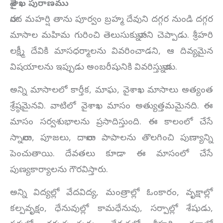
వైశాఖ పురాణము
నారద మహర్షి తాను పూర్వం బ్రహ్మ దేవుని దగ్గర నుండి దగ్గర
మాసాల మహిమ గురించి తెలుసుకున్నానని చెప్పాడు. శ్రీహరి
లక్ష్మీ దేవికి మాసధర్మాలను వివరించాడని, ఆ దివ్యమైన
విషయాలను ఇప్పుడు అంబరీషునికి వివరిస్తున్నాడు.
అన్ని మాసాలలో కార్తీక, మాఘ, వైశాఖ మాసాలు అత్యంత
శ్రేష్ఠమైనవి. వాటిలో వైశాఖ మాసం అత్యుత్తమమైనది. ఈ
మాసం సర్వశుభాలను ప్రసాదిస్తుంది. ఈ కాలంలో చేసే
స్నానాలు, పూజలు, దానాలు పాపాలను తొలగించి పుణ్యాన్ని
పెంచుతాయి. దేవతలు కూడా ఈ మాసంలో చేసే
పుణ్యకార్యాలను గౌరవిస్తారు.
అన్ని విద్యల్లో వేదవిద్య, మంత్రాల్లో ఓంకారం, వృక్షాల్లో
కల్పవృక్షం, ధేనువుల్లో కామధేనువు, సర్పాల్లో శేషుడు,