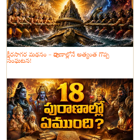
క్షీరసాగర మథనం – పురాణాల్లోనే అత్యంత గొప్ప
సంఘటన!