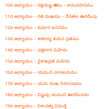
10వ అధ్యాయం – దక్షయజ్ఞ నాశము – కామదహనము
11వ అధ్యాయం – రతి దుఃఖము – దేవతల ఊరడింపు
12వ అధ్యాయం – కుమార జననము
13వ అధ్యాయం – అశూన్య శయన వ్రతము
14వ అధ్యాయం – ఛత్రదాన మహిమ
15వ అధ్యాయం – వైశాఖవ్రత మహిమ
16వ అధ్యాయం – యముని పరాజయము
17వ అధ్యాయం – యమ దుఃఖ నిరూపణము
18వ అధ్యాయం – విష్ణువు యముని ఊరడించుట
19వ అధ్యాయం – పిశాచత్వ విముక్తి