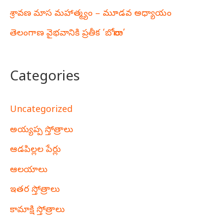
శ్రావణ మాస మహాత్మ్యం – మూడవ అధ్యాయం
తెలంగాణ వైభవానికి ప్రతీక ‘బోనాలు’
Categories
Uncategorized
అయ్యప్ప స్తోత్రాలు
ఆడపిల్లల పేర్లు
ఆలయాలు
ఇతర స్తోత్రాలు
కామాక్షి స్తోత్రాలు