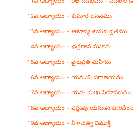
11వ అధ్యాయం – రతి దుఃఖము – దేవతల 
12వ అధ్యాయం – కుమార జననము
13వ అధ్యాయం – అశూన్య శయన వ్రతము
14వ అధ్యాయం – ఛత్రదాన మహిమ
15వ అధ్యాయం – వైశాఖవ్రత మహిమ
16వ అధ్యాయం – యముని పరాజయము
17వ అధ్యాయం – యమ దుఃఖ నిరూపణము
18వ అధ్యాయం – విష్ణువు యముని ఊరడిం
19వ అధ్యాయం – పిశాచత్వ విముక్తి