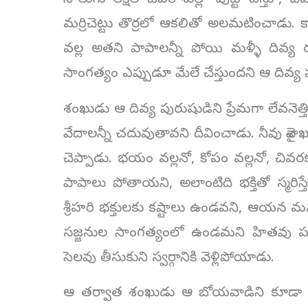
నాలుగు లక్షల జీవరాశుల్లో పుట్టి చస్తూ
మర్రిచెట్టు తొర్రలో ఆకలితో అలమటించాడు. 
వల్ల అతని పాపాలన్నీ పోయి మళ్ళీ దివ్య
సాంగత్యం ఎప్పుడూ మేలే చేస్తుందని ఆ దివ్య 
శంఖుడు ఆ దివ్య పురుషుడిని ప్రేమగా లేవనెత్తి,
వేదాలన్నీ చదువుతావని దీవించాడు. నీవు వైశాఖ 
చెప్పాడు. భయం వల్లనో, కోపం వల్లనో, చివర
పాపాలు పోతాయని, అలాంటిది భక్తితో స్మరిస
శ్రీహరి భక్తులకు కష్టాలు ఉండవని, ఆయన మనః
సజ్జనుల సాంగత్యంలో ఉండమని హితవు పలి
సెలవు తీసుకుని స్వర్గానికి వెళ్లిపోయాడు.
ఆ తర్వాత శంఖుడు ఆ బోయవాడిని కూడా కరుణ