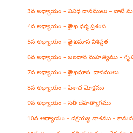
3వ అధ్యాయం – వివిధ దానములు – వాటి
4వ అధ్యాయం – వైశాఖ ధర్మ ప్రశంస
5వ అధ్యాయం – వైశాఖమాస విశిష్టత
6వ అధ్యాయం – జలదాన మహత్యము – గృహ
7వ అధ్యాయం – వైశాఖమాస దానములు
8వ అధ్యాయం – పిశాచ మోక్షము
9వ అధ్యాయం – సతీ దేహత్యాగము
10వ అధ్యాయం – దక్షయజ్ఞ నాశము – కా