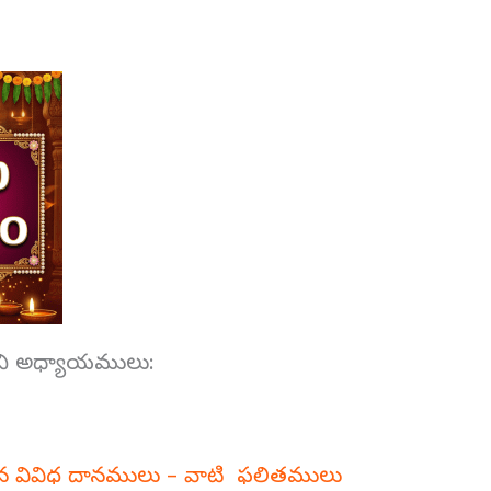
ని అధ్యాయములు:
 వివిధ దానములు – వాటి ఫలితములు