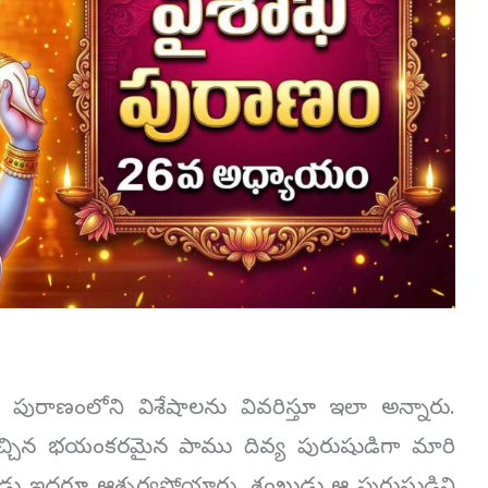
పురాణంలోని విశేషాలను వివరిస్తూ ఇలా అన్నారు.
 వచ్చిన భయంకరమైన పాము దివ్య పురుషుడిగా మారి