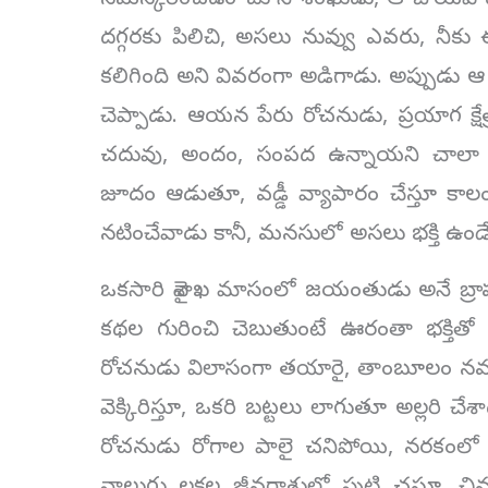
నమస్కరించడం చూసి శంఖుడు, ఆ బోయవాడు
దగ్గరకు పిలిచి, అసలు నువ్వు ఎవరు, నీకు 
కలిగింది అని వివరంగా అడిగాడు. అప్పుడు ఆ
చెప్పాడు. ఆయన పేరు రోచనుడు, ప్రయాగ క్షే
చదువు, అందం, సంపద ఉన్నాయని చాలా గర
జూదం ఆడుతూ, వడ్డీ వ్యాపారం చేస్తూ కాలం గ
నటించేవాడు కానీ, మనసులో అసలు భక్తి ఉండే
ఒకసారి వైశాఖ మాసంలో జయంతుడు అనే బ్రాహ్మణ
కథల గురించి చెబుతుంటే ఊరంతా భక్తి
రోచనుడు విలాసంగా తయారై, తాంబూలం నములుతూ
వెక్కిరిస్తూ, ఒకరి బట్టలు లాగుతూ అల్లరి 
రోచనుడు రోగాల పాలై చనిపోయి, నరకంలో