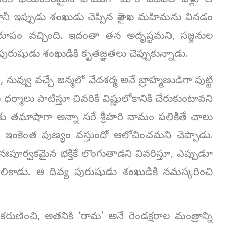
, చివరికి భయంకరమైన పాముగా మారి పదివేల ఏళ్లు ఆ
కానీ ఇప్పుడు శంఖుడు చెప్పిన వైశాఖ మహిమను వినడం
 రూపం వచ్చింది. ఇదంతా తన అదృష్టమని, సజ్జనుల
పురుషుడు శంఖుడికి కృతజ్ఞతలు చెప్పుకున్నాడు.
 నువ్వు వచ్చే జన్మలో వేదశర్మ అనే బ్రాహ్మణుడిగా పుట్టి
ధర్మాలు పాటిస్తూ చివరికి విష్ణులోకానికి చేరుకుంటావని
కు తమాషాగా అన్నా సరే శ్రీహరి నామం పలికితే చాలు
్తే ఇంకెంత పుణ్యం వస్తుందో ఆలోచించమని చెప్పాడు.
పూర్వకమైన భక్తికే లొంగుతాడని వివరిస్తూ, ఎప్పుడూ
కాడు. ఆ దివ్య పురుషుడు శంఖుడికి నమస్కరించి
ించి, అతనికి ‘రామ’ అనే రెండక్షరాల మంత్రాన్ని