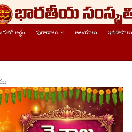
ెలుగులో అర్థం
పురాణాలు
ఆలయాలు
ఇతిహాసాలు
యము