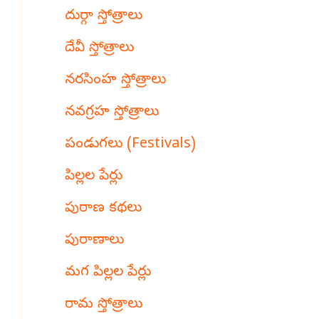
దుర్గా స్తోత్రాలు
దేవీ స్తోత్రాలు
నరసింహ స్తోత్రాలు
నవగ్రహ స్తోత్రాలు
పండుగలు (Festivals)
పిల్లల పేర్లు
పురాణ కథలు
పురాణాలు
మగ పిల్లల పేర్లు
రామ స్తోత్రాలు