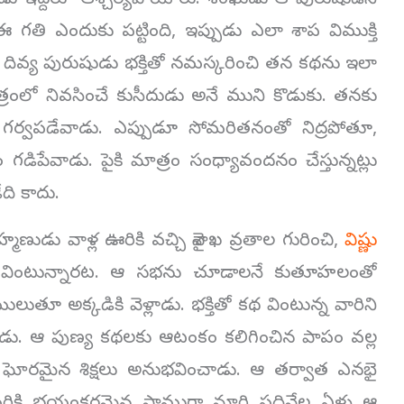
 ఇద్దరూ ఆశ్చర్యపోయారు. శంఖుడు ఆ పురుషుడిని
ఈ గతి ఎందుకు పట్టింది, ఇప్పుడు ఎలా శాప విముక్తి
 దివ్య పురుషుడు భక్తితో నమస్కరించి తన కథను ఇలా
త్రంలో నివసించే కుసీదుడు అనే ముని కొడుకు. తనకు
్వపడేవాడు. ఎప్పుడూ సోమరితనంతో నిద్రపోతూ,
డిపేవాడు. పైకి మాత్రం సంధ్యావందనం చేస్తున్నట్లు
ది కాదు.
ుడు వాళ్ల ఊరికి వచ్చి వైశాఖ వ్రతాల గురించి,
విష్ణు
తో వింటున్నారట. ఆ సభను చూడాలనే కుతూహలంతో
 అక్కడికి వెళ్లాడు. భక్తితో కథ వింటున్న వారిని
చేశాడు. ఆ పుణ్య కథలకు ఆటంకం కలిగించిన పాపం వల్ల
 ఘోరమైన శిక్షలు అనుభవించాడు. ఆ తర్వాత ఎనభై