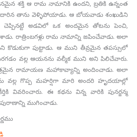
మైన శక్తి ఆ రామ నామానికి ఉందని, బ్రతికి ఉన్నంత
న దారిన తాను వెళ్ళిపోయాడు. ఆ బోయవాడు శంఖుడిని
ెప్పినట్టే అడవిలో ఒక అందమైన తోటను పెంచి,
ేశాడు. రాత్రింబగళ్లు రామ నామాన్ని జపించేవాడు. అలా
ి కొడుకుగా పుట్టాడు. ఆ ముని తీవ్రమైన తపస్సులో
పెరగడం వల్ల ఆయనను వల్మీక ముని అని పిలిచేవారు.
ిత్రమైన రామాయణ మహాకావ్యాన్ని అందించాడు. అలా
మ వల్ల గొప్ప మహర్షిగా మారి అందరి హృదయాల్లో
్తికి వివరించారు. ఈ కథను విన్న వారికి పునర్జన్మ
 పురాణాన్ని ముగించాడు.
ర్ణము
డి