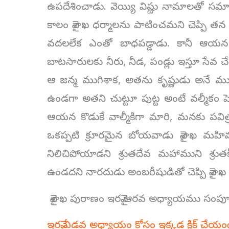
ఉపదేశించాడు. వెయ్యి విష్ణు నామాలతో సమాన
కాలం వైశాఖ ధర్మాలను పాటించమని చెప్పి త
వదలలేక ఎంతో బాధపడ్డాడు. కానీ ఆయన చ
బాటసారులకు నీరు, నీడ, పండ్లు ఇస్తూ సేవ చ
ఆ జన్మ ముగిశాక, అతను కృష్ణుడు అనే మున
ఉండగా అతని చుట్టూ పుట్ట అంటే వల్మీకం 
ఆయన కొడుకే వాల్మీకిగా మారి, మనకు పవ
ఒకప్పటి క్రూరమైన బోయవాడు వైశాఖ మహి
నిలిచిపోయాడని శ్రుతదేవ మహాముని శ్రుతకీర
ఉండదని నారదుడు అంబరీషుడితో చెప్పి వైశాఖ
వైశాఖ పురాణం ఇరవై ఆరవ అధ్యాయము సంపూ
ఇరవై ఏడవ అధ్యాయం కోసం ఇక్కడ క్లిక్ చేయం