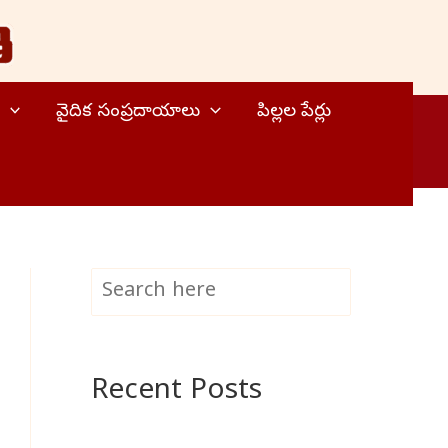
వైదిక సంప్రదాయాలు
పిల్లల పేర్లు
S
Search
e
a
Recent Posts
r
c