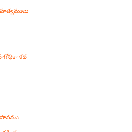
 మహత్యములు
గోధికా కథ
మదహనము