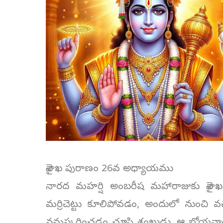
వైశాఖ పురాణం 26వ అధ్యాయము
నారద మహర్షి అంబరీష మహారాజుకు వైశాఖ 
మర్రిచెట్టు కూలిపోవడం, అందులో నుంచి