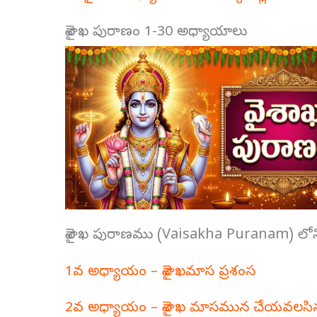
వైశాఖ పురాణం 1-30 అధ్యాయాలు
వైశాఖ పురాణము (Vaisakha Puranam) లో
1వ అధ్యాయం – వైశాఖమాస ప్రశంస
2వ అధ్యాయం – వైశాఖ మాసమున చేయవలసిన