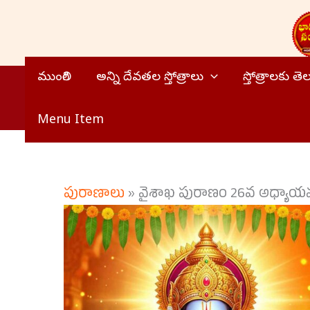
Skip
to
content
ముంగిలి
అన్ని దేవతల స్తోత్రాలు
స్తోత్రాలకు త
Menu Item
పురాణాలు
»
వైశాఖ పురాణం 26వ అధ్యా